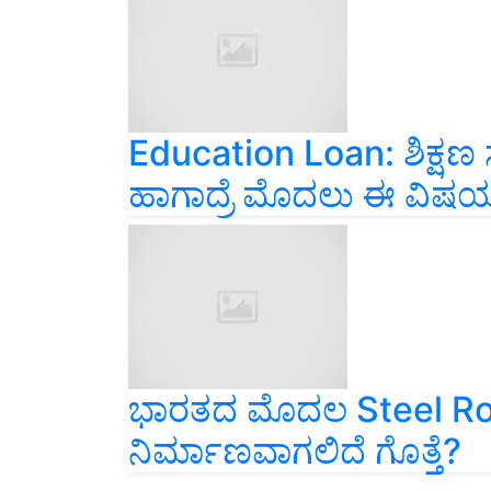
Education Loan: ಶಿಕ್ಷಣ ಸಾಲಕ್
ಹಾಗಾದ್ರೆ ಮೊದಲು ಈ ವಿಷಯಗಳನ
ಭಾರತದ ಮೊದಲ Steel Road
ನಿರ್ಮಾಣವಾಗಲಿದೆ ಗೊತ್ತೆ?