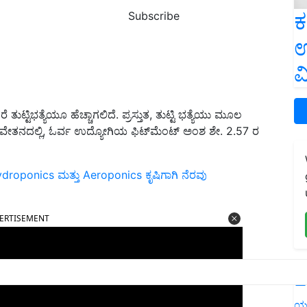
ಕ
Subscribe
ಉ
ವ
್ಟಿಭತ್ಯೆಯೂ ಹೆಚ್ಚಾಗಲಿದೆ. ಪ್ರಸ್ತುತ, ತುಟ್ಟಿ ಭತ್ಯೆಯು ಮೂಲ
ಲ ವೇತನದಲ್ಲಿ, ಓರ್ವ ಉದ್ಯೋಗಿಯ ಫಿಟ್‌ಮೆಂಟ್ ಅಂಶ ಶೇ. 2.57 ರ
droponics ಮತ್ತು Aeroponics ಕೃಷಿಗಾಗಿ ನೆರವು
ERTISEMENT
L
ಯ