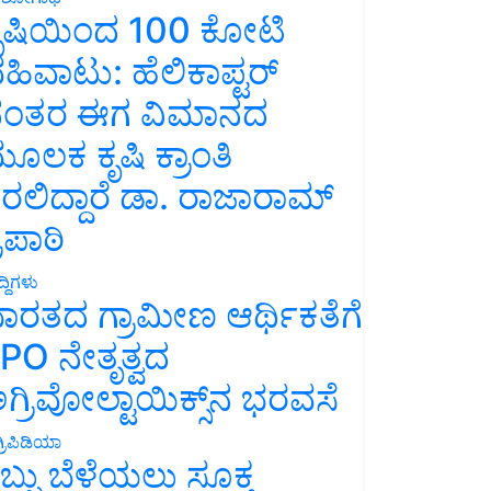
ೃಷಿಯಿಂದ 100 ಕೋಟಿ
ಹಿವಾಟು: ಹೆಲಿಕಾಪ್ಟರ್
ಂತರ ಈಗ ವಿಮಾನದ
ೂಲಕ ಕೃಷಿ ಕ್ರಾಂತಿ
ರಲಿದ್ದಾರೆ ಡಾ. ರಾಜಾರಾಮ್
್ರಿಪಾಠಿ
್ದಿಗಳು
ಾರತದ ಗ್ರಾಮೀಣ ಆರ್ಥಿಕತೆಗೆ
PO ನೇತೃತ್ವದ
ಗ್ರಿವೋಲ್ಟಾಯಿಕ್ಸ್‌ನ ಭರವಸೆ
್ರಿಪಿಡಿಯಾ
ಬ್ಬು ಬೆಳೆಯಲು ಸೂಕ್ತ