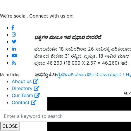
We're social. Connect with us on:
ಭತ್ಯೆಗಳ ಮೇಲೂ ಸಹ ಪ್ರಭಾವ ಬೀರಲಿದೆ
ಮೂಲವೇತನ 18 ಸಾವಿರದಿಂದ 26 ಸಾವಿರಕ್ಕೆ ಏರಿಕೆಯಾದರೆ ತುಟ
ವೇತನದ ಶೇಕಡಾ 31 ರಷ್ಟಿದೆ. ಪ್ರಸ್ತುತ, 18 ಸಾವಿರ ಮೂ
ಪ್ರಕಾರ 46,260 (18,000 X 2.57 = 46,260) ಇದೆ.
ಇದನ್ನೂ ಓದಿ:
ರೈತರಿಗಾಗಿ ಸರ್ಕಾರದಿಂದ ಸಹಾಯಧನ..! Hy
More Links
About us
ADV
Directory
Our Team
Contact
CLOSE