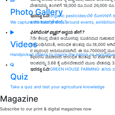
ವೇತನವನ್ನು ತಿಂಗಳಿಗೆ 18,000 ರೂ.ನಿಂದ 26,000 ರೂ.ಗ
Photo Gallery
ಇದನ್ನೂ ಓದಿ:
organic pesticides:ಬೆಳೆ ರೋಗಗಳಿಗ
ಇದರ ತಯಾರಿಕೆ ಹೇಗೆ..?
We capture the best photos around events, exhibitio
ಫಿಟ್‌ಮೆಂಟ್ ಫ್ಯಾಕ್ಟರ್ ಅನ್ವಯ ಹೇಗೆ ?
7ನೇ ಕೇಂದ್ರ ವೇತನ ಆಯೋಗವು ಸೂಚಿಸಿರುವ ಗುಣಾಕಾರ ಅಂಶ
Videos
ಸಂಬಂಧಿಸಿದಂತೆ, ಆರಂಭಿಕ ಹಂತವು ರೂ.18,000 ಆಗಿದೆ,
ರ ಪ್ರಾರಂಭ) ಅನುರೂಪವಾಗಿದೆ. ಈ ರೂ.7000ದಲ್ಲಿ ಮೂಲ
Handpicked videos to inspire the nation on agricultur
ಶಿಫಾರಸು ಮಾಡಲಾದ ಆರಂಭಿಕ ಹಂತವು 10 ವರ್ಷಗಳ ಹಿಂದೆ
ಅಂಶವನ್ನು 3.68 ಕ್ಕೆ ಏರಿಸಬೇಕಾದರೆ ಮೂಲ ವೇತನವು 3
ಇದನ್ನೂ ಓದಿ:
GREEN HOUSE FARMING: ಹಸಿರು ಮನೆ ಕೃಷ
Quiz
Take a quiz and test your agriculture knowledge
Magazine
Subscribe to our print & digital magazines now