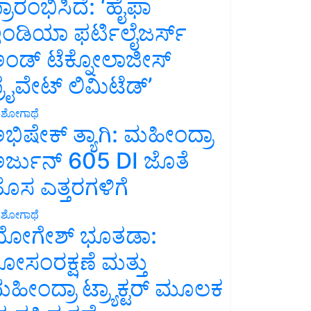
್ರಾರಂಭಿಸಿದೆ: ‘ಹೈಫಾ
ಂಡಿಯಾ ಫರ್ಟಿಲೈಜರ್ಸ್
ಂಡ್ ಟೆಕ್ನೋಲಾಜೀಸ್
್ರೈವೇಟ್ ಲಿಮಿಟೆಡ್’
ಶೋಗಾಥೆ
ಭಿಷೇಕ್ ತ್ಯಾಗಿ: ಮಹೀಂದ್ರಾ
ರ್ಜುನ್ 605 DI ಜೊತೆ
ೊಸ ಎತ್ತರಗಳಿಗೆ
ಶೋಗಾಥೆ
ೋಗೇಶ್ ಭೂತಡಾ:
ೋಸಂರಕ್ಷಣೆ ಮತ್ತು
ಹೀಂದ್ರಾ ಟ್ರ್ಯಾಕ್ಟರ್ ಮೂಲಕ