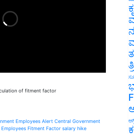
ಕ
ವ
ನ
ಮ
ತ
ತ
ಸುದ
ಭ
lation of fitment factor
F
ಅ
rnment Employees Alert
Central Government
ಅಗ
 Employees Fitment Factor
salary hike
ಕ