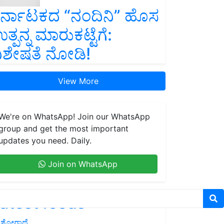
ರ್ನಾಟಕದ “ನಂದಿನಿ” ಹೊಸ
ತ್ಪನ್ನ ಮಾರುಕಟ್ಟೆಗೆ:
ಿಶೇಷತೆ ನೋಡಿ!
View More
We're on WhatsApp! Join our WhatsApp
group and get the most important
updates you need. Daily.
Join on WhatsApp
atest feeds
ಶೋಗಾಥೆ