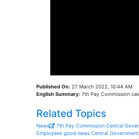
Published On:
27 March 2022, 10:44 AM
English Summary:
7th Pay Commission calcu
Related Topics
News
7th Pay Commission
Central Gove
Employees good news
Central Government