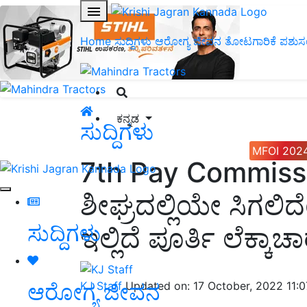
Home
ಸುದ್ದಿಗಳು
ಆರೋಗ್ಯ ಜೀವನ
ತೋಟಗಾರಿಕೆ
ಪಶುಸ
ಕನ್ನಡ
ಸುದ್ದಿಗಳು
MFOI 202
7th Pay Commissio
ಶೀಘ್ರದಲ್ಲಿಯೇ ಸಿಗಲಿ
ಸುದ್ದಿಗಳು
ಇಲ್ಲಿದೆ ಪೂರ್ತಿ ಲೆಕ್ಕಾಚಾ
ಆರೋಗ್ಯ ಜೀವನ
KJ Staff
Updated on: 17 October, 2022 11: