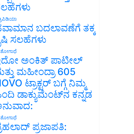
ಲಹೆಗಳು
್ರಿಪಿಡಿಯಾ
ವಾಮಾನ ಬದಲಾವಣೆಗೆ ತಕ್ಕ
ೃಷಿ ಸಲಹೆಗಳು
ಶೋಗಾಥೆ
ದೋ ಅಂಕಿತ್ ಪಾಟೀಲ್
ತ್ತು ಮಹೀಂದ್ರಾ 605
OVO ಟ್ರಾಕ್ಟರ್ ಬಗ್ಗೆ ನಿಮ್ಮ
ಿಂದಿ ಡಾಕ್ಯುಮೆಂಟ್‌ನ ಕನ್ನಡ
ನುವಾದ:
ಶೋಗಾಥೆ
್ರಹಲಾದ್ ಪ್ರಜಾಪತಿ: