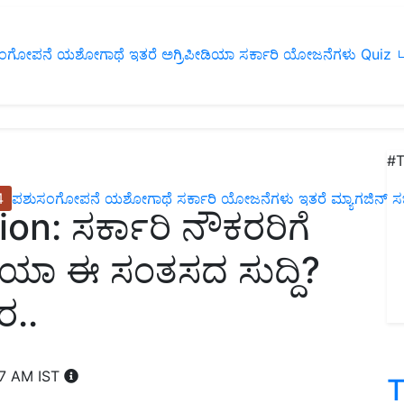
ಂಗೋಪನೆ
ಯಶೋಗಾಥೆ
ಇತರೆ
ಅಗ್ರಿಪೀಡಿಯಾ
ಸರ್ಕಾರಿ ಯೋಜನೆಗಳು
Quiz
ப
#T
4
ಪಶುಸಂಗೋಪನೆ
ಯಶೋಗಾಥೆ
ಸರ್ಕಾರಿ ಯೋಜನೆಗಳು
ಇತರೆ
ಮ್ಯಾಗಜಿನ್‌ ಸಬ್‌
n: ಸರ್ಕಾರಿ ನೌಕರರಿಗೆ
ದೆಯಾ ಈ ಸಂತಸದ ಸುದ್ದಿ?
ರ..
07 AM IST
T