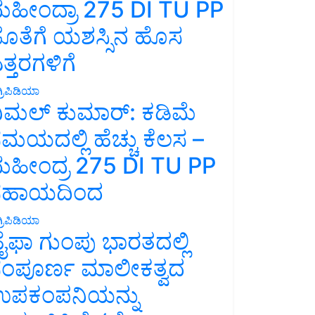
ಹೀಂದ್ರಾ 275 DI TU PP
ೊತೆಗೆ ಯಶಸ್ಸಿನ ಹೊಸ
ತ್ತರಗಳಿಗೆ
್ರಿಪಿಡಿಯಾ
ಿಮಲ್ ಕುಮಾರ್: ಕಡಿಮೆ
ಮಯದಲ್ಲಿ ಹೆಚ್ಚು ಕೆಲಸ –
ಹೀಂದ್ರ 275 DI TU PP
ಸಹಾಯದಿಂದ
್ರಿಪಿಡಿಯಾ
ೈಫಾ ಗುಂಪು ಭಾರತದಲ್ಲಿ
ಂಪೂರ್ಣ ಮಾಲೀಕತ್ವದ
ಪಕಂಪನಿಯನ್ನು