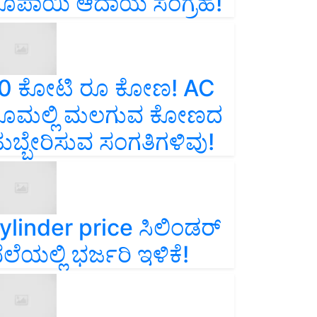
ೂಪಾಯಿ ಆದಾಯ ಸಂಗ್ರಹ!
0 ಕೋಟಿ ರೂ ಕೋಣ! AC
ೂಮಲ್ಲಿ ಮಲಗುವ ಕೋಣದ
ುಬ್ಬೇರಿಸುವ ಸಂಗತಿಗಳಿವು!
ylinder price ಸಿಲಿಂಡರ್‌
ೆಲೆಯಲ್ಲಿ ಭರ್ಜರಿ ಇಳಿಕೆ!