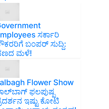
overnment
mployees ಸರ್ಕಾರಿ
ೌಕರರಿಗೆ ಬಂಪರ್‌ ಸುದ್ದಿ:
ಣದ ಮಳೆ!
albagh Flower Show
ಾಲ್‌ಬಾಗ್ ಫಲಪುಷ್ಪ
್ರದರ್ಶನ ಇಷ್ಟು ಕೋಟಿ