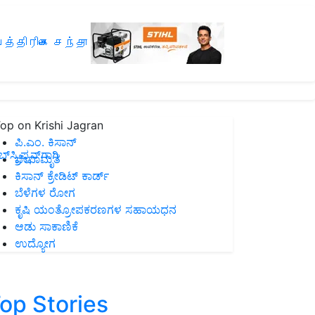
த்திரிகை சந்தா
op on Krishi Jagran
ಪಿ.ಎಂ. ಕಿಸಾನ್
ಸ್ಕ್ರಿಪ್ಷನ್‌ಗಾಗಿ
ಜೀವಾಮೃತ
ಕಿಸಾನ್ ಕ್ರೇಡಿಟ್ ಕಾರ್ಡ್
ಬೆಳೆಗಳ ರೋಗ
ಕೃಷಿ ಯಂತ್ರೋಪಕರಣಗಳ ಸಹಾಯಧನ
ಆಡು ಸಾಕಾಣಿಕೆ
ಉದ್ಯೋಗ
op Stories