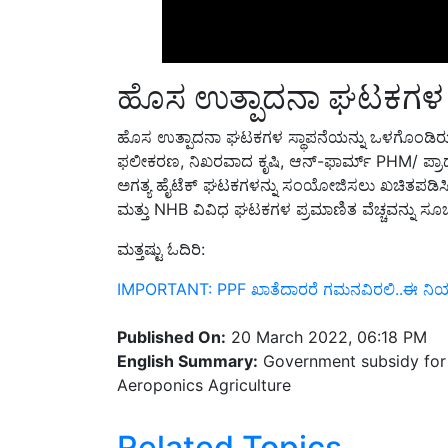
ಹೊಸ ಉತ್ಪಾದನಾ ಘಟಕಗಳ ಸ
ಹೊಸ ಉತ್ಪಾದನಾ ಘಟಕಗಳ ಸ್ಥಾಪನೆಯನ್ನು ಒಳಗೊಂಡಿರು
ಫಲೀಕರಣ
,
ನಿಖರವಾದ ಕೃಷಿ
,
ಆನ್-ಫಾರ್ಮ್
PHM/
ಪ್ರ
ಅಗತ್ಯ ಹೈಟೆಕ್ ಘಟಕಗಳನ್ನು ಸಂಯೋಜಿಸಲು ಖಚಿತಪಡಿಸಿಕ
ಮತ್ತು NHB
ವಿವಿಧ ಘಟಕಗಳ ಪ್ರಮಾಣಿತ ವೆಚ್ಚವನ್ನು ಸೂಚಿಸ
ಮತ್ತಷ್ಟು ಓದಿರಿ:
IMPORTANT: PPF ಖಾತೆದಾರರೆ ಗಮನವಿರಲಿ..ಈ ನಿಯಮ ಉಲ
Published On:
20 March 2022, 06:18 PM
English Summary:
Government subsidy for 
Aeroponics Agriculture
Related Topics