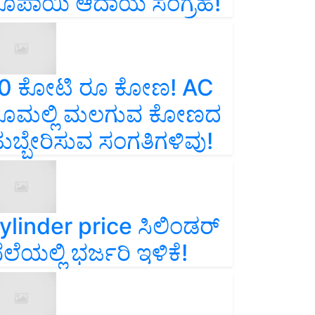
ೂಪಾಯಿ ಆದಾಯ ಸಂಗ್ರಹ!
0 ಕೋಟಿ ರೂ ಕೋಣ! AC
ೂಮಲ್ಲಿ ಮಲಗುವ ಕೋಣದ
ುಬ್ಬೇರಿಸುವ ಸಂಗತಿಗಳಿವು!
ylinder price ಸಿಲಿಂಡರ್‌
ೆಲೆಯಲ್ಲಿ ಭರ್ಜರಿ ಇಳಿಕೆ!