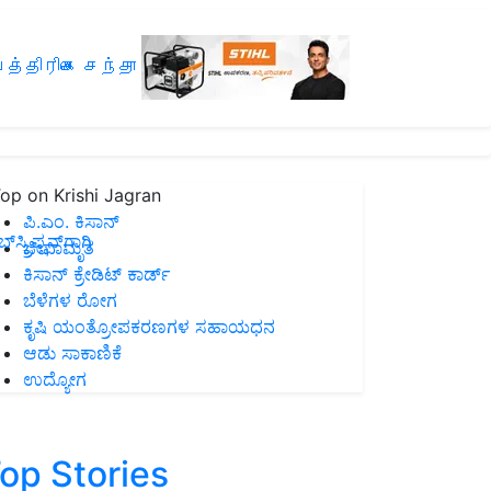
த்திரிகை சந்தா
op on Krishi Jagran
ಪಿ.ಎಂ. ಕಿಸಾನ್
ಸ್ಕ್ರಿಪ್ಷನ್‌ಗಾಗಿ
ಜೀವಾಮೃತ
ಕಿಸಾನ್ ಕ್ರೇಡಿಟ್ ಕಾರ್ಡ್
ಬೆಳೆಗಳ ರೋಗ
ಕೃಷಿ ಯಂತ್ರೋಪಕರಣಗಳ ಸಹಾಯಧನ
ಆಡು ಸಾಕಾಣಿಕೆ
ಉದ್ಯೋಗ
op Stories