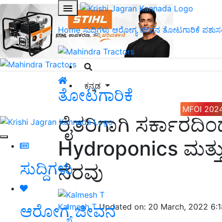
Home
ಸುದ್ದಿಗಳು
ಆರೋಗ್ಯ ಜೀವನ
ತೋಟಗಾರಿಕೆ
ಪಶುಸ
ಕನ್ನಡ
ತೋಟಗಾರಿಕೆ
MFOI 202
ರೈತರಿಗಾಗಿ ಸರ್ಕಾರದ
Hydroponics ಮತ್ತು
ಸುದ್ದಿಗಳು
ನೆರವು
ಆರೋಗ್ಯ ಜೀವನ
Kalmesh T
Updated on: 20 March, 2022 6: