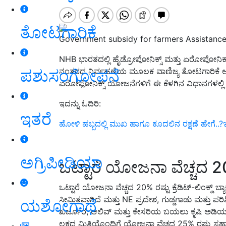
ತೋಟಗಾರಿಕೆ
Government subsidy for farmers Assistance
NHB
ಭಾರತದಲ್ಲಿ ಹೈಡ್ರೋಪೋನಿಕ್ಸ್ ಮತ್ತು ಏರೋಪೋನಿಕ್ಸ್ 
ಪಶುಸಂಗೋಪನೆ
ನಂತರದ ನಿರ್ವಹಣೆಯ ಮೂಲಕ ವಾಣಿಜ್ಯ ತೋಟಗಾರಿಕೆ ಅಭಿ
ಏರೋಫೋನಿಕ್ಸ್‌
ಯೋಜನೆಗಳಿಗೆ ಈ ಕೆಳಗಿನ ವಿಧಾನಗಳಲ್ಲಿ 
ಇದನ್ನು ಓದಿರಿ:
ಇತರೆ
ಹೋಳಿ ಹಬ್ಬದಲ್ಲಿ ಮುಖ ಹಾಗೂ ಕೂದಲಿನ ರಕ್ಷಣೆ ಹೇಗೆ..?ಇಲ್ಲಿವೆ
ಅಗ್ರಿಪೀಡಿಯಾ
ಒಟ್ಟಾರೆ ಯೋಜನಾ ವೆಚ್ಚದ
ಒಟ್ಟಾರೆ ಯೋಜನಾ ವೆಚ್ಚದ 20%
ರಷ್ಟು ಕ್ರೆಡಿಟ್-ಲಿಂಕ್ಡ
ಸೀಮಿತವಾಗಿದೆ ಮತ್ತು
NE
ಪ್ರದೇಶ
,
ಗುಡ್ಡಗಾಡು ಮತ್ತು ಪರಿ
ಯಶೋಗಾಥೆ
ಖರ್ಜೂರ
,
ಆಲಿವ್ ಮತ್ತು ಕೇಸರಿಯ ಬಯಲು ಕೃಷಿ ಅಡಿಯಲ್ಲಿ
ಲಕ್ಷದ ಮಿತಿಯೊಂದಿಗೆ ಯೋಜನಾ ವೆಚ್ಚದ
25%
ರಷ್ಟು 