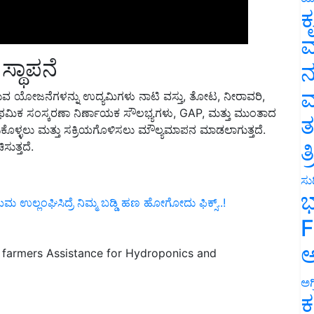
ಕ
ವ
್ಥಾಪನೆ
ನ
ವ ಯೋಜನೆಗಳನ್ನು ಉದ್ಯಮಿಗಳು ನಾಟಿ ವಸ್ತು,
ತೋಟ
,
ನೀರಾವರಿ
,
ಮ
ಾಥಮಿಕ ಸಂಸ್ಕರಣಾ ನಿರ್ಣಾಯಕ ಸೌಲಭ್ಯಗಳು
, GAP,
ಮತ್ತು ಮುಂತಾದ
ೊಳ್ಳಲು ಮತ್ತು ಸಕ್ರಿಯಗೊಳಿಸಲು ಮೌಲ್ಯಮಾಪನ ಮಾಡಲಾಗುತ್ತದೆ
.
ತ
ುತ್ತದೆ.
ತ
ಸುದ
್ಲಂಘಿಸಿದ್ರೆ ನಿಮ್ಮ ಬಡ್ಡಿ ಹಣ ಹೋಗೋದು ಫಿಕ್ಸ್‌..!
ಭ
F
farmers Assistance for Hydroponics and
ಅ
ಅಗ
ಕ