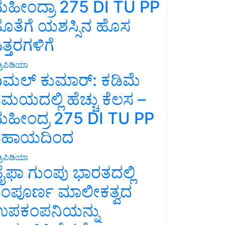
ಹೀಂದ್ರಾ 275 DI TU PP
ೊತೆಗೆ ಯಶಸ್ಸಿನ ಹೊಸ
ತ್ತರಗಳಿಗೆ
್ರಿಪಿಡಿಯಾ
ಿಮಲ್ ಕುಮಾರ್: ಕಡಿಮೆ
ಮಯದಲ್ಲಿ ಹೆಚ್ಚು ಕೆಲಸ –
ಹೀಂದ್ರ 275 DI TU PP
ಸಹಾಯದಿಂದ
್ರಿಪಿಡಿಯಾ
ೈಫಾ ಗುಂಪು ಭಾರತದಲ್ಲಿ
ಂಪೂರ್ಣ ಮಾಲೀಕತ್ವದ
ಪಕಂಪನಿಯನ್ನು