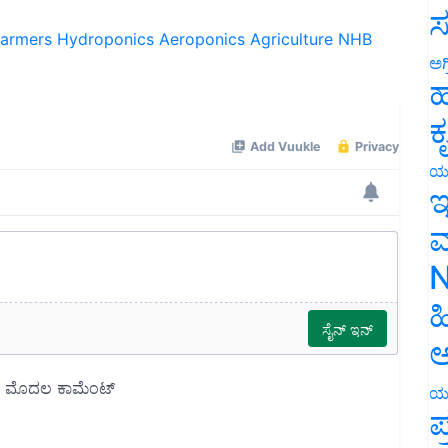
ಸ
farmers
Hydroponics
Aeroponics
Agriculture
NHB
ಅಗ
ಹ
ಕ
ಯ
ಇ
ಮ
N
ಹ
ಅ
ಯ
ಪ