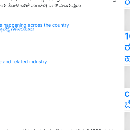
ರ
್ಟ್ರೀಯ ತೋಟಗಾರಿಕೆ ಮಂಡಳಿ
)
ಒದಗಿಸಲಾಗುವುದು.
ns happening across the country
್ಕಾಪಟ್ಟೆ ಗಳಿಸಬಹುದು
1
ರ
ಹ
e and related industry
c
ಬ