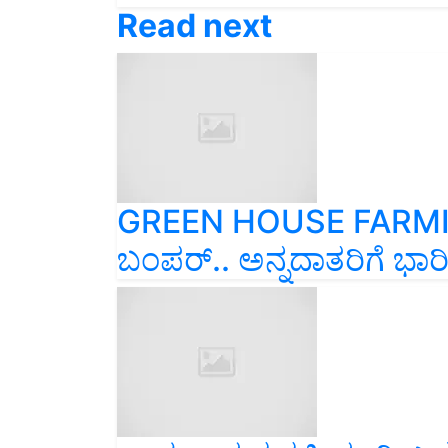
Read next
GREEN HOUSE FARMING
ಬಂಪರ್.. ಅನ್ನದಾತರಿಗೆ ಭಾರೀ 
ಲಾಭದಾಯಕ ಕೃಷಿಯಾಗಿ ಬರ್ಮಾ