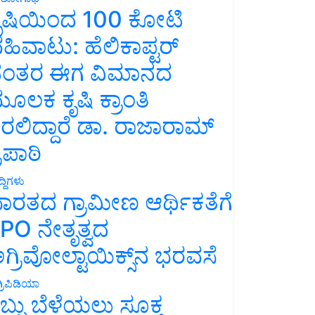
ೃಷಿಯಿಂದ 100 ಕೋಟಿ
ಹಿವಾಟು: ಹೆಲಿಕಾಪ್ಟರ್
ಂತರ ಈಗ ವಿಮಾನದ
ೂಲಕ ಕೃಷಿ ಕ್ರಾಂತಿ
ರಲಿದ್ದಾರೆ ಡಾ. ರಾಜಾರಾಮ್
್ರಿಪಾಠಿ
್ದಿಗಳು
ಾರತದ ಗ್ರಾಮೀಣ ಆರ್ಥಿಕತೆಗೆ
PO ನೇತೃತ್ವದ
ಗ್ರಿವೋಲ್ಟಾಯಿಕ್ಸ್‌ನ ಭರವಸೆ
್ರಿಪಿಡಿಯಾ
ಬ್ಬು ಬೆಳೆಯಲು ಸೂಕ್ತ