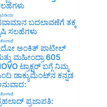
ಲಹೆಗಳು
್ರಿಪಿಡಿಯಾ
ವಾಮಾನ ಬದಲಾವಣೆಗೆ ತಕ್ಕ
ೃಷಿ ಸಲಹೆಗಳು
ಶೋಗಾಥೆ
ದೋ ಅಂಕಿತ್ ಪಾಟೀಲ್
ತ್ತು ಮಹೀಂದ್ರಾ 605
OVO ಟ್ರಾಕ್ಟರ್ ಬಗ್ಗೆ ನಿಮ್ಮ
ಿಂದಿ ಡಾಕ್ಯುಮೆಂಟ್‌ನ ಕನ್ನಡ
ನುವಾದ:
ಶೋಗಾಥೆ
್ರಹಲಾದ್ ಪ್ರಜಾಪತಿ: