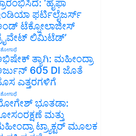
್ರಾರಂಭಿಸಿದೆ: ‘ಹೈಫಾ
ಂಡಿಯಾ ಫರ್ಟಿಲೈಜರ್ಸ್
ಂಡ್ ಟೆಕ್ನೋಲಾಜೀಸ್
್ರೈವೇಟ್ ಲಿಮಿಟೆಡ್’
ಶೋಗಾಥೆ
ಭಿಷೇಕ್ ತ್ಯಾಗಿ: ಮಹೀಂದ್ರಾ
ರ್ಜುನ್ 605 DI ಜೊತೆ
ೊಸ ಎತ್ತರಗಳಿಗೆ
ಶೋಗಾಥೆ
ೋಗೇಶ್ ಭೂತಡಾ:
ೋಸಂರಕ್ಷಣೆ ಮತ್ತು
ಹೀಂದ್ರಾ ಟ್ರ್ಯಾಕ್ಟರ್ ಮೂಲಕ