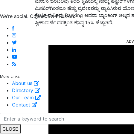
ಮೇಲಿನ ಬೆಂಬಲವು ತೆರೆದ ಕೃಷಿಯಲ್ಲಿ ನಾಲ್ಕು ಹೆಕ್ಟೇರ್‌ಗಳಿ
ಮೀಟರ್‌ಗಿಂತಲೂ ಹೆಚ್ಚು ಪ್ರದೇಶವನ್ನು ವ್ಯಾಪಿಸಿರುವ ಯ
ಕ್ರೆಡಿಟ್ ಘಟಕವು
Banking
ಅಥವಾ ಬ್ಯಾಂಕಿಂಗ್ ಅಲ್ಲದ 
We're social. Connect with us on:
ಸ್ವೀಕಾರಾರ್ಹ ದರಕ್ಕಿಂತ ಕನಿಷ್ಠ
15%
ಹೆಚ್ಚಾಗಿದೆ.
ADV
More Links
About us
Directory
Our Team
Contact
CLOSE