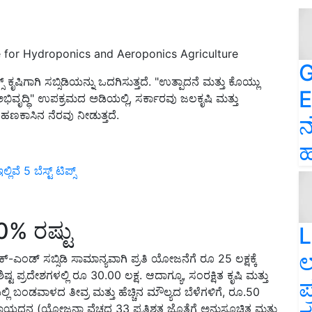
 for Hydroponics and Aeroponics Agriculture
G
ಕೃಷಿಗಾಗಿ ಸಬ್ಸಿಡಿಯನ್ನು ಒದಗಿಸುತ್ತದೆ
. "
ಉತ್ಪಾದನೆ ಮತ್ತು ಕೊಯ್ಲು
E
ವೃದ್ಧಿ" ಉಪಕ್ರಮದ ಅಡಿಯಲ್ಲಿ
,
ಸರ್ಕಾರವು
ಜಲಕೃಷಿ ಮತ್ತು
ಹಣಕಾಸಿನ ನೆರವು ನೀಡುತ್ತದೆ
.
ನ
ಹ
 5 ಬೆಸ್ಟ್‌ ಟಿಪ್ಸ್‌
 20%
ರಷ್ಟು
L
ಲ
್ ಬ್ಯಾಕ್-ಎಂಡ್ ಸಬ್ಸಿಡಿ ಸಾಮಾನ್ಯವಾಗಿ ಪ್ರತಿ ಯೋಜನೆಗೆ ರೂ
25
ಲಕ್ಷಕ್ಕೆ
ಶಿಷ್ಟ ಪ್ರದೇಶಗಳಲ್ಲಿ ರೂ
30.00
ಲಕ್ಷ.
ಆದಾಗ್ಯೂ
,
ಸಂರಕ್ಷಿತ ಕೃಷಿ ಮತ್ತು
ಪ
 ಬಂಡವಾಳದ ತೀವ್ರ ಮತ್ತು ಹೆಚ್ಚಿನ ಮೌಲ್ಯದ ಬೆಳೆಗಳಿಗೆ
,
ರೂ.
50
ಸಹಾಯಧನ (ಯೋಜನಾ ವೆಚ್ಚದ
33
ಪ್ರತಿಶತ ಜೊತೆಗೆ ಅನುಸೂಚಿತ ಮತ್ತು