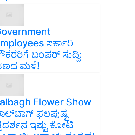
overnment
mployees ಸರ್ಕಾರಿ
ೌಕರರಿಗೆ ಬಂಪರ್‌ ಸುದ್ದಿ:
ಣದ ಮಳೆ!
albagh Flower Show
ಾಲ್‌ಬಾಗ್ ಫಲಪುಷ್ಪ
್ರದರ್ಶನ ಇಷ್ಟು ಕೋಟಿ