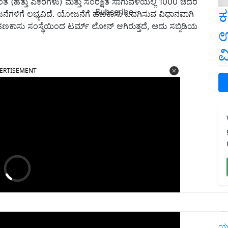
ಗಿಂತ (ಹತ್ತು ಎಕರೆಗಳು) ಮತ್ತು ಸಂರಕ್ಷಿತ ಸಾಗುವಳಿಯಲ್ಲಿ 1000
ಚದರ
ಕ
Subscribe
ೋಜನೆಗಳಿಗೆ ಲಭ್ಯವಿದೆ. ಯೋಜನೆಗೆ ಹಣಕಾಸು ಒದಗಿಸುವ ವಿಧಾನವಾಗಿ
ಹಣಕಾಸು ಸಂಸ್ಥೆಯಿಂದ ಟರ್ಮ್ ಲೋನ್ ಆಗಿರುತ್ತದೆ
,
ಅದು ಸಬ್ಸಿಡಿಯ
ಉ
ವ
ERTISEMENT
L
ಯ