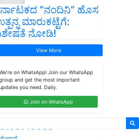
ರ್ನಾಟಕದ “ನಂದಿನಿ” ಹೊಸ
ತ್ಪನ್ನ ಮಾರುಕಟ್ಟೆಗೆ:
ಿಶೇಷತೆ ನೋಡಿ!
View More
We're on WhatsApp! Join our WhatsApp
group and get the most important
updates you need. Daily.
Join on WhatsApp
atest feeds
ಶೋಗಾಥೆ