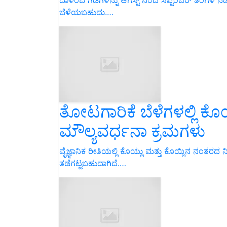
ಬೆಳೆಯಬಹುದು.…
ತೋಟಗಾರಿಕೆ ಬೆಳೆಗಳಲ್ಲಿ ಕೊಯ
ಮೌಲ್ಯವರ್ಧನಾ ಕ್ರಮಗಳು
ವೈಜ್ಞಾನಿಕ ರೀತಿಯಲ್ಲಿ ಕೊಯ್ಲು ಮತ್ತು ಕೊಯ್ಲಿನ ನಂತರದ
ತಡೆಗಟ್ಟಬಹುದಾಗಿದೆ.…