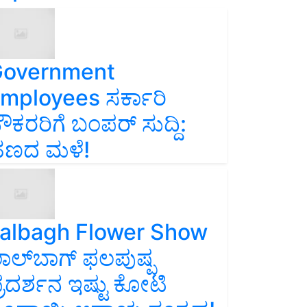
overnment
mployees ಸರ್ಕಾರಿ
ೌಕರರಿಗೆ ಬಂಪರ್‌ ಸುದ್ದಿ:
ಣದ ಮಳೆ!
albagh Flower Show
ಾಲ್‌ಬಾಗ್ ಫಲಪುಷ್ಪ
್ರದರ್ಶನ ಇಷ್ಟು ಕೋಟಿ