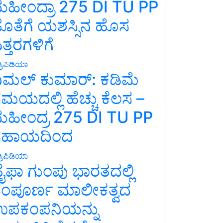
ಹೀಂದ್ರಾ 275 DI TU PP
ೊತೆಗೆ ಯಶಸ್ಸಿನ ಹೊಸ
ತ್ತರಗಳಿಗೆ
್ರಿಪಿಡಿಯಾ
ಿಮಲ್ ಕುಮಾರ್: ಕಡಿಮೆ
ಮಯದಲ್ಲಿ ಹೆಚ್ಚು ಕೆಲಸ –
ಹೀಂದ್ರ 275 DI TU PP
ಸಹಾಯದಿಂದ
್ರಿಪಿಡಿಯಾ
ೈಫಾ ಗುಂಪು ಭಾರತದಲ್ಲಿ
ಂಪೂರ್ಣ ಮಾಲೀಕತ್ವದ
ಪಕಂಪನಿಯನ್ನು