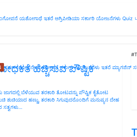
ಂಗೋಪನೆ
ಯಶೋಗಾಥೆ
ಇತರೆ
ಅಗ್ರಿಪೀಡಿಯಾ
ಸರ್ಕಾರಿ ಯೋಜನೆಗಳು
Quiz
ப
#T
ಕತೆ ಹೆಚ್ಚಿಸುವ ಪೌಷ್ಟಿಕ
4
ಪಶುಸಂಗೋಪನೆ
ಯಶೋಗಾಥೆ
ಸರ್ಕಾರಿ ಯೋಜನೆಗಳು
ಇತರೆ
ಮ್ಯಾಗಜಿನ್‌ ಸಬ್‌
ಡಿಮೆ ಜಾಗದಲ್ಲಿ ಬೆಳೆಯುವ ತರಕಾರಿ ತೋಟವನ್ನು ಪೌಷ್ಟಿಕ ಕೈತೋಟ
ದ ರುಚಿ ಶುಚಿಯಾದ ಹಣ್ಣು, ತರಕಾರಿ ಸಿಗುವುದರೊಂದಿಗೆ ಮನುಷ್ಯನ ದೇಹ
ವ ಸತ್ವಗಳು…
T