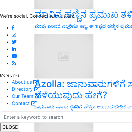
ಮಾವಿನ ಹಣ್ಣಿನ ಪ್ರಮುಖ ತಳಿಗಳ
We're social. Connect with us on:
ಮಾವು ಎಂದರೆ ಎಲ್ಲರಿಗೂ ಇಷ್ಟ. ಈ ಇಷ್ಟದ ಹಣ್ಣಿನ ಪ್ರಮುಖ
More Links
Azolla: ಜಾನುವಾರುಗಳಿಗೆ 
About us
Directory
ಬೆಳೆಯುವುದು ಹೇಗೆ?
Our Team
Contact
ಜಾನುವಾರು ಸಾಕುವ ರೈತರಿಗೆ ಪೌಷ್ಟಿಕ ಆಹಾರದ ಬೇಡಿಕೆ ಈಡ
ಬೆಳೆಯುವುದು ಹೇಗೆ ಗೊತ್ತೆ. ಇಲ್ಲಿದೆ ವಿವರ…
CLOSE