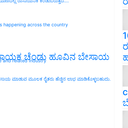
ರ
ನ ಪ್ರಮಾಣದಲ್ಲಿ ರಾಸಾಯನಿಕ ಕಂಡುಬರುತ್ತದೆ.…
ns happening across the country
1
ರ
ಭದಾಯಕ ಚೆಂಡು ಹೂವಿನ ಬೇಸಾಯ
ಹ
e and related industry
ೇಸಾಯ ಮಾಡುವ ಮೂಲಕ ರೈತರು ಹೆಚ್ಚಿನ ಲಾಭ ಮಾಡಿಕೊಳ್ಳಬಹುದು.
c
ಬ