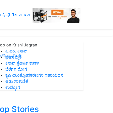
த்திரிகை சந்தா
op on Krishi Jagran
ಪಿ.ಎಂ. ಕಿಸಾನ್
ಸ್ಕ್ರಿಪ್ಷನ್‌ಗಾಗಿ
ಜೀವಾಮೃತ
ಕಿಸಾನ್ ಕ್ರೇಡಿಟ್ ಕಾರ್ಡ್
ಬೆಳೆಗಳ ರೋಗ
ಕೃಷಿ ಯಂತ್ರೋಪಕರಣಗಳ ಸಹಾಯಧನ
ಆಡು ಸಾಕಾಣಿಕೆ
ಉದ್ಯೋಗ
op Stories