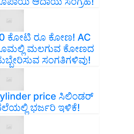
ೂಪಾಯಿ ಆದಾಯ ಸಂಗ್ರಹ!
0 ಕೋಟಿ ರೂ ಕೋಣ! AC
ೂಮಲ್ಲಿ ಮಲಗುವ ಕೋಣದ
ುಬ್ಬೇರಿಸುವ ಸಂಗತಿಗಳಿವು!
ylinder price ಸಿಲಿಂಡರ್‌
ೆಲೆಯಲ್ಲಿ ಭರ್ಜರಿ ಇಳಿಕೆ!