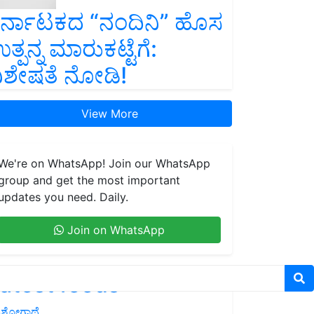
ರ್ನಾಟಕದ “ನಂದಿನಿ” ಹೊಸ
ತ್ಪನ್ನ ಮಾರುಕಟ್ಟೆಗೆ:
ಿಶೇಷತೆ ನೋಡಿ!
View More
We're on WhatsApp! Join our WhatsApp
group and get the most important
updates you need. Daily.
Join on WhatsApp
atest feeds
ಶೋಗಾಥೆ