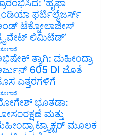
್ರಾರಂಭಿಸಿದೆ: ‘ಹೈಫಾ
ಂಡಿಯಾ ಫರ್ಟಿಲೈಜರ್ಸ್
ಂಡ್ ಟೆಕ್ನೋಲಾಜೀಸ್
್ರೈವೇಟ್ ಲಿಮಿಟೆಡ್’
ಶೋಗಾಥೆ
ಭಿಷೇಕ್ ತ್ಯಾಗಿ: ಮಹೀಂದ್ರಾ
ರ್ಜುನ್ 605 DI ಜೊತೆ
ೊಸ ಎತ್ತರಗಳಿಗೆ
ಶೋಗಾಥೆ
ೋಗೇಶ್ ಭೂತಡಾ:
ೋಸಂರಕ್ಷಣೆ ಮತ್ತು
ಹೀಂದ್ರಾ ಟ್ರ್ಯಾಕ್ಟರ್ ಮೂಲಕ