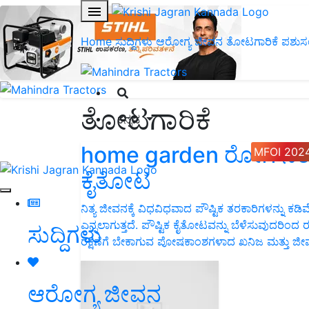
Home
ಸುದ್ದಿಗಳು
ಆರೋಗ್ಯ ಜೀವನ
ತೋಟಗಾರಿಕೆ
ಪಶುಸ
ತೋಟಗಾರಿಕೆ
ಕನ್ನಡ
home garden ರೋಗ ನಿರೋಧ
MFOI 202
ಕೈತೋಟ
ನಿತ್ಯ ಜೀವನಕ್ಕೆ ವಿಧವಿಧವಾದ ಪೌಷ್ಟಿಕ ತರಕಾರಿಗಳನ್ನು ಕ
ಎನ್ನಲಾಗುತ್ತದೆ. ಪೌಷ್ಟಿಕ ಕೈತೋಟವನ್ನು ಬೆಳೆಸುವುದರಿಂ
ಸುದ್ದಿಗಳು
ರಕ್ಷಣೆಗೆ ಬೇಕಾಗುವ ಪೋಷಕಾಂಶಗಳಾದ ಖನಿಜ ಮತ್ತು ಜೀ
ಆರೋಗ್ಯ ಜೀವನ