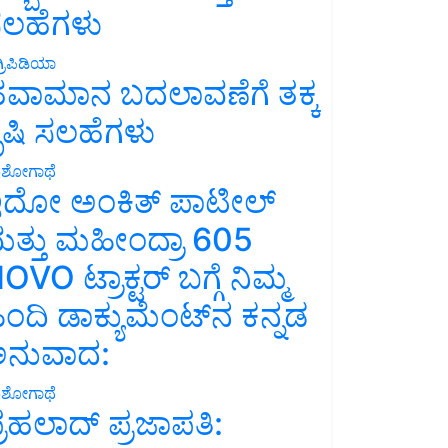
ಲಹೆಗಳು
್ರಿಪಿಡಿಯಾ
ವಾಮಾನ ಬದಲಾವಣೆಗೆ ತಕ್ಕ
ೃಷಿ ಸಲಹೆಗಳು
ಶೋಗಾಥೆ
ದೋ ಅಂಕಿತ್ ಪಾಟೀಲ್
ತ್ತು ಮಹೀಂದ್ರಾ 605
OVO ಟ್ರಾಕ್ಟರ್ ಬಗ್ಗೆ ನಿಮ್ಮ
ಿಂದಿ ಡಾಕ್ಯುಮೆಂಟ್‌ನ ಕನ್ನಡ
ನುವಾದ:
ಶೋಗಾಥೆ
್ರಹಲಾದ್ ಪ್ರಜಾಪತಿ: