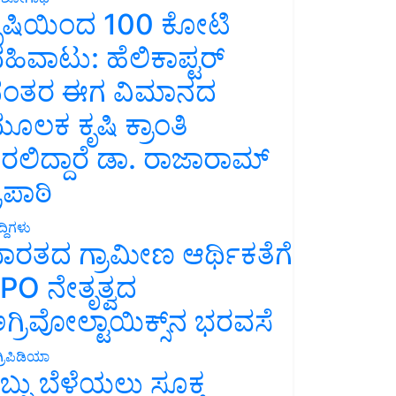
ೃಷಿಯಿಂದ 100 ಕೋಟಿ
ಹಿವಾಟು: ಹೆಲಿಕಾಪ್ಟರ್
ಂತರ ಈಗ ವಿಮಾನದ
ೂಲಕ ಕೃಷಿ ಕ್ರಾಂತಿ
ರಲಿದ್ದಾರೆ ಡಾ. ರಾಜಾರಾಮ್
್ರಿಪಾಠಿ
್ದಿಗಳು
ಾರತದ ಗ್ರಾಮೀಣ ಆರ್ಥಿಕತೆಗೆ
PO ನೇತೃತ್ವದ
ಗ್ರಿವೋಲ್ಟಾಯಿಕ್ಸ್‌ನ ಭರವಸೆ
್ರಿಪಿಡಿಯಾ
ಬ್ಬು ಬೆಳೆಯಲು ಸೂಕ್ತ