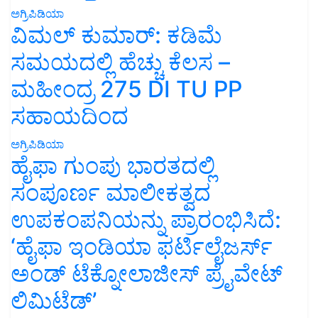
ಅಗ್ರಿಪಿಡಿಯಾ
ವಿಮಲ್ ಕುಮಾರ್: ಕಡಿಮೆ
ಸಮಯದಲ್ಲಿ ಹೆಚ್ಚು ಕೆಲಸ –
ಮಹೀಂದ್ರ 275 DI TU PP
ಸಹಾಯದಿಂದ
ಅಗ್ರಿಪಿಡಿಯಾ
ಹೈಫಾ ಗುಂಪು ಭಾರತದಲ್ಲಿ
ಸಂಪೂರ್ಣ ಮಾಲೀಕತ್ವದ
ಉಪಕಂಪನಿಯನ್ನು ಪ್ರಾರಂಭಿಸಿದೆ:
‘ಹೈಫಾ ಇಂಡಿಯಾ ಫರ್ಟಿಲೈಜರ್ಸ್
ಅಂಡ್ ಟೆಕ್ನೋಲಾಜೀಸ್ ಪ್ರೈವೇಟ್
ಲಿಮಿಟೆಡ್’