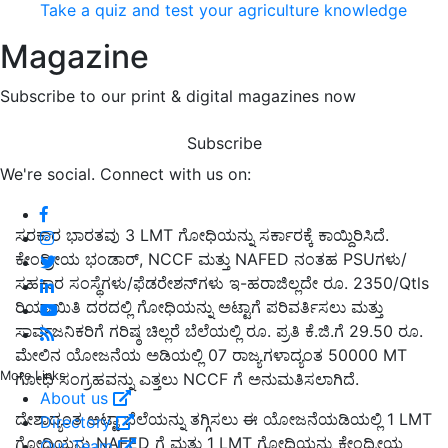
Take a quiz and test your agriculture knowledge
Magazine
Subscribe to our print & digital magazines now
Subscribe
We're social. Connect with us on:
ಸರಕಾರ ಭಾರತವು 3 LMT ಗೋಧಿಯನ್ನು ಸರ್ಕಾರಕ್ಕೆ ಕಾಯ್ದಿರಿಸಿದೆ.
ಕೇಂದ್ರೀಯ ಭಂಡಾರ್, NCCF ಮತ್ತು NAFED ನಂತಹ PSUಗಳು/
ಸಹಕಾರ ಸಂಸ್ಥೆಗಳು/ಫೆಡರೇಶನ್‌ಗಳು ಇ-ಹರಾಜಿಲ್ಲದೇ ರೂ. 2350/Qtls
ರಿಯಾಯಿತಿ ದರದಲ್ಲಿ ಗೋಧಿಯನ್ನು ಅಟ್ಟಾಗೆ ಪರಿವರ್ತಿಸಲು ಮತ್ತು
ಸಾರ್ವಜನಿಕರಿಗೆ ಗರಿಷ್ಠ ಚಿಲ್ಲರೆ ಬೆಲೆಯಲ್ಲಿ ರೂ. ಪ್ರತಿ ಕೆ.ಜಿ.ಗೆ 29.50 ರೂ.
ಮೇಲಿನ ಯೋಜನೆಯ ಅಡಿಯಲ್ಲಿ 07 ರಾಜ್ಯಗಳಾದ್ಯಂತ 50000 MT
More Links
ಗೋಧಿ ಸಂಗ್ರಹವನ್ನು ಎತ್ತಲು NCCF ಗೆ ಅನುಮತಿಸಲಾಗಿದೆ.
About us
ದೇಶಾದ್ಯಂತ ಅಟ್ಟಾ ಬೆಲೆಯನ್ನು ತಗ್ಗಿಸಲು ಈ ಯೋಜನೆಯಡಿಯಲ್ಲಿ 1 LMT
Directory
ಗೋಧಿಯನ್ನು NAFED ಗೆ ಮತ್ತು 1 LMT ಗೋಧಿಯನ್ನು ಕೇಂದ್ರೀಯ
Our Team