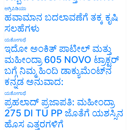
ಅಗ್ರಿಪಿಡಿಯಾ
ಹವಾಮಾನ ಬದಲಾವಣೆಗೆ ತಕ್ಕ ಕೃಷಿ
ಸಲಹೆಗಳು
ಯಶೋಗಾಥೆ
ಇದೋ ಅಂಕಿತ್ ಪಾಟೀಲ್ ಮತ್ತು
ಮಹೀಂದ್ರಾ 605 NOVO ಟ್ರಾಕ್ಟರ್
ಬಗ್ಗೆ ನಿಮ್ಮ ಹಿಂದಿ ಡಾಕ್ಯುಮೆಂಟ್‌ನ
ಕನ್ನಡ ಅನುವಾದ:
ಯಶೋಗಾಥೆ
ಪ್ರಹಲಾದ್ ಪ್ರಜಾಪತಿ: ಮಹೀಂದ್ರಾ
275 DI TU PP ಜೊತೆಗೆ ಯಶಸ್ಸಿನ
ಹೊಸ ಎತ್ತರಗಳಿಗೆ