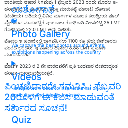
ಭಾರತೀಯ ಆಹಾರ ನಿಗಮವು 1 ಫೆಬ್ರವರಿ 2023 ರಂದು ಮೊದಲ ಇ-
ಯಶೋಗಾಥೆ
ಹರಾಜಿನಲ್ಲಿ (e-auction) ಮುಕ್ತ ಮಾರುಕಟ್ಟೆ ಮಾರಾಟ ಯೋಜನೆ
(ದೇಶೀಯ) ಅಡಿಯಲ್ಲಿ ವಿವಿಧ ಮಾರ್ಗಗಳ ಮೂಲಕ ಕೇಂದ್ರೀಯ ಪೂಲ್
ಸ್ಟಾಕ್‌ನಿಂದ ಮಾರುಕಟ್ಟೆಗೆ ಇ-ಹರಾಜು ಗೋಧಿಗಾಗಿ ಮೀಸಲಿಟ್ಟ 25 LMT
ಗೋಧಿಯಲ್ಲಿ 22.0 LMT ಅನ್ನು ನೀಡಿತು.
Photo Gallery
ಮೊದಲ ಇ ಹರಾಜಿನಲ್ಲಿ ಭಾಗವಹಿಸಲು 1100 ಕ್ಕೂ ಹೆಚ್ಚು ಬಿಡ್‌ದಾರರು
We capture the best photos around events,
ಮುಂದೆ ಬಂದರು. ಇ ಮೊದಲ ದಿನದಲ್ಲಿ 8.88 LMT ಪ್ರಮಾಣ
exhibitions happening across the country
ಮಾರಾಟವಾಗಿದೆ. .
ಮಾರ್ಚ್ 2023 ರ 2 ನೇ ವಾರದವರೆಗೆ ಪ್ರತಿ ಬುಧವಾರ ದೇಶದಾದ್ಯಂತ
ಹರಾಜು ಮುಂದುವರಿಯುತ್ತದೆ.
Videos
ಪಿಂಚಣಿದಾರರೇ ಗಮನಿಸಿ : ಫೆಬ್ರವರಿ
Handpicked videos to inspire the nation on
20ರೊಳಗೆ ಈ ಕೆಲಸ ಮಾಡುವಂತೆ
agriculture and related industry
ಸರ್ಕಾರದ ಸೂಚನೆ!
Quiz