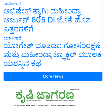
ಯಶೋಗಾಥೆ
ಅಭಿಷೇಕ್ ತ್ಯಾಗಿ: ಮಹೀಂದ್ರಾ
ಅರ್ಜುನ್ 605 DI ಜೊತೆ ಹೊಸ
ಎತ್ತರಗಳಿಗೆ
ಯಶೋಗಾಥೆ
ಯೋಗೇಶ್ ಭೂತಡಾ: ಗೋಸಂರಕ್ಷಣೆ
ಮತ್ತು ಮಹೀಂದ್ರಾ ಟ್ರ್ಯಾಕ್ಟರ್ ಮೂಲಕ
ಯಶಸ್ಸಿನ ಕಥೆ
More News