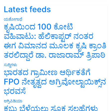
Latest feeds
ಯಶೋಗಾಥೆ
ಕೃಷಿಯಿಂದ 100 ಕೋಟಿ
ವಹಿವಾಟು: ಹೆಲಿಕಾಪ್ಟರ್ ನಂತರ
ಈಗ ವಿಮಾನದ ಮೂಲಕ ಕೃಷಿ ಕ್ರಾಂತಿ
ತರಲಿದ್ದಾರೆ ಡಾ. ರಾಜಾರಾಮ್ ತ್ರಿಪಾಠಿ
ಸುದ್ದಿಗಳು
ಭಾರತದ ಗ್ರಾಮೀಣ ಆರ್ಥಿಕತೆಗೆ
FPO ನೇತೃತ್ವದ ಅಗ್ರಿವೋಲ್ಟಾಯಿಕ್ಸ್‌ನ
ಭರವಸೆ
ಅಗ್ರಿಪಿಡಿಯಾ
ಕಬ್ಬು ಬೆಳೆಯಲು ಸೂಕ್ತ ಸಲಹೆಗಳು