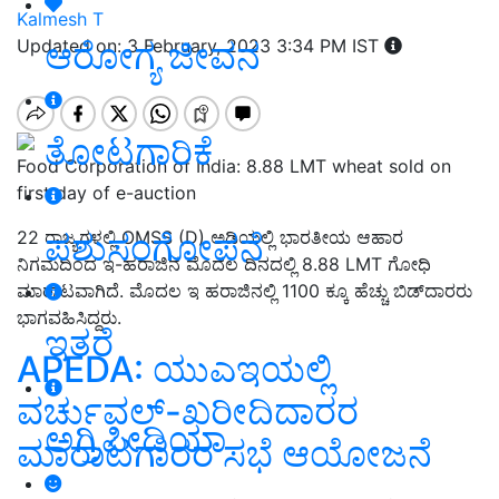
Kalmesh T
ಆರೋಗ್ಯ ಜೀವನ
Updated on: 3 February, 2023 3:34 PM IST
ತೋಟಗಾರಿಕೆ
Food Corporation of India: 8.88 LMT wheat sold on
first day of e-auction
ಪಶುಸಂಗೋಪನೆ
22 ರಾಜ್ಯಗಳಲ್ಲಿ OMSS (D) ಅಡಿಯಲ್ಲಿ ಭಾರತೀಯ ಆಹಾರ
ನಿಗಮದಿಂದ ಇ-ಹರಾಜಿನ ಮೊದಲ ದಿನದಲ್ಲಿ 8.88 LMT ಗೋಧಿ
ಮಾರಾಟವಾಗಿದೆ. ಮೊದಲ ಇ ಹರಾಜಿನಲ್ಲಿ 1100 ಕ್ಕೂ ಹೆಚ್ಚು ಬಿಡ್‌ದಾರರು
ಭಾಗವಹಿಸಿದ್ದರು.
ಇತರೆ
APEDA: ಯುಎಇಯಲ್ಲಿ
ವರ್ಚುವಲ್-ಖರೀದಿದಾರರ
ಅಗ್ರಿಪೀಡಿಯಾ
ಮಾರಾಟಗಾರರ ಸಭೆ ಆಯೋಜನೆ