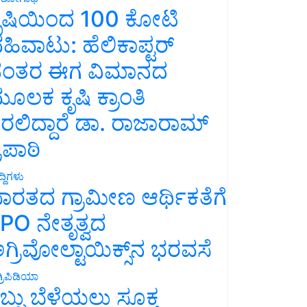
ೃಷಿಯಿಂದ 100 ಕೋಟಿ
ಹಿವಾಟು: ಹೆಲಿಕಾಪ್ಟರ್
ಂತರ ಈಗ ವಿಮಾನದ
ೂಲಕ ಕೃಷಿ ಕ್ರಾಂತಿ
ರಲಿದ್ದಾರೆ ಡಾ. ರಾಜಾರಾಮ್
್ರಿಪಾಠಿ
್ದಿಗಳು
ಾರತದ ಗ್ರಾಮೀಣ ಆರ್ಥಿಕತೆಗೆ
PO ನೇತೃತ್ವದ
ಗ್ರಿವೋಲ್ಟಾಯಿಕ್ಸ್‌ನ ಭರವಸೆ
್ರಿಪಿಡಿಯಾ
ಬ್ಬು ಬೆಳೆಯಲು ಸೂಕ್ತ