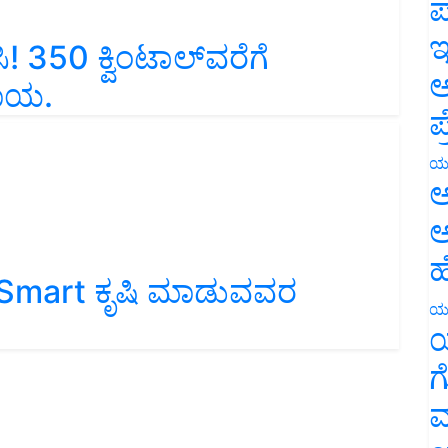
ಪ
ಿ! 350 ಕ್ವಿಂಟಾಲ್‌ವರೆಗೆ
ಇ
ಸಾಯ.
ಅ
ಪ
ಯ
ಅ
ಅ
 Smart ಕೃಷಿ ಮಾಡುವವರ
ಹ
ಯ
ಯ
ಗ
ಮ