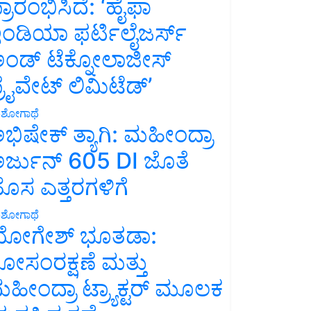
್ರಾರಂಭಿಸಿದೆ: ‘ಹೈಫಾ
ಂಡಿಯಾ ಫರ್ಟಿಲೈಜರ್ಸ್
ಂಡ್ ಟೆಕ್ನೋಲಾಜೀಸ್
್ರೈವೇಟ್ ಲಿಮಿಟೆಡ್’
ಶೋಗಾಥೆ
ಭಿಷೇಕ್ ತ್ಯಾಗಿ: ಮಹೀಂದ್ರಾ
ರ್ಜುನ್ 605 DI ಜೊತೆ
ೊಸ ಎತ್ತರಗಳಿಗೆ
ಶೋಗಾಥೆ
ೋಗೇಶ್ ಭೂತಡಾ:
ೋಸಂರಕ್ಷಣೆ ಮತ್ತು
ಹೀಂದ್ರಾ ಟ್ರ್ಯಾಕ್ಟರ್ ಮೂಲಕ