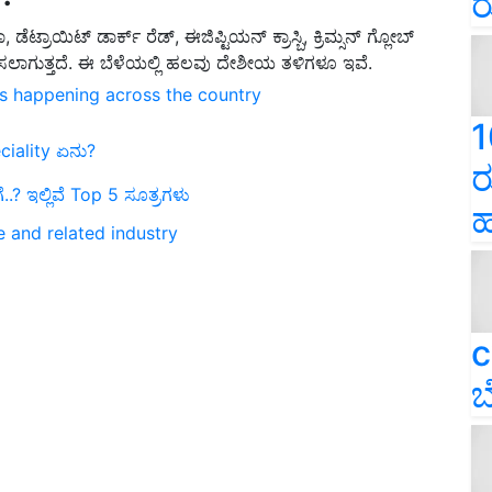
ರ
ಯಾ,
ಡೆಟ್ರಾಯಿಟ್ ಡಾರ್ಕ್ ರೆಡ್
,
ಈಜಿಪ್ಟಿಯನ್ ಕ್ರಾಸ್ಬಿ
,
ಕ್ರಿಮ್ಸನ್ ಗ್ಲೋಬ್
ಸಲಾಗುತ್ತದೆ. ಈ ಬೆಳೆಯಲ್ಲಿ ಹಲವು ದೇಶೀಯ ತಳಿಗಳೂ ಇವೆ.
ns happening across the country
1
ciality ಏನು?
ರ
..? ಇಲ್ಲಿವೆ Top 5 ಸೂತ್ರಗಳು
ಹ
e and related industry
c
ಬ