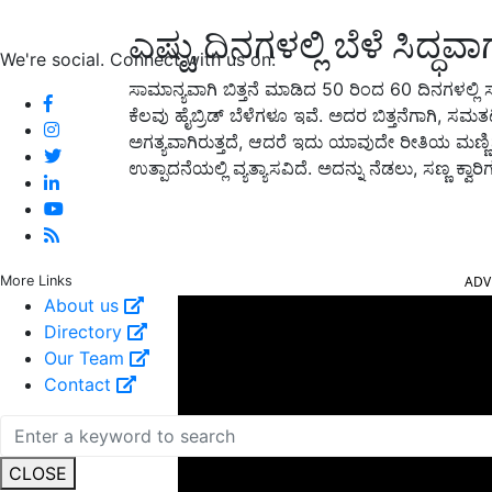
ಎಷ್ಟು ದಿನಗಳಲ್ಲಿ ಬೆಳೆ ಸಿದ್ಧವಾ
We're social. Connect with us on:
ಸಾಮಾನ್ಯವಾಗಿ ಬಿತ್ತನೆ ಮಾಡಿದ 50
ರಿಂದ
60
ದಿನಗಳಲ್ಲಿ ಸ
ಕೆಲವು ಹೈಬ್ರಿಡ್ ಬೆಳೆಗಳೂ ಇವೆ. ಅದರ ಬಿತ್ತನೆಗಾಗಿ
,
ಸಮತಟ್
ಅಗತ್ಯವಾಗಿರುತ್ತದೆ
,
ಆದರೆ ಇದು ಯಾವುದೇ ರೀತಿಯ ಮಣ್ಣಿ
ಉತ್ಪಾದನೆಯಲ್ಲಿ ವ್ಯತ್ಯಾಸವಿದೆ. ಅದನ್ನು ನೆಡಲು
,
ಸಣ್ಣ ಕ್ವಾ
ADV
More Links
About us
Directory
Our Team
Contact
CLOSE