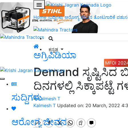
Home
ಸುದ್ದಿಗಳು
ಆರೋಗ್ಯ ಜೀವನ
ತೋಟಗಾರಿಕೆ
ಪಶುಸ
ಕನ್ನಡ
ಅಗ್ರಿಪಿಡಿಯಾ
MFOI 202
Demand ಸೃಷ್ಟಿಸಿದ ಬೀ
ದಿನಗಳಲ್ಲಿ ಸಿಕ್ಕಾಪಟ್ಟ
ಸುದ್ದಿಗಳು
Kalmesh T
Updated on: 20 March, 2022 4:
ಆರೋಗ್ಯ ಜೀವನ