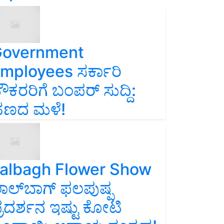
overnment
mployees ಸರ್ಕಾರಿ
ೌಕರರಿಗೆ ಬಂಪರ್‌ ಸುದ್ದಿ:
ಣದ ಮಳೆ!
albagh Flower Show
ಾಲ್‌ಬಾಗ್ ಫಲಪುಷ್ಪ
್ರದರ್ಶನ ಇಷ್ಟು ಕೋಟಿ