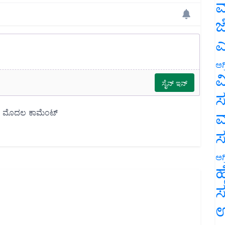
ಮ
ಜ
ಎ
ಅಗ
ವ
ಸ
ಮ
ಅಗ
ಹ
ಸ
ಉ