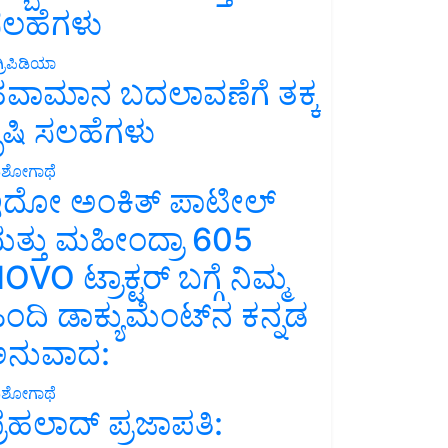
ಲಹೆಗಳು
್ರಿಪಿಡಿಯಾ
ವಾಮಾನ ಬದಲಾವಣೆಗೆ ತಕ್ಕ
ೃಷಿ ಸಲಹೆಗಳು
ಶೋಗಾಥೆ
ದೋ ಅಂಕಿತ್ ಪಾಟೀಲ್
ತ್ತು ಮಹೀಂದ್ರಾ 605
OVO ಟ್ರಾಕ್ಟರ್ ಬಗ್ಗೆ ನಿಮ್ಮ
ಿಂದಿ ಡಾಕ್ಯುಮೆಂಟ್‌ನ ಕನ್ನಡ
ನುವಾದ:
ಶೋಗಾಥೆ
್ರಹಲಾದ್ ಪ್ರಜಾಪತಿ: