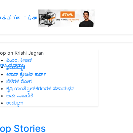
த்திரிகை சந்தா
op on Krishi Jagran
ಪಿ.ಎಂ. ಕಿಸಾನ್
ಸ್ಕ್ರಿಪ್ಷನ್‌ಗಾಗಿ
ಜೀವಾಮೃತ
ಕಿಸಾನ್ ಕ್ರೇಡಿಟ್ ಕಾರ್ಡ್
ಬೆಳೆಗಳ ರೋಗ
ಕೃಷಿ ಯಂತ್ರೋಪಕರಣಗಳ ಸಹಾಯಧನ
ಆಡು ಸಾಕಾಣಿಕೆ
ಉದ್ಯೋಗ
op Stories