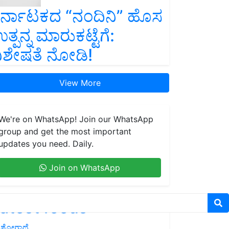
ರ್ನಾಟಕದ “ನಂದಿನಿ” ಹೊಸ
ತ್ಪನ್ನ ಮಾರುಕಟ್ಟೆಗೆ:
ಿಶೇಷತೆ ನೋಡಿ!
View More
We're on WhatsApp! Join our WhatsApp
group and get the most important
updates you need. Daily.
Join on WhatsApp
atest feeds
ಶೋಗಾಥೆ