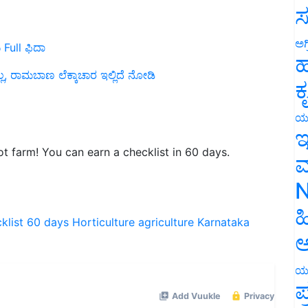
ಸ
 Full ಫಿದಾ
ಅಗ
ಹ
ಲ್ಲ, ರಾಮಬಾಣ ಲೆಕ್ಕಾಚಾರ ಇಲ್ಲಿದೆ ನೋಡಿ
ಕ
ಯ
ಇ
 farm! You can earn a checklist in 60 days.
ಮ
N
klist
60
days
Horticulture
agriculture
Karnataka
ಹ
ಅ
ಯ
ಪ