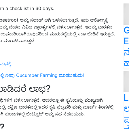
 a checklist in 60 days.
beetroot ಅನ್ನು ಸಲಾಡ್ ಆಗಿ ಬಳಸಲಾಗುತ್ತದೆ. ಇದು ಆರೋಗ್ಯಕ್ಕೆ
ು ದೇಶದ ವಿವಿಧ ಪ್ರಾಂತ್ಯಗಳಲ್ಲಿ ಬೆಳೆಸಲಾಗುತ್ತದೆ. ಇದನ್ನು ಭಾರತದ
G
ರಯೋಜನಕಾರಿಯಾಗಿರುವುದರಿಂದ ಮಾರುಕಟ್ಟೆಯಲ್ಲಿ ಸದಾ ಬೇಡಿಕೆ ಇರುತ್ತದೆ.
E
 ಮಾರಾಟವಾಗುತ್ತದೆ.
ನ
ಹ
ನಕ್ಕೆ.
ಲ್ಲಿ ನೀವು Cucumber Farming ಮಾಡಬಹುದು!
ಮಾಡಿದರೆ ಲಾಭ?
L
ಧಿಗಳಿಗೆ ಬೆಳೆಸಲಾಗುತ್ತದೆ. ಅದರಲ್ಲೂ ಈ ಕೃಷಿಯನ್ನು ಮುಖ್ಯವಾಗಿ
ಲ
್ಲಿ,
ದಕ್ಷಿಣ ಭಾರತದಲ್ಲಿ ಇದರ ಕೃಷಿ ಫೆಬ್ರವರಿ ಮತ್ತು ಮಾರ್ಚ್ ತಿಂಗಳಲ್ಲಿ
ಗಿ ಕುಂಡಗಳಲ್ಲಿ ಬೀಟ್ರೂಟ್ ಅನ್ನು ಸಹ ನೆಡಬಹುದು.
ಪ
ೆ?