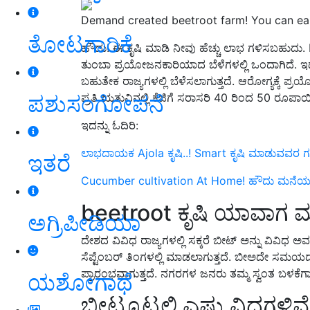
Demand created beetroot farm! You can earn
ತೋಟಗಾರಿಕೆ
ಹೌದು!
ಈ ಕೃಷಿ ಮಾಡಿ ನೀವು ಹೆಚ್ಚು ಲಾಭ ಗಳಿಸಬಹುದು.
ತುಂಬಾ ಪ್ರಯೋಜನಕಾರಿಯಾದ ಬೆಳೆಗಳಲ್ಲಿ ಒಂದಾಗಿದೆ. ಇದನ್ನ
ಬಹುತೇಕ ರಾಜ್ಯಗಳಲ್ಲಿ ಬೆಳೆಸಲಾಗುತ್ತದೆ. ಆರೋಗ್ಯಕ್ಕೆ ಪ್
ಪಶುಸಂಗೋಪನೆ
ಪ್ರತಿ ಋತುವಿನಲ್ಲಿ ಕೆಜಿಗೆ ಸರಾಸರಿ 40
ರಿಂದ
50
ರೂಪಾಯಿ
ಇದನ್ನು ಓದಿರಿ:
ಲಾಭದಾಯಕ Ajola ಕೃಷಿ..! Smart ಕೃಷಿ ಮಾಡುವವರ ಗಮ
ಇತರೆ
Cucumber cultivation At Home! ಹೌದು ಮನೆಯ
beetroot ಕೃಷಿ ಯಾವಾಗ 
ಅಗ್ರಿಪೀಡಿಯಾ
ದೇಶದ ವಿವಿಧ ರಾಜ್ಯಗಳಲ್ಲಿ ಸಕ್ಕರೆ ಬೀಟ್ ಅನ್ನು ವಿವಿಧ ಅವ
ಸೆಪ್ಟೆಂಬರ್ ತಿಂಗಳಲ್ಲಿ ಮಾಡಲಾಗುತ್ತದೆ. ಬೀಅದೇ ಸಮಯದಲ
ಪ್ರಾರಂಭವಾಗುತ್ತದೆ. ನಗರಗಳ ಜನರು ತಮ್ಮ ಸ್ವಂತ ಬಳಕೆಗಾ
ಯಶೋಗಾಥೆ
ಬೀಟ್ರೂಟ್ನಲ್ಲಿ ಎಷ್ಟು ವಿಧಗಳಿವ