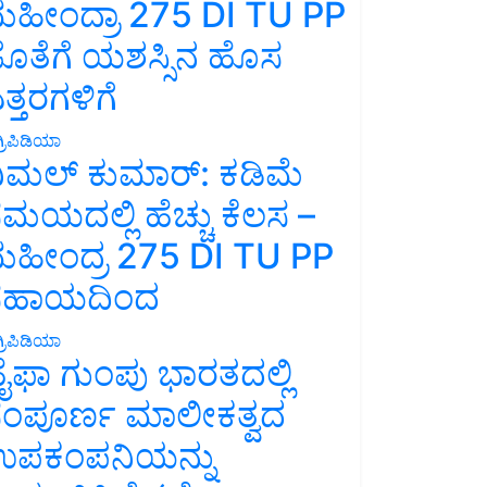
ಹೀಂದ್ರಾ 275 DI TU PP
ೊತೆಗೆ ಯಶಸ್ಸಿನ ಹೊಸ
ತ್ತರಗಳಿಗೆ
್ರಿಪಿಡಿಯಾ
ಿಮಲ್ ಕುಮಾರ್: ಕಡಿಮೆ
ಮಯದಲ್ಲಿ ಹೆಚ್ಚು ಕೆಲಸ –
ಹೀಂದ್ರ 275 DI TU PP
ಸಹಾಯದಿಂದ
್ರಿಪಿಡಿಯಾ
ೈಫಾ ಗುಂಪು ಭಾರತದಲ್ಲಿ
ಂಪೂರ್ಣ ಮಾಲೀಕತ್ವದ
ಪಕಂಪನಿಯನ್ನು