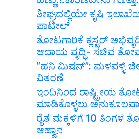
ಶೀಘ್ರದಲ್ಲಿಯೇ ಕೃಷಿ ಇಲಾಖ
ಪಾಟೀಲ್‌
ತೋಟಗಾರಿಕೆ ಕ್ಲಸ್ಟರ್ ಅಭಿವೃ
ಆದಾಯ ವೃದ್ಧಿ- ಸಚಿವ ತೋ
“ಹನಿ ಮಿಷನ್”: ಮಳವಳ್ಳಿ ಜಿಲ್
ವಿತರಣೆ
ಇಂದಿನಿಂದ ರಾಷ್ಟ್ರೀಯ ತೋ
ಮಾಡಿಕೊಳ್ಳಲು ಅನುಕೂಲವಾಗ
ರೈತ ಮಕ್ಕಳಿಗೆ 10 ತಿಂಗಳ ತ
ಆಹ್ವಾನ