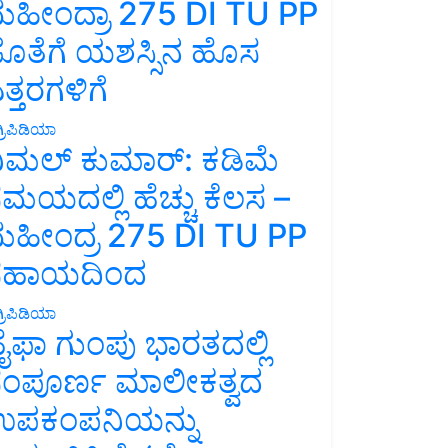
ಹೀಂದ್ರಾ 275 DI TU PP
ೊತೆಗೆ ಯಶಸ್ಸಿನ ಹೊಸ
ತ್ತರಗಳಿಗೆ
್ರಿಪಿಡಿಯಾ
ಿಮಲ್ ಕುಮಾರ್: ಕಡಿಮೆ
ಮಯದಲ್ಲಿ ಹೆಚ್ಚು ಕೆಲಸ –
ಹೀಂದ್ರ 275 DI TU PP
ಸಹಾಯದಿಂದ
್ರಿಪಿಡಿಯಾ
ೈಫಾ ಗುಂಪು ಭಾರತದಲ್ಲಿ
ಂಪೂರ್ಣ ಮಾಲೀಕತ್ವದ
ಪಕಂಪನಿಯನ್ನು