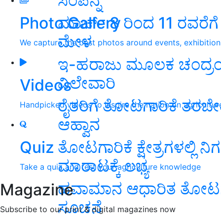
ಸಂಪನ್ನ
ಮಾರ್ಚ್ 8 ರಿಂದ 11 ರವರೆಗೆ
Photo Gallery
ಮೇಳ
We capture the best photos around events, exhibitio
ಇ-ಹರಾಜು ಮೂಲಕ ಚಂದ್ರಂಪಳ್
ವಿಲೇವಾರಿ
Videos
ರೈತರಿಗೆ ತೋಟಗಾರಿಕೆ ತರಬೇ
Handpicked videos to inspire the nation on agricultur
ಆಹ್ವಾನ
ತೋಟಗಾರಿಕೆ ಕ್ಷೇತ್ರಗಳಲ್ಲಿ ನ
Quiz
ಮಾರಾಟಕ್ಕೆ ಲಭ್ಯ
Take a quiz and test your agriculture knowledge
ಹವಾಮಾನ ಆಧಾರಿತ ತೋಟಗಾರ
Magazine
ಸೂಚನೆ
Subscribe to our print & digital magazines now