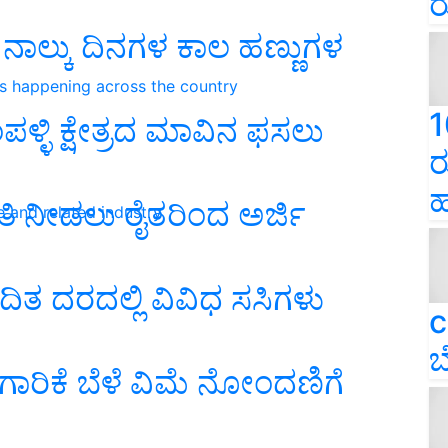
ರ
 ನಾಲ್ಕು ದಿನಗಳ ಕಾಲ ಹಣ್ಣುಗಳ
ns happening across the country
1
ಳಿ ಕ್ಷೇತ್ರದ ಮಾವಿನ ಫಸಲು
ರ
ಹ
ತಿ ನೀಡಲು ರೈತರಿಂದ ಅರ್ಜಿ
e and related industry
ಿಗದಿತ ದರದಲ್ಲಿ ವಿವಿಧ ಸಸಿಗಳು
c
ಬ
ಿಕೆ ಬೆಳೆ ವಿಮೆ ನೋಂದಣಿಗೆ