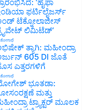
್ರಾರಂಭಿಸಿದೆ: ‘ಹೈಫಾ
ಂಡಿಯಾ ಫರ್ಟಿಲೈಜರ್ಸ್
ಂಡ್ ಟೆಕ್ನೋಲಾಜೀಸ್
್ರೈವೇಟ್ ಲಿಮಿಟೆಡ್’
ಶೋಗಾಥೆ
ಭಿಷೇಕ್ ತ್ಯಾಗಿ: ಮಹೀಂದ್ರಾ
ರ್ಜುನ್ 605 DI ಜೊತೆ
ೊಸ ಎತ್ತರಗಳಿಗೆ
ಶೋಗಾಥೆ
ೋಗೇಶ್ ಭೂತಡಾ:
ೋಸಂರಕ್ಷಣೆ ಮತ್ತು
ಹೀಂದ್ರಾ ಟ್ರ್ಯಾಕ್ಟರ್ ಮೂಲಕ