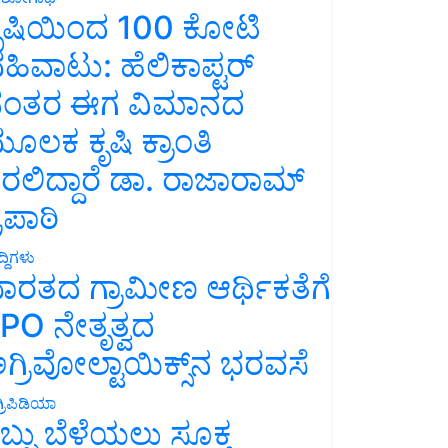
ೃಷಿಯಿಂದ 100 ಕೋಟಿ
ಹಿವಾಟು: ಹೆಲಿಕಾಪ್ಟರ್
ಂತರ ಈಗ ವಿಮಾನದ
ೂಲಕ ಕೃಷಿ ಕ್ರಾಂತಿ
ರಲಿದ್ದಾರೆ ಡಾ. ರಾಜಾರಾಮ್
್ರಿಪಾಠಿ
್ದಿಗಳು
ಾರತದ ಗ್ರಾಮೀಣ ಆರ್ಥಿಕತೆಗೆ
PO ನೇತೃತ್ವದ
ಗ್ರಿವೋಲ್ಟಾಯಿಕ್ಸ್‌ನ ಭರವಸೆ
್ರಿಪಿಡಿಯಾ
ಬ್ಬು ಬೆಳೆಯಲು ಸೂಕ್ತ