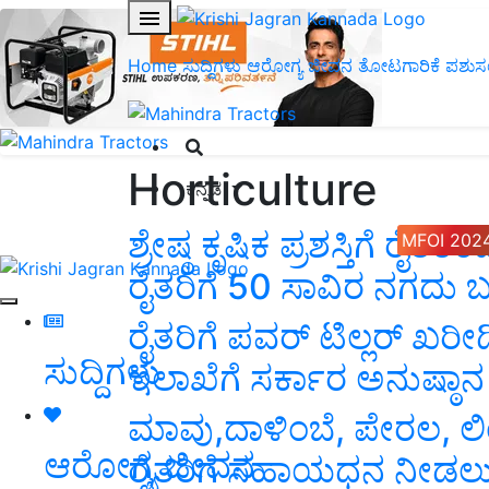
Home
ಸುದ್ದಿಗಳು
ಆರೋಗ್ಯ ಜೀವನ
ತೋಟಗಾರಿಕೆ
ಪಶುಸ
Horticulture
ಕನ್ನಡ
ಶ್ರೇಷ್ಠ ಕೃಷಿಕ ಪ್ರಶಸ್ತಿಗೆ ರೈ
MFOI 202
ರೈತರಿಗೆ 50 ಸಾವಿರ ನಗದು
ರೈತರಿಗೆ ಪವರ್ ಟಿಲ್ಲರ್ ಖರೀ
ಸುದ್ದಿಗಳು
ಇಲಾಖೆಗೆ ಸರ್ಕಾರ ಅನುಷ್ಠಾ
ಮಾವು,ದಾಳಿಂಬೆ, ಪೇರಲ, ಲಿಂಬ
ಆರೋಗ್ಯ ಜೀವನ
ರೈತರಿಗೆ ಸಹಾಯಧನ ನೀಡಲು 