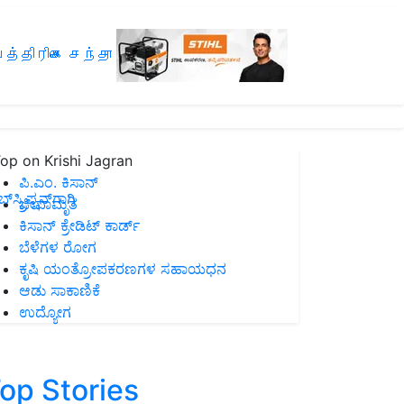
த்திரிகை சந்தா
op on Krishi Jagran
ಪಿ.ಎಂ. ಕಿಸಾನ್
ಸ್ಕ್ರಿಪ್ಷನ್‌ಗಾಗಿ
ಜೀವಾಮೃತ
ಕಿಸಾನ್ ಕ್ರೇಡಿಟ್ ಕಾರ್ಡ್
ಬೆಳೆಗಳ ರೋಗ
ಕೃಷಿ ಯಂತ್ರೋಪಕರಣಗಳ ಸಹಾಯಧನ
ಆಡು ಸಾಕಾಣಿಕೆ
ಉದ್ಯೋಗ
op Stories