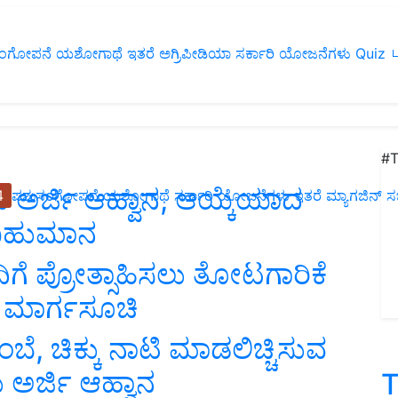
ಂಗೋಪನೆ
ಯಶೋಗಾಥೆ
ಇತರೆ
ಅಗ್ರಿಪೀಡಿಯಾ
ಸರ್ಕಾರಿ ಯೋಜನೆಗಳು
Quiz
ப
#T
ತರಿಂದ ಅರ್ಜಿ ಆಹ್ವಾನ, ಆಯ್ಕೆಯಾದ
4
ಪಶುಸಂಗೋಪನೆ
ಯಶೋಗಾಥೆ
ಸರ್ಕಾರಿ ಯೋಜನೆಗಳು
ಇತರೆ
ಮ್ಯಾಗಜಿನ್‌ ಸಬ್‌
 ಬಹುಮಾನ
ದಿಗೆ ಪ್ರೋತ್ಸಾಹಿಸಲು ತೋಟಗಾರಿಕೆ
ನ ಮಾರ್ಗಸೂಚಿ
ೆ, ಚಿಕ್ಕು ನಾಟಿ ಮಾಡಲಿಚ್ಚಿಸುವ
ಅರ್ಜಿ ಆಹ್ವಾನ
T