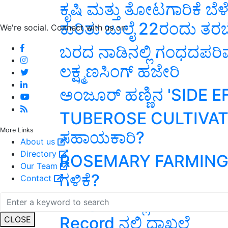
ಕೃಷಿ ಮತ್ತು ತೋಟಗಾರಿಕೆ ಬೆಳೆಗ
ಕುರಿತು ಜುಲೈ 22ರಂದು ತರಬ
We're social. Connect with us on:
ಬರದ ನಾಡಿನಲ್ಲಿ ಗಂಧದಪರಿ
ಲಕ್ಷ್ಮಣಸಿಂಗ್ ಹಜೇರಿ
ಅಂಜೂರ್ ಹಣ್ಣಿನ 'SIDE
TUBEROSE CULTIVATIO
More Links
ಸಹಾಯಕಾರಿ?
About us
Directory
ROSEMARY FARMING! ನ
Our Team
ಗಳಿಕೆ?
Contact
ಗಿಡವೊಂದರಲ್ಲೆ 1269 Tom
Record ನಲ್ಲಿ ದಾಖಲೆ
CLOSE