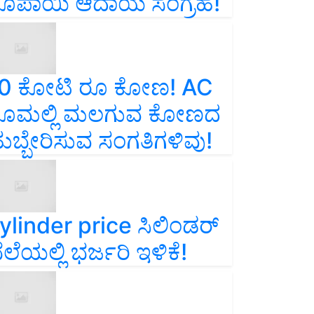
ೂಪಾಯಿ ಆದಾಯ ಸಂಗ್ರಹ!
0 ಕೋಟಿ ರೂ ಕೋಣ! AC
ೂಮಲ್ಲಿ ಮಲಗುವ ಕೋಣದ
ುಬ್ಬೇರಿಸುವ ಸಂಗತಿಗಳಿವು!
ylinder price ಸಿಲಿಂಡರ್‌
ೆಲೆಯಲ್ಲಿ ಭರ್ಜರಿ ಇಳಿಕೆ!