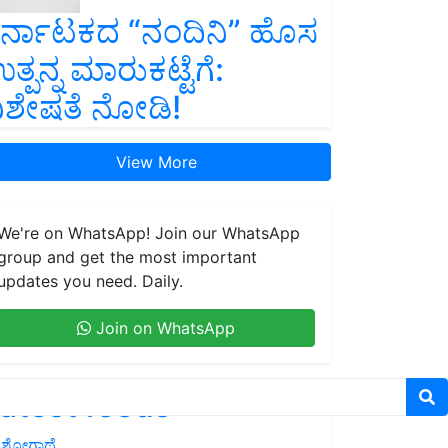
ರ್ನಾಟಕದ “ನಂದಿನಿ” ಹೊಸ
ತ್ಪನ್ನ ಮಾರುಕಟ್ಟೆಗೆ:
ಿಶೇಷತೆ ನೋಡಿ!
View More
We're on WhatsApp! Join our WhatsApp
group and get the most important
updates you need. Daily.
Join on WhatsApp
atest feeds
ಶೋಗಾಥೆ