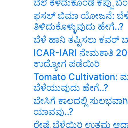
ಬೆಲೆ ಕಳೆದುಕೊಂಡ ಕಪ್ಪು ಬಂ
ಫಸಲ್ ಬಿಮಾ ಯೋಜನೆ: ಬೆಳೆ
ತಿಳಿದುಕೊಳ್ಳುವುದು ಹೇಗೆ..?
ಬೆಳೆ ಹಾನಿ ತಪ್ಪಿಸಲು ಕವರ್ ಬ್
ICAR-IARI ನೇಮಕಾತಿ 202
ಉದ್ಯೋಗ ಪಡೆಯಿರಿ
Tomato Cultivation: 
ಬೆಳೆಯುವುದು ಹೇಗೆ..?
ಬೇಸಿಗೆ ಕಾಲದಲ್ಲಿ ಸುಲಭವ
ಯಾವವು..?
ರೇಷ್ಮೆ ಬೆಳೆಯಿರಿ ಉತ್ತಮ ಆದಾ