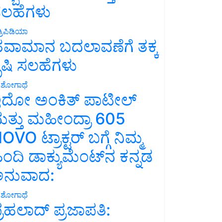
ಲಹೆಗಳು
್ರಿಪಿಡಿಯಾ
ವಾಮಾನ ಬದಲಾವಣೆಗೆ ತಕ್ಕ
ೃಷಿ ಸಲಹೆಗಳು
ಶೋಗಾಥೆ
ದೋ ಅಂಕಿತ್ ಪಾಟೀಲ್
ತ್ತು ಮಹೀಂದ್ರಾ 605
OVO ಟ್ರಾಕ್ಟರ್ ಬಗ್ಗೆ ನಿಮ್ಮ
ಿಂದಿ ಡಾಕ್ಯುಮೆಂಟ್‌ನ ಕನ್ನಡ
ನುವಾದ:
ಶೋಗಾಥೆ
್ರಹಲಾದ್ ಪ್ರಜಾಪತಿ: