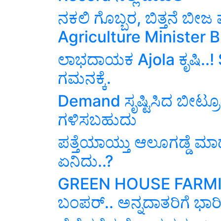
ನಕಲಿ ಗೊಬ್ಬರ, ಬಿತ್ತನೆ ಬೀಜ 
Agriculture Minister B.
ಲಾಭದಾಯಕ Ajola ಕೃಷಿ..!
ಗಮನಕ್ಕೆ.
Demand ಸೃಷ್ಟಿಸಿದ ಬೀಟ್ರೂಟ್ 
ಗಳಿಸಬಹುದು
ಪತ್ತೆಯಾಯ್ತು ಆಲೂಗಡ್ಡೆ ಮ
ಏನಿದು..?
GREEN HOUSE FARMING
ಬಂಪರ್.. ಅನ್ನದಾತರಿಗೆ ಭಾರೀ 