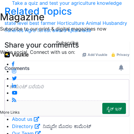
Take a quiz and test your agriculture knowledge
Related Topics
Magazine
state level best farmer
Horticulture
Animal Husbandry
Subscribe to our print & digital magazines now
fisheries
Agro forest
award
kjkannada
Subscribe
Share your comments
We're social. Connect with us on:
More Links
About us
Directory
Our Team