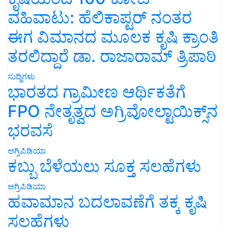
ವಹಿವಾಟು: ಹೆಲಿಕಾಪ್ಟರ್ ನಂತರ
ಈಗ ವಿಮಾನದ ಮೂಲಕ ಕೃಷಿ ಕ್ರಾಂತಿ
ತರಲಿದ್ದಾರೆ ಡಾ. ರಾಜಾರಾಮ್ ತ್ರಿಪಾಠಿ
ಸುದ್ದಿಗಳು
ಭಾರತದ ಗ್ರಾಮೀಣ ಆರ್ಥಿಕತೆಗೆ
FPO ನೇತೃತ್ವದ ಅಗ್ರಿವೋಲ್ಟಾಯಿಕ್ಸ್‌ನ
ಭರವಸೆ
ಅಗ್ರಿಪಿಡಿಯಾ
ಕಬ್ಬು ಬೆಳೆಯಲು ಸೂಕ್ತ ಸಲಹೆಗಳು
ಅಗ್ರಿಪಿಡಿಯಾ
ಹವಾಮಾನ ಬದಲಾವಣೆಗೆ ತಕ್ಕ ಕೃಷಿ
ಸಲಹೆಗಳು