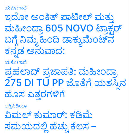
ಯಶೋಗಾಥೆ
ಇದೋ ಅಂಕಿತ್ ಪಾಟೀಲ್ ಮತ್ತು
ಮಹೀಂದ್ರಾ 605 NOVO ಟ್ರಾಕ್ಟರ್
ಬಗ್ಗೆ ನಿಮ್ಮ ಹಿಂದಿ ಡಾಕ್ಯುಮೆಂಟ್‌ನ
ಕನ್ನಡ ಅನುವಾದ:
ಯಶೋಗಾಥೆ
ಪ್ರಹಲಾದ್ ಪ್ರಜಾಪತಿ: ಮಹೀಂದ್ರಾ
275 DI TU PP ಜೊತೆಗೆ ಯಶಸ್ಸಿನ
ಹೊಸ ಎತ್ತರಗಳಿಗೆ
ಅಗ್ರಿಪಿಡಿಯಾ
ವಿಮಲ್ ಕುಮಾರ್: ಕಡಿಮೆ
ಸಮಯದಲ್ಲಿ ಹೆಚ್ಚು ಕೆಲಸ –