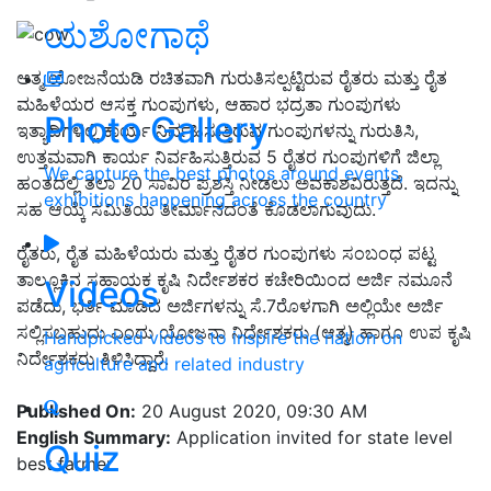
ಯಶೋಗಾಥೆ
ಆತ್ಮ ಯೋಜನೆಯಡಿ ರಚಿತವಾಗಿ ಗುರುತಿಸಲ್ಪಟ್ಟಿರುವ ರೈತರು ಮತ್ತು ರೈತ
ಮಹಿಳೆಯರ ಆಸಕ್ತ ಗುಂಪುಗಳು, ಆಹಾರ ಭದ್ರತಾ ಗುಂಪುಗಳು
Photo Gallery
ಇತ್ಯಾದಿಗಳಲ್ಲಿ ಕಾರ್ಯ ನಿರ್ವಹಿಸುತ್ತಿರುವ ಗುಂಪುಗಳನ್ನು ಗುರುತಿಸಿ,
ಉತ್ತಮವಾಗಿ ಕಾರ್ಯ ನಿರ್ವಹಿಸುತ್ತಿರುವ 5 ರೈತರ ಗುಂಪುಗಳಿಗೆ ಜಿಲ್ಲಾ
We capture the best photos around events,
ಹಂತದಲ್ಲಿ ತಲಾ 20 ಸಾವಿರ ಪ್ರಶಸ್ತಿ ನೀಡಲು ಅವಕಾಶವಿರುತ್ತದೆ. ಇದನ್ನು
exhibitions happening across the country
ಸಹ ಆಯ್ಕೆ ಸಮಿತಿಯ ತೀರ್ಮಾನದಂತೆ ಕೊಡಲಾಗುವುದು.
ರೈತರು, ರೈತ ಮಹಿಳೆಯರು ಮತ್ತು ರೈತರ ಗುಂಪುಗಳು ಸಂಬಂಧ ಪಟ್ಟ
ತಾಲ್ಲೂಕಿನ ಸಹಾಯಕ ಕೃಷಿ ನಿರ್ದೇಶಕರ ಕಚೇರಿಯಿಂದ ಅರ್ಜಿ ನಮೂನೆ
Videos
ಪಡೆದು, ಭರ್ತಿ ಮಾಡಿದ ಅರ್ಜಿಗಳನ್ನು ಸೆ.7ರೊಳಗಾಗಿ ಅಲ್ಲಿಯೇ ಅರ್ಜಿ
ಸಲ್ಲಿಸಬಹುದು ಎಂದು ಯೋಜನಾ ನಿರ್ದೇಶಕರು (ಆತ್ಮ) ಹಾಗೂ ಉಪ ಕೃಷಿ
Handpicked videos to inspire the nation on
ನಿರ್ದೇಶಕರು ತಿಳಿಸಿದ್ದಾರೆ.
agriculture and related industry
Published On:
20 August 2020, 09:30 AM
English Summary:
Application invited for state level
Quiz
best farmer