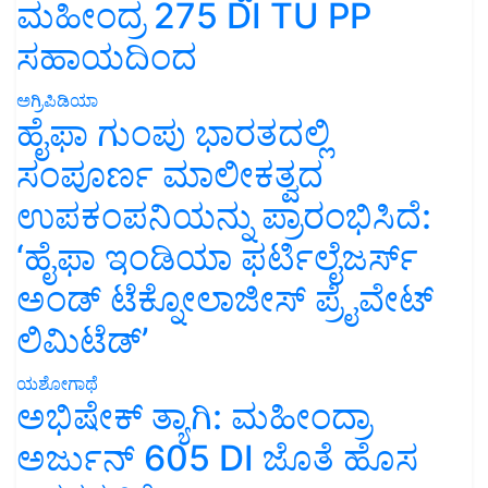
ಮಹೀಂದ್ರ 275 DI TU PP
ಸಹಾಯದಿಂದ
ಅಗ್ರಿಪಿಡಿಯಾ
ಹೈಫಾ ಗುಂಪು ಭಾರತದಲ್ಲಿ
ಸಂಪೂರ್ಣ ಮಾಲೀಕತ್ವದ
ಉಪಕಂಪನಿಯನ್ನು ಪ್ರಾರಂಭಿಸಿದೆ:
‘ಹೈಫಾ ಇಂಡಿಯಾ ಫರ್ಟಿಲೈಜರ್ಸ್
ಅಂಡ್ ಟೆಕ್ನೋಲಾಜೀಸ್ ಪ್ರೈವೇಟ್
ಲಿಮಿಟೆಡ್’
ಯಶೋಗಾಥೆ
ಅಭಿಷೇಕ್ ತ್ಯಾಗಿ: ಮಹೀಂದ್ರಾ
ಅರ್ಜುನ್ 605 DI ಜೊತೆ ಹೊಸ