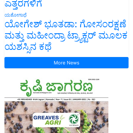
ಎತ್ತರಗಳಿಗೆ
ಯಶೋಗಾಥೆ
ಯೋಗೇಶ್ ಭೂತಡಾ: ಗೋಸಂರಕ್ಷಣೆ
ಮತ್ತು ಮಹೀಂದ್ರಾ ಟ್ರ್ಯಾಕ್ಟರ್ ಮೂಲಕ
ಯಶಸ್ಸಿನ ಕಥೆ
More News