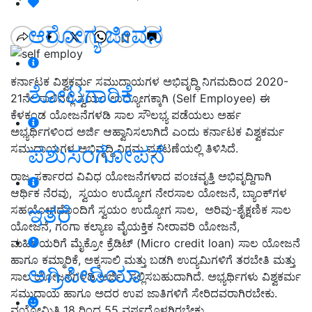
ಆರೋಗ್ಯ ಜೀವನ
ಕರ್ನಾಟಕ ವಿಶ್ವಕರ್ಮ ಸಮುದಾಯಗಳ ಅಭಿವೃದ್ಧಿ ನಿಗಮದಿಂದ 2020-
ತೋಟಗಾರಿಕೆ
21ನೇ ಸಾಲಿನಲ್ಲಿ ಸ್ವಯಂ ಉದ್ಯೋಗಕ್ಕಾಗಿ (Self Employee) ಈ
ಕೆಳಕಂಡ ಯೋಜನೆಗಳಡಿ ಸಾಲ ಸೌಲಭ್ಯ ಪಡೆಯಲು ಅರ್ಹ
ಅಭ್ಯರ್ಥಿಗಳಿಂದ ಅರ್ಜಿ ಆಹ್ವಾನಿಸಲಾಗಿದೆ ಎಂದು ಕರ್ನಾಟಕ ವಿಶ್ವಕರ್ಮ
ಪಶುಸಂಗೋಪನೆ
ಸಮುದಾಯಗಳ ಅಭಿವೃದ್ಧಿ ನಿಗಮ ಪ್ರಕಟಣೆಯಲ್ಲಿ ತಿಳಿಸಿದೆ.
ರಾಜ್ಯ ಸರ್ಕಾರದ ವಿವಿಧ ಯೋಜನೆಗಳಾದ ಪಂಚವೃತ್ತಿ ಅಭಿವೃದ್ದಿಗಾಗಿ
ಆರ್ಥಿಕ ನೆರವು, ಸ್ವಯಂ ಉದ್ಯೋಗ ನೇರಸಾಲ ಯೋಜನೆ, ಬ್ಯಾಂಕ್‍ಗಳ
ಇತರೆ
ಸಹಯೋಗದೊಂದಿಗೆ ಸ್ವಯಂ ಉದ್ಯೋಗ ಸಾಲ, ಅರಿವು-ಶೈಕ್ಷಣಿಕ ಸಾಲ
ಯೋಜನೆ, ಗಂಗಾ ಕಲ್ಯಾಣ ವೈಯಕ್ತಿಕ ನೀರಾವರಿ ಯೋಜನೆ,
ಮಹಿಳೆಯರಿಗೆ ಮೈಕ್ರೋ ಕ್ರೆಡಿಟ್ (Micro credit loan) ಸಾಲ ಯೋಜನೆ
ಹಾಗೂ ಕಮ್ಮಾರಿಕೆ, ಅಕ್ಕಸಾಲಿ ಮತ್ತು ಬಡಗಿ ಉದ್ಯಮಿಗಳಿಗೆ ತರಬೇತಿ ಮತ್ತು
ಅಗ್ರಿಪೀಡಿಯಾ
ಸಾಲ ಯೋಜನೆಗಳಡಿ ಅರ್ಜಿ ಸಲ್ಲಿಸಬಹುದಾಗಿದೆ. ಅಭ್ಯರ್ಥಿಗಳು ವಿಶ್ವಕರ್ಮ
ಸಮುದಾಯ ಹಾಗೂ ಅದರ ಉಪ ಜಾತಿಗಳಿಗೆ ಸೇರಿದವರಾಗಿರಬೇಕು.
ವಯೋಮಿತಿ 18 ರಿಂದ 55 ವರ್ಷದೊಳಗಿರಬೇಕು.