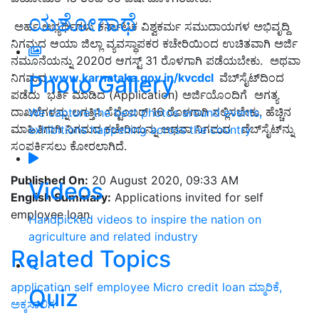
ಯಶೋಗಾಥೆ
ಅರ್ಹ ಅಭ್ಯರ್ಥಿಗಳು ಕರ್ನಾಟಕ ವಿಶ್ವಕರ್ಮ ಸಮುದಾಯಗಳ ಅಭಿವೃದ್ದಿ
ನಿಗಮದ ಆಯಾ ಜಿಲ್ಲಾ ವ್ಯವಸ್ಥಾಪಕರ ಕಚೇರಿಯಿಂದ ಉಚಿತವಾಗಿ ಅರ್ಜಿ
ನಮೂನೆಯನ್ನು 2020ರ ಆಗಸ್ಟ್ 31 ರೊಳಗಾಗಿ ಪಡೆಯಬೇಕು. ಅಥವಾ
Photo Gallery
ನಿಗಮದ
www.karnataka.gov.in/kvcdcl
ವೆಬ್‍ಸೈಟ್‍ದಿಂದ
ಪಡೆದು ಭರ್ತಿ ಮಾಡಿದ (Application) ಅರ್ಜಿಯೊಂದಿಗೆ ಅಗತ್ಯ
ದಾಖಲೆಗಳನ್ನು ಲಗತ್ತಿಸಿ ಸೆಪ್ಟೆಂಬರ್ 16 ರೊಳಗಾಗಿ ಸಲ್ಲಿಸಬೇಕು. ಹೆಚ್ಚಿನ
We capture the best photos around events,
ಮಾಹಿತಿಗಾಗಿ ನಿಗಮದ ಕಚೇರಿಯನ್ನು ಅಥವಾ ನಿಗಮದ ವೆಬ್‍ಸೈಟ್‍ನ್ನು
exhibitions happening across the country
ಸಂಪರ್ಕಿಸಲು ಕೋರಲಾಗಿದೆ.
Published On:
20 August 2020, 09:33 AM
Videos
English Summary:
Applications invited for self
employee loan
Handpicked videos to inspire the nation on
agriculture and related industry
Related Topics
application
self employee
Micro credit loan
ಮ್ಮಾರಿಕೆ,
Quiz
ಅಕ್ಕಸಾಲಿಗ