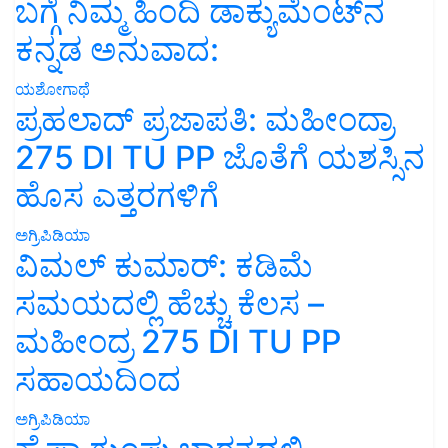
ಬಗ್ಗೆ ನಿಮ್ಮ ಹಿಂದಿ ಡಾಕ್ಯುಮೆಂಟ್‌ನ
ಕನ್ನಡ ಅನುವಾದ:
ಯಶೋಗಾಥೆ
ಪ್ರಹಲಾದ್ ಪ್ರಜಾಪತಿ: ಮಹೀಂದ್ರಾ
275 DI TU PP ಜೊತೆಗೆ ಯಶಸ್ಸಿನ
ಹೊಸ ಎತ್ತರಗಳಿಗೆ
ಅಗ್ರಿಪಿಡಿಯಾ
ವಿಮಲ್ ಕುಮಾರ್: ಕಡಿಮೆ
ಸಮಯದಲ್ಲಿ ಹೆಚ್ಚು ಕೆಲಸ –
ಮಹೀಂದ್ರ 275 DI TU PP
ಸಹಾಯದಿಂದ
ಅಗ್ರಿಪಿಡಿಯಾ