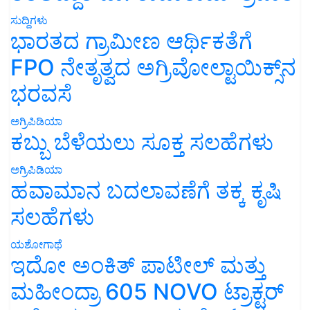
ಸುದ್ದಿಗಳು
ಭಾರತದ ಗ್ರಾಮೀಣ ಆರ್ಥಿಕತೆಗೆ
FPO ನೇತೃತ್ವದ ಅಗ್ರಿವೋಲ್ಟಾಯಿಕ್ಸ್‌ನ
ಭರವಸೆ
ಅಗ್ರಿಪಿಡಿಯಾ
ಕಬ್ಬು ಬೆಳೆಯಲು ಸೂಕ್ತ ಸಲಹೆಗಳು
ಅಗ್ರಿಪಿಡಿಯಾ
ಹವಾಮಾನ ಬದಲಾವಣೆಗೆ ತಕ್ಕ ಕೃಷಿ
ಸಲಹೆಗಳು
ಯಶೋಗಾಥೆ
ಇದೋ ಅಂಕಿತ್ ಪಾಟೀಲ್ ಮತ್ತು
ಮಹೀಂದ್ರಾ 605 NOVO ಟ್ರಾಕ್ಟರ್