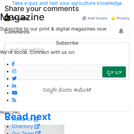
Take a quiz and test your agriculture knowledge
Share your comments
Magazine
Subscribe to our print & digital magazines now
Subscribe
We're social. Connect with us on:
More Links
Read next
About us
Directory
Our Team