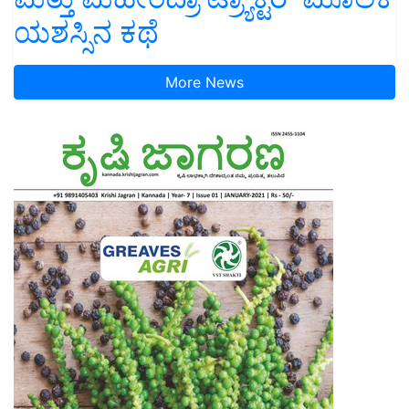
ಯಶಸ್ಸಿನ ಕಥೆ
More News