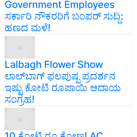
Government Employees
ಸರ್ಕಾರಿ ನೌಕರರಿಗೆ ಬಂಪರ್‌ ಸುದ್ದಿ:
ಹಣದ ಮಳೆ!
Lalbagh Flower Show
ಲಾಲ್‌ಬಾಗ್ ಫಲಪುಷ್ಪ ಪ್ರದರ್ಶನ
ಇಷ್ಟು ಕೋಟಿ ರೂಪಾಯಿ ಆದಾಯ
ಸಂಗ್ರಹ!
10 ಕೋಟಿ ರೂ ಕೋಣ! AC