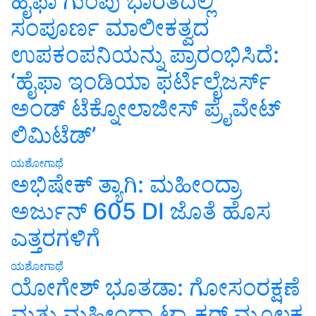
ಹೈಫಾ ಗುಂಪು ಭಾರತದಲ್ಲಿ
ಸಂಪೂರ್ಣ ಮಾಲೀಕತ್ವದ
ಉಪಕಂಪನಿಯನ್ನು ಪ್ರಾರಂಭಿಸಿದೆ:
‘ಹೈಫಾ ಇಂಡಿಯಾ ಫರ್ಟಿಲೈಜರ್ಸ್
ಅಂಡ್ ಟೆಕ್ನೋಲಾಜೀಸ್ ಪ್ರೈವೇಟ್
ಲಿಮಿಟೆಡ್’
ಯಶೋಗಾಥೆ
ಅಭಿಷೇಕ್ ತ್ಯಾಗಿ: ಮಹೀಂದ್ರಾ
ಅರ್ಜುನ್ 605 DI ಜೊತೆ ಹೊಸ
ಎತ್ತರಗಳಿಗೆ
ಯಶೋಗಾಥೆ
ಯೋಗೇಶ್ ಭೂತಡಾ: ಗೋಸಂರಕ್ಷಣೆ
ಮತ್ತು ಮಹೀಂದ್ರಾ ಟ್ರ್ಯಾಕ್ಟರ್ ಮೂಲಕ