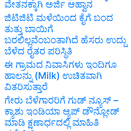
ವೇತನಕ್ಕಾಗಿ ಅರ್ಜಿ ಆಹ್ವಾನ
ಜಿಟಿಜಿಟಿ ಮಳೆಯಿಂದ ಕೈಗೆ ಬಂದ
ತುತ್ತು ಬಾಯಿಗೆ
ಬರಲಿಲ್ಲವೆಂಬಂತಾಗಿದೆ ಹೆಸರು ಉದ್ದು
ಬೆಳೆದ ರೈತರ ಪರಿಸ್ಥಿತಿ
ಈ ಗ್ರಾಮದ ನಿವಾಸಿಗಳು ಇಂದಿಗೂ
ಹಾಲನ್ನು (Milk) ಉಚಿತವಾಗಿ
ವಿತರಿಸುತ್ತಾರೆ
ಗೇರು ಬೆಳೆಗಾರರಿಗೆ ಗುಡ್ ನ್ಯೂಸ್ –
ಕ್ಯಾಶು ಇಂಡಿಯಾ ಆ್ಯಪ್‌ ಡೌನ್ಲೋಡ್
ಮಾಡಿ ಕ್ಷಣಾರ್ಧದಲ್ಲಿ ಮಾಹಿತಿ