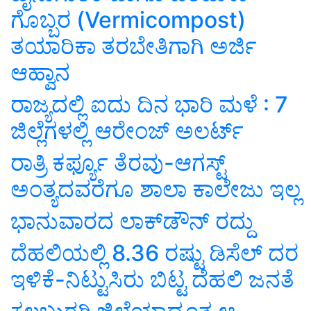
ಗೊಬ್ಬರ (Vermicompost)
ತಯಾರಿಕಾ ತರಬೇತಿಗಾಗಿ ಅರ್ಜಿ
ಆಹ್ವಾನ
ರಾಜ್ಯದಲ್ಲಿ ಐದು ದಿನ ಭಾರಿ ಮಳೆ : 7
ಜಿಲ್ಲೆಗಳಲ್ಲಿ ಆರೇಂಜ್ ಅಲರ್ಟ್
ರಾತ್ರಿ ಕರ್ಫ್ಯೂ ತೆರವು-ಆಗಸ್ಟ್
ಅಂತ್ಯದವರೆಗೂ ಶಾಲಾ ಕಾಲೇಜು ಇಲ್ಲ
ಭಾನುವಾರದ ಲಾಕ್‌ಡೌನ್‌ ರದ್ದು
ದೆಹಲಿಯಲ್ಲಿ 8.36 ರಷ್ಟು ಡಿಸೆಲ್ ದರ
ಇಳಿಕೆ-ನಿಟ್ಟುಸಿರು ಬಿಟ್ಟ ದೆಹಲಿ ಜನತೆ