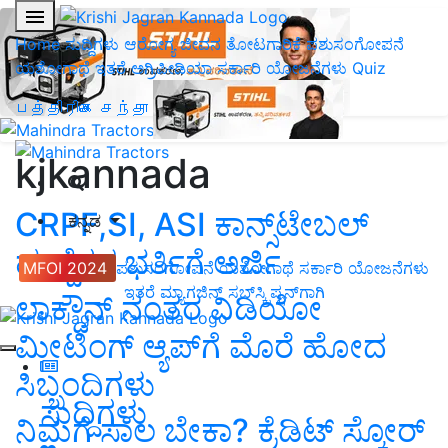
Home
ಸುದ್ದಿಗಳು
ಆರೋಗ್ಯ ಜೀವನ
ತೋಟಗಾರಿಕೆ
ಪಶುಸಂಗೋಪನೆ
ಯಶೋಗಾಥೆ
ಇತರೆ
ಅಗ್ರಿಪೀಡಿಯಾ
ಸರ್ಕಾರಿ ಯೋಜನೆಗಳು
Quiz
பத்திரிகை சந்தா
kjkannada
CRPF,SI, ASI ಕಾನ್ಸ್‌ಟೇಬಲ್‌
ಕನ್ನಡ
ಹುದ್ದೆಗಳ ಭರ್ತಿಗೆ ಅರ್ಜಿ
MFOI 2024
ಪಶುಸಂಗೋಪನೆ
ಯಶೋಗಾಥೆ
ಸರ್ಕಾರಿ ಯೋಜನೆಗಳು
ಇತರೆ
ಮ್ಯಾಗಜಿನ್‌ ಸಬ್‌ಸ್ಕ್ರಿಪ್ಷನ್‌ಗಾಗಿ
ಲಾಕ್ಡೌನ್ ನಂತರ ವಿಡಿಯೋ
ಮೀಟಿಂಗ್ ಆ್ಯಪ್‌ಗೆ ಮೊರೆ ಹೋದ
ಸಿಬ್ಬಂದಿಗಳು
ಸುದ್ದಿಗಳು
ನಿಮಗೆ ಸಾಲ ಬೇಕಾ? ಕ್ರೆಡಿಟ್ ಸ್ಕೋರ್