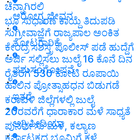
ಚೆನ್ನಾಗಿರಲಿ
ಆರೋಗ್ಯ ಜೀವನ
ಭೂ ಸುಧಾರಣೆ ಕಾಯ್ದೆ ತಿದುಪಡಿ
ಸುಗ್ರೀವಾಜ್ಞೆಗೆ ರಾಜ್ಯಪಾಲ ಅಂಕಿತ
ತೋಟಗಾರಿಕೆ
ಕೇಂದ್ರ ಸಶಸ್ತ್ರ ಪೊಲೀಸ್‌ ಪಡೆ ಹುದ್ದೆಗೆ
ಅರ್ಜಿ ಸಲ್ಲಿಸಲು ಜುಲೈ 16 ಕೊನೆ ದಿನ
ಪಶುಸಂಗೋಪನೆ
ರೈತರಿಗೆ 530 ಕೋಟಿ ರೂಪಾಯಿ
ಹಾಲಿನ ಪ್ರೋತ್ಸಾಹಧನ ಬಿಡುಗಡೆ
ಇತರೆ
ಕರಾವಳಿ ಜಿಲ್ಲೆಗಳಲ್ಲಿ ಜುಲೈ
20ರವರೆಗೆ ಧಾರಾಕಾರ ಮಳೆ ಸಾಧ್ಯತೆ
ಅಗ್ರಿಪೀಡಿಯಾ
ಪುನರ್ವಸು ಮಳೆ, ಕಲ್ಯಾಣ
ಕರ್ನಾಟಕದ ಭೂಮಿಗೆ ಕಳೆ