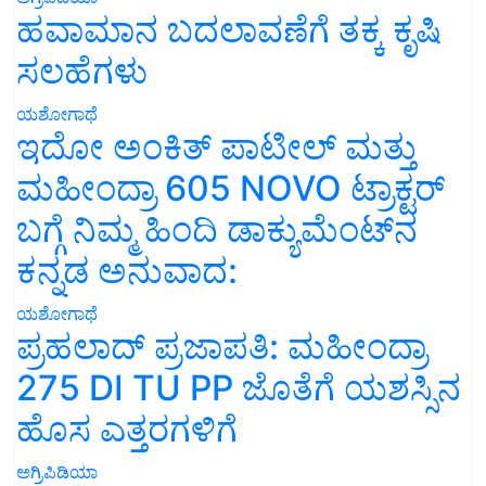
ಹವಾಮಾನ ಬದಲಾವಣೆಗೆ ತಕ್ಕ ಕೃಷಿ
ಸಲಹೆಗಳು
ಯಶೋಗಾಥೆ
ಇದೋ ಅಂಕಿತ್ ಪಾಟೀಲ್ ಮತ್ತು
ಮಹೀಂದ್ರಾ 605 NOVO ಟ್ರಾಕ್ಟರ್
ಬಗ್ಗೆ ನಿಮ್ಮ ಹಿಂದಿ ಡಾಕ್ಯುಮೆಂಟ್‌ನ
ಕನ್ನಡ ಅನುವಾದ:
ಯಶೋಗಾಥೆ
ಪ್ರಹಲಾದ್ ಪ್ರಜಾಪತಿ: ಮಹೀಂದ್ರಾ
275 DI TU PP ಜೊತೆಗೆ ಯಶಸ್ಸಿನ
ಹೊಸ ಎತ್ತರಗಳಿಗೆ
ಅಗ್ರಿಪಿಡಿಯಾ