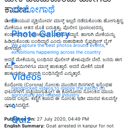
ಕಾರಣ:
ಯಶೋಗಾಥೆ
ಮೇಕೆ ಕಾಯುವ ವ್ಯಕ್ತಿಯೋರ್ವ ಮಾಸ್ಕ್ ಇಲ್ಲದೆ ನಡೆದುಕೊಂಡು ಹೋಗುತ್ತಿದ್ದ.
ಮೇಕೆಯೂ ಆತನ ಜೊತೆ ಬರುತ್ತಿತ್ತು. ಪೊಲೀಸ (police)ರನ್ನು
Photo Gallery
ಕಂಡಕೂಡಲೇ ಆತ ಅಲ್ಲಿಂದ ಓಡಿಹೋಗಿದ್ದಾನೆ. ಹಾಗಾಗಿ ಮೇಕೆಯನ್ನು
ಹಿಡಿದುಕೊಂಡು ಬಂದಿದ್ದಾರೆ ಎಂದು ಠಾಣಾಧಿಕಾರಿ ಸೈಫುದ್ದೀನ್ ಬೈಗ್
We capture the best photos around events,
ಹೇಳಿದ್ದಾರೆ.
exhibitions happening across the country
ಆದರೆ ಮೇಕೆಯನ್ನು ಬಂಧಿಸಿದ ಪೊಲೀಸ್ ಹೇಳುವುದೇ ಬೇರೆ. ಜನರು ಈಗ
ತಮ್ಮ ನಾಯಿಗಳಿಗೂ ಮಾಸ್ಕ್ ಹಾಕುತ್ತಾರೆ. ಆದರೆ ಮೇಕೆಗೆ ಯಾಕೆ
ಹಾಕುವುದಿಲ್ಲ. ಹಾಗಾಗಿ ಬಂಧಿಸಿದ್ದೇನೆ ಎನ್ನುತ್ತಾರೆ.
Videos
ಕೊರೋನಾ (Corona) ಸೋಂಕು ಮುಂದಿನ ದಿನಗಳಲ್ಲಿ ಇನ್ನೆಂಥಹ
Handpicked videos to inspire the nation on
ಘಟನೆಗಳಿಗೆ ಸಾಕ್ಷಿಯಾಗುತ್ತೋ? ಈ ಕೋರೋನಾ ಸೋಂಕಿನ ಮಾಯ
agriculture and related industry
ಯಾರು ಬಲ್ಲರು. ಕಣ್ಣಿಗೆ ಕಾಣದ ಈ ಸೋಂಕು ಇಡೀ ಮಾನವ ಕುಲವನ್ನೇ
ನಡುಗಿಸಿಬಿಟ್ಟಿದೆ.
Quiz
Published On:
27 July 2020, 04:49 PM
English Summary:
Goat arrested in kanpur for not