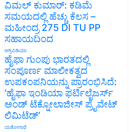
ವಿಮಲ್ ಕುಮಾರ್: ಕಡಿಮೆ
ಸಮಯದಲ್ಲಿ ಹೆಚ್ಚು ಕೆಲಸ –
ಮಹೀಂದ್ರ 275 DI TU PP
ಸಹಾಯದಿಂದ
ಅಗ್ರಿಪಿಡಿಯಾ
ಹೈಫಾ ಗುಂಪು ಭಾರತದಲ್ಲಿ
ಸಂಪೂರ್ಣ ಮಾಲೀಕತ್ವದ
ಉಪಕಂಪನಿಯನ್ನು ಪ್ರಾರಂಭಿಸಿದೆ:
‘ಹೈಫಾ ಇಂಡಿಯಾ ಫರ್ಟಿಲೈಜರ್ಸ್
ಅಂಡ್ ಟೆಕ್ನೋಲಾಜೀಸ್ ಪ್ರೈವೇಟ್
ಲಿಮಿಟೆಡ್’
ಯಶೋಗಾಥೆ