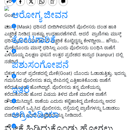
ಆರೋಗ್ಯ ಜೀವನ
Goat
ಮಾಸ್ಕ್ (Mask) ಧರಿಸದೆ ಬೀದಿಗಿಳಿದವರಿಗೆ ಪೊಲೀಸರು ದಂಡ ಹಾಕಿ
ಎಚ್ಚರಿಕೆ ನೀಡಿದ ಸಾಕಷ್ಟು ಉದಹಾರಣೆಗಳಿವೆ. ಆದರೆ ಪ್ರಾಣಿಗಳು ಮಾಸ್ಕ್
ತೋಟಗಾರಿಕೆ
ಧರಿಸಿಲ್ಲವೆಂದು ಮಾಲಿಕನಿಗೆ ಎಚ್ಚರಿಕೆ ಕೊಟ್ಟಿದ್ದನ್ನು ಕೇಳಿದ್ದೀರಾ... ಹೌದು..
ಮೇಕೆಯೊಂದು ಮಾಸ್ಕ್ ಧರಿಸಿಲ್ಲ ಎಂದು ಪೊಲೀಸರು ಬಂಧಿಸಿ ಠಾಣೆಗೆ
ಎಳೆದೊಯ್ದ ವಿಲಕ್ಷಣ ಘಟನೆ ಉತ್ತರ ಪ್ರದೇಶದ ಕಾನ್ಪುರ (kanpur) ದಲ್ಲಿ
ನಡೆದಿದೆ.
ಪಶುಸಂಗೋಪನೆ
ಬೆಕನ್ ಗಂಜ್ ಪ್ರದೇಶದಲ್ಲಿ ಮೇಕೆ(Goat) ಯೊಂದು ಓಡಾಡುತ್ತಿತ್ತು. ಇದನ್ನು
ಗಮನಿಸಿದ ಪೊಲೀಸರು ತಮ್ಮ ಜೀಪಿನಲ್ಲಿ ಎತ್ತಿಹಾಕಿಕೊಂಡು ಠಾಣೆಗೆ
ಇತರೆ
ಕರೆದುಕೊಂಡು ಹೋಗಿದ್ದಾರೆ. ಪೊಲೀಸರು ತನ್ನ ಮೇಕೆಯನ್ನು
ಕರೆದುಕೊಂಡು ಹೋದ ವಿಷಯ ತಿಳಿದ ಮೇಕೆ ಮಾಲೀಕ ಠಾಣೆಗೆ
ದೌಡಾಯಿಸಿದ್ದಾನೆ. ಠಾಣೆಯ ಎದುರು ಕಟ್ಟಿಹಾಕಿದ್ದ ಮೇಕೆಯನ್ನು ಅದರ
ಮಾಲೀಕನಿಗೆ ಒಪ್ಪಿಸಿದ ಪೊಲೀಸರು, ರಸ್ತೆಯಲ್ಲಿ ಪ್ರಾಣಿಗಳನ್ನು ಓಡಾಡಲು
ಅಗ್ರಿಪೀಡಿಯಾ
ಬಿಡಬಾರದು ಎಂದು ಎಚ್ಚರಿಕೆಯನ್ನೂ ನೀಡಿದಾರೆ.
ಮೇಕೆ ಹಿಡಿದುಕೊಂಡು ಹೋಗಲು