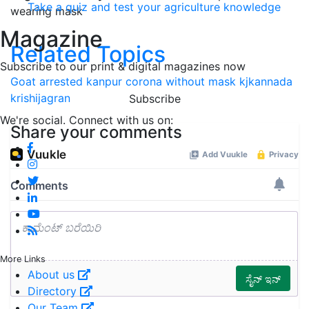
Take a quiz and test your agriculture knowledge
wearing mask
Magazine
Related Topics
Subscribe to our print & digital magazines now
Goat arrested
kanpur
corona
without mask
kjkannada
krishijagran
Subscribe
We're social. Connect with us on:
Share your comments
More Links
About us
Directory
Our Team