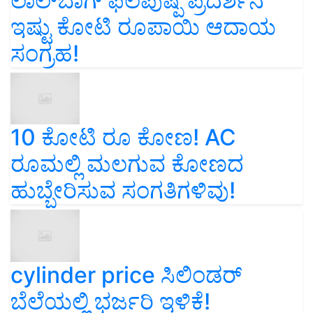
ಲಾಲ್‌ಬಾಗ್ ಫಲಪುಷ್ಪ ಪ್ರದರ್ಶನ
ಇಷ್ಟು ಕೋಟಿ ರೂಪಾಯಿ ಆದಾಯ
ಸಂಗ್ರಹ!
10 ಕೋಟಿ ರೂ ಕೋಣ! AC
ರೂಮಲ್ಲಿ ಮಲಗುವ ಕೋಣದ
ಹುಬ್ಬೇರಿಸುವ ಸಂಗತಿಗಳಿವು!
cylinder price ಸಿಲಿಂಡರ್‌
ಬೆಲೆಯಲ್ಲಿ ಭರ್ಜರಿ ಇಳಿಕೆ!