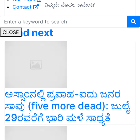
Contact
Read next
CLOSE
ಅಸ್ಸಾಂನಲ್ಲಿ ಪ್ರವಾಹ-ಐದು ಜನರ
ಸಾವು (five more dead): ಜುಲೈ
29ರವರೆಗೆ ಭಾರಿ ಮಳೆ ಸಾಧ್ಯತೆ