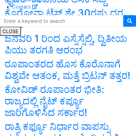
Contact
ಕೊರೋನಾ ಟೆಸ್ಟ್ ಶೇ.30ರಷ್ಟು ದರ
ಇಳಿಕೆ
CLOSE
ಜನವರಿ 1 ರಿಂದ ಎಸ್ಸೆಸ್ಸೆಲ್ಸಿ, ದ್ವಿತೀಯ
ಪಿಯು ತರಗತಿ ಆರಂಭ
ರೂಪಾಂತರದ ಹೊಸ ಕೊರೊನಾಗೆ
ವಿಶ್ವವೇ ಆತಂಕ, ಮತ್ತೆ ಬ್ರಿಟನ್‌ ತತ್ತರ!
ಕೋವಿಡ್ ರೂಪಾಂತರ ಭೀತಿ:
ರಾಜ್ಯದಲ್ಲಿ ನೈಟ್ ಕರ್ಪ್ಯೂ
ಜಾರಿಗೊಳಿಸಿದ ಸರ್ಕಾರ!
ರಾತ್ರಿ ಕರ್ಫ್ಯೂ ನಿರ್ಧಾರ ವಾಪಸ್ಸು