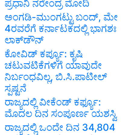
ಪ್ರಧಾನಿ ನರೇಂದ್ರ ಮೋದಿ
ಅಂಗಡಿ-ಮುಂಗಟ್ಟು ಬಂದ್, ಮೇ
4ರವರೆಗೆ ಕರ್ನಾಟಕದಲ್ಲಿ ಭಾಗಶಃ
ಲಾಕ್‌ಡೌನ್‌
ಕೋವಿಡ್‌ ಕರ್ಪ್ಯೂ: ಕೃಷಿ
ಚಟುವಟಿಕೆಗಳಿಗೆ ಯಾವುದೇ
ನಿರ್ಬಂಧವಿಲ್ಲ, ಬಿ.ಸಿ.ಪಾಟೀಲ್
ಸ್ಪಷ್ಟನೆ
ರಾಜ್ಯದಲ್ಲಿ ವೀಕೆಂಡ್ ಕರ್ಫ್ಯೂ:
ಮೊದಲ ದಿನ ಸಂಪೂರ್ಣ ಯಶಸ್ವಿ
ರಾಜ್ಯದಲ್ಲಿ ಒಂದೇ ದಿನ 34,804