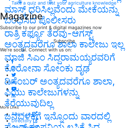
Take a quiz and test your agriculture knowledge
ಮಾಸ್ಕ್ ಧರಿಸಿಲ್ಲವೆಂದು ಮೇಕೆಯನ್ನು
Magazine
ಬಂಧಿಸಿದ ಪೊಲೀಸರು
Subscribe to our print & digital magazines now
ರಾತ್ರಿ ಕರ್ಫ್ಯೂ ತೆರವು-ಆಗಸ್ಟ್
Subscribe
ಅಂತ್ಯದವರೆಗೂ ಶಾಲಾ ಕಾಲೇಜು ಇಲ್ಲ
We're social. Connect with us on:
ಮಾಜಿ ಸಿಎಂ ಸಿದ್ದರಾಮಯ್ಯರವರಿಗೆ
ಕೊರೋನಾ ಸೋಂಕು ದೃಢ
ಡಿಸೆಂಬರ್ ಅಂತ್ಯದವರೆಗೂ ಶಾಲಾ,
ಪಿಯು ಕಾಲೇಜುಗಳನ್ನು
ತೆರೆಯುವುದಿಲ್ಲ
More Links
ಜನಬಳಕೆಗೆ ಇನ್ನೊಂದು ವಾರದಲ್ಲಿ
About us
Directory
ಫೈಜರ್ ಕಂಪನಿಯ ಲಸಿಕೆ ಸಿದ್ದ
Our Team