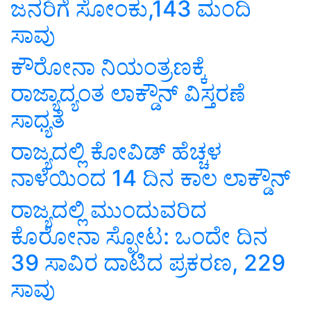
ಜನರಿಗೆ ಸೋಂಕು,143 ಮಂದಿ
ಸಾವು
ಕೌರೋನಾ ನಿಯಂತ್ರಣಕ್ಕೆ
ರಾಜ್ಯಾದ್ಯಂತ ಲಾಕ್ಡೌನ್ ವಿಸ್ತರಣೆ
ಸಾಧ್ಯತೆ
ರಾಜ್ಯದಲ್ಲಿ ಕೋವಿಡ್ ಹೆಚ್ಚಳ
ನಾಳೆಯಿಂದ 14 ದಿನ ಕಾಲ ಲಾಕ್ಡೌನ್
ರಾಜ್ಯದಲ್ಲಿ ಮುಂದುವರಿದ
ಕೊರೋನಾ ಸ್ಫೋಟ: ಒಂದೇ ದಿನ
39 ಸಾವಿರ ದಾಟಿದ ಪ್ರಕರಣ, 229
ಸಾವು