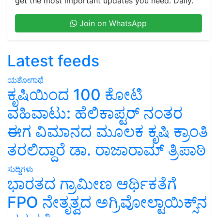
get the most important updates you need. Daily.
Join on WhatsApp
Latest feeds
ಯಶೋಗಾಥೆ
ಕೃಷಿಯಿಂದ 100 ಕೋಟಿ
ವಹಿವಾಟು: ಹೆಲಿಕಾಪ್ಟರ್ ನಂತರ
ಈಗ ವಿಮಾನದ ಮೂಲಕ ಕೃಷಿ ಕ್ರಾಂತಿ
ತರಲಿದ್ದಾರೆ ಡಾ. ರಾಜಾರಾಮ್ ತ್ರಿಪಾಠಿ
ಸುದ್ದಿಗಳು
ಭಾರತದ ಗ್ರಾಮೀಣ ಆರ್ಥಿಕತೆಗೆ
FPO ನೇತೃತ್ವದ ಅಗ್ರಿವೋಲ್ಟಾಯಿಕ್ಸ್‌ನ