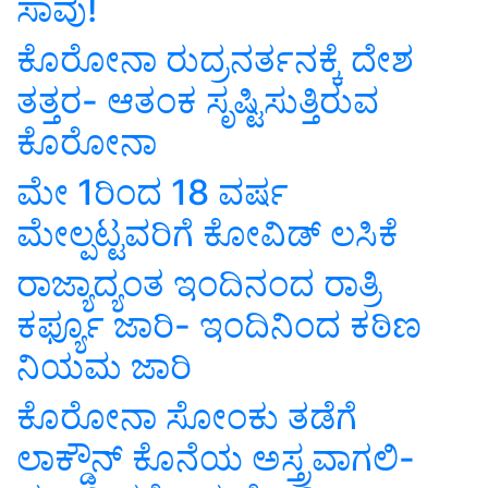
ಸಾವು!
ಕೊರೋನಾ ರುದ್ರನರ್ತನಕ್ಕೆ ದೇಶ
ತತ್ತರ- ಆತಂಕ ಸೃಷ್ಟಿಸುತ್ತಿರುವ
ಕೊರೋನಾ
ಮೇ 1ರಿಂದ 18 ವರ್ಷ
ಮೇಲ್ಪಟ್ಟವರಿಗೆ ಕೋವಿಡ್ ಲಸಿಕೆ
ರಾಜ್ಯಾದ್ಯಂತ ಇಂದಿನಂದ ರಾತ್ರಿ
ಕರ್ಫ್ಯೂ ಜಾರಿ- ಇಂದಿನಿಂದ ಕಠಿಣ
ನಿಯಮ ಜಾರಿ
ಕೊರೋನಾ ಸೋಂಕು ತಡೆಗೆ
ಲಾಕ್ಡೌನ್ ಕೊನೆಯ ಅಸ್ತ್ರವಾಗಲಿ-