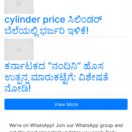
cylinder price ಸಿಲಿಂಡರ್‌
ಬೆಲೆಯಲ್ಲಿ ಭರ್ಜರಿ ಇಳಿಕೆ!
ಕರ್ನಾಟಕದ “ನಂದಿನಿ” ಹೊಸ
ಉತ್ಪನ್ನ ಮಾರುಕಟ್ಟೆಗೆ: ವಿಶೇಷತೆ
ನೋಡಿ!
View More
We're on WhatsApp! Join our WhatsApp group and