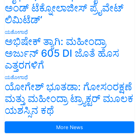
ಅಂಡ್ ಟೆಕ್ನೋಲಾಜೀಸ್ ಪ್ರೈವೇಟ್
ಲಿಮಿಟೆಡ್’
ಯಶೋಗಾಥೆ
ಅಭಿಷೇಕ್ ತ್ಯಾಗಿ: ಮಹೀಂದ್ರಾ
ಅರ್ಜುನ್ 605 DI ಜೊತೆ ಹೊಸ
ಎತ್ತರಗಳಿಗೆ
ಯಶೋಗಾಥೆ
ಯೋಗೇಶ್ ಭೂತಡಾ: ಗೋಸಂರಕ್ಷಣೆ
ಮತ್ತು ಮಹೀಂದ್ರಾ ಟ್ರ್ಯಾಕ್ಟರ್ ಮೂಲಕ
ಯಶಸ್ಸಿನ ಕಥೆ
More News