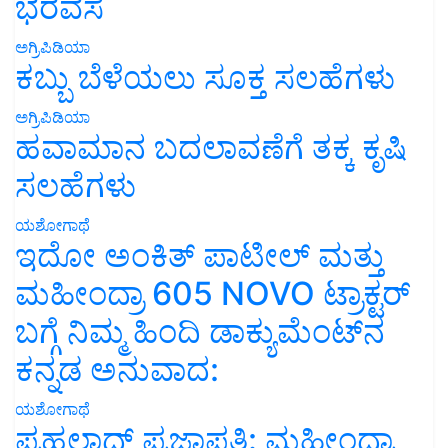
ಭರವಸೆ
ಅಗ್ರಿಪಿಡಿಯಾ
ಕಬ್ಬು ಬೆಳೆಯಲು ಸೂಕ್ತ ಸಲಹೆಗಳು
ಅಗ್ರಿಪಿಡಿಯಾ
ಹವಾಮಾನ ಬದಲಾವಣೆಗೆ ತಕ್ಕ ಕೃಷಿ
ಸಲಹೆಗಳು
ಯಶೋಗಾಥೆ
ಇದೋ ಅಂಕಿತ್ ಪಾಟೀಲ್ ಮತ್ತು
ಮಹೀಂದ್ರಾ 605 NOVO ಟ್ರಾಕ್ಟರ್
ಬಗ್ಗೆ ನಿಮ್ಮ ಹಿಂದಿ ಡಾಕ್ಯುಮೆಂಟ್‌ನ
ಕನ್ನಡ ಅನುವಾದ:
ಯಶೋಗಾಥೆ
ಪ್ರಹಲಾದ್ ಪ್ರಜಾಪತಿ: ಮಹೀಂದ್ರಾ