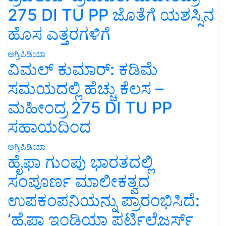
275 DI TU PP ಜೊತೆಗೆ ಯಶಸ್ಸಿನ
ಹೊಸ ಎತ್ತರಗಳಿಗೆ
ಅಗ್ರಿಪಿಡಿಯಾ
ವಿಮಲ್ ಕುಮಾರ್: ಕಡಿಮೆ
ಸಮಯದಲ್ಲಿ ಹೆಚ್ಚು ಕೆಲಸ –
ಮಹೀಂದ್ರ 275 DI TU PP
ಸಹಾಯದಿಂದ
ಅಗ್ರಿಪಿಡಿಯಾ
ಹೈಫಾ ಗುಂಪು ಭಾರತದಲ್ಲಿ
ಸಂಪೂರ್ಣ ಮಾಲೀಕತ್ವದ
ಉಪಕಂಪನಿಯನ್ನು ಪ್ರಾರಂಭಿಸಿದೆ:
‘ಹೈಫಾ ಇಂಡಿಯಾ ಫರ್ಟಿಲೈಜರ್ಸ್