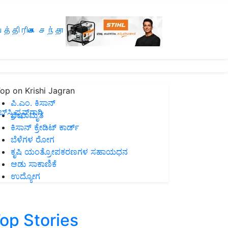
த்திரிகை சந்தா
op on Krishi Jagran
ಪಿ.ಎಂ. ಕಿಸಾನ್
ಸ್ಕ್ರಿಪ್ಷನ್‌ಗಾಗಿ
ಜೀವಾಮೃತ
ಕಿಸಾನ್ ಕ್ರೇಡಿಟ್ ಕಾರ್ಡ್
ಬೆಳೆಗಳ ರೋಗ
ಕೃಷಿ ಯಂತ್ರೋಪಕರಣಗಳ ಸಹಾಯಧನ
ಆಡು ಸಾಕಾಣಿಕೆ
ಉದ್ಯೋಗ
op Stories