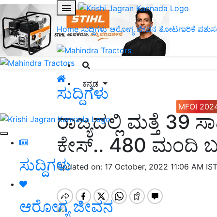
Home
ಸುದ್ದಿಗಳು
ಆರೋಗ್ಯ ಜೀವನ
ತೋಟಗಾರಿಕೆ
ಪಶುಸ
ಕನ್ನಡ
ಸುದ್ದಿಗಳು
MFOI 202
ರಾಜ್ಯದಲ್ಲಿ ಮತ್ತೆ 3
ಕೇಸ್.. 480 ಮಂದಿ ಬ
ಸುದ್ದಿಗಳು
Updated on: 17 October, 2022 11:06 AM IS
ಆರೋಗ್ಯ ಜೀವನ