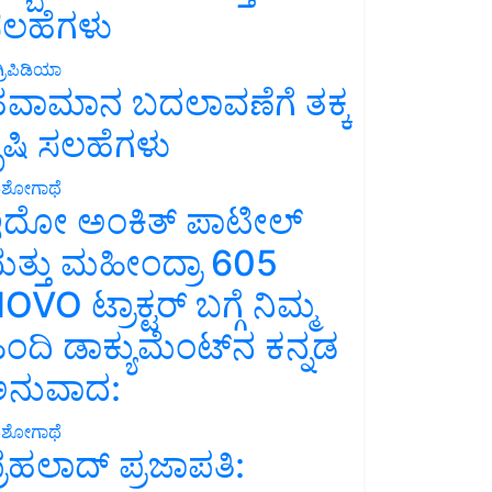
ಲಹೆಗಳು
್ರಿಪಿಡಿಯಾ
ವಾಮಾನ ಬದಲಾವಣೆಗೆ ತಕ್ಕ
ೃಷಿ ಸಲಹೆಗಳು
ಶೋಗಾಥೆ
ದೋ ಅಂಕಿತ್ ಪಾಟೀಲ್
ತ್ತು ಮಹೀಂದ್ರಾ 605
OVO ಟ್ರಾಕ್ಟರ್ ಬಗ್ಗೆ ನಿಮ್ಮ
ಿಂದಿ ಡಾಕ್ಯುಮೆಂಟ್‌ನ ಕನ್ನಡ
ನುವಾದ:
ಶೋಗಾಥೆ
್ರಹಲಾದ್ ಪ್ರಜಾಪತಿ: