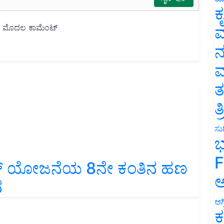
ಕ
ವ
ನ
ಮ
ತ
ತ
ಸುದ
ಭ
F
ಾನ್ ಯೋಜನೆಯ 8ನೇ ಕಂತಿನ ಹಣ
ಅ
ೆ
ಅಗ
ಕ