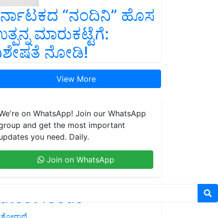
ರ್ನಾಟಕದ “ನಂದಿನಿ” ಹೊಸ
ತ್ಪನ್ನ ಮಾರುಕಟ್ಟೆಗೆ:
ಿಶೇಷತೆ ನೋಡಿ!
View More
We're on WhatsApp! Join our WhatsApp
group and get the most important
updates you need. Daily.
Join on WhatsApp
atest feeds
ಶೋಗಾಥೆ