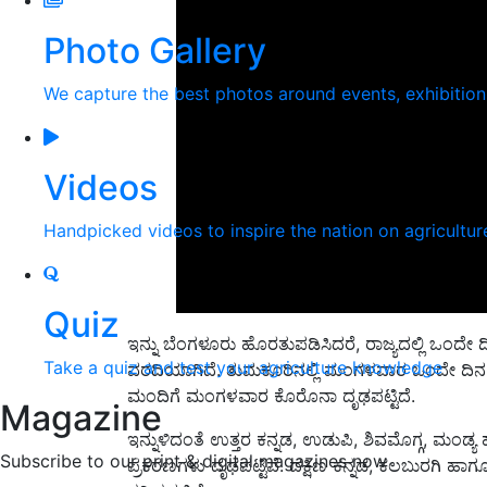
Photo Gallery
We capture the best photos around events, exhibitio
Videos
Handpicked videos to inspire the nation on agricultur
Quiz
ಇನ್ನು ಬೆಂಗಳೂರು ಹೊರತುಪಡಿಸಿದರೆ, ರಾಜ್ಯದಲ್ಲಿ ಒಂದೇ ದ
Take a quiz and test your agriculture knowledge
ವರದಿಯಾಗಿದೆ. ತುಮಕೂರಿನಲ್ಲಿ ಮಂಗಳವಾರ ಒಂದೇ ದಿನ 
ಮಂದಿಗೆ ಮಂಗಳವಾರ ಕೊರೊನಾ ದೃಢಪಟ್ಟಿದೆ.
Magazine
ಇನ್ನುಳಿದಂತೆ ಉತ್ತರ ಕನ್ನಡ, ಉಡುಪಿ, ಶಿವಮೊಗ್ಗ, ಮಂಡ್ಯ ಹ
Subscribe to our print & digital magazines now
ಪ್ರಕರಣಗಳು ದೃಢಪಟ್ಟಿವೆ. ದಕ್ಷಿಣ ಕನ್ನಡ, ಕಲಬುರಗಿ ಹ