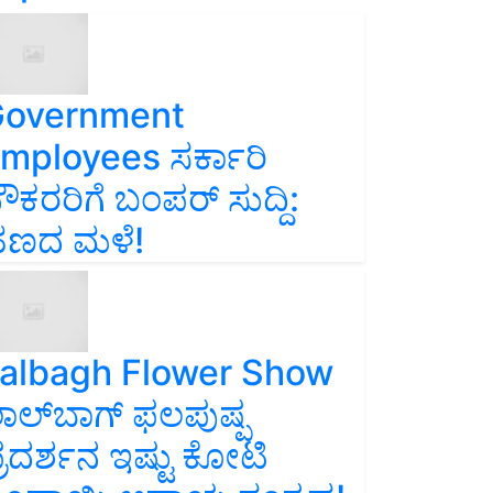
overnment
mployees ಸರ್ಕಾರಿ
ೌಕರರಿಗೆ ಬಂಪರ್‌ ಸುದ್ದಿ:
ಣದ ಮಳೆ!
albagh Flower Show
ಾಲ್‌ಬಾಗ್ ಫಲಪುಷ್ಪ
್ರದರ್ಶನ ಇಷ್ಟು ಕೋಟಿ