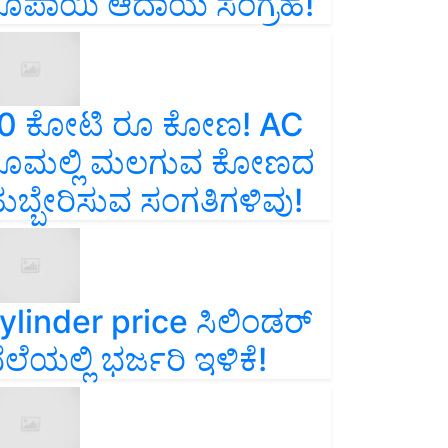
ೂಪಾಯಿ ಆದಾಯ ಸಂಗ್ರಹ!
0 ಕೋಟಿ ರೂ ಕೋಣ! AC
ೂಮಲ್ಲಿ ಮಲಗುವ ಕೋಣದ
ುಬ್ಬೇರಿಸುವ ಸಂಗತಿಗಳಿವು!
ylinder price ಸಿಲಿಂಡರ್‌
ೆಲೆಯಲ್ಲಿ ಭರ್ಜರಿ ಇಳಿಕೆ!