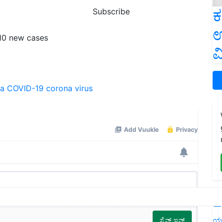
ಕ
Subscribe
ಉ
10 new cases
ವ
na
COVID-19
corona virus
L
ಯ