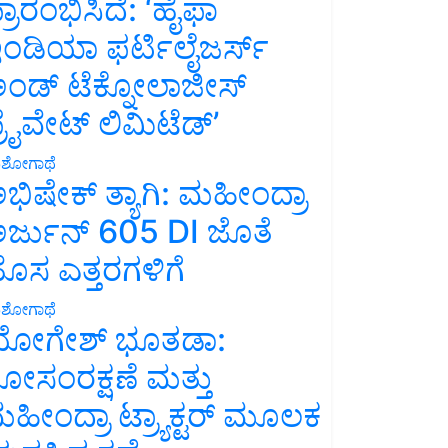
್ರಾರಂಭಿಸಿದೆ: ‘ಹೈಫಾ
ಂಡಿಯಾ ಫರ್ಟಿಲೈಜರ್ಸ್
ಂಡ್ ಟೆಕ್ನೋಲಾಜೀಸ್
್ರೈವೇಟ್ ಲಿಮಿಟೆಡ್’
ಶೋಗಾಥೆ
ಭಿಷೇಕ್ ತ್ಯಾಗಿ: ಮಹೀಂದ್ರಾ
ರ್ಜುನ್ 605 DI ಜೊತೆ
ೊಸ ಎತ್ತರಗಳಿಗೆ
ಶೋಗಾಥೆ
ೋಗೇಶ್ ಭೂತಡಾ:
ೋಸಂರಕ್ಷಣೆ ಮತ್ತು
ಹೀಂದ್ರಾ ಟ್ರ್ಯಾಕ್ಟರ್ ಮೂಲಕ