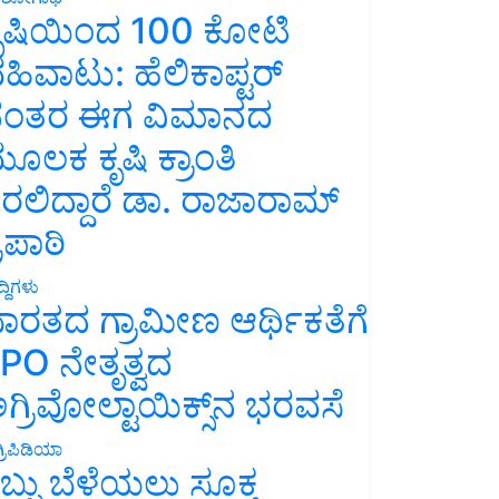
ೃಷಿಯಿಂದ 100 ಕೋಟಿ
ಹಿವಾಟು: ಹೆಲಿಕಾಪ್ಟರ್
ಂತರ ಈಗ ವಿಮಾನದ
ೂಲಕ ಕೃಷಿ ಕ್ರಾಂತಿ
ರಲಿದ್ದಾರೆ ಡಾ. ರಾಜಾರಾಮ್
್ರಿಪಾಠಿ
್ದಿಗಳು
ಾರತದ ಗ್ರಾಮೀಣ ಆರ್ಥಿಕತೆಗೆ
PO ನೇತೃತ್ವದ
ಗ್ರಿವೋಲ್ಟಾಯಿಕ್ಸ್‌ನ ಭರವಸೆ
್ರಿಪಿಡಿಯಾ
ಬ್ಬು ಬೆಳೆಯಲು ಸೂಕ್ತ