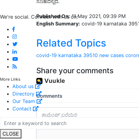
ಸನಿಹದಲ್ಲಿದೆ.
Published On:
11 May 2021, 09:39 PM
We're social. Connect with us on:
English Summary:
covid-19 karnataka 395
Related Topics
covid-19 karnataka 39510 new cases
coro
Share your comments
More Links
About us
Directory
Our Team
Contact
CLOSE