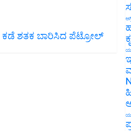
ಸ
ಅಗ
ಹ
 ಕಡೆ ಶತಕ ಬಾರಿಸಿದ ಪೆಟ್ರೋಲ್‌
ಕ
ಯ
ಇ
ಮ
N
ಹ
ಅ
ಯ
ಪ