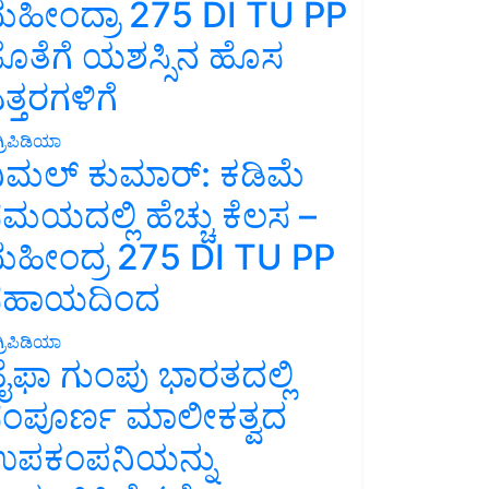
ಹೀಂದ್ರಾ 275 DI TU PP
ೊತೆಗೆ ಯಶಸ್ಸಿನ ಹೊಸ
ತ್ತರಗಳಿಗೆ
್ರಿಪಿಡಿಯಾ
ಿಮಲ್ ಕುಮಾರ್: ಕಡಿಮೆ
ಮಯದಲ್ಲಿ ಹೆಚ್ಚು ಕೆಲಸ –
ಹೀಂದ್ರ 275 DI TU PP
ಸಹಾಯದಿಂದ
್ರಿಪಿಡಿಯಾ
ೈಫಾ ಗುಂಪು ಭಾರತದಲ್ಲಿ
ಂಪೂರ್ಣ ಮಾಲೀಕತ್ವದ
ಪಕಂಪನಿಯನ್ನು