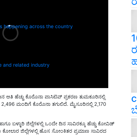
ರ
ns happening across the country
1
ರ
ಹ
e and related industry
c
ಿನ ಅತಿ ಹೆಚ್ಚು ಕೊರೊನಾ ಪಾಸಿಟಿವ್ ಪ್ರಕರಣ ತುಮಕೂರಿನಲ್ಲಿ
2,496 ಮಂದಿಗೆ ಕೊರೊನಾ ತಗುಲಿದೆ. ಮೈಸೂರಿನಲ್ಲಿ 2,170
ಬ
ಾಗೂ ಬಳ್ಳಾರಿ ಜಿಲ್ಲೆಗಳಲ್ಲಿ ಒಂದೇ ದಿನ ಸಾವಿರಕ್ಕೂ ಹೆಚ್ಚು ಕೋವಿಡ್
ಾಗೂ ಕೋಲಾರ ಜಿಲ್ಲೆಗಳಲ್ಲಿ ಹೊಸ ಸೋಂಕಿತರ ಪ್ರಮಾಣ ಸಾವಿರದ