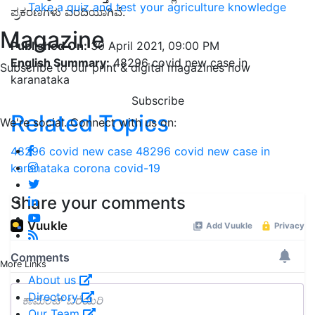
Take a quiz and test your agriculture knowledge
ಪ್ರಕರಣಗಳು ವರದಿಯಾಗಿವೆ.
Magazine
Published On:
30 April 2021, 09:00 PM
English Summary:
48296 covid new case in
Subscribe to our print & digital magazines now
karanataka
Subscribe
Related Topics
We're social. Connect with us on:
48296 covid new case
48296 covid new case in
karanataka
corona
covid-19
Share your comments
More Links
About us
Directory
Our Team