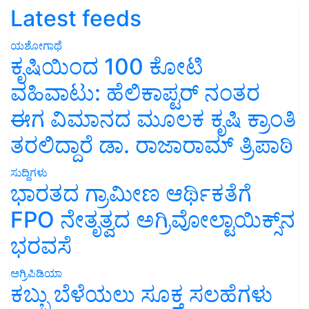
Latest feeds
ಯಶೋಗಾಥೆ
ಕೃಷಿಯಿಂದ 100 ಕೋಟಿ
ವಹಿವಾಟು: ಹೆಲಿಕಾಪ್ಟರ್ ನಂತರ
ಈಗ ವಿಮಾನದ ಮೂಲಕ ಕೃಷಿ ಕ್ರಾಂತಿ
ತರಲಿದ್ದಾರೆ ಡಾ. ರಾಜಾರಾಮ್ ತ್ರಿಪಾಠಿ
ಸುದ್ದಿಗಳು
ಭಾರತದ ಗ್ರಾಮೀಣ ಆರ್ಥಿಕತೆಗೆ
FPO ನೇತೃತ್ವದ ಅಗ್ರಿವೋಲ್ಟಾಯಿಕ್ಸ್‌ನ
ಭರವಸೆ
ಅಗ್ರಿಪಿಡಿಯಾ
ಕಬ್ಬು ಬೆಳೆಯಲು ಸೂಕ್ತ ಸಲಹೆಗಳು