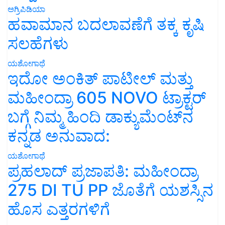
ಅಗ್ರಿಪಿಡಿಯಾ
ಹವಾಮಾನ ಬದಲಾವಣೆಗೆ ತಕ್ಕ ಕೃಷಿ
ಸಲಹೆಗಳು
ಯಶೋಗಾಥೆ
ಇದೋ ಅಂಕಿತ್ ಪಾಟೀಲ್ ಮತ್ತು
ಮಹೀಂದ್ರಾ 605 NOVO ಟ್ರಾಕ್ಟರ್
ಬಗ್ಗೆ ನಿಮ್ಮ ಹಿಂದಿ ಡಾಕ್ಯುಮೆಂಟ್‌ನ
ಕನ್ನಡ ಅನುವಾದ:
ಯಶೋಗಾಥೆ
ಪ್ರಹಲಾದ್ ಪ್ರಜಾಪತಿ: ಮಹೀಂದ್ರಾ
275 DI TU PP ಜೊತೆಗೆ ಯಶಸ್ಸಿನ
ಹೊಸ ಎತ್ತರಗಳಿಗೆ