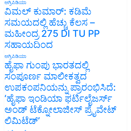
ಅಗ್ರಿಪಿಡಿಯಾ
ವಿಮಲ್ ಕುಮಾರ್: ಕಡಿಮೆ
ಸಮಯದಲ್ಲಿ ಹೆಚ್ಚು ಕೆಲಸ –
ಮಹೀಂದ್ರ 275 DI TU PP
ಸಹಾಯದಿಂದ
ಅಗ್ರಿಪಿಡಿಯಾ
ಹೈಫಾ ಗುಂಪು ಭಾರತದಲ್ಲಿ
ಸಂಪೂರ್ಣ ಮಾಲೀಕತ್ವದ
ಉಪಕಂಪನಿಯನ್ನು ಪ್ರಾರಂಭಿಸಿದೆ:
‘ಹೈಫಾ ಇಂಡಿಯಾ ಫರ್ಟಿಲೈಜರ್ಸ್
ಅಂಡ್ ಟೆಕ್ನೋಲಾಜೀಸ್ ಪ್ರೈವೇಟ್
ಲಿಮಿಟೆಡ್’