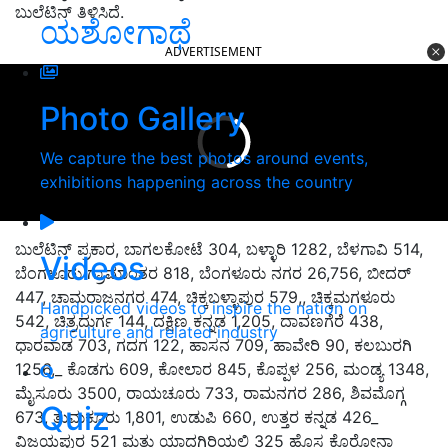
ಬುಲೆಟಿನ್ ತಿಳಿಸಿದೆ.
ಯಶೋಗಾಥೆ
ADVERTISEMENT
Photo Gallery
We capture the best photos around events,
exhibitions happening across the country
ಬುಲೆಟಿನ್ ಪ್ರಕಾರ, ಬಾಗಲಕೋಟೆ 304, ಬಳ್ಳಾರಿ 1282, ಬೆಳಗಾವಿ 514,
Videos
ಬೆಂಗಳೂರು ಗ್ರಾಮಾಂತರ 818, ಬೆಂಗಳೂರು ನಗರ 26,756, ಬೀದರ್
447, ಚಾಮರಾಜನಗರ 474, ಚಿಕ್ಕಬಳ್ಳಾಪುರ 579,, ಚಿಕ್ಕಮಗಳೂರು
Handpicked videos to inspire the nation on
542, ಚಿತ್ರದುರ್ಗ 144, ದಕ್ಷಿಣ ಕನ್ನಡ 1,205, ದಾವಣಗೆರೆ 438,
agriculture and related industry
ಧಾರವಾಡ 703, ಗದಗ 122, ಹಾಸನ 709, ಹಾವೇರಿ 90, ಕಲಬುರಗಿ
1256,_ ಕೊಡಗು 609, ಕೋಲಾರ 845, ಕೊಪ್ಪಳ 256, ಮಂಡ್ಯ 1348,
ಮೈಸೂರು 3500, ರಾಯಚೂರು 733, ರಾಮನಗರ 286, ಶಿವಮೊಗ್ಗ
Quiz
673, ತುಮಕೂರು 1,801, ಉಡುಪಿ 660, ಉತ್ತರ ಕನ್ನಡ 426_
ವಿಜಯಪುರ 521 ಮತ್ತು ಯಾದಗಿರಿಯಲ್ಲಿ 325 ಹೊಸ ಕೊರೋನಾ