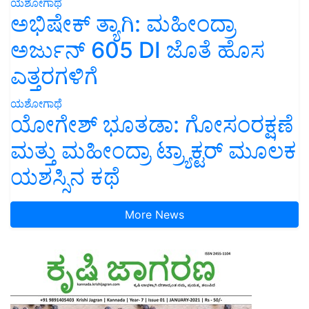
ಯಶೋಗಾಥೆ
ಅಭಿಷೇಕ್ ತ್ಯಾಗಿ: ಮಹೀಂದ್ರಾ
ಅರ್ಜುನ್ 605 DI ಜೊತೆ ಹೊಸ
ಎತ್ತರಗಳಿಗೆ
ಯಶೋಗಾಥೆ
ಯೋಗೇಶ್ ಭೂತಡಾ: ಗೋಸಂರಕ್ಷಣೆ
ಮತ್ತು ಮಹೀಂದ್ರಾ ಟ್ರ್ಯಾಕ್ಟರ್ ಮೂಲಕ
ಯಶಸ್ಸಿನ ಕಥೆ
More News