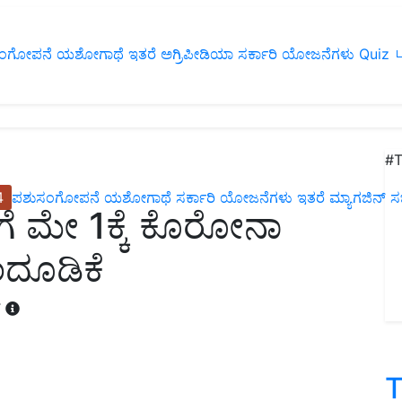
ಂಗೋಪನೆ
ಯಶೋಗಾಥೆ
ಇತರೆ
ಅಗ್ರಿಪೀಡಿಯಾ
ಸರ್ಕಾರಿ ಯೋಜನೆಗಳು
Quiz
ப
#T
4
ಪಶುಸಂಗೋಪನೆ
ಯಶೋಗಾಥೆ
ಸರ್ಕಾರಿ ಯೋಜನೆಗಳು
ಇತರೆ
ಮ್ಯಾಗಜಿನ್‌ ಸಬ್‌
ಿಗೆ ಮೇ 1ಕ್ಕೆ ಕೊರೋನಾ
ದೂಡಿಕೆ
T
T