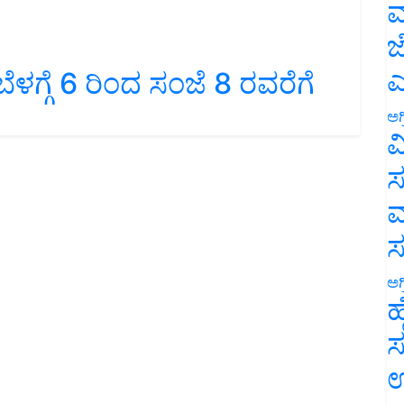
ಮ
ಜ
ಳಗ್ಗೆ 6 ರಿಂದ ಸಂಜೆ 8 ರವರೆಗೆ
ಎ
ಅಗ
ವ
ಸ
ಮ
ಅಗ
ಹ
ಸ
ಉ