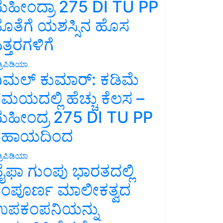
ಹೀಂದ್ರಾ 275 DI TU PP
ೊತೆಗೆ ಯಶಸ್ಸಿನ ಹೊಸ
ತ್ತರಗಳಿಗೆ
್ರಿಪಿಡಿಯಾ
ಿಮಲ್ ಕುಮಾರ್: ಕಡಿಮೆ
ಮಯದಲ್ಲಿ ಹೆಚ್ಚು ಕೆಲಸ –
ಹೀಂದ್ರ 275 DI TU PP
ಸಹಾಯದಿಂದ
್ರಿಪಿಡಿಯಾ
ೈಫಾ ಗುಂಪು ಭಾರತದಲ್ಲಿ
ಂಪೂರ್ಣ ಮಾಲೀಕತ್ವದ
ಪಕಂಪನಿಯನ್ನು