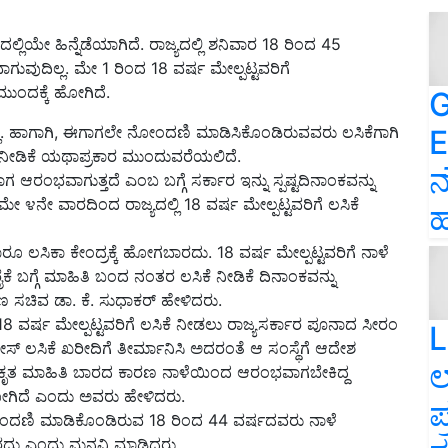
ಿಯೇ ಹಿನ್ನೆಡೆಯಾಗಿದೆ. ರಾಜ್ಯದಲ್ಲಿ ಶನಿವಾರ 18 ರಿಂದ 45
ುದಿಲ್ಲ. ಮೇ 1 ರಿಂದ 18 ವರ್ಷ ಮೇಲ್ಪಟ್ಟವರಿಗೆ
ುಂದಕ್ಕೆ ಹೋಗಿದೆ.
G
ಿಲ್ಲ. ಹಾಗಾಗಿ, ಈಗಾಗಲೇ ನೋಂದಣಿ ಮಾಡಿಸಿಕೊಂಡಿರುವವರು ಲಸಿಕೆಗಾಗಿ
E
ಕೆ ನೀಡಿಕೆ ಯಥಾಪ್ರಕಾರ ಮುಂದುವರೆಯಲಿದೆ.
ನ
 ಆರಂಭವಾಗುತ್ತದೆ ಎಂಬ ಬಗ್ಗೆ ಸರ್ಕಾರ ಇನ್ನು ಸ್ಪಷ್ಟದಿನಾಂಕವನ್ನು
 ೪ನೇ ವಾರದಿಂದ ರಾಜ್ಯದಲ್ಲಿ 18 ವರ್ಷ ಮೇಲ್ಪಟ್ಟವರಿಗೆ ಲಸಿಕೆ
ಹ
ೂ ಲಸಿಕಾ ಕೇಂದ್ರಕ್ಕೆ ಹೋಗಬಾರದು. 18 ವರ್ಷ ಮೇಲ್ಪಟ್ಟವರಿಗೆ ನಾಳೆ
ರೈಕೆ ಬಗ್ಗೆ ಮಾಹಿತಿ ಬಂದ ನಂತರ ಲಸಿಕೆ ನೀಡಿಕೆ ದಿನಾಂಕವನ್ನು
್ಷಣ ಸಚಿವ ಡಾ. ಕೆ. ಸುಧಾಕರ್ ಹೇಳಿದರು.
8 ವರ್ಷ ಮೇಲ್ಪಟ್ಟವರಿಗೆ ಲಸಿಕೆ ನೀಡಲು ರಾಜ್ಯಸರ್ಕಾರ ಪೂನಾದ ಸೀರಂ
L
ಸ್ ಲಸಿಕೆ ಖರೀದಿಗೆ ತೀರ್ಮಾನಿಸಿ ಅದರಂತೆ ಆ ಸಂಸ್ಥೆಗೆ ಆದೇಶ
ಲ
ೆ ಅಧಿಕೃತ ಮಾಹಿತಿ ಬಾರದ ಕಾರಣ ನಾಳೆಯಿಂದ ಆರಂಭವಾಗಬೇಕಿದ್ದ
ಹೋಗಿದೆ ಎಂದು ಅವರು ಹೇಳಿದರು.
ಪ
ನೋಂದಣಿ ಮಾಡಿಕೊಂಡಿರುವ 18 ರಿಂದ 44 ವರ್ಷದವರು ನಾಳೆ
ಗಬಾರದು ಎಂದು ಮನವಿ ಮಾಡಿದರು.