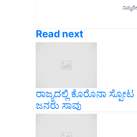
Read next
ರಾಜ್ಯದಲ್ಲಿ ಕೊರೊನಾ‌ ಸ್ಪ
ಜನರು ಸಾವು