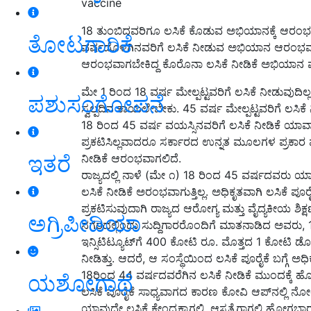
vaccine
18 ತುಂಬಿದವರಿಗೂ ಲಸಿಕೆ ಕೊಡುವ ಅಭಿಯಾನಕ್ಕೆ ಆರಂಭದಲ್ಲ
ತೋಟಗಾರಿಕೆ
ವರ್ಷದೊಳಗಿನವರಿಗೆ ಲಸಿಕೆ ನೀಡುವ ಅಭಿಯಾನ ಆರಂಭವಾಗುವ
ಆರಂಭವಾಗಬೇಕಿದ್ದ ಕೊರೊನಾ ಲಸಿಕೆ ನೀಡಿಕೆ ಅಭಿಯಾನ ಮ
ಮೇ 1 ರಿಂದ 18 ವರ್ಷ ಮೇಲ್ಪಟ್ಟವರಿಗೆ ಲಸಿಕೆ ನೀಡುವುದ
ಪಶುಸಂಗೋಪನೆ
ಸ್ವಲ್ಪದಿನ ಕಾಯಲೇಬೇಕು. 45 ವರ್ಷ ಮೇಲ್ಪಟ್ಟವರಿಗೆ ಲಸಿ
18 ರಿಂದ 45 ವರ್ಷ ವಯಸ್ಸಿನವರಿಗೆ ಲಸಿಕೆ ನೀಡಿಕೆ ಯಾವಾಗ
ಪ್ರಕಟಿಸಿಲ್ಲವಾದರೂ ಸರ್ಕಾರದ ಉನ್ನತ ಮೂಲಗಳ ಪ್ರಕಾರ ಮೇ
ಇತರೆ
ನೀಡಿಕೆ ಆರಂಭವಾಗಲಿದೆ.
ರಾಜ್ಯದಲ್ಲಿ ನಾಳೆ (ಮೇ ೧) 18 ರಿಂದ 45 ವರ್ಷದವರು ಯಾರ
ಲಸಿಕೆ ನೀಡಿಕೆ ಅರಂಭವಾಗುತ್ತಿಲ್ಲ. ಅಧಿಕೃತವಾಗಿ ಲಸಿಕೆ ಪೂ
ಪ್ರಕಟಿಸುವುದಾಗಿ ರಾಜ್ಯದ ಆರೋಗ್ಯ ಮತ್ತು ವೈದ್ಯಕೀಯ ಶಿಕ
ಅಗ್ರಿಪೀಡಿಯಾ
ನಗರದಲ್ಲಿಂದು ಸುದ್ದಿಗಾರರೊಂದಿಗೆ ಮಾತನಾಡಿದ ಅವರು, 1
ಇನ್ಸಿಟಿಟ್ಯೂಟ್‌ಗೆ 400 ಕೋಟಿ ರೂ. ಮೊತ್ತದ 1 ಕೋಟಿ ಡೋ
ನೀಡಿತ್ತು. ಆದರೆ, ಆ ಸಂಸ್ಥೆಯಿಂದ ಲಸಿಕೆ ಪೂರೈಕೆ ಬಗ್ಗ
18ರಿಂದ 44 ವರ್ಷದವರೆಗಿನ ಲಸಿಕೆ ನೀಡಿಕೆ ಮುಂದಕ್ಕೆ 
ಯಶೋಗಾಥೆ
ಲಸಿಕೆ ಪೂರೈಕೆ ಸಾಧ್ಯವಾಗದ ಕಾರಣ ಕೋವಿ ಆಪ್‌ನಲ್ಲಿ 
ಯಾವುದೇ ಲಸಿಕೆ ಕೇಂದ್ರಕ್ಕಾಗಲಿ, ಆಸ್ಪತ್ರೆಗಾಗಲಿ ಹೋ