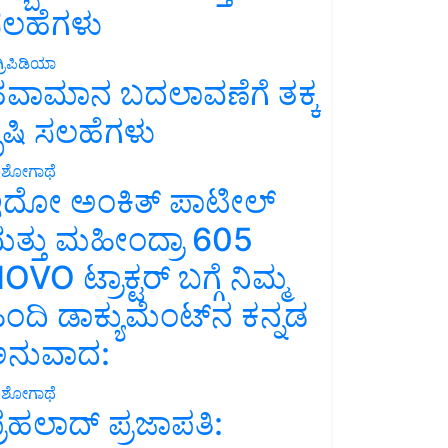
ಲಹೆಗಳು
್ರಿಪಿಡಿಯಾ
ವಾಮಾನ ಬದಲಾವಣೆಗೆ ತಕ್ಕ
ೃಷಿ ಸಲಹೆಗಳು
ಶೋಗಾಥೆ
ದೋ ಅಂಕಿತ್ ಪಾಟೀಲ್
ತ್ತು ಮಹೀಂದ್ರಾ 605
OVO ಟ್ರಾಕ್ಟರ್ ಬಗ್ಗೆ ನಿಮ್ಮ
ಿಂದಿ ಡಾಕ್ಯುಮೆಂಟ್‌ನ ಕನ್ನಡ
ನುವಾದ:
ಶೋಗಾಥೆ
್ರಹಲಾದ್ ಪ್ರಜಾಪತಿ: