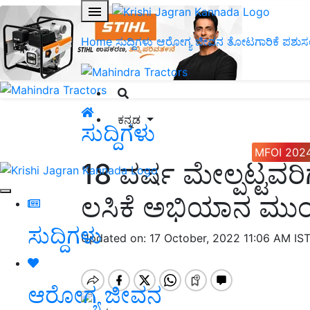
Home
ಸುದ್ದಿಗಳು
ಆರೋಗ್ಯ ಜೀವನ
ತೋಟಗಾರಿಕೆ
ಪಶುಸ
ಕನ್ನಡ
ಸುದ್ದಿಗಳು
MFOI 202
18 ವರ್ಷ ಮೇಲ್ಪಟ್ಟವರ
ಲಸಿಕೆ ಅಭಿಯಾನ ಮುಂ
ಸುದ್ದಿಗಳು
Updated on: 17 October, 2022 11:06 AM IS
ಆರೋಗ್ಯ ಜೀವನ