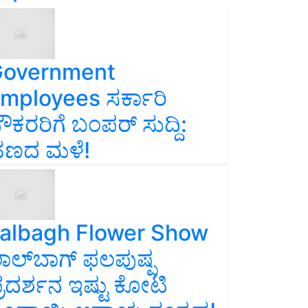
overnment
mployees ಸರ್ಕಾರಿ
ೌಕರರಿಗೆ ಬಂಪರ್‌ ಸುದ್ದಿ:
ಣದ ಮಳೆ!
albagh Flower Show
ಾಲ್‌ಬಾಗ್ ಫಲಪುಷ್ಪ
್ರದರ್ಶನ ಇಷ್ಟು ಕೋಟಿ