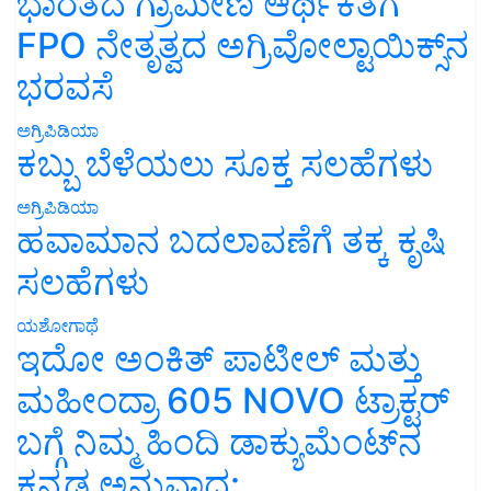
ಭಾರತದ ಗ್ರಾಮೀಣ ಆರ್ಥಿಕತೆಗೆ
FPO ನೇತೃತ್ವದ ಅಗ್ರಿವೋಲ್ಟಾಯಿಕ್ಸ್‌ನ
ಭರವಸೆ
ಅಗ್ರಿಪಿಡಿಯಾ
ಕಬ್ಬು ಬೆಳೆಯಲು ಸೂಕ್ತ ಸಲಹೆಗಳು
ಅಗ್ರಿಪಿಡಿಯಾ
ಹವಾಮಾನ ಬದಲಾವಣೆಗೆ ತಕ್ಕ ಕೃಷಿ
ಸಲಹೆಗಳು
ಯಶೋಗಾಥೆ
ಇದೋ ಅಂಕಿತ್ ಪಾಟೀಲ್ ಮತ್ತು
ಮಹೀಂದ್ರಾ 605 NOVO ಟ್ರಾಕ್ಟರ್
ಬಗ್ಗೆ ನಿಮ್ಮ ಹಿಂದಿ ಡಾಕ್ಯುಮೆಂಟ್‌ನ
ಕನ್ನಡ ಅನುವಾದ: