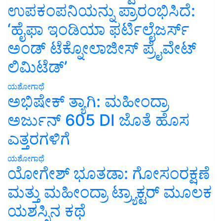
ಉಪಕಂಪನಿಯನ್ನು ಪ್ರಾರಂಭಿಸಿದೆ:
‘ಹೈಫಾ ಇಂಡಿಯಾ ಫರ್ಟಿಲೈಜರ್ಸ್
ಅಂಡ್ ಟೆಕ್ನೋಲಾಜೀಸ್ ಪ್ರೈವೇಟ್
ಲಿಮಿಟೆಡ್’
ಯಶೋಗಾಥೆ
ಅಭಿಷೇಕ್ ತ್ಯಾಗಿ: ಮಹೀಂದ್ರಾ
ಅರ್ಜುನ್ 605 DI ಜೊತೆ ಹೊಸ
ಎತ್ತರಗಳಿಗೆ
ಯಶೋಗಾಥೆ
ಯೋಗೇಶ್ ಭೂತಡಾ: ಗೋಸಂರಕ್ಷಣೆ
ಮತ್ತು ಮಹೀಂದ್ರಾ ಟ್ರ್ಯಾಕ್ಟರ್ ಮೂಲಕ
ಯಶಸ್ಸಿನ ಕಥೆ