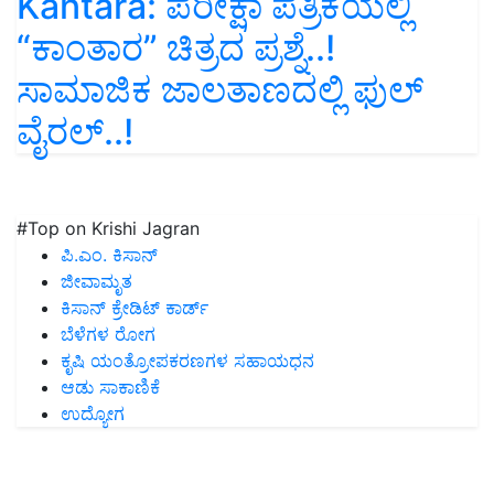
Kantara: ಪರೀಕ್ಷಾ ಪತ್ರಿಕೆಯಲ್ಲಿ
“ಕಾಂತಾರ” ಚಿತ್ರದ ಪ್ರಶ್ನೆ..!
ಸಾಮಾಜಿಕ ಜಾಲತಾಣದಲ್ಲಿ ಫುಲ್‌
ವೈರಲ್..!
#Top on Krishi Jagran
ಪಿ.ಎಂ. ಕಿಸಾನ್
ಜೀವಾಮೃತ
ಕಿಸಾನ್ ಕ್ರೇಡಿಟ್ ಕಾರ್ಡ್
ಬೆಳೆಗಳ ರೋಗ
ಕೃಷಿ ಯಂತ್ರೋಪಕರಣಗಳ ಸಹಾಯಧನ
ಆಡು ಸಾಕಾಣಿಕೆ
ಉದ್ಯೋಗ