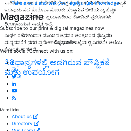
ಸಾರಿಗೆಗಳ ಮೂಲಕ ಮನೆಗಳಿಗೆ ದೊಡ್ಡ ಸಂಖ್ಯೆಯಲ್ಲಿ ಹಿಂದಿರುಗುವ ಸಾಧ್ಯತೆ
Take a quiz and test your agriculture knowledge
ಇರುವುದು ಸಹ ಕೊರೊನಾ ಸೋಂಕು ಹೆಚ್ಚಾಗುವ ಭೀತಿಯನ್ನು ಹೆಚ್ಚಳ
Magazine
ಮಾಡಿದೆ. ಜನದಟ್ಟಣೆಯ ಪ್ರಯಾಣದಿಂದ ಕೋವಿಡ್‌ ಪ್ರಕರಣಗಳು
ದ್ವಿಗುಣವಾಗುವ ಸಾಧ್ಯತೆ ಇದೆ.
Subscribe to our print & digital magazines now
ದೀರ್ಘ ರಜೆಗಳಿಂದಾಗಿ ಮುಂದಿನ ಜನವರಿ ಅಂತ್ಯದಿಂದ ಫೆಬ್ರುವರಿ
Subscribe
ಮಧ್ಯದವರೆಗೆ ನಗರ ಪ್ರದೇಶಗಳಲ್ಲಿ ಭಾರಿ ಸಂಖ್ಯೆಯಲ್ಲಿ ಎರಡನೇ ಅಲೆಯ
ಸೋಂಕು ಕಾಡಲಿದೆ.
We're social. Connect with us on:
ಸಿರಿಧಾನ್ಯಗಳಲ್ಲಿ ಅಡಗಿರುವ ಪೌಷ್ಟಿಕತೆ
ಮತ್ತು ಉಪಯೋಗ
More Links
About us
Directory
Our Team