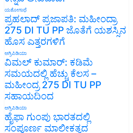
ಯಶೋಗಾಥೆ
ಪ್ರಹಲಾದ್ ಪ್ರಜಾಪತಿ: ಮಹೀಂದ್ರಾ
275 DI TU PP ಜೊತೆಗೆ ಯಶಸ್ಸಿನ
ಹೊಸ ಎತ್ತರಗಳಿಗೆ
ಅಗ್ರಿಪಿಡಿಯಾ
ವಿಮಲ್ ಕುಮಾರ್: ಕಡಿಮೆ
ಸಮಯದಲ್ಲಿ ಹೆಚ್ಚು ಕೆಲಸ –
ಮಹೀಂದ್ರ 275 DI TU PP
ಸಹಾಯದಿಂದ
ಅಗ್ರಿಪಿಡಿಯಾ
ಹೈಫಾ ಗುಂಪು ಭಾರತದಲ್ಲಿ
ಸಂಪೂರ್ಣ ಮಾಲೀಕತ್ವದ