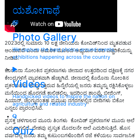
ಯಶೋಗಾಥೆ
Photo Gallery
2023ರಲ್ಲಿ ಸುಮಾರು 10 ಲಕ್ಷ ಚೀನಿಯರು ಕೋವಿಡ್‌ನಿಂದ ಮೃತಪಡುವ
We capture the best photos around events,
ಅಂದಾಜಿದೆ ಎಂದು ಅಮೆರಿಕ ಮೂಲದ ಅಧ್ಯಯನ ವರದಿ ಎಚ್ಚರಿಕೆಯನ್ನು
exhibitions happening across the country
ನೀಡಿವೆ.
ಕೊರೊನಾ ಸೋಂಕಿನ ಪ್ರಕರಣಗಳು ಚೀನಾದ ಉತ್ತರದಿಂದ ದಕ್ಷಿಣಕ್ಕೆ ನಗರ
ಕೇಂದ್ರಗಳಿಗೆ ವ್ಯಾಪಕವಾಗಿ ಹೆಚ್ಚಾಗಿವೆ. ಚೀನಾದಲ್ಲಿ ಕೊರೊನಾ ಸೋಂಕಿನ
Videos
ಪ್ರಕರಣಗಳು ಹೆಚ್ಚಾಗುತ್ತಿರುವ ಹಿನ್ನೆಲೆಯಲ್ಲಿ ಜನರು ತಮ್ಮನ್ನು ರಕ್ಷಿಸಿಕೊಳ್ಳಲು
ಮನೆಯಿಂದ ಹೊರಗಡೆ ಕಾಲಿಡಲಿಲ್ಲ. ಇದರಿಂದ ಶಾಂಘೈ, ಬೀಜಿಂಗ್‌,
Handpicked videos to inspire the nation on
ಷಿಯಾನ್‌, ಚೆಂಗ್ಡುನಂತಹ ಪ್ರಮುಖ ನಗರಗಳಲ್ಲಿನ ಬೀದಿಗಳು ಬಿಕೋ
agriculture and related industry
ಎನ್ನಲು ಪ್ರಾರಂಭಿಸಿವೆ.
ಪ್ರಸಕ್ತ ಚಳಿಗಾಲದ ಮೂರು ತಿಂಗಳು ಕೋವಿಡ್‌ ಪ್ರಕರಣಗಳ ಮೂರು ಅಲೆ
Quiz
ಎದುರಾಗಲಿದೆ. ದೇಶವು ಪ್ರಸ್ತುತ ಮೊದಲನೇ ಅಲೆ ಎದುರಿಸುತ್ತಿದೆ. ಹೊಸ
ವರ್ಷದಲ್ಲಿ ಜನರು ತಮ್ಮ ಕುಟುಂಬಗಳೊಂದಿಗೆ ರಜೆ ಕಳೆಯಲು ಸಾರ್ವಜನಿಕ