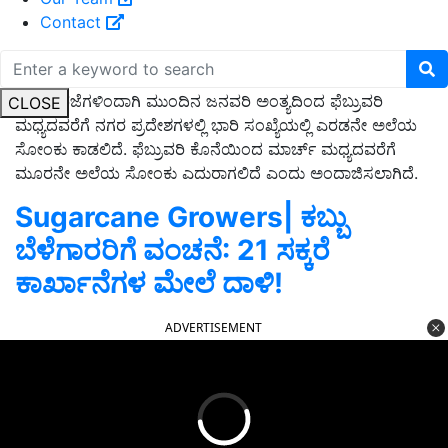
Contact
ದೀರ್ಘ ರಜೆಗಳಿಂದಾಗಿ ಮುಂದಿನ ಜನವರಿ ಅಂತ್ಯದಿಂದ ಫೆಬ್ರುವರಿ
CLOSE
ಮಧ್ಯದವರೆಗೆ ನಗರ ಪ್ರದೇಶಗಳಲ್ಲಿ ಭಾರಿ ಸಂಖ್ಯೆಯಲ್ಲಿ ಎರಡನೇ ಅಲೆಯ
ಸೋಂಕು ಕಾಡಲಿದೆ. ಫೆಬ್ರುವರಿ ಕೊನೆಯಿಂದ ಮಾರ್ಚ್‌ ಮಧ್ಯದವರೆಗೆ
ಮೂರನೇ ಅಲೆಯ ಸೋಂಕು ಎದುರಾಗಲಿದೆ ಎಂದು ಅಂದಾಜಿಸಲಾಗಿದೆ.
Sugarcane Growers| ಕಬ್ಬು
ಬೆಳೆಗಾರರಿಗೆ ವಂಚನೆ: 21 ಸಕ್ಕರೆ
ಕಾರ್ಖಾನೆಗಳ ಮೇಲೆ ದಾಳಿ!
ADVERTISEMENT