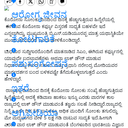
ಆರೋಗ್ಯ ಜೀವನ
ಕೊರೋನಾ ಸೋಂಕು ದಿನದಿಂದ ದಿನಕ್ಕೆ ಹೆಚ್ಚಾಗುತ್ತಿರುವ ಹಿನ್ನೆಲೆಯಲ್ಲಿ
ಈಗಿರುವ ಕೊರೋನಾ ಕರ್ಫ್ಯೂ ವಿಸ್ತರಣೆ ಸಾಧ್ಯತೆ ಬಹಳವೇ ಇದೆ
ಎನ್ನಲಾಗಿದ್ದು, ಮುಖ್ಯಮಂತ್ರಿ ಬಿ.ಎಸ್.ಯಡಿಯೂರಪ್ಪ ಮಾತ್ರ ಯಥಾಸ್ಥಿತಿಯೇ
ತೋಟಗಾರಿಕೆ
ಮುಂದುವರಿಯಲಿದೆ ಎಂದು ಹೇಳಿಕೊಂಡಿದ್ದಾರೆ.
ಬುಧವಾರ ಸುದ್ದಿಗಾರರೊಂದಿಗೆ ಮಾತನಾಡಿದ ಸಿಎಂ, ಈಗಿರುವ ಕರ್ಫ್ಯೂನಲ್ಲಿ
ಯಾವುದೇ ಬದಲಾವಣೆಗಳು ಅಥವಾ ಲಾಕ್ ಡೌನ್ ಮಾಡುವ
ಪಶುಸಂಗೋಪನೆ
ನಿರ್ಧಾರವನ್ನು ಕೇಂದ್ರ ಸರ್ಕಾರ ಮತ್ತು ಪ್ರಧಾನಿ ನರೇಂದ್ರ ಮೋದಿಯವರ
ಮಾರ್ಗದರ್ಶನ ಬಂದ ಬಳಿಕವಷ್ಟೇ ತೆಗೆದುಕೊಳ್ಳಲಾಗುತ್ತದೆ ಎಂದು
ಹೇಳಿದ್ದಾರೆ.
ಇತರೆ
ರಾಜ್ಯದಲ್ಲಿ ದಿನದಿಂದ ದಿನಕ್ಕೆ ಕೊರೋನಾ ಸೋಂಕು ಸಂಖ್ಯೆ ಹೆಚ್ಚಾಗುತ್ತಿರುವ
ಹಿನ್ನೆಲೆಯಲ್ಲಿ ಅದಕ್ಕೆ ಕಡಿವಾಣ ಹಾಕಲು ಇನ್ನೂ ಎರಡು ವಾರಗಳ ಕಾಲ
ರಾಜ್ಯದಲ್ಲಿ ಲಾಕ್ ಡೌನ್ ಮಾಡುವಂತೆ ತಜ್ಞರು ಸಲಹೆ ನೀಡಿದ್ದಾರೆ.ರಾಜ್ಯದಲ್ಲಿ
ಅಗ್ರಿಪೀಡಿಯಾ
ನಿನ್ನೆ ಒಂದೇ ದಿನ 50 ಸಾವಿರಕ್ಕೂ ಅಧಿಕ ಮಂದಿಗೆ ಸೋಂಕು ತಗುಲಿದ್ದು
ಮೇ ಮದ್ಯಭಾಗದ ವೇಳೆ 5 ಲಕ್ಷ ಗಡಿ ದಾಟುವ ಸಾದ್ಯತೆ ಇದೆ.ಹೀಗಾಗಿ
ಎರಡು ವಾರ ಲಾಕ್ ಡೌನ್ ಮಾಡುವಂತೆ ಬೆಂಗಳೂರಿನ ಭಾರತೀಯ ವಿಜ್ಞಾನ