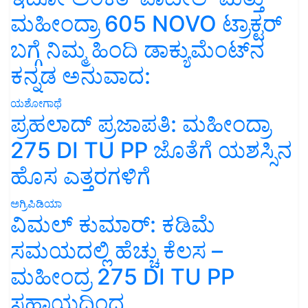
ಮಹೀಂದ್ರಾ 605 NOVO ಟ್ರಾಕ್ಟರ್
ಬಗ್ಗೆ ನಿಮ್ಮ ಹಿಂದಿ ಡಾಕ್ಯುಮೆಂಟ್‌ನ
ಕನ್ನಡ ಅನುವಾದ:
ಯಶೋಗಾಥೆ
ಪ್ರಹಲಾದ್ ಪ್ರಜಾಪತಿ: ಮಹೀಂದ್ರಾ
275 DI TU PP ಜೊತೆಗೆ ಯಶಸ್ಸಿನ
ಹೊಸ ಎತ್ತರಗಳಿಗೆ
ಅಗ್ರಿಪಿಡಿಯಾ
ವಿಮಲ್ ಕುಮಾರ್: ಕಡಿಮೆ
ಸಮಯದಲ್ಲಿ ಹೆಚ್ಚು ಕೆಲಸ –
ಮಹೀಂದ್ರ 275 DI TU PP
ಸಹಾಯದಿಂದ