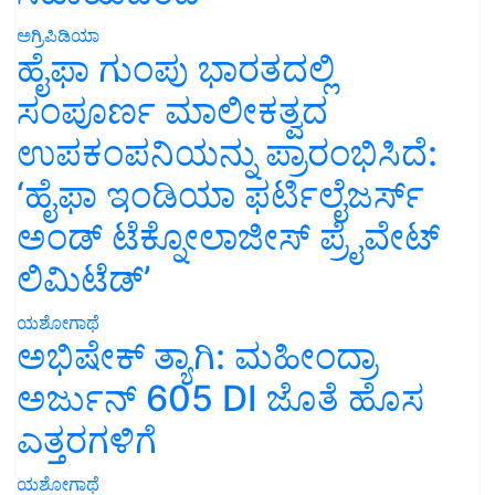
ಅಗ್ರಿಪಿಡಿಯಾ
ಹೈಫಾ ಗುಂಪು ಭಾರತದಲ್ಲಿ
ಸಂಪೂರ್ಣ ಮಾಲೀಕತ್ವದ
ಉಪಕಂಪನಿಯನ್ನು ಪ್ರಾರಂಭಿಸಿದೆ:
‘ಹೈಫಾ ಇಂಡಿಯಾ ಫರ್ಟಿಲೈಜರ್ಸ್
ಅಂಡ್ ಟೆಕ್ನೋಲಾಜೀಸ್ ಪ್ರೈವೇಟ್
ಲಿಮಿಟೆಡ್’
ಯಶೋಗಾಥೆ
ಅಭಿಷೇಕ್ ತ್ಯಾಗಿ: ಮಹೀಂದ್ರಾ
ಅರ್ಜುನ್ 605 DI ಜೊತೆ ಹೊಸ
ಎತ್ತರಗಳಿಗೆ
ಯಶೋಗಾಥೆ