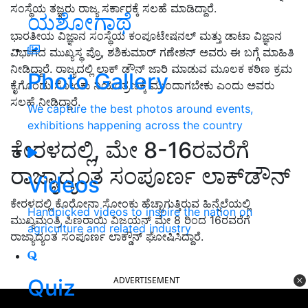
ಸಂಸ್ಥೆಯ ತಜ್ಞರು ರಾಜ್ಯ ಸರ್ಕಾರಕ್ಕೆ ಸಲಹೆ ಮಾಡಿದ್ದಾರೆ.
ಯಶೋಗಾಥೆ
ಭಾರತೀಯ ವಿಜ್ಞಾನ ಸಂಸ್ಥೆಯ ಕಂಪೂಟೇಷನಲ್ ಮತ್ತು ಡಾಟಾ ವಿಜ್ಞಾನ
ವಿಭಾಗದ ಮುಖ್ಯಸ್ಥ ಪ್ರೊ, ಶಶಿಕುಮಾರ್ ಗಣೇಶನ್ ಅವರು ಈ ಬಗ್ಗೆ ಮಾಹಿತಿ
ನೀಡಿದ್ದಾರೆ. ರಾಜ್ಯದಲ್ಲಿ ಲಾಕ್ ಡೌನ್ ಜಾರಿ ಮಾಡುವ ಮೂಲಕ ಕಠಿಣ ಕ್ರಮ
Photo Gallery
ಕೈಗೊಂಡು ಸೋಂಕು ನಿಯಂತ್ರಣಕ್ಕೆ ಮುಂದಾಗಬೇಕು ಎಂದು ಅವರು
ಸಲಹೆ ನೀಡಿದ್ದಾರೆ.
We capture the best photos around events,
exhibitions happening across the country
ಕೇರಳದಲ್ಲಿ, ಮೇ 8-16ರವರೆಗೆ
ರಾಜ್ಯಾದ್ಯಂತ ಸಂಪೂರ್ಣ ಲಾಕ್‌ಡೌನ್‌
Videos
ಕೇರಳದಲ್ಲಿ ಕೊರೋನಾ ಸೋಂಕು ಹೆಚ್ಚಾಗುತ್ತಿರುವ ಹಿನ್ನೆಲೆಯಲ್ಲಿ
Handpicked videos to inspire the nation on
ಮುಖ್ಯಮಂತ್ರಿ ಪಿಣರಾಯಿ ವಿಜಯನ್‌ ಮೇ 8 ರಿಂದ 16ರವರೆಗೆ
agriculture and related industry
ರಾಜ್ಯಾದ್ಯಂತ ಸಂಪೂರ್ಣ ಲಾಕ್ಡೌನ್ ಘೋಷಿಸಿದ್ದಾರೆ.
ADVERTISEMENT
Quiz