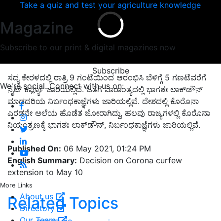
Take a quiz and test your agriculture knowledge
Magazine
Subscribe to our print & digital magazines now
Subscribe
ಸದ್ಯ ಕೇರಳದಲ್ಲಿ ರಾತ್ರಿ 9 ಗಂಟೆಯಿಂದ ಆರಂಭಿಸಿ ಬೆಳಿಗ್ಗೆ 5 ಗಣಟೆವರೆಗೆ
We're social. Connect with us on:
ನೈಟ್‌ ಕರ್ಫ್ಯೂ ಜಾರಿಯಲ್ಲಿದೆ. ಜತೆಗೆ ವಾರಾಂತ್ಯದಲ್ಲಿ ಭಾಗಶಃ ಲಾಕ್‌ಡೌನ್‌
ಮಾಡದರಿಯ ನಿರ್ಬಂಧಕಾಜ್ಞೆಗಳು ಜಾರಿಯಲ್ಲಿವೆ. ದೇಶದಲ್ಲಿ ಕೊರೊನಾ
ಎರಡನೇ ಅಲೆಯ ಹೊಡೆತ ಜೋರಾಗಿದ್ದು, ಹಲವು ರಾಜ್ಯಗಳಲ್ಲಿ ಕೊರೊನಾ
ನಿಯಂತ್ರಣಕ್ಕೆ ಭಾಗಶಃ ಲಾಕ್‌ಡೌನ್‌, ನಿರ್ಬಂಧಕಾಜ್ಞೆಗಳು ಜಾರಿಯಲ್ಲಿವೆ.
Published On:
06 May 2021, 01:24 PM
English Summary:
Decision on Corona curfew
extension to May 10
More Links
About us
Related Topics
Directory
Our Team