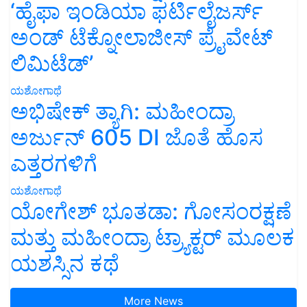
‘ಹೈಫಾ ಇಂಡಿಯಾ ಫರ್ಟಿಲೈಜರ್ಸ್
ಅಂಡ್ ಟೆಕ್ನೋಲಾಜೀಸ್ ಪ್ರೈವೇಟ್
ಲಿಮಿಟೆಡ್’
ಯಶೋಗಾಥೆ
ಅಭಿಷೇಕ್ ತ್ಯಾಗಿ: ಮಹೀಂದ್ರಾ
ಅರ್ಜುನ್ 605 DI ಜೊತೆ ಹೊಸ
ಎತ್ತರಗಳಿಗೆ
ಯಶೋಗಾಥೆ
ಯೋಗೇಶ್ ಭೂತಡಾ: ಗೋಸಂರಕ್ಷಣೆ
ಮತ್ತು ಮಹೀಂದ್ರಾ ಟ್ರ್ಯಾಕ್ಟರ್ ಮೂಲಕ
ಯಶಸ್ಸಿನ ಕಥೆ
More News