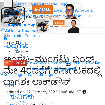
Home
ಸುದ್ದಿಗಳು
ಆರೋಗ್ಯ ಜೀವನ
ತೋಟಗಾರಿಕೆ
ಪಶುಸಂಗೋಪನೆ
ಯಶೋಗಾಥೆ
ಇತರೆ
ಅಗ್ರಿಪೀಡಿಯಾ
ಸರ್ಕಾರಿ ಯೋಜನೆಗಳು
Quiz
பத்திரிகை சந்தா
ಸುದ್ದಿಗಳು
ಕನ್ನಡ
ಅಂಗಡಿ-ಮುಂಗಟ್ಟು ಬಂದ್,
MFOI 2024
ಪಶುಸಂಗೋಪನೆ
ಯಶೋಗಾಥೆ
ಸರ್ಕಾರಿ ಯೋಜನೆಗಳು
ಮೇ 4ರವರೆಗೆ ಕರ್ನಾಟಕದಲ್ಲಿ
ಇತರೆ
ಮ್ಯಾಗಜಿನ್‌ ಸಬ್‌ಸ್ಕ್ರಿಪ್ಷನ್‌ಗಾಗಿ
ಭಾಗಶಃ ಲಾಕ್‌ಡೌನ್‌
Updated on: 17 October, 2022 11:06 AM IST
ಸುದ್ದಿಗಳು