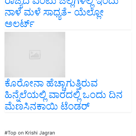
ರಾಜ್ಯದ ಎಂಟು ಜಿಲ್ಲೆಗಳಲ್ಲಿ ಇಂದು
ನಾಳೆ ಮಳೆ ಸಾಧ್ಯತೆ- ಯೆಲ್ಲೋ
ಅಲರ್ಟ್
ಕೊರೋನಾ ಹೆಚ್ಚಾಗುತ್ತಿರುವ
ಹಿನ್ನೆಲೆಯಲ್ಲಿ ವಾರದಲ್ಲಿ ಒಂದು ದಿನ
ಮೆಣಸಿನಕಾಯಿ ಟೆಂಡರ್
#Top on Krishi Jagran