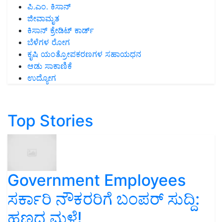
ಪಿ.ಎಂ. ಕಿಸಾನ್
ಜೀವಾಮೃತ
ಕಿಸಾನ್ ಕ್ರೇಡಿಟ್ ಕಾರ್ಡ್
ಬೆಳೆಗಳ ರೋಗ
ಕೃಷಿ ಯಂತ್ರೋಪಕರಣಗಳ ಸಹಾಯಧನ
ಆಡು ಸಾಕಾಣಿಕೆ
ಉದ್ಯೋಗ
Top Stories
Government Employees
ಸರ್ಕಾರಿ ನೌಕರರಿಗೆ ಬಂಪರ್‌ ಸುದ್ದಿ:
ಹಣದ ಮಳೆ!