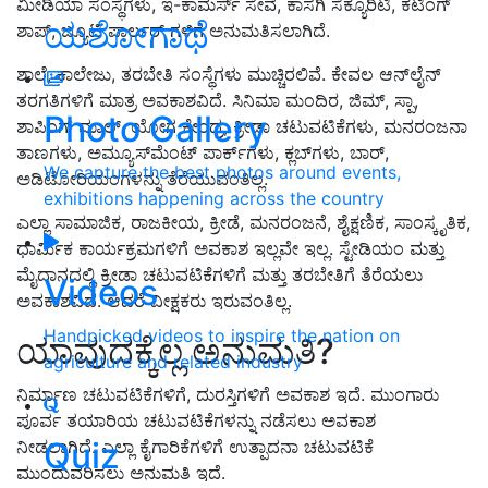
ಮೀಡಿಯಾ ಸಂಸ್ಥೆಗಳು, ಇ-ಕಾಮರ್ಸ್ ಸೇವೆ, ಕಾಸಗಿ ಸೆಕ್ಯೂರಿಟಿ, ಕಟಿಂಗ್
ಯಶೋಗಾಥೆ
ಶಾಪ್, ಬ್ಯೂಟಿ ಪಾರ್ಲರ್ ಗಳಿಗೆ ಅನುಮತಿಸಲಾಗಿದೆ.
ಶಾಲೆ, ಕಾಲೇಜು, ತರಬೇತಿ ಸಂಸ್ಥೆಗಳು ಮುಚ್ಚಿರಲಿವೆ. ಕೇವಲ ಆನ್‌ಲೈನ್‌
ತರಗತಿಗಳಿಗೆ ಮಾತ್ರ ಅವಕಾಶವಿದೆ. ಸಿನಿಮಾ ಮಂದಿರ, ಜಿಮ್‌, ಸ್ಪಾ,
Photo Gallery
ಶಾಪಿಂಗ್‌ ಮಾಲ್‌, ಯೋಗ ಕೇಂದ್ರ, ಕ್ರೀಡಾ ಚಟುವಟಿಕೆಗಳು, ಮನರಂಜನಾ
ತಾಣಗಳು, ಅಮ್ಯೂಸ್‌ಮೆಂಟ್‌ ಪಾರ್ಕ್‌ಗಳು, ಕ್ಲಬ್‌ಗಳು, ಬಾರ್,
We capture the best photos around events,
ಅಡಿಟೋರಿಯಂಗಳನ್ನು ತೆರೆಯುವಂತಿಲ್ಲ.
exhibitions happening across the country
ಎಲ್ಲಾ ಸಾಮಾಜಿಕ, ರಾಜಕೀಯ, ಕ್ರೀಡೆ, ಮನರಂಜನೆ, ಶೈಕ್ಷಣಿಕ, ಸಾಂಸ್ಕೃತಿಕ,
ಧಾರ್ಮಿಕ ಕಾರ್ಯಕ್ರಮಗಳಿಗೆ ಅವಕಾಶ ಇಲ್ಲವೇ ಇಲ್ಲ. ಸ್ಟೇಡಿಯಂ ಮತ್ತು
ಮೈದಾನದಲ್ಲಿ ಕ್ರೀಡಾ ಚಟುವಟಿಕೆಗಳಿಗೆ ಮತ್ತು ತರಬೇತಿಗೆ ತೆರೆಯಲು
Videos
ಅವಕಾಶವಿದೆ. ಆದರೆ ವೀಕ್ಷಕರು ಇರುವಂತಿಲ್ಲ.
Handpicked videos to inspire the nation on
ಯಾವುದಕ್ಕೆಲ್ಲ ಅನುಮತಿ?
agriculture and related industry
ನಿರ್ಮಾಣ ಚಟುವಟಿಕೆಗಳಿಗೆ, ದುರಸ್ತಿಗಳಿಗೆ ಅವಕಾಶ ಇದೆ. ಮುಂಗಾರು
ಪೂರ್ವ ತಯಾರಿಯ ಚಟುವಟಿಕೆಗಳನ್ನು ನಡೆಸಲು ಅವಕಾಶ
Quiz
ನೀಡಲಾಗಿದೆ. ಎಲ್ಲಾ ಕೈಗಾರಿಕೆಗಳಿಗೆ ಉತ್ಪಾದನಾ ಚಟುವಟಿಕೆ
ಮುಂದುವರಿಸಲು ಅನುಮತಿ ಇದೆ.