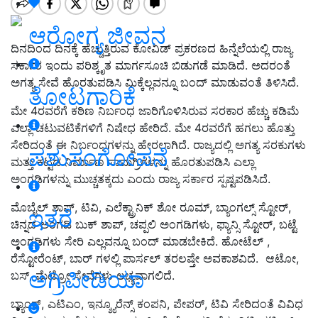
ಆರೋಗ್ಯ ಜೀವನ
ದಿನದಿಂದ ದಿನಕ್ಕೆ ಹೆಚ್ಚುತ್ತಿರುವ ಕೋವಿಡ್ ಪ್ರಕರಣದ ಹಿನ್ನೆಲೆಯಲ್ಲಿ ರಾಜ್ಯ
ಸರ್ಕಾರ ಇಂದು ಪರಿಶ್ಕೃತ ಮಾರ್ಗಸೂಚಿ ಬಿಡುಗಡೆ ಮಾಡಿದೆ. ಅದರಂತೆ
ಅಗತ್ಯ ಸೇವೆ ಹೊರತುಪಡಿಸಿ ಮಿಕ್ಕೆಲ್ಲವನ್ನೂ ಬಂದ್ ಮಾಡುವಂತೆ ತಿಳಿಸಿದೆ.
ತೋಟಗಾರಿಕೆ
ಮೇ 4ರವರೆಗೆ ಕಠಿಣ ನಿರ್ಬಂಧ ಜಾರಿಗೊಳಿಸಿರುವ ಸರಕಾರ ಹೆಚ್ಚು ಕಡಿಮೆ
ಎಲ್ಲಾ ಚಟುವಟಿಕೆಗಳಿಗೆ ನಿಷೇಧ ಹೇರಿದೆ. ಮೇ 4ರವರೆಗೆ ಹಗಲು ಹೊತ್ತು
ಸೇರಿದಂತೆ ಈ ನಿರ್ಬಂಧಗಳನ್ನು ಹೇರಲಾಗಿದೆ. ರಾಜ್ಯದಲ್ಲಿ ಅಗತ್ಯ ಸರಕುಗಳು
ಪಶುಸಂಗೋಪನೆ
ಮತ್ತು ಕಟ್ಟಡ ನಿರ್ಮಾಣ ಸಾಮಗ್ರಿಗಳನ್ನು ಹೊರತುಪಡಿಸಿ ಎಲ್ಲಾ
ಅಂಗಡಿಗಳನ್ನು ಮುಚ್ಚತಕ್ಕದು ಎಂದು ರಾಜ್ಯ ಸರ್ಕಾರ ಸ್ಪಷ್ಟಪಡಿಸಿದೆ.
ಮೊಬೈಲ್ ಶಾಪ್, ಟಿವಿ, ಎಲೆಕ್ಟ್ರಾನಿಕ್ ಶೋ ರೂಮ್, ಬ್ಯಾಂಗಲ್ಸ್ ಸ್ಟೋರ್,
ಇತರೆ
ಚಿನ್ನದ ಅಂಗಡಿ ಬುಕ್ ಶಾಪ್, ಚಪ್ಪಲಿ ಅಂಗಡಿಗಳು, ಫ್ಯಾನ್ಸಿ ಸ್ಟೋರ್, ಬಟ್ಟೆ
ಅಂಗಡಿಗಳು ಸೇರಿ ಎಲ್ಲವನ್ನೂ ಬಂದ್ ಮಾಡಬೇಕಿದೆ. ಹೋಟೆಲ್ ,
ರೆಸ್ಟೋರೆಂಟ್, ಬಾರ್ ಗಳಲ್ಲಿ ಪಾರ್ಸಲ್ ತರಲಷ್ತೇ ಅವಕಾಶವಿದೆ. ಆಟೋ,
ಅಗ್ರಿಪೀಡಿಯಾ
ಬಸ್, ಮೆಟ್ರೋ ಸೇವೆಗಳು ಲಭ್ಯವಾಗಲಿದೆ.
ಬ್ಯಾಂಕ್, ಎಟಿಎಂ, ಇನ್ಶ್ಯೂರೆನ್ಸ್ ಕಂಪನಿ, ಪೇಪರ್, ಟಿವಿ ಸೇರಿದಂತೆ ವಿವಿಧ