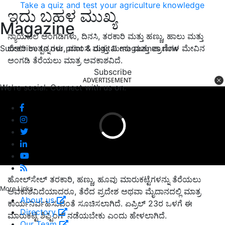
Take a quiz and test your agriculture knowledge
ಇದು ಬಹಳ ಮುಖ್ಯ
Magazine
ನ್ಯಾಯಬೆಲೆ ಅಂಗಡಿಗಳು, ದಿನಸಿ, ತರಕಾರಿ ಮತ್ತು ಹಣ್ಣು, ಹಾಲು ಮತ್ತು
ಬೇಕರಿ ಉತ್ಪನ್ನಗಳು, ಮಾಂಸ ಮತ್ತು ಮೀನು ಮತ್ತು ಪ್ರಾಣಿಗಳ ಮೇವಿನ
Subscribe to our print & digital magazines now
ಅಂಗಡಿ ತೆರೆಯಲು ಮಾತ್ರ ಅವಕಾಶವಿದೆ.
Subscribe
ADVERTISEMENT
We're social. Connect with us on:
ಹೋಲ್‌ಸೇಲ್‌ ತರಕಾರಿ, ಹಣ್ಣು, ಹೂವು ಮಾರುಕಟ್ಟೆಗಳನ್ನು ತೆರೆಯಲು
More Links
ಅವಕಾಶವಿದೆಯಾದರೂ, ತೆರೆದ ಪ್ರದೇಶ ಅಥವಾ ಮೈದಾನದಲ್ಲಿ ಮಾತ್ರ
About us
ಕಾರ್ಯನಿರ್ವಹಿಸುವಂತೆ ಸೂಚಿಸಲಾಗಿದೆ. ಏಪ್ರಿಲ್‌ 23ರ ಒಳಗೆ ಈ
Directory
ಮಾರುಕಟ್ಟೆ ಶಿಫ್ಟಿಂಗ್‌ ನಡೆಯಬೇಕು ಎಂದು ಹೇಳಲಾಗಿದೆ.
Our Team