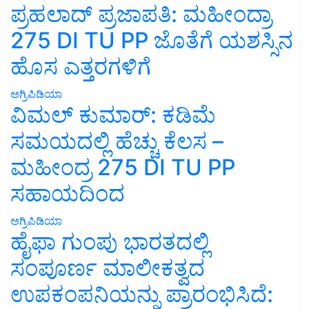
ಪ್ರಹಲಾದ್ ಪ್ರಜಾಪತಿ: ಮಹೀಂದ್ರಾ
275 DI TU PP ಜೊತೆಗೆ ಯಶಸ್ಸಿನ
ಹೊಸ ಎತ್ತರಗಳಿಗೆ
ಅಗ್ರಿಪಿಡಿಯಾ
ವಿಮಲ್ ಕುಮಾರ್: ಕಡಿಮೆ
ಸಮಯದಲ್ಲಿ ಹೆಚ್ಚು ಕೆಲಸ –
ಮಹೀಂದ್ರ 275 DI TU PP
ಸಹಾಯದಿಂದ
ಅಗ್ರಿಪಿಡಿಯಾ
ಹೈಫಾ ಗುಂಪು ಭಾರತದಲ್ಲಿ
ಸಂಪೂರ್ಣ ಮಾಲೀಕತ್ವದ
ಉಪಕಂಪನಿಯನ್ನು ಪ್ರಾರಂಭಿಸಿದೆ: