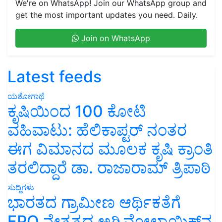
We're on WhatsApp! Join our WhatsApp group and
get the most important updates you need. Daily.
Join on WhatsApp
Latest feeds
ಯಶೋಗಾಥೆ
ಕೃಷಿಯಿಂದ 100 ಕೋಟಿ
ವಹಿವಾಟು: ಹೆಲಿಕಾಪ್ಟರ್ ನಂತರ
ಈಗ ವಿಮಾನದ ಮೂಲಕ ಕೃಷಿ ಕ್ರಾಂತಿ
ತರಲಿದ್ದಾರೆ ಡಾ. ರಾಜಾರಾಮ್ ತ್ರಿಪಾಠಿ
ಸುದ್ದಿಗಳು
ಭಾರತದ ಗ್ರಾಮೀಣ ಆರ್ಥಿಕತೆಗೆ
FPO ನೇತೃತ್ವದ ಅಗ್ರಿವೋಲ್ಟಾಯಿಕ್ಸ್‌ನ