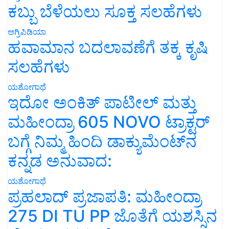
ಕಬ್ಬು ಬೆಳೆಯಲು ಸೂಕ್ತ ಸಲಹೆಗಳು
ಅಗ್ರಿಪಿಡಿಯಾ
ಹವಾಮಾನ ಬದಲಾವಣೆಗೆ ತಕ್ಕ ಕೃಷಿ
ಸಲಹೆಗಳು
ಯಶೋಗಾಥೆ
ಇದೋ ಅಂಕಿತ್ ಪಾಟೀಲ್ ಮತ್ತು
ಮಹೀಂದ್ರಾ 605 NOVO ಟ್ರಾಕ್ಟರ್
ಬಗ್ಗೆ ನಿಮ್ಮ ಹಿಂದಿ ಡಾಕ್ಯುಮೆಂಟ್‌ನ
ಕನ್ನಡ ಅನುವಾದ:
ಯಶೋಗಾಥೆ
ಪ್ರಹಲಾದ್ ಪ್ರಜಾಪತಿ: ಮಹೀಂದ್ರಾ
275 DI TU PP ಜೊತೆಗೆ ಯಶಸ್ಸಿನ