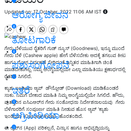
Updated on: 17 October, 2022 11:06 AM IST
ಆರೋಗ್ಯ ಜೀವನ
ತೋಟಗಾರಿಕೆ
ಗೇರು ಬೆಳೆಯುವ ರೈತರಿಗೆ ಗುಡ್ ನ್ಯೂಸ್ (Goodnews), ಇನ್ನೂ ಮುಂದೆ
ಗೇರು ಬೆಳೆ (Cashew apple) ಹೇಗೆ ಬೆಳೆಸಬೇಕು ಅದಕ್ಕೆ ತಗಲುವ ಕೀಟ
ಪಶುಸಂಗೋಪನೆ
ಹಾಗೂ ರೋಗ ನಿರ್ವಹಣೆ ಸೇರಿದಂತೆ ಇನ್ನಿತರ ಮಾಹಿತಿಗಾಗಿ ಚಿಂತೆ
ಮಾಡಬೇಕಾಗಿಲ್ಲ. ನಿಮ್ಮ ಅಂಗೈಯಲ್ಲಿಯೇ ಎಲ್ಲಾ ಮಾಹಿತಿಯು ಕ್ಷಣಾರ್ಧದಲ್ಲಿ
ರೈತರಿಗೆ ಸಿಗಲಿದೆ.
ಇತರೆ
ಕ್ಯಾಶು ಇಂಡಿಯಾ ಆ್ಯಪ್‌ ಡೌನ್ಲೋಡ್ (Download) ಮಾಡಿಕೊಂಡರೆ
ಸಾಕು. ನಿಮಗೆ ಬೇಕಾದ ಮಾಹಿತಿ ನಿಮ್ಮ ಅಂಗೈಯಲ್ಲಿಯೇ ಸಿಗಲಿದೆ. ಹೌದು,
ಪುತ್ತೂರಿನ ಐಸಿಎಆರ್‌ನ ಗೇರು ಸಂಶೋಧನಾ ನಿರ್ದೇಶನಾಲಯವು
ಗೇರು
ಬೆಳೆಗಾರರಿಗೆ ಸಂಪೂರ್ಣ ಮಾಹಿತಿ ನೀಡುವ ಹೊಸ ಆ್ಯಪ್‌ ‘ಕ್ಯಾಶು
ಅಗ್ರಿಪೀಡಿಯಾ
ಇಂಡಿಯಾ (Cashew India) ಹೊರತಂದಿದೆ.
ಈ ಆ್ಯಪ್‌ನ (App) ಪರಿಕಲ್ಪನೆ, ವಿನ್ಯಾಸ ಹಾಗೂ ಅಭಿವೃದ್ಧಿಯನ್ನು