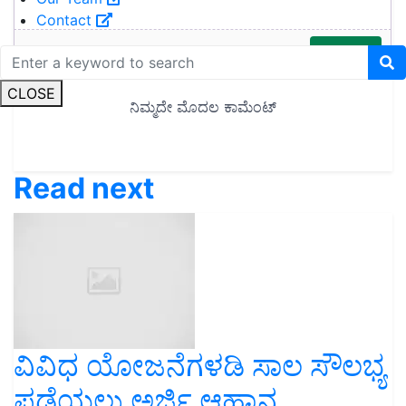
Contact
CLOSE
Read next
ವಿವಿಧ ಯೋಜನೆಗಳಡಿ ಸಾಲ ಸೌಲಭ್ಯ
ಪಡೆಯಲು ಅರ್ಜಿ ಆಹ್ವಾನ