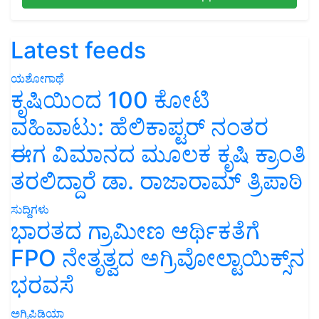
Latest feeds
ಯಶೋಗಾಥೆ
ಕೃಷಿಯಿಂದ 100 ಕೋಟಿ
ವಹಿವಾಟು: ಹೆಲಿಕಾಪ್ಟರ್ ನಂತರ
ಈಗ ವಿಮಾನದ ಮೂಲಕ ಕೃಷಿ ಕ್ರಾಂತಿ
ತರಲಿದ್ದಾರೆ ಡಾ. ರಾಜಾರಾಮ್ ತ್ರಿಪಾಠಿ
ಸುದ್ದಿಗಳು
ಭಾರತದ ಗ್ರಾಮೀಣ ಆರ್ಥಿಕತೆಗೆ
FPO ನೇತೃತ್ವದ ಅಗ್ರಿವೋಲ್ಟಾಯಿಕ್ಸ್‌ನ
ಭರವಸೆ
ಅಗ್ರಿಪಿಡಿಯಾ