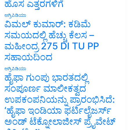
ಹೊಸ ಎತ್ತರಗಳಿಗೆ
ಅಗ್ರಿಪಿಡಿಯಾ
ವಿಮಲ್ ಕುಮಾರ್: ಕಡಿಮೆ
ಸಮಯದಲ್ಲಿ ಹೆಚ್ಚು ಕೆಲಸ –
ಮಹೀಂದ್ರ 275 DI TU PP
ಸಹಾಯದಿಂದ
ಅಗ್ರಿಪಿಡಿಯಾ
ಹೈಫಾ ಗುಂಪು ಭಾರತದಲ್ಲಿ
ಸಂಪೂರ್ಣ ಮಾಲೀಕತ್ವದ
ಉಪಕಂಪನಿಯನ್ನು ಪ್ರಾರಂಭಿಸಿದೆ:
‘ಹೈಫಾ ಇಂಡಿಯಾ ಫರ್ಟಿಲೈಜರ್ಸ್
ಅಂಡ್ ಟೆಕ್ನೋಲಾಜೀಸ್ ಪ್ರೈವೇಟ್