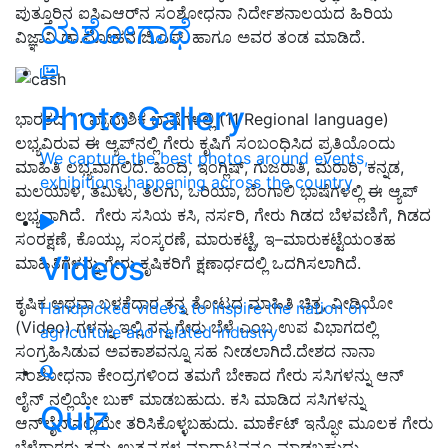
ಪುತ್ತೂರಿನ ಐಸಿಎಆರ್‌ನ ಸಂಶೋಧನಾ ನಿರ್ದೇಶನಾಲಯದ ಹಿರಿಯ
ಯಶೋಗಾಥೆ
ವಿಜ್ಞಾನಿ ಡಾ.ಮೋಹನ ಜಿ.ಎಸ್‌. ಹಾಗೂ ಅವರ ತಂಡ ಮಾಡಿದೆ.
Photo Gallery
ಭಾರತದ 11 ಪ್ರಾದೇಶಿಕ ಭಾಷೆಗಳಲ್ಲಿ (11 Regional language)
ಲಭ್ಯವಿರುವ ಈ ಆ್ಯಪ್‌ನಲ್ಲಿ ಗೇರು ಕೃಷಿಗೆ ಸಂಬಂಧಿಸಿದ ಪ್ರತಿಯೊಂದು
We capture the best photos around events,
ಮಾಹಿತಿ ಲಭ್ಯವಾಗಲಿದೆ. ಹಿಂದಿ, ಇಂಗ್ಲಿಷ್, ಗುಜರಾತಿ, ಮರಾಠಿ, ಕನ್ನಡ,
exhibitions happening across the country
ಮಲಯಾಳ, ತಮಿಳು, ತೆಲಗು, ಒರಿಯಾ, ಬೆಂಗಾಲಿ ಭಾಷೆಗಳಲ್ಲಿ ಈ ಆ್ಯಪ್‌
ಲಭ್ಯವಾಗಿದೆ. ಗೇರು ಸಸಿಯ ಕಸಿ, ನರ್ಸರಿ, ಗೇರು ಗಿಡದ ಬೆಳವಣಿಗೆ, ಗಿಡದ
ಸಂರಕ್ಷಣೆ, ಕೊಯ್ಲು, ಸಂಸ್ಕರಣೆ, ಮಾರುಕಟ್ಟೆ, ಇ–ಮಾರುಕಟ್ಟೆಯಂತಹ
Videos
ಮಾಹಿತಿಗಳನ್ನು ಗೇರು ಕೃಷಿಕರಿಗೆ ಕ್ಷಣಾರ್ಧದಲ್ಲಿ ಒದಗಿಸಲಾಗಿದೆ.
ಕೃಷಿಕ ಅಥವಾ ಬಳಕೆದಾರ ತನ್ನ ತೋಟದ ಮಾಹಿತಿ ಚಿತ್ರ, ವೀಡಿಯೋ
Handpicked videos to inspire the nation on
(Video) ಗಳನ್ನು ಇಲ್ಲಿ ನನ್ನ ಗೇರು ಬೆಳೆ ಎಂಬ ಉಪ ವಿಭಾಗದಲ್ಲಿ
agriculture and related industry
ಸಂಗ್ರಹಿಸಿಡುವ ಅವಕಾಶವನ್ನೂ ಸಹ ನೀಡಲಾಗಿದೆ.ದೇಶದ ನಾನಾ
ಸಂಶೋಧನಾ ಕೇಂದ್ರಗಳಿಂದ ತಮಗೆ ಬೇಕಾದ ಗೇರು ಸಸಿಗಳನ್ನು ಆನ್
ಲೈನ್ ನಲ್ಲಿಯೇ ಬುಕ್ ಮಾಡಬಹುದು. ಕಸಿ ಮಾಡಿದ ಸಸಿಗಳನ್ನು
Quiz
ಆನ್‌ಲೈನ್‌ನಲ್ಲಿಯೇ ತರಿಸಿಕೊಳ್ಳಬಹುದು. ಮಾರ್ಕೆಟ್‌ ಇನ್ಫೋ ಮೂಲಕ ಗೇರು
ಬೆಳೆಗಾರರು ತಮ್ಮ ಉತ್ಪನ್ನಗಳ ಮಾರಾಟವನ್ನೂ ಮಾಡಬಹುದು.