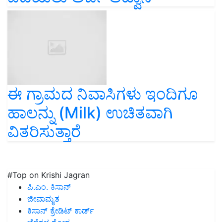
ಈ ಗ್ರಾಮದ ನಿವಾಸಿಗಳು ಇಂದಿಗೂ
ಹಾಲನ್ನು (Milk) ಉಚಿತವಾಗಿ
ವಿತರಿಸುತ್ತಾರೆ
#Top on Krishi Jagran
ಪಿ.ಎಂ. ಕಿಸಾನ್
ಜೀವಾಮೃತ
ಕಿಸಾನ್ ಕ್ರೇಡಿಟ್ ಕಾರ್ಡ್