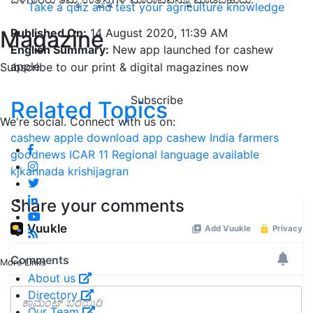
Take a quiz and test your agriculture knowledge
Magazine
Published On:
14 August 2020, 11:39 AM
English Summary:
New app launched for cashew
apple
Subscribe to our print & digital magazines now
Subscribe
Related Topics
We're social. Connect with us on:
cashew apple
download
app
cashew India
farmers
goodnews
ICAR
11 Regional language
available
kjkannada
krishijagran
Share your comments
More Links
About us
Directory
Our Team