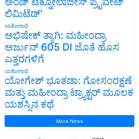
ಅಂಡ್ ಟೆಕ್ನೋಲಾಜೀಸ್ ಪ್ರೈವೇಟ್
ಲಿಮಿಟೆಡ್’
ಯಶೋಗಾಥೆ
ಅಭಿಷೇಕ್ ತ್ಯಾಗಿ: ಮಹೀಂದ್ರಾ
ಅರ್ಜುನ್ 605 DI ಜೊತೆ ಹೊಸ
ಎತ್ತರಗಳಿಗೆ
ಯಶೋಗಾಥೆ
ಯೋಗೇಶ್ ಭೂತಡಾ: ಗೋಸಂರಕ್ಷಣೆ
ಮತ್ತು ಮಹೀಂದ್ರಾ ಟ್ರ್ಯಾಕ್ಟರ್ ಮೂಲಕ
ಯಶಸ್ಸಿನ ಕಥೆ
More News