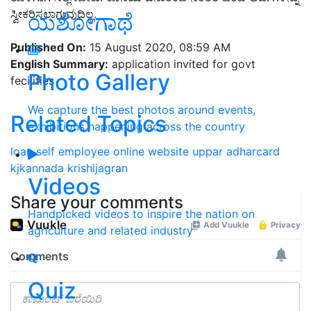
ಸ್ವೀಕರಿಸಲಾಗುವುದಿಲ್ಲ.
ಯಶೋಗಾಥೆ
Published On:
15 August 2020, 08:59 AM
English Summary:
application invited for govt
Photo Gallery
fecilities
We capture the best photos around events,
Related Topics
exhibitions happening across the country
loan
self employee
online
website
uppar
adharcard
kjkannada
krishijagran
Videos
Share your comments
Handpicked videos to inspire the nation on
agriculture and related industry
Quiz