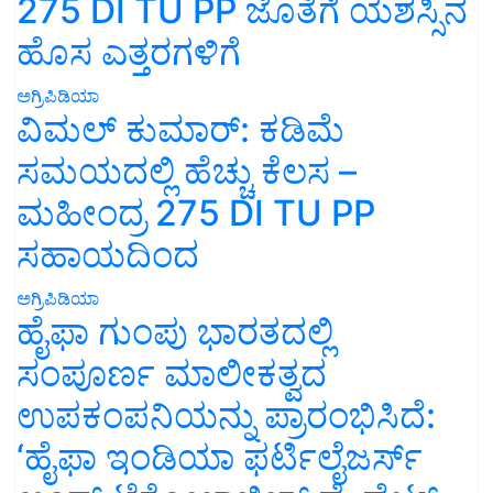
275 DI TU PP ಜೊತೆಗೆ ಯಶಸ್ಸಿನ
ಹೊಸ ಎತ್ತರಗಳಿಗೆ
ಅಗ್ರಿಪಿಡಿಯಾ
ವಿಮಲ್ ಕುಮಾರ್: ಕಡಿಮೆ
ಸಮಯದಲ್ಲಿ ಹೆಚ್ಚು ಕೆಲಸ –
ಮಹೀಂದ್ರ 275 DI TU PP
ಸಹಾಯದಿಂದ
ಅಗ್ರಿಪಿಡಿಯಾ
ಹೈಫಾ ಗುಂಪು ಭಾರತದಲ್ಲಿ
ಸಂಪೂರ್ಣ ಮಾಲೀಕತ್ವದ
ಉಪಕಂಪನಿಯನ್ನು ಪ್ರಾರಂಭಿಸಿದೆ:
‘ಹೈಫಾ ಇಂಡಿಯಾ ಫರ್ಟಿಲೈಜರ್ಸ್