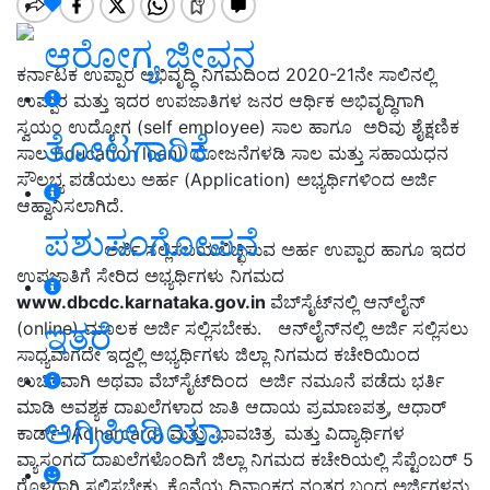
ಆರೋಗ್ಯ ಜೀವನ
ಕರ್ನಾಟಕ ಉಪ್ಪಾರ ಅಭಿವೃದ್ಧಿ ನಿಗಮದಿಂದ 2020-21ನೇ ಸಾಲಿನಲ್ಲಿ
ಉಪ್ಪಾರ ಮತ್ತು ಇದರ ಉಪಜಾತಿಗಳ ಜನರ ಆರ್ಥಿಕ ಅಭಿವೃದ್ಧಿಗಾಗಿ
ಸ್ವಯಂ ಉದ್ಯೋಗ (self employee) ಸಾಲ ಹಾಗೂ ಅರಿವು ಶೈಕ್ಷಣಿಕ
ತೋಟಗಾರಿಕೆ
ಸಾಲ Education loan) ಯೋಜನೆಗಳಡಿ ಸಾಲ ಮತ್ತು ಸಹಾಯಧನ
ಸೌಲಭ್ಯ ಪಡೆಯಲು ಅರ್ಹ (Application) ಅಭ್ಯರ್ಥಿಗಳಿಂದ ಅರ್ಜಿ
ಆಹ್ವಾನಿಸಲಾಗಿದೆ.
ಪಶುಸಂಗೋಪನೆ
ಅರ್ಜಿ ಸಲ್ಲಿಸಬಯಲಿಚ್ಛಿಸುವ ಅರ್ಹ ಉಪ್ಪಾರ ಹಾಗೂ ಇದರ
ಉಪಜಾತಿಗೆ ಸೇರಿದ ಅಭ್ಯರ್ಥಿಗಳು ನಿಗಮದ
www.dbcdc.karnataka.gov.in
ವೆಬ್‍ಸೈಟ್‍ನಲ್ಲಿ ಆನ್‍ಲೈನ್
ಇತರೆ
(online) ಮೂಲಕ ಅರ್ಜಿ ಸಲ್ಲಿಸಬೇಕು. ಆನ್‍ಲೈನ್‍ನಲ್ಲಿ ಅರ್ಜಿ ಸಲ್ಲಿಸಲು
ಸಾಧ್ಯವಾಗದೇ ಇದ್ದಲ್ಲಿ ಅಭ್ಯರ್ಥಿಗಳು ಜಿಲ್ಲಾ ನಿಗಮದ ಕಚೇರಿಯಿಂದ
ಉಚಿತವಾಗಿ ಅಥವಾ ವೆಬ್‍ಸೈಟ್‍ದಿಂದ ಅರ್ಜಿ ನಮೂನೆ ಪಡೆದು ಭರ್ತಿ
ಮಾಡಿ ಅವಶ್ಯಕ ದಾಖಲೆಗಳಾದ ಜಾತಿ ಆದಾಯ ಪ್ರಮಾಣಪತ್ರ, ಆಧಾರ್
ಅಗ್ರಿಪೀಡಿಯಾ
ಕಾರ್ಡ್ (Adharcard) ಮತ್ತು ಭಾವಚಿತ್ರ ಮತ್ತು ವಿದ್ಯಾರ್ಥಿಗಳ
ವ್ಯಾಸಂಗದ ದಾಖಲೆಗಳೊಂದಿಗೆ ಜಿಲ್ಲಾ ನಿಗಮದ ಕಚೇರಿಯಲ್ಲಿ ಸೆಪ್ಟೆಂಬರ್ 5
ರೊಳಗಾಗಿ ಸಲ್ಲಿಸಬೇಕು. ಕೊನೆಯ ದಿನಾಂಕದ ನಂತರ ಬಂದ ಅರ್ಜಿಗಳನ್ನು