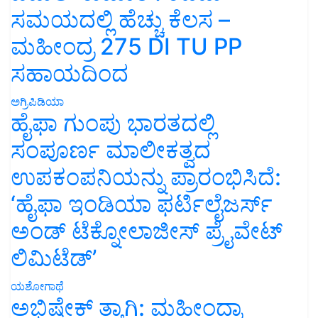
ಸಮಯದಲ್ಲಿ ಹೆಚ್ಚು ಕೆಲಸ –
ಮಹೀಂದ್ರ 275 DI TU PP
ಸಹಾಯದಿಂದ
ಅಗ್ರಿಪಿಡಿಯಾ
ಹೈಫಾ ಗುಂಪು ಭಾರತದಲ್ಲಿ
ಸಂಪೂರ್ಣ ಮಾಲೀಕತ್ವದ
ಉಪಕಂಪನಿಯನ್ನು ಪ್ರಾರಂಭಿಸಿದೆ:
‘ಹೈಫಾ ಇಂಡಿಯಾ ಫರ್ಟಿಲೈಜರ್ಸ್
ಅಂಡ್ ಟೆಕ್ನೋಲಾಜೀಸ್ ಪ್ರೈವೇಟ್
ಲಿಮಿಟೆಡ್’
ಯಶೋಗಾಥೆ
ಅಭಿಷೇಕ್ ತ್ಯಾಗಿ: ಮಹೀಂದ್ರಾ