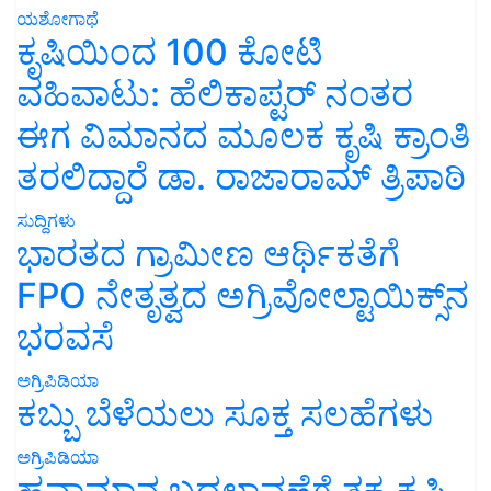
ಯಶೋಗಾಥೆ
ಕೃಷಿಯಿಂದ 100 ಕೋಟಿ
ವಹಿವಾಟು: ಹೆಲಿಕಾಪ್ಟರ್ ನಂತರ
ಈಗ ವಿಮಾನದ ಮೂಲಕ ಕೃಷಿ ಕ್ರಾಂತಿ
ತರಲಿದ್ದಾರೆ ಡಾ. ರಾಜಾರಾಮ್ ತ್ರಿಪಾಠಿ
ಸುದ್ದಿಗಳು
ಭಾರತದ ಗ್ರಾಮೀಣ ಆರ್ಥಿಕತೆಗೆ
FPO ನೇತೃತ್ವದ ಅಗ್ರಿವೋಲ್ಟಾಯಿಕ್ಸ್‌ನ
ಭರವಸೆ
ಅಗ್ರಿಪಿಡಿಯಾ
ಕಬ್ಬು ಬೆಳೆಯಲು ಸೂಕ್ತ ಸಲಹೆಗಳು
ಅಗ್ರಿಪಿಡಿಯಾ
ಹವಾಮಾನ ಬದಲಾವಣೆಗೆ ತಕ್ಕ ಕೃಷಿ