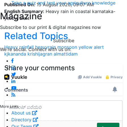
Take a quiz and test your agriculture knowledge
Published On:
15 August 2020, 09:07 AM
English Summary:
Heavy rain in coastal karnataka-
Magazine
yellow alert
Subscribe to our print & digital magazines now
Related Topics
Subscribe
Heavy rainfall
heavyrain
monsoon
yellow alert
We're social. Connect with us on:
kjkananda
krishijagran
almattidam
Share your comments
More Links
About us
Directory
Our Team