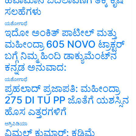
ಸಲಹೆಗಳು
ಯಶೋಗಾಥೆ
ಇದೋ ಅಂಕಿತ್ ಪಾಟೀಲ್ ಮತ್ತು
ಮಹೀಂದ್ರಾ 605 NOVO ಟ್ರಾಕ್ಟರ್
ಬಗ್ಗೆ ನಿಮ್ಮ ಹಿಂದಿ ಡಾಕ್ಯುಮೆಂಟ್‌ನ
ಕನ್ನಡ ಅನುವಾದ:
ಯಶೋಗಾಥೆ
ಪ್ರಹಲಾದ್ ಪ್ರಜಾಪತಿ: ಮಹೀಂದ್ರಾ
275 DI TU PP ಜೊತೆಗೆ ಯಶಸ್ಸಿನ
ಹೊಸ ಎತ್ತರಗಳಿಗೆ
ಅಗ್ರಿಪಿಡಿಯಾ
ವಿಮಲ್ ಕುಮಾರ್: ಕಡಿಮೆ