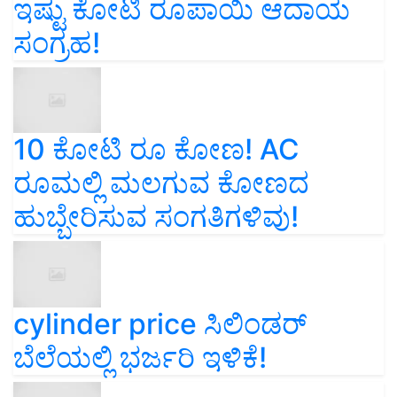
ಇಷ್ಟು ಕೋಟಿ ರೂಪಾಯಿ ಆದಾಯ
ಸಂಗ್ರಹ!
10 ಕೋಟಿ ರೂ ಕೋಣ! AC
ರೂಮಲ್ಲಿ ಮಲಗುವ ಕೋಣದ
ಹುಬ್ಬೇರಿಸುವ ಸಂಗತಿಗಳಿವು!
cylinder price ಸಿಲಿಂಡರ್‌
ಬೆಲೆಯಲ್ಲಿ ಭರ್ಜರಿ ಇಳಿಕೆ!