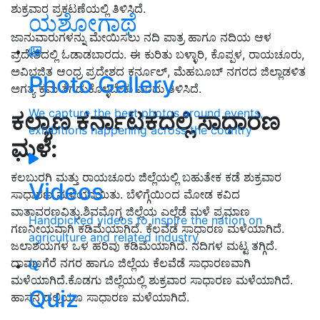
ಶುಕ್ರವಾರ ಪ್ರಕಟಣೆಯಲ್ಲಿ ತಿಳಿಸಿದೆ.
ಯಶೋಗಾಥೆ
ಜಾನುವಾರುಗಳನ್ನು ಮೇಯಿಸಲು ನದಿ ಪಾತ್ರ ಹಾಗೂ ನದಿಯ ಆಳ
ಪ್ರದೇಶದಲ್ಲಿ ಓಡಾಡಬಾರದು. ಈ ಕುರಿತು ಬಳ್ಳಾರಿ, ಕೊಪ್ಪಳ, ರಾಯಚೂರು,
ಅವಿಭಜಿತ ಆಂಧ್ರ ಪ್ರದೇಶದ ಕರ್ನೂಲ್‌, ಮೆಹಬೂಬ್‌ ನಗರದ ಜಿಲ್ಲಾಡಳಿತ
Photo Gallery
ಅಗತ್ಯ ಕ್ರಮ ತೆಗೆದುಕೊಳ್ಳಬೇಕು ಎಂದು ತಿಳಿಸಿದೆ.
We capture the best photos around events,
ಕಲ್ಯಾಣ ಕರ್ನಾಟಕದಲ್ಲಿ ಸಾಧಾರಣ
exhibitions happening across the country
ಮಳೆ
:
ಕಲಬುರಗಿ ಮತ್ತು ರಾಯಚೂರು ಜಿಲ್ಲೆಯಲ್ಲಿ ಬಹುತೇಕ ಕಡೆ ಶುಕ್ರವಾರ
Videos
ಸಾಧಾರಣ ಮಳೆಯಾಯಿತು. ಬೆಳಿಗ್ಗೆಯಿಂದ ಮೋಡ ಕವಿದ
ವಾತಾವರಣವಿತ್ತು.ಶಿವಮೊಗ್ಗ ಜಿಲ್ಲೆಯ ಎಲ್ಲೆಡೆ ಮಳೆ ಪ್ರಮಾಣ
Handpicked videos to inspire the nation on
ಗಣನೀಯವಾಗಿ ಕಡಿಮೆಯಾಗಿದೆ. ಕೆಲವೆಡೆ ಸಾಧಾರಣ ಮಳೆಯಾಗಿದೆ.
agriculture and related industry
ಜಲಾಶಯಗಳ ಒಳ ಹರಿವು ಕಡಿಮೆಯಾಗಿದೆ. ನದಿಗಳ ಮಟ್ಟ ತಗ್ಗಿದೆ.
ದಾವಣಗೆರೆ ನಗರ ಹಾಗೂ ಜಿಲ್ಲೆಯ ಕೆಲವೆಡೆ ಸಾಧಾರಣವಾಗಿ
ಮಳೆಯಾಗಿದೆ.ಕೊಡಗು ಜಿಲ್ಲೆಯಲ್ಲಿ ಶುಕ್ರವಾರ ಸಾಧಾರಣ ಮಳೆಯಾಗಿದೆ.
Quiz
ಹಾಸನ ದಲ್ಲಿಯೂ ಸಾಧಾರಣ ಮಳೆಯಾಗಿದೆ.