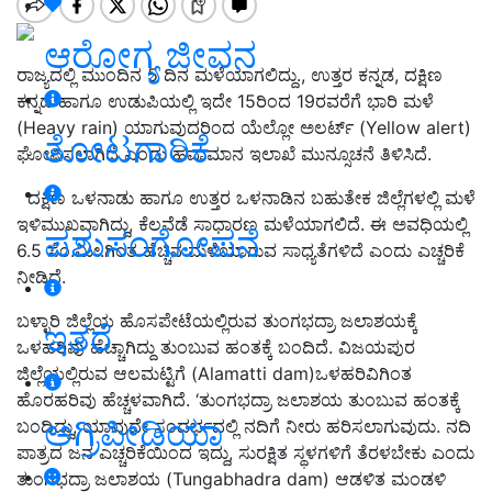
ಆರೋಗ್ಯ ಜೀವನ
ರಾಜ್ಯದಲ್ಲಿ ಮುಂದಿನ 5 ದಿನ ಮಳೆಯಾಗಲಿದ್ದು., ಉತ್ತರ ಕನ್ನಡ, ದಕ್ಷಿಣ
ಕನ್ನಡ ಹಾಗೂ ಉಡುಪಿಯಲ್ಲಿ ಇದೇ 15ರಿಂದ 19ರವರೆಗೆ ಭಾರಿ ಮಳೆ
(Heavy rain) ಯಾಗುವುದರಿಂದ ಯೆಲ್ಲೋ ಅಲರ್ಟ್ (Yellow alert)
ತೋಟಗಾರಿಕೆ
ಘೋಷಿಸಲಾಗಿದೆ ಎಂದು ಹವಾಮಾನ ಇಲಾಖೆ ಮುನ್ಸೂಚನೆ ತಿಳಿಸಿದೆ.
ದಕ್ಷಿಣ ಒಳನಾಡು ಹಾಗೂ ಉತ್ತರ ಒಳನಾಡಿನ ಬಹುತೇಕ ಜಿಲ್ಲೆಗಳಲ್ಲಿ ಮಳೆ
ಇಳಿಮುಖವಾಗಿದ್ದು, ಕೆಲವೆಡೆ ಸಾಧಾರಣ ಮಳೆಯಾಗಲಿದೆ. ಈ ಅವಧಿಯಲ್ಲಿ
ಪಶುಸಂಗೋಪನೆ
6.5 ಸೆಂ.ಮೀ.ಗಿಂತ ಹೆಚ್ಚಿನ ಮಳೆಯಾಗುವ ಸಾಧ್ಯತೆಗಳಿದೆ ಎಂದು ಎಚ್ಚರಿಕೆ
ನೀಡಿದೆ.
ಬಳ್ಳಾರಿ ಜಿಲ್ಲೆಯ ಹೊಸಪೇಟೆಯಲ್ಲಿರುವ ತುಂಗಭದ್ರಾ ಜಲಾಶಯಕ್ಕೆ
ಇತರೆ
ಒಳಹರಿವು ಹೆಚ್ಚಾಗಿದ್ದು ತುಂಬುವ ಹಂತಕ್ಕೆ ಬಂದಿದೆ. ವಿಜಯಪುರ
ಜಿಲ್ಲೆಯಲ್ಲಿರುವ ಆಲಮಟ್ಟಿಗೆ (Alamatti dam)ಒಳಹರಿವಿಗಿಂತ
ಹೊರಹರಿವು ಹೆಚ್ಚಳವಾಗಿದೆ. ‘ತುಂಗಭದ್ರಾ ಜಲಾಶಯ ತುಂಬುವ ಹಂತಕ್ಕೆ
ಅಗ್ರಿಪೀಡಿಯಾ
ಬಂದಿದ್ದು, ಯಾವುದೇ ಸಂದರ್ಭದಲ್ಲಿ ನದಿಗೆ ನೀರು ಹರಿಸಲಾಗುವುದು. ನದಿ
ಪಾತ್ರದ ಜನ ಎಚ್ಚರಿಕೆಯಿಂದ ಇದ್ದು, ಸುರಕ್ಷಿತ ಸ್ಥಳಗಳಿಗೆ ತೆರಳಬೇಕು ಎಂದು
ತುಂಗಭದ್ರಾ ಜಲಾಶಯ (Tungabhadra dam) ಆಡಳಿತ ಮಂಡಳಿ