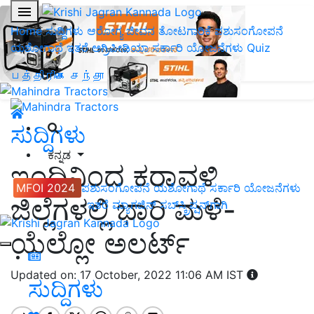
Home
ಸುದ್ದಿಗಳು
ಆರೋಗ್ಯ ಜೀವನ
ತೋಟಗಾರಿಕೆ
ಪಶುಸಂಗೋಪನೆ
ಯಶೋಗಾಥೆ
ಇತರೆ
ಅಗ್ರಿಪೀಡಿಯಾ
ಸರ್ಕಾರಿ ಯೋಜನೆಗಳು
Quiz
பத்திரிகை சந்தா
ಸುದ್ದಿಗಳು
ಕನ್ನಡ
ಇಂದಿನಿಂದ ಕರಾವಳಿ
MFOI 2024
ಪಶುಸಂಗೋಪನೆ
ಯಶೋಗಾಥೆ
ಸರ್ಕಾರಿ ಯೋಜನೆಗಳು
ಜಿಲ್ಲೆಗಳಲ್ಲಿ ಭಾರಿ ಮಳೆ-
ಇತರೆ
ಮ್ಯಾಗಜಿನ್‌ ಸಬ್‌ಸ್ಕ್ರಿಪ್ಷನ್‌ಗಾಗಿ
ಯೆಲ್ಲೋ ಅಲರ್ಟ್
Updated on: 17 October, 2022 11:06 AM IST
ಸುದ್ದಿಗಳು