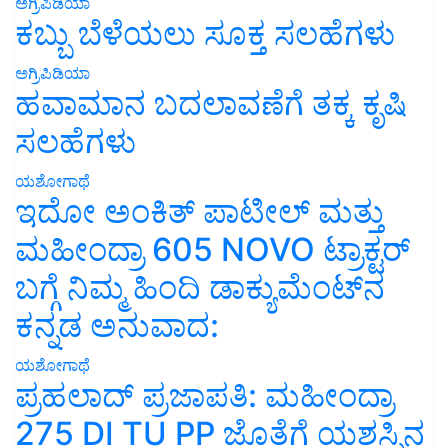
ಅಗ್ರಿಪಿಡಿಯಾ
ಕಬ್ಬು ಬೆಳೆಯಲು ಸೂಕ್ತ ಸಲಹೆಗಳು
ಅಗ್ರಿಪಿಡಿಯಾ
ಹವಾಮಾನ ಬದಲಾವಣೆಗೆ ತಕ್ಕ ಕೃಷಿ
ಸಲಹೆಗಳು
ಯಶೋಗಾಥೆ
ಇದೋ ಅಂಕಿತ್ ಪಾಟೀಲ್ ಮತ್ತು
ಮಹೀಂದ್ರಾ 605 NOVO ಟ್ರಾಕ್ಟರ್
ಬಗ್ಗೆ ನಿಮ್ಮ ಹಿಂದಿ ಡಾಕ್ಯುಮೆಂಟ್‌ನ
ಕನ್ನಡ ಅನುವಾದ:
ಯಶೋಗಾಥೆ
ಪ್ರಹಲಾದ್ ಪ್ರಜಾಪತಿ: ಮಹೀಂದ್ರಾ
275 DI TU PP ಜೊತೆಗೆ ಯಶಸ್ಸಿನ