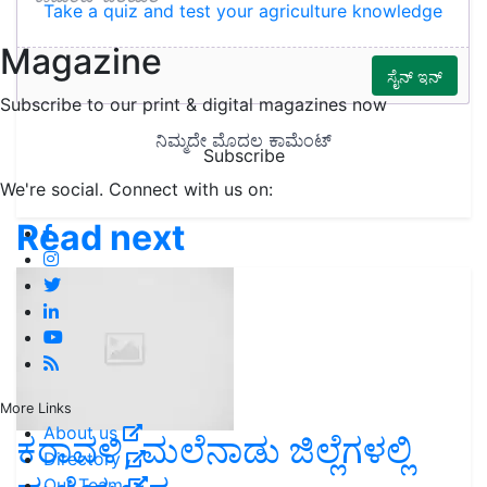
Take a quiz and test your agriculture knowledge
Magazine
Subscribe to our print & digital magazines now
Subscribe
We're social. Connect with us on:
Read next
More Links
About us
ಕರಾವಳಿ, ಮಲೆನಾಡು ಜಿಲ್ಲೆಗಳಲ್ಲಿ
Directory
Our Team