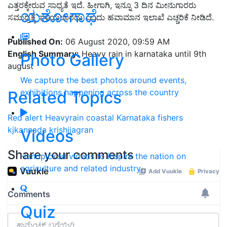
ಎತ್ತರಕ್ಕೇರುವ ಸಾಧ್ಯತೆ ಇದೆ. ಹೀಗಾಗಿ, ಇನ್ನೂ 3 ದಿನ ಮೀನುಗಾರರು
ಯಶೋಗಾಥೆ
ಸಮುದ್ರಕ್ಕೆ ಇಳಿಯಬಾರದು ಎಂದು ಹವಾಮಾನ ಇಲಾಖೆ ಎಚ್ಚರಿಕೆ ನೀಡಿದೆ.
Published On:
06 August 2020, 09:59 AM
English Summary:
Heavy rain in karnataka until 9th
Photo Gallery
august
We capture the best photos around events,
exhibitions happening across the country
Related Topics
Red alert
Heavyrain
coastal Karnataka
fishers
kjkannada
krishijagran
Videos
Share your comments
Handpicked videos to inspire the nation on
agriculture and related industry
Quiz