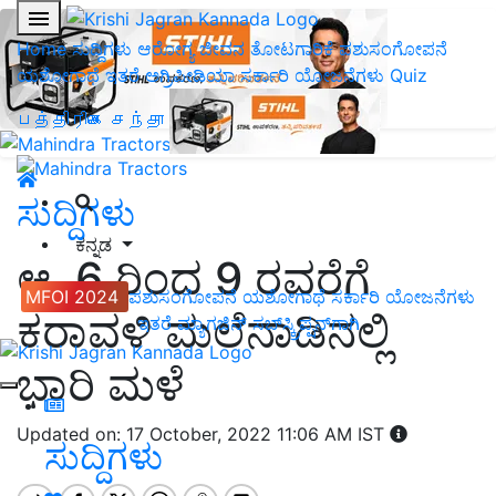
Home
ಸುದ್ದಿಗಳು
ಆರೋಗ್ಯ ಜೀವನ
ತೋಟಗಾರಿಕೆ
ಪಶುಸಂಗೋಪನೆ
ಯಶೋಗಾಥೆ
ಇತರೆ
ಅಗ್ರಿಪೀಡಿಯಾ
ಸರ್ಕಾರಿ ಯೋಜನೆಗಳು
Quiz
பத்திரிகை சந்தா
ಸುದ್ದಿಗಳು
ಕನ್ನಡ
ಆ. 6 ರಿಂದ 9 ರವರೆಗೆ
MFOI 2024
ಪಶುಸಂಗೋಪನೆ
ಯಶೋಗಾಥೆ
ಸರ್ಕಾರಿ ಯೋಜನೆಗಳು
ಕರಾವಳಿ ಮಲೆನಾಡಿನಲ್ಲಿ
ಇತರೆ
ಮ್ಯಾಗಜಿನ್‌ ಸಬ್‌ಸ್ಕ್ರಿಪ್ಷನ್‌ಗಾಗಿ
ಭಾರಿ ಮಳೆ
Updated on: 17 October, 2022 11:06 AM IST
ಸುದ್ದಿಗಳು