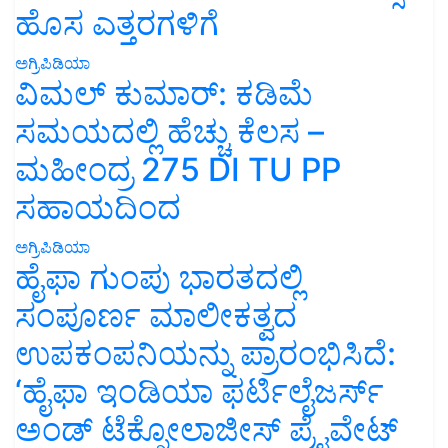
ಹೊಸ ಎತ್ತರಗಳಿಗೆ
ಅಗ್ರಿಪಿಡಿಯಾ
ವಿಮಲ್ ಕುಮಾರ್: ಕಡಿಮೆ
ಸಮಯದಲ್ಲಿ ಹೆಚ್ಚು ಕೆಲಸ –
ಮಹೀಂದ್ರ 275 DI TU PP
ಸಹಾಯದಿಂದ
ಅಗ್ರಿಪಿಡಿಯಾ
ಹೈಫಾ ಗುಂಪು ಭಾರತದಲ್ಲಿ
ಸಂಪೂರ್ಣ ಮಾಲೀಕತ್ವದ
ಉಪಕಂಪನಿಯನ್ನು ಪ್ರಾರಂಭಿಸಿದೆ:
‘ಹೈಫಾ ಇಂಡಿಯಾ ಫರ್ಟಿಲೈಜರ್ಸ್
ಅಂಡ್ ಟೆಕ್ನೋಲಾಜೀಸ್ ಪ್ರೈವೇಟ್