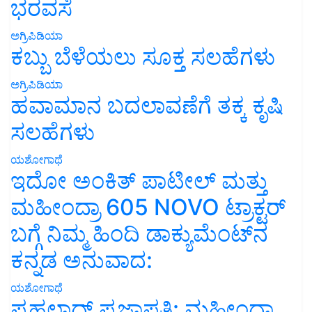
ಭರವಸೆ
ಅಗ್ರಿಪಿಡಿಯಾ
ಕಬ್ಬು ಬೆಳೆಯಲು ಸೂಕ್ತ ಸಲಹೆಗಳು
ಅಗ್ರಿಪಿಡಿಯಾ
ಹವಾಮಾನ ಬದಲಾವಣೆಗೆ ತಕ್ಕ ಕೃಷಿ
ಸಲಹೆಗಳು
ಯಶೋಗಾಥೆ
ಇದೋ ಅಂಕಿತ್ ಪಾಟೀಲ್ ಮತ್ತು
ಮಹೀಂದ್ರಾ 605 NOVO ಟ್ರಾಕ್ಟರ್
ಬಗ್ಗೆ ನಿಮ್ಮ ಹಿಂದಿ ಡಾಕ್ಯುಮೆಂಟ್‌ನ
ಕನ್ನಡ ಅನುವಾದ:
ಯಶೋಗಾಥೆ
ಪ್ರಹಲಾದ್ ಪ್ರಜಾಪತಿ: ಮಹೀಂದ್ರಾ