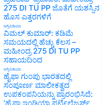
275 DI TU PP ಜೊತೆಗೆ ಯಶಸ್ಸಿನ
ಹೊಸ ಎತ್ತರಗಳಿಗೆ
ಅಗ್ರಿಪಿಡಿಯಾ
ವಿಮಲ್ ಕುಮಾರ್: ಕಡಿಮೆ
ಸಮಯದಲ್ಲಿ ಹೆಚ್ಚು ಕೆಲಸ –
ಮಹೀಂದ್ರ 275 DI TU PP
ಸಹಾಯದಿಂದ
ಅಗ್ರಿಪಿಡಿಯಾ
ಹೈಫಾ ಗುಂಪು ಭಾರತದಲ್ಲಿ
ಸಂಪೂರ್ಣ ಮಾಲೀಕತ್ವದ
ಉಪಕಂಪನಿಯನ್ನು ಪ್ರಾರಂಭಿಸಿದೆ:
‘ಹೈಫಾ ಇಂಡಿಯಾ ಫರ್ಟಿಲೈಜರ್ಸ್