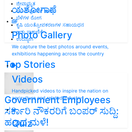
ಜೀವಾಮೃತ
ಯಶೋಗಾಥೆ
ಕಿಸಾನ್ ಕ್ರೇಡಿಟ್ ಕಾರ್ಡ್
ಬೆಳೆಗಳ ರೋಗ
ಕೃಷಿ ಯಂತ್ರೋಪಕರಣಗಳ ಸಹಾಯಧನ
ಆಡು ಸಾಕಾಣಿಕೆ
Photo Gallery
ಉದ್ಯೋಗ
We capture the best photos around events,
exhibitions happening across the country
Top Stories
Videos
Handpicked videos to inspire the nation on
Government Employees
agriculture and related industry
ಸರ್ಕಾರಿ ನೌಕರರಿಗೆ ಬಂಪರ್‌ ಸುದ್ದಿ:
ಹಣದ ಮಳೆ!
Quiz