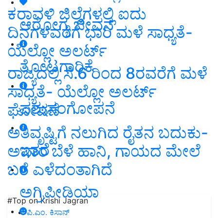
ಕರಾವಳಿ ಜಿಲ್ಲೆಗಳಲ್ಲಿ ಐದು
ಆರೋಗ್ಯ ಜೀವನ
ದಿನಗಳವರೆಗೆ ಭಾರಿ ಮಳೆ ಸಾಧ್ಯತೆ-
ಯೆಲ್ಲೋ ಅಲರ್ಟ್
ತೋಟಗಾರಿಕೆ
ರಾಜ್ಯದಲ್ಲಿ ಸೆ.6 ರಿಂದ 8ರವರೆಗೆ ಮಳೆ
ಸಾಧ್ಯತೆ- ಯೆಲ್ಲೋ ಅಲರ್ಟ್
ಪಶುಸಂಗೋಪನೆ
ಘೋಷಣೆ
ಅತಿವೃಷ್ಟಿಗೆ ನಲುಗಿದ ರೈತನ ಬದುಕು-
ಇತರೆ
ಅಪಾರ ಬೆಳೆ ಹಾನಿ, ಗಾಯದ ಮೇಲೆ
ಬರೆ ಎಳೆದಂತಾಗಿದೆ
ಅಗ್ರಿಪೀಡಿಯಾ
#Top on Krishi Jagran
ಪಿ.ಎಂ. ಕಿಸಾನ್