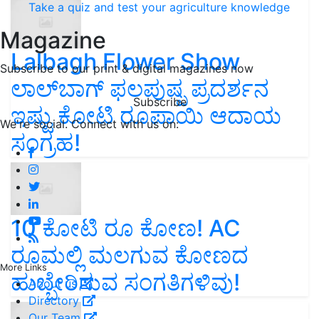
Take a quiz and test your agriculture knowledge
Magazine
Lalbagh Flower Show
Subscribe to our print & digital magazines now
ಲಾಲ್‌ಬಾಗ್ ಫಲಪುಷ್ಪ ಪ್ರದರ್ಶನ
Subscribe
ಇಷ್ಟು ಕೋಟಿ ರೂಪಾಯಿ ಆದಾಯ
We're social. Connect with us on:
ಸಂಗ್ರಹ!
10 ಕೋಟಿ ರೂ ಕೋಣ! AC
ರೂಮಲ್ಲಿ ಮಲಗುವ ಕೋಣದ
More Links
ಹುಬ್ಬೇರಿಸುವ ಸಂಗತಿಗಳಿವು!
About us
Directory
Our Team