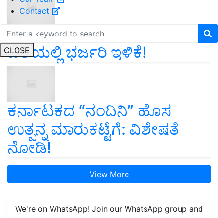
Contact
cylinder price ಸಿಲಿಂಡರ್‌
ಬೆಲೆಯಲ್ಲಿ ಭರ್ಜರಿ ಇಳಿಕೆ!
CLOSE
ಕರ್ನಾಟಕದ “ನಂದಿನಿ” ಹೊಸ
ಉತ್ಪನ್ನ ಮಾರುಕಟ್ಟೆಗೆ: ವಿಶೇಷತೆ
ನೋಡಿ!
View More
We're on WhatsApp! Join our WhatsApp group and