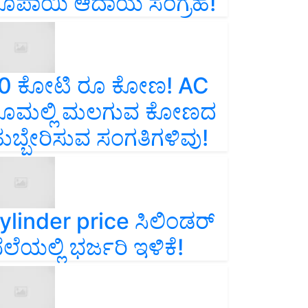
ೂಪಾಯಿ ಆದಾಯ ಸಂಗ್ರಹ!
0 ಕೋಟಿ ರೂ ಕೋಣ! AC
ೂಮಲ್ಲಿ ಮಲಗುವ ಕೋಣದ
ುಬ್ಬೇರಿಸುವ ಸಂಗತಿಗಳಿವು!
ylinder price ಸಿಲಿಂಡರ್‌
ೆಲೆಯಲ್ಲಿ ಭರ್ಜರಿ ಇಳಿಕೆ!