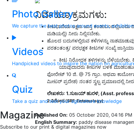
Photo Gallery
ನಿರ್ವಹಣ ಕ್ರಮಗಳು:
We capture the best photos around events, exhibitio
ಕೀಟಭಾದೆಯ ಲಕ್ಷಣ ಜಾಸ್ತಿ ಕಂಡುಬಂದಲ್ಲಿಒಂದು ದಿನ
ಮಡಿಯಲ್ಲಿ) ನೀರು ನಿಲ್ಲಿಸಬೇಕು.
ಹೊಲದ ಬದುಗಳಲ್ಲಿರುವ ಕಳೆಗಳನ್ನು ನಾಶಮಾಡುವು
ಪರತಂತಂತ್ರ/ ಪರಭಕ್ಷಕ ಕೀಟಗಳ ಸಂಖ್ಯೆ ಜಾಸ್ತಿ
Videos
ಕೀಟ ನಿರೋಧಕ ತಳಿಗಳನ್ನು ಬೆಳೆಯಬೇಕು. ಕ
Handpicked videos to inspire the nation on agricultur
ಯಾವುದಾದರು ಕೀಟಗಳ ಬಳಕೆ ಮಾಡಬಹುದ
ಫೋರೇಟ್ 10 ಜಿ. @ 75 ಗ್ರಾಂ. ಅಥವಾ ಕಾರ್ಬೋಫ
ಮೀಟರ್ ಪ್ರದೇಶ) ನಂತರ ಸ್ವಲ್ಪ ಪ್ರಮಾಣದಲ್ಲಿ ನೀ
Quiz
ಲೇಖಕರು: 1.ಸುಜಯ್ ಹುರಳಿ, (Asst. profess
2.ವಿನೋದ (SRF, Entomology)
Take a quiz and test your agriculture knowledge
Magazine
Published On:
05 October 2020, 04:16 PM
English Summary:
paddy disease manage
Subscribe to our print & digital magazines now