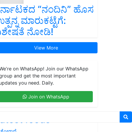
ರ್ನಾಟಕದ “ನಂದಿನಿ” ಹೊಸ
ತ್ಪನ್ನ ಮಾರುಕಟ್ಟೆಗೆ:
ಿಶೇಷತೆ ನೋಡಿ!
View More
We're on WhatsApp! Join our WhatsApp
group and get the most important
updates you need. Daily.
Join on WhatsApp
atest feeds
ಶೋಗಾಥೆ