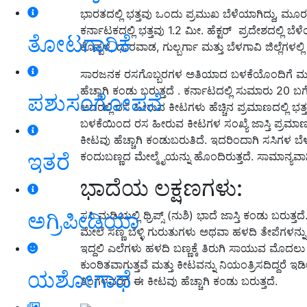
ಭಾರತದಲ್ಲಿ ಭತ್ತವು ಒಂದು ಪ್ರಮುಖ ಬೆಳೆಯಾಗಿದ್ದು, ಮೂ
ಕರ್ನಾಟಕದಲ್ಲಿ ಭತ್ತವು 1.2 ಮೀ. ಹೆಕ್ಟರ್ ಪ್ರದೇಶದಲ್ಲಿ ಬ
ತೋಟಗಾರಿಕೆ
ಕೊಪ್ಪಳ, ಧಾರವಾಡ, ಗುಲ್ಬರ್ಗಾ ಮತ್ತು ಬೆಳಗಾವಿ ಜಿಲ್ಲೆಗಳಲ್ಲಿ
ಸಾರಜನಕ ರಸಗೊಬ್ಬರಗಳ ಅತಿಯಾದ ಬಳಕೆಯೊಂದಿಗೆ ಮತ್ತು
ಹೆಚ್ಚಾಗಿ ಕಂಡು ಬರುತ್ತದೆ . ಕರ್ನಾಟದಲ್ಲಿ ಸುಮಾರು 20 ಬ
ಪಶುಸಂಗೋಪನೆ
ಅದರಲ್ಲಿ ರಸ ಹೀರುವ ಕೀಟಗಳು ಹೆಚ್ಚಿನ ಪ್ರಮಾಣದಲ್ಲಿ ಭತ್
ಬಳಕೆಯಿಂದ ರಸ ಹೀರುವ ಕೀಟಗಳ ಸಂಖ್ಯೆ ಜಾಸ್ತಿ ಪ್ರಮಾಣದಲ್
ಕೀಟವು ಹೆಚ್ಚಾಗಿ ಕಂಡುಬರುತಿದೆ. ಇದರಿಂದಾಗಿ ಸಸಿಗಳ ಬೆಳವ
ಇತರೆ
ಕಂದುಬಣ್ಣದ ಮೇಲ್ಮೈಯನ್ನು ಹೊಂದಿರುತ್ತದೆ. ಸಾಮಾನ್ಯವಾಗ
ಭಾದೆಯ ಲಕ್ಷಣಗಳು:
ಅಗ್ರಿಪೀಡಿಯಾ
ಸಸಿ ಮಡಿಯಲ್ಲಿ ಥ್ರಿಪ್ಸ್ (ನುಶಿ) ಭಾದೆ ಜಾಸ್ತಿ ಕಂಡು ಬ
ಮೇಲೆ ಸಣ್ಣ ಬೆಳ್ಳಿ ಗುರುತುಗಳು ಅಥವಾ ಹಳದಿ ತೇಪೆಗಳನ್
ಇದ್ದಲಿ ಎಲೆಗಳು ಹಳದಿ ಬಣ್ಣಕ್ಕೆ ತಿರುಗಿ ಸಾಯುವ ಮೊದಲ
ಕುಂಠಿತವಾಗುತ್ತವೆ ಮತ್ತು ಕೀಟವನ್ನು ನಿಯಂತ್ರಿಸದಿದ್ದರೆ
ಯಶೋಗಾಥೆ
ತಿಂಗಳವರೆಗೆ ಈ ಕೀಟವು ಹೆಚ್ಚಾಗಿ ಕಂಡು ಬರುತ್ತದೆ.