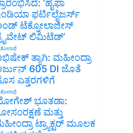
್ರಾರಂಭಿಸಿದೆ: ‘ಹೈಫಾ
ಂಡಿಯಾ ಫರ್ಟಿಲೈಜರ್ಸ್
ಂಡ್ ಟೆಕ್ನೋಲಾಜೀಸ್
್ರೈವೇಟ್ ಲಿಮಿಟೆಡ್’
ಶೋಗಾಥೆ
ಭಿಷೇಕ್ ತ್ಯಾಗಿ: ಮಹೀಂದ್ರಾ
ರ್ಜುನ್ 605 DI ಜೊತೆ
ೊಸ ಎತ್ತರಗಳಿಗೆ
ಶೋಗಾಥೆ
ೋಗೇಶ್ ಭೂತಡಾ:
ೋಸಂರಕ್ಷಣೆ ಮತ್ತು
ಹೀಂದ್ರಾ ಟ್ರ್ಯಾಕ್ಟರ್ ಮೂಲಕ