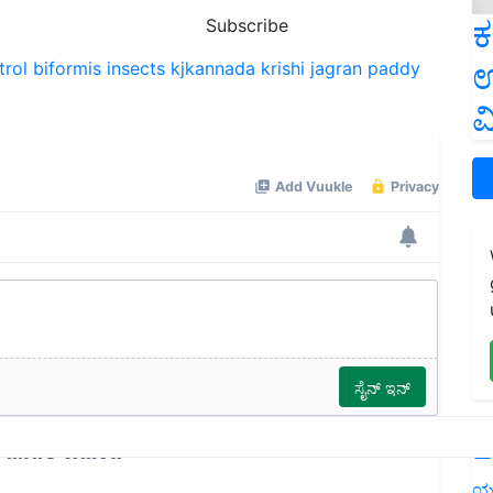
ಕ
Subscribe
ಉ
trol biformis
insects
kjkannada
krishi jagran
paddy
ವ
L
ಯ