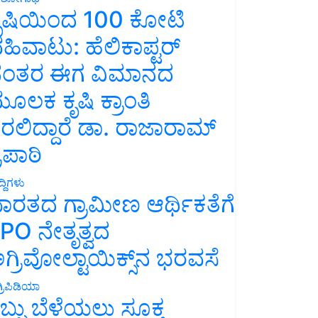
ೃಷಿಯಿಂದ 100 ಕೋಟಿ
ಹಿವಾಟು: ಹೆಲಿಕಾಪ್ಟರ್
ಂತರ ಈಗ ವಿಮಾನದ
ೂಲಕ ಕೃಷಿ ಕ್ರಾಂತಿ
ರಲಿದ್ದಾರೆ ಡಾ. ರಾಜಾರಾಮ್
್ರಿಪಾಠಿ
್ದಿಗಳು
ಾರತದ ಗ್ರಾಮೀಣ ಆರ್ಥಿಕತೆಗೆ
PO ನೇತೃತ್ವದ
ಗ್ರಿವೋಲ್ಟಾಯಿಕ್ಸ್‌ನ ಭರವಸೆ
್ರಿಪಿಡಿಯಾ
ಬ್ಬು ಬೆಳೆಯಲು ಸೂಕ್ತ