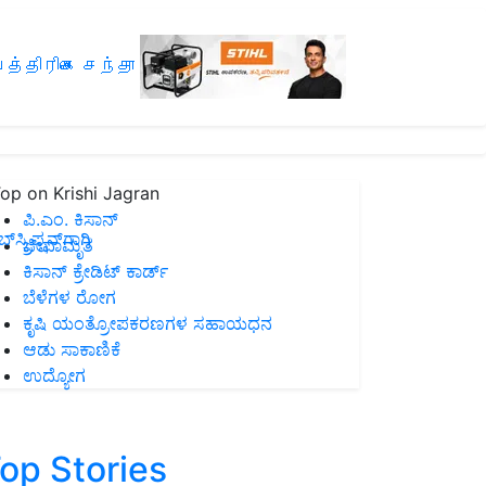
த்திரிகை சந்தா
op on Krishi Jagran
ಪಿ.ಎಂ. ಕಿಸಾನ್
ಸ್ಕ್ರಿಪ್ಷನ್‌ಗಾಗಿ
ಜೀವಾಮೃತ
ಕಿಸಾನ್ ಕ್ರೇಡಿಟ್ ಕಾರ್ಡ್
ಬೆಳೆಗಳ ರೋಗ
ಕೃಷಿ ಯಂತ್ರೋಪಕರಣಗಳ ಸಹಾಯಧನ
ಆಡು ಸಾಕಾಣಿಕೆ
ಉದ್ಯೋಗ
op Stories