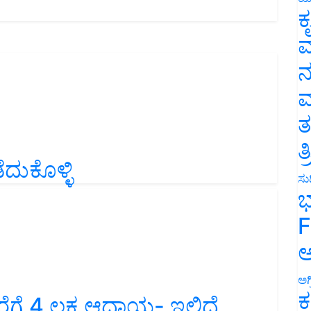
ಕ
ವ
ನ
ಮ
ತ
ತ
ೆದುಕೊಳ್ಳಿ
ಸುದ
ಭ
F
ಅ
ಅಗ
ಕ
ಗೆ 4 ಲಕ್ಷ ಆದಾಯ- ಇಲ್ಲಿದೆ