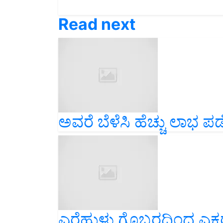
Read next
ಅವರೆ ಬೆಳೆಸಿ ಹೆಚ್ಚು ಲಾಭ ಪಡ
ಎರೆಹುಳು ಗೊಬ್ಬರದಿಂದ ಎಕರೆ