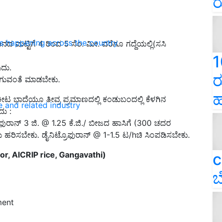
ರ
ns happening across the country
ದ ಮಟ್ಟಿಗೆ 4 ರಿಂದ 5 ಸೆಂ. ಮೀ. ವರೆಗೂ ಗದ್ದೆಯಲ್ಲಿ(ಸಸಿ
1
ದು.
ರ
ಯಾಗುವಂತೆ ಮಾಡಬೇಕು.
ಹ
ೀಟ ಭಾದೆಯೂ ತೀವ್ರ ಪ್ರಮಾಣದಲ್ಲಿ ಕಂಡುಬಂದಲ್ಲಿ ಕೆಳಗಿನ
e and related industry
ು :
ುರಾನ್ 3 ಜಿ. @ 1.25 ಕೆ.ಜಿ./ ಬೀಜದ ಹಾಸಿಗೆ (300 ಚದರ
ರು ಹರಿಸಬೇಕು. ಡೈನಿಟ್ರೊಫುರಾನ್ @ 1-1.5 ಟ/hಚಿ ಸಿಂಪಡಿಸಬೇಕು.
or, AICRIP rice, Gangavathi)
c
ಬ
ment