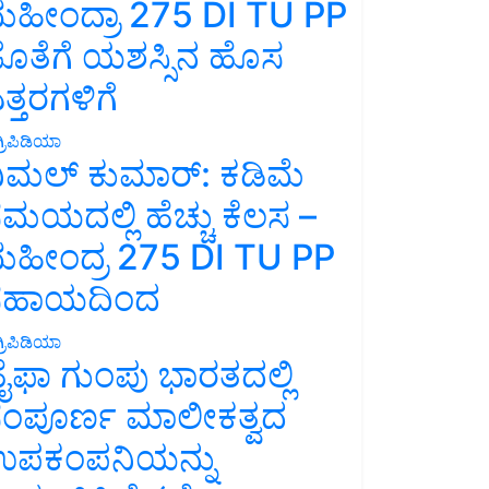
ಹೀಂದ್ರಾ 275 DI TU PP
ೊತೆಗೆ ಯಶಸ್ಸಿನ ಹೊಸ
ತ್ತರಗಳಿಗೆ
್ರಿಪಿಡಿಯಾ
ಿಮಲ್ ಕುಮಾರ್: ಕಡಿಮೆ
ಮಯದಲ್ಲಿ ಹೆಚ್ಚು ಕೆಲಸ –
ಹೀಂದ್ರ 275 DI TU PP
ಸಹಾಯದಿಂದ
್ರಿಪಿಡಿಯಾ
ೈಫಾ ಗುಂಪು ಭಾರತದಲ್ಲಿ
ಂಪೂರ್ಣ ಮಾಲೀಕತ್ವದ
ಪಕಂಪನಿಯನ್ನು