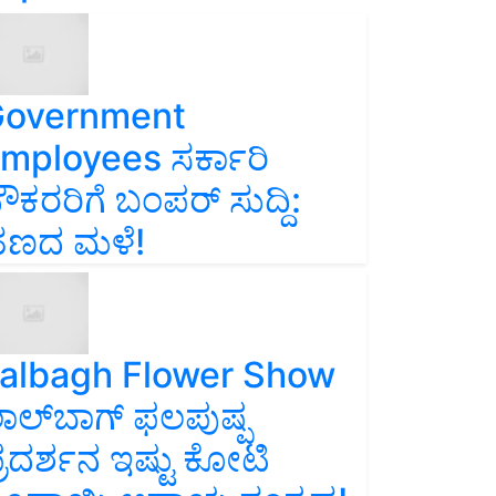
overnment
mployees ಸರ್ಕಾರಿ
ೌಕರರಿಗೆ ಬಂಪರ್‌ ಸುದ್ದಿ:
ಣದ ಮಳೆ!
albagh Flower Show
ಾಲ್‌ಬಾಗ್ ಫಲಪುಷ್ಪ
್ರದರ್ಶನ ಇಷ್ಟು ಕೋಟಿ