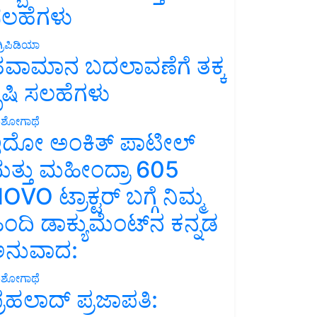
ಲಹೆಗಳು
್ರಿಪಿಡಿಯಾ
ವಾಮಾನ ಬದಲಾವಣೆಗೆ ತಕ್ಕ
ೃಷಿ ಸಲಹೆಗಳು
ಶೋಗಾಥೆ
ದೋ ಅಂಕಿತ್ ಪಾಟೀಲ್
ತ್ತು ಮಹೀಂದ್ರಾ 605
OVO ಟ್ರಾಕ್ಟರ್ ಬಗ್ಗೆ ನಿಮ್ಮ
ಿಂದಿ ಡಾಕ್ಯುಮೆಂಟ್‌ನ ಕನ್ನಡ
ನುವಾದ:
ಶೋಗಾಥೆ
್ರಹಲಾದ್ ಪ್ರಜಾಪತಿ: