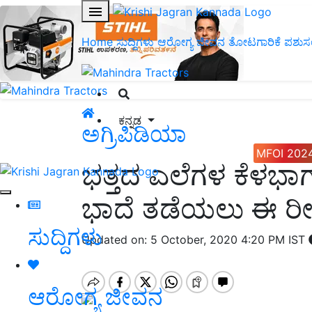
Home
ಸುದ್ದಿಗಳು
ಆರೋಗ್ಯ ಜೀವನ
ತೋಟಗಾರಿಕೆ
ಪಶುಸ
ಕನ್ನಡ
ಅಗ್ರಿಪಿಡಿಯಾ
MFOI 202
ಭತ್ತದ ಎಲೆಗಳ ಕೆಳಭಾಗ
ಭಾದೆ ತಡೆಯಲು ಈ ರೀ
ಸುದ್ದಿಗಳು
Updated on: 5 October, 2020 4:20 PM IST
ಆರೋಗ್ಯ ಜೀವನ