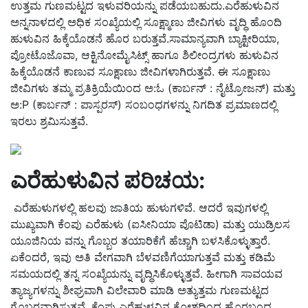
ಉತ್ತಮ ಗುಣಮಟ್ಟದ ಇಳುವರಿಯನ್ನು ಪಡೆಯಬಹುದು.ಎರೆಹುಳುವಿನ
ಅನ್ನನಾಳದಲ್ಲಿ ಅಧಿಕ ಸಂಖ್ಯೆಯಲ್ಲಿ ಸೂಕ್ಷ್ಮಾಣು ಜೀವಿಗಳು ವೃದ್ಧಿ ಹೊಂದಿ
ಹುಳುವಿನ ಹಿಕ್ಕೆಯೊಡನೆ ಹೊರ ಬರುತ್ತವೆ.ಸಾಮಾನ್ಯವಾಗಿ ಬ್ಯಾಕ್ಟೀರಿಯಾ,
ಪ್ರೋಟೊಜೊವಾ, ಆಕ್ಟಿನೋಮೈಸಿಟ್ಸ್ ಹಾಗೂ ಶಿಲೀಂದ್ರಗಳು ಹುಳುವಿನ
ಹಿಕ್ಕೆಯೊಡನೆ ಕಾಣುವ ಸೂಕ್ಷಾಣು ಜೀವಿಗಳಾಗಿರುತ್ತವೆ. ಈ ಸೂಕ್ಷಾಣು
ಜೀವಿಗಳು ತಮ್ಮ ಪ್ರತಿಕ್ರಿಯೆಯಿಂದ ಅ:ಓ (ಕಾರ್ಬನ್ : ನೈಟ್ರೋಜನ್) ಮತ್ತು
ಅ:P (ಕಾರ್ಬನ್ : ಪಾಸ್ಪರಸ್) ಸಂಬಂಧಗಳನ್ನು ನಿಗದಿತ ಪ್ರಮಾಣದಲ್ಲಿ
ಇರಲು ಶ್ರಮಿಸುತ್ತವೆ.
ಎರೆಹುಳುವಿನ ಪರಿಚಯ:
ಎರೆಹುಳುಗಳಲ್ಲಿ ಹಲವು ಜಾತಿಯ ಹುಳುಗಳಿವೆ. ಆದರೆ ಇವುಗಳಲ್ಲಿ
ಮುಖ್ಯವಾಗಿ ಕೆಂಪು ಎರೆಹುಳು (ಐಸೀನಿಯಾ ಪೊಟಿಡಾ) ಮತ್ತು ಯುಡ್ರಿಲಸ
ಯೂಜಿನಿಯ ವನ್ನು ಗೊಬ್ಬರ ತಯಾರಿಕೆಗೆ ಹೆಚ್ಚಾಗಿ ಬಳಸಿಕೊಳ್ಳುತ್ತಾರೆ.
ಏಕೆಂದರೆ, ಇವು ಅತಿ ವೇಗವಾಗಿ ಬೆಳವಣಿಗೆಯಾಗುತ್ತವೆ ಮತ್ತು ಕಡಿಮೆ
ಸಮಯದಲ್ಲಿ ತನ್ನ ಸಂಖ್ಯೆಯನ್ನು ವೃದ್ಧಿಸಿಕೊಳ್ಳುತ್ತವೆ. ಹೀಗಾಗಿ ಸಾವಯವ
ತ್ಯಾಜ್ಯಗಳನ್ನು ಶೀಘ್ರವಾಗಿ ವಿಲೇವಾರಿ ಮಾಡಿ ಅತ್ಯುತ್ತಮ ಗುಣಮಟ್ಟದ
ಗೊಬ್ಬರವಾಗಿಸುತ್ತವೆ. ಕೆಂಪು ಎರೆಹುಳವಿನ ಕೋಶದಿಂದ ಹೊರಬಂದ