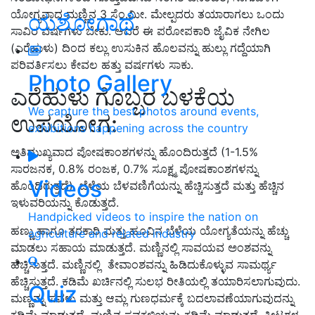
ಯೋಗ್ಯವಾದ ಮಣ್ಣಿನ 3 ಸೆಂ.ಮೀ. ಮೇಲ್ಪದರು ತಯಾರಾಗಲು ಒಂದು
ಯಶೋಗಾಥೆ
ಸಾವಿರ ವರ್ಷಗಳು ಬೇಕು. ಆದರೆ ಈ ಪರೋಪಕಾರಿ ಜೈವಿಕ ನೇಗಿಲ
(ಎರೆಹುಳು) ದಿಂದ ಕಲ್ಲು ಉಸುಕಿನ ಹೊಲವನ್ನು ಹುಲ್ಲು ಗದ್ದೆಯಾಗಿ
ಪರಿವರ್ತಿಸಲು ಕೇವಲ ಹತ್ತು ವರ್ಷಗಳು ಸಾಕು.
Photo Gallery
ಎರೆಹುಳು ಗೊಬ್ಬರ ಬಳಕೆಯ
We capture the best photos around events,
ಉಪಯೋಗ:
exhibitions happening across the country
ಅತಿಮುಖ್ಯವಾದ ಪೋಷಕಾಂಶಗಳನ್ನು ಹೊಂದಿರುತ್ತದೆ (1-1.5%
ಸಾರಜನಕ, 0.8% ರಂಜಕ, 0.7% ಸೂಕ್ಷ್ಮ ಪೋಷಕಾಂಶಗಳನ್ನು
Videos
ಹೊಂದಿರುತ್ತದೆ). ಬೆಳೆಯ ಬೆಳವಣಿಗೆಯನ್ನು ಹೆಚ್ಚಿಸುತ್ತದೆ ಮತ್ತು ಹೆಚ್ಚಿನ
ಇಳುವರಿಯನ್ನು ಕೊಡುತ್ತದೆ.
Handpicked videos to inspire the nation on
ಹಣ್ಣು ಹಾಗೂ ತರಕಾರಿ ಮತ್ತು ಹೂವಿನ ಬೆಳೆಯ ಯೋಗ್ಯತೆಯನ್ನು ಹೆಚ್ಚು
agriculture and related industry
ಮಾಡಲು ಸಹಾಯ ಮಾಡುತ್ತದೆ. ಮಣ್ಣಿನಲ್ಲಿ ಸಾವಯವ ಅಂಶವನ್ನು
ಹೆಚ್ಚಿಸುತ್ತದೆ. ಮಣ್ಣಿನಲ್ಲಿ ತೇವಾಂಶವನ್ನು ಹಿಡಿದುಕೊಳ್ಳುವ ಸಾಮರ್ಥ್ಯ
ಹೆಚ್ಚಿಸುತ್ತದೆ. ಕಡಿಮೆ ಖರ್ಚಿನಲ್ಲಿ ಸುಲಭ ರೀತಿಯಲ್ಲಿ ತಯಾರಿಸಲಾಗುವುದು.
Quiz
ಮಣ್ಣನ್ನು ಸವಳು ಮತ್ತು ಆಮ್ಲ ಗುಣಧರ್ಮಕ್ಕೆ ಬದಲಾವಣೆಯಾಗುವುದನ್ನು
ಕಡಿಮೆ ಮಾಡುತ್ತದೆ. ಮಣ್ಣಿನ ಸವಕಳಿಯನ್ನು ಕಡಿಮೆ ಮಾಡುತ್ತದೆ. ಕೀಟಗಳ