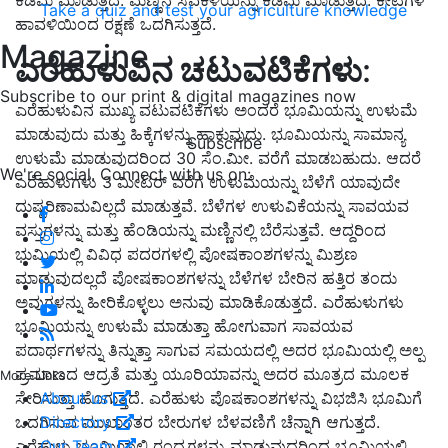
Take a quiz and test your agriculture knowledge
ಹಾವಳಿಯಿಂದ ರಕ್ಷಣೆ ಒದಗಿಸುತ್ತದೆ.
Magazine
ಎರೆಹುಳುವಿನ ಚಟುವಟಿಕೆಗಳು
:
Subscribe to our print & digital magazines now
ಎರೆಹುಳುವಿನ ಮುಖ್ಯ ವಟುವಟಿಕೆಗಳು ಅಂದರೆ ಭೂಮಿಯನ್ನು ಉಳುಮೆ
ಮಾಡುವುದು ಮತ್ತು ಹಿಕ್ಕೆಗಳನ್ನು ಹಾಕುವುದು. ಭೂಮಿಯನ್ನು ಸಾಮಾನ್ಯ
Subscribe
ಉಳುಮೆ ಮಾಡುವುದರಿಂದ 30 ಸೆಂ.ಮೀ. ವರೆಗೆ ಮಾಡಬಹುದು. ಆದರೆ
We're social. Connect with us on:
ಎರೆಹುಳುಗಳು 3 ಮೀಟರ್ ವರೆಗೆ ಉಳುಮೆಯನ್ನು ಬೆಳೆಗೆ ಯಾವುದೇ
ದುಷ್ಪರಿಣಾಮವಿಲ್ಲದೆ ಮಾಡುತ್ತವೆ. ಬೆಳೆಗಳ ಉಳುವಿಕೆಯನ್ನು ಸಾವಯವ
ವಸ್ತುಗಳನ್ನು ಮತ್ತು ಹೆಂಡಿಯನ್ನು ಮಣ್ಣಿನಲ್ಲಿ ಬೆರೆಸುತ್ತವೆ. ಆದ್ದರಿಂದ
ಭುಮಿಯಲ್ಲಿ ವಿವಿಧ ಪದರಗಳಲ್ಲಿ ಪೋಷಕಾಂಶಗಳನ್ನು ಮಿಶ್ರಣ
ಮಾಡುವುದಲ್ಲದೆ ಪೋಷಕಾಂಶಗಳನ್ನು ಬೆಳೆಗಳ ಬೇರಿನ ಹತ್ತಿರ ತಂದು
ಅವುಗಳನ್ನು ಹೀರಿಕೊಳ್ಳಲು ಅನುವು ಮಾಡಿಕೊಡುತ್ತದೆ. ಎರೆಹುಳುಗಳು
ಭೂಮಿಯನ್ನು ಉಳುಮೆ ಮಾಡುತ್ತಾ ಹೋಗುವಾಗ ಸಾವಯವ
ಪದಾರ್ಥಗಳನ್ನು ತಿನ್ನುತ್ತಾ ಸಾಗುವ ಸಮಯದಲ್ಲಿ ಅದರ ಭೂಮಿಯಲ್ಲಿ ಅಲ್ಪ
ಪ್ರಮಾಣದ ಆದ್ರತೆ ಮತ್ತು ಯೂರಿಯಾವನ್ನು ಅದರ ಮೂತ್ರದ ಮೂಲಕ
More Links
ಸೇರಿಸುತ್ತಾ ಹೊಗುತ್ತದೆ. ಎರೆಹುಳು ಪೊಷಕಾಂಶಗಳನ್ನು ವಿಭಜಿಸಿ ಭೂಮಿಗೆ
About us
ಒದಗಿಸುವ ಮುಖಾಂತರ ಬೇರುಗಳ ಬೆಳವಣಿಗೆ ಚೆನ್ನಾಗಿ ಆಗುತ್ತದೆ.
Directory
ಎರೆಹುಳು ಭೂಮಿಯಲ್ಲಿ ರಂಧ್ರಗಳನ್ನು ಮಾಡುವುದರಿಂದ ಭೂಮಿಯಲ್ಲಿ
Our Team