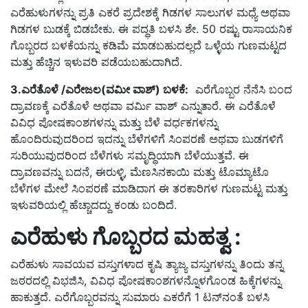
ಎರೆಹುಳುಗಳನ್ನು ಪ್ರತಿ ಎಕರೆ ಪ್ರದೇಶಕ್ಕೆ ಗಿಡಗಳ ಸಾಲುಗಳ ಮಧ್ಯೆ ಅಥವಾ
ಗಿಡಗಳ ಬುಡಕ್ಕೆ ಬಿಡಬೇಕು. ಈ ಪದ್ಧತಿ ಬಳಸಿ ಶೇ. 50 ರಷ್ಟು ರಾಸಾಯನಿಕ
ಗೊಬ್ಬರದ ಬಳಕೆಯನ್ನು ಕಡಿಮೆ ಮಾಡಬಹುದಲ್ಲದೆ ಒಳ್ಳೆಯ ಗುಣಮಟ್ಟದ
ಮತ್ತು ಹೆಚ್ಚಿನ ಇಳುವರಿ ಪಡೆಯಬಹುದಾಗಿದೆ.
3.ಎರೆತೊಳೆ /ಎರೇಜಲ(ವಮೀ ವಾಶ್) ಬಳಕೆ:
ಎರೆಗೊಬ್ಬರ ನೆನೆಸಿ ಬಂದ
ದ್ರಾವಣಕ್ಕೆ ಎರೆತೊಳೆ ಅಥವಾ ವರ್ಮಿ ವಾಶ್ ಎನ್ನುತಾರೆ. ಈ ಎರೆತೊಳೆ
ವಿವಿಧ ಪೋಷಕಾಂಶಗಳನ್ನು ಮತ್ತು ಬೆಳೆ ವರ್ಧಕಗಳನ್ನು
ಹೊಂದಿರುವುದರಿಂದ ಇದನ್ನು ಬೆಳೆಗಳಿಗೆ ಸಿಂಪರಣೆ ಅಥವಾ ಬುಡಗಳಿಗೆ
ಸುರಿಯುವುದರಿಂದ ಬೆಳೆಗಳು ಸಮೃದ್ಧಿಯಾಗಿ ಬೆಳೆಯುತ್ತವೆ. ಈ
ದ್ರಾವಣವನ್ನು ಬದನೆ, ಈರುಳ್ಳಿ, ಮೆಣಸಿನಕಾಯಿ ಮತ್ತು ಟೊಮ್ಯಾಟೊ
ಬೆಳೆಗಳ ಮೇಲೆ ಸಿಂಪರಣೆ ಮಾಡಿದಾಗ ಈ ತರಕಾರಿಗಳ ಗುಣಮಟ್ಟ ಮತ್ತು
ಇಳುವರಿಯಲ್ಲಿ ಹೆಚ್ಚಾದದ್ದು ಕಂಡು ಬಂದಿದೆ.
ಎರೆಹುಳು ಗೊಬ್ಬರದ ಮಹತ್ವ :
ಎರೆಹುಳು ಸಾವಯವ ವಸ್ತುಗಳಾದ ಕೃಷಿ ತ್ಯಾಜ್ಯ ವಸ್ತುಗಳನ್ನು ತಿಂದು ತನ್ನ
ಜಠರದಲ್ಲಿ ವಿಭಜಿಸಿ, ವಿವಿಧ ಪೋಷಕಾಂಶಗಳನ್ನೊಳಗೊಂಡ ಹಿಕ್ಕೆಗಳನ್ನು
ಹಾಕುತ್ತದೆ. ಎರೆಗೊಬ್ಬರವನ್ನು ಸುಮಾರು ಎಕರೆಗೆ 1 ಟನ್‍ನಂತೆ ಬಳಸಿ