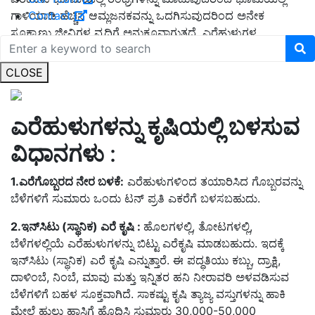
ಗಾಳಿಯಾಡಿ ಹೆಚ್ಚಿನ ಆಮ್ಲಜನಕವನ್ನು ಒದಗಿಸುವುದರಿಂದ ಅನೇಕ
Contact
ಸೂಕ್ಷ್ಮಾಣು ಜೀವಿಗಳ ವೃದ್ಧಿಗೆ ಅನುಕೂವಾಗುತ್ತದೆ. ಎರೆಹುಳುಗಳ
ಹೊಟ್ಟೆಯಲ್ಲಿ ಇರುವ ಉಪಯುಕ್ತ ಸೂಕ್ಷ್ಮಾಣುಗಳು ಹಿಕ್ಕೆಯ ಜೊತೆಗೆ ಹೊರ
ಬರುತ್ತವೆ.
CLOSE
ಎರೆಹುಳುಗಳನ್ನು ಕೃಷಿಯಲ್ಲಿ ಬಳಸುವ
ವಿಧಾನಗಳು
:
1.ಎರೆಗೊಬ್ಬರದ ನೇರ ಬಳಕೆ:
ಎರೆಹುಳುಗಳಿಂದ ತಯಾರಿಸಿದ ಗೊಬ್ಬರವನ್ನು
ಬೆಳೆಗಳಿಗೆ ಸುಮಾರು ಒಂದು ಟನ್ ಪ್ರತಿ ಎಕರೆಗೆ ಬಳಸಬಹುದು.
2.ಇನ್‍ಸಿಟು (ಸ್ಥಾನಿಕ) ಎರೆ ಕೃಷಿ :
ಹೊಲಗಳಲ್ಲಿ, ತೋಟಗಳಲ್ಲಿ,
ಬೆಳೆಗಳಲ್ಲಿಯೆ ಎರೆಹುಳುಗಳನ್ನು ಬಿಟ್ಟು ಎರೆಕೃಷಿ ಮಾಡಬಹುದು. ಇದಕ್ಕೆ
ಇನ್‍ಸಿಟು (ಸ್ಥಾನಿಕ) ಎರೆ ಕೃಷಿ ಎನ್ನುತ್ತಾರೆ. ಈ ಪದ್ಧತಿಯು ಕಬ್ಬು, ದ್ರಾಕ್ಷಿ,
ದಾಳಿಂಬೆ, ನಿಂಬೆ, ಮಾವು ಮತ್ತು ಇನ್ನಿತರ ಹನಿ ನೀರಾವರಿ ಅಳವಡಿಸುವ
ಬೆಳೆಗಳಿಗೆ ಬಹಳ ಸೂಕ್ತವಾಗಿದೆ. ಸಾಕಷ್ಟು ಕೃಷಿ ತ್ಯಾಜ್ಯ ವಸ್ತುಗಳನ್ನು ಹಾಕಿ
ಮೇಲೆ ಹುಲ್ಲು ಹಾಸಿಗೆ ಹೊದಿಸಿ ಸುಮಾರು 30,000-50,000