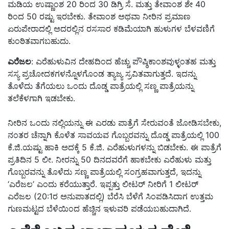
ಮಡಿಯ ಉಷ್ಣಾಂಶ 20 ರಿಂದ 30 ಡಿಗ್ರಿ ಸೆ. ಮತ್ತು ತೇವಾಂಶ ಶೇ 40
ರಿಂದ 50 ರಷ್ಟು ಇರಬೇಕು. ತೇವಾಂಶ ಅಥವಾ ನೀರಿನ ಪ್ರಮಾಣ
ಏರುಪೇರಾದಲ್ಲಿ ಅದರಲ್ಲಿನ ರಸಸಾರ ಕಡಿಮೆಯಾಗಿ ಹುಳುಗಳ ಬೆಳವಣಿಗೆ
ಕುಂಠಿತವಾಗಬಹುದು.
ಎರೆಜಲ
: ಎರೆಹುಳುವಿನ ದೇಹದಿಂದ ಹೆಚ್ಚು ಪೌಷ್ಠಿಕಾಂಶವುಳ್ಳಂತಹ ಮತ್ತು
ಸಸ್ಯ ಪ್ರಚೋದಕಗಳ­ನ್ನೊಳ­ಗೊಂಡ ತ್ಯಾಜ್ಯ ಸ್ರವಿತವಾಗುತ್ತದೆ. ಇದನ್ನು
ತೊಳೆದು ತೆಗೆಯಲು ಒಂದು ದೊಡ್ಡ ಪಾತ್ರೆಯಲ್ಲಿ ಸಣ್ಣ ಪಾತ್ರೆಯನ್ನು
ತಲೆಕೆಳಗಾಗಿ ಇಡಬೇಕು.
ನೀರಿನ ಒಂದು ನಲ್ಲಿಯನ್ನು ಈ ಎರಡು ಪಾತ್ರೆಗೆ ಸೇರುವಂತೆ ಜೋಡಿಸಬೇಕು,
ನಂತರ ಚೆನ್ನಾಗಿ ಕೊಳೆತ ಸಾವಯವ ಗೊಬ್ಬರವನ್ನು ದೊಡ್ಡ ಪಾತ್ರೆಯಲ್ಲಿ 100
ಕೆ.ಜಿ.ಯಷ್ಟು ಹಾಕಿ ಅದಕ್ಕೆ 5 ಕೆ.ಜಿ. ಎರೆಹುಳುಗಳನ್ನು ಬಿಡಬೇಕು. ಈ ಪಾತ್ರೆಗೆ
ಪ್ರತಿದಿನ 5 ಲೀ. ನೀರನ್ನು 50 ದಿನದವರೆಗೆ ಹಾಕಬೇಕು ಎರೆಹುಳು ಮತ್ತು
ಗೊಬ್ಬರವನ್ನು ತೊಳೆದು ಸಣ್ಣ ಪಾತ್ರೆಯಲ್ಲಿ ಸಂಗ್ರಹವಾಗುತ್ತದೆ, ಇದನ್ನು
‘ಎರೆಜಲ’ ಎಂದು ಕರೆಯುತ್ತಾರೆ. ಇಪ್ಪತ್ತು ಲೀಟರ್ ನೀರಿಗೆ 1 ಲೀಟರ್
ಎರೆಜಲ (20:1ರ ಅನುಪಾತದಲ್ಲಿ) ಬೆರೆಸಿ ಬೆಳೆಗೆ ಸಿಂಪಡಿಸಿದಾಗ ಉತ್ತಮ
ಗುಣಮಟ್ಟದ ಬೆಳೆಯಿಂದ ಹೆಚ್ಚಿನ ಇಳುವರಿ ಪಡೆಯಬಹುದಾಗಿದೆ.