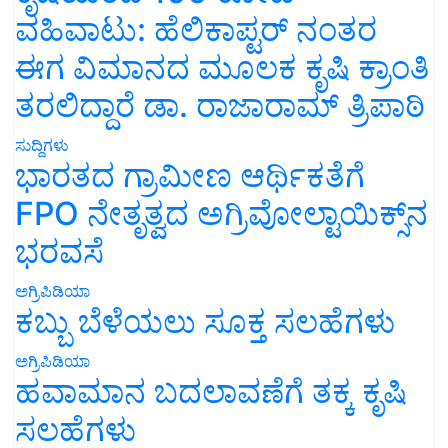
ವಹಿವಾಟು: ಹೆಲಿಕಾಪ್ಟರ್ ನಂತರ
ಈಗ ವಿಮಾನದ ಮೂಲಕ ಕೃಷಿ ಕ್ರಾಂತಿ
ತರಲಿದ್ದಾರೆ ಡಾ. ರಾಜಾರಾಮ್ ತ್ರಿಪಾಠಿ
ಸುದ್ದಿಗಳು
ಭಾರತದ ಗ್ರಾಮೀಣ ಆರ್ಥಿಕತೆಗೆ
FPO ನೇತೃತ್ವದ ಅಗ್ರಿವೋಲ್ಟಾಯಿಕ್ಸ್‌ನ
ಭರವಸೆ
ಅಗ್ರಿಪಿಡಿಯಾ
ಕಬ್ಬು ಬೆಳೆಯಲು ಸೂಕ್ತ ಸಲಹೆಗಳು
ಅಗ್ರಿಪಿಡಿಯಾ
ಹವಾಮಾನ ಬದಲಾವಣೆಗೆ ತಕ್ಕ ಕೃಷಿ
ಸಲಹೆಗಳು