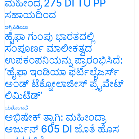
ಮಹೀಂದ್ರ 275 DI TU PP
ಸಹಾಯದಿಂದ
ಅಗ್ರಿಪಿಡಿಯಾ
ಹೈಫಾ ಗುಂಪು ಭಾರತದಲ್ಲಿ
ಸಂಪೂರ್ಣ ಮಾಲೀಕತ್ವದ
ಉಪಕಂಪನಿಯನ್ನು ಪ್ರಾರಂಭಿಸಿದೆ:
‘ಹೈಫಾ ಇಂಡಿಯಾ ಫರ್ಟಿಲೈಜರ್ಸ್
ಅಂಡ್ ಟೆಕ್ನೋಲಾಜೀಸ್ ಪ್ರೈವೇಟ್
ಲಿಮಿಟೆಡ್’
ಯಶೋಗಾಥೆ
ಅಭಿಷೇಕ್ ತ್ಯಾಗಿ: ಮಹೀಂದ್ರಾ
ಅರ್ಜುನ್ 605 DI ಜೊತೆ ಹೊಸ