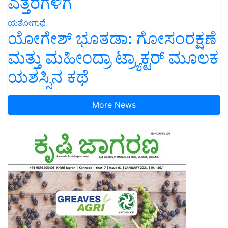
ಎತ್ತರಗಳಿಗೆ
ಯಶೋಗಾಥೆ
ಯೋಗೇಶ್ ಭೂತಡಾ: ಗೋಸಂರಕ್ಷಣೆ
ಮತ್ತು ಮಹೀಂದ್ರಾ ಟ್ರ್ಯಾಕ್ಟರ್ ಮೂಲಕ
ಯಶಸ್ಸಿನ ಕಥೆ
More News