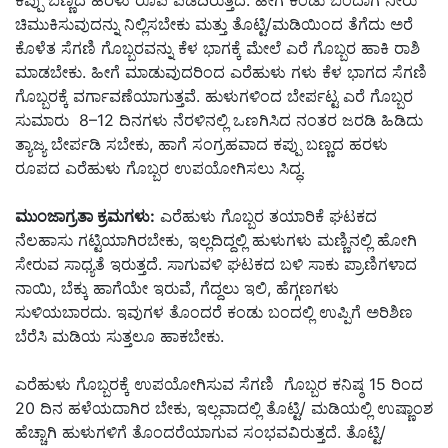
ಚಿಮುಕಿಸುವುದನ್ನು ನಿಲ್ಲಿಸಬೇಕು ಮತ್ತು ತೊಟ್ಟಿ/ಮಡಿಯಿಂದ ತೆಗೆದು ಅರೆ
ಕೊಳೆತ ಸೆಗಣಿ ಗೊಬ್ಬರವನ್ನು ಕೆಳ ಭಾಗಕ್ಕೆ ಮೇಲೆ ಎರೆ ಗೊಬ್ಬರ ಹಾಕಿ ರಾಶಿ
ಮಾಡಬೇಕು. ಹೀಗೆ ಮಾಡುವುದರಿಂದ ಎರೆಹುಳು ಗಳು ಕೆಳ ಭಾಗದ ಸೆಗಣಿ
ಗೊಬ್ಬರಕ್ಕೆ ವರ್ಗಾವಣೆಯಾಗುತ್ತವೆ. ಹುಳುಗಳಿಂದ ಬೇರ್ಪಟ್ಟ ಎರೆ ಗೊಬ್ಬರ
ಸುಮಾರು 8–12 ದಿನಗಳು ನೆರಳಿನಲ್ಲಿ ಒಣಗಿಸಿದ ನಂತರ ಜರಡಿ ಹಿಡಿದು
ತ್ಯಾಜ್ಯ ಬೇರ್ಪಡಿ ಸಬೇಕು, ಹಾಗೆ ಸಂಗ್ರಹವಾದ ಕಪ್ಪು ಬಣ್ಣದ ಹರಳು
ರೂಪದ ಎರೆಹುಳು ಗೊಬ್ಬರ ಉಪಯೋಗಿಸಲು ಸಿದ್ಧ.
ಮುಂಜಾಗ್ರತಾ ಕ್ರಮಗಳು:
ಎರೆಹುಳು ಗೊಬ್ಬರ ತಯಾರಿಕೆ ಘಟಕದ
ನೆಲಹಾಸು ಗಟ್ಟಿಯಾಗಿರಬೇಕು, ಇಲ್ಲದಿದ್ದಲ್ಲಿ ಹುಳುಗಳು ಮಣ್ಣಿನಲ್ಲಿ ಹೋಗಿ
ಸೇರುವ ಸಾಧ್ಯತೆ ಇರುತ್ತದೆ. ಸಾಗುವಳಿ ಘಟಕದ ಬಳಿ ಸಾಕು ಪ್ರಾಣಿಗಳಾದ
ನಾಯಿ, ಬೆಕ್ಕು ಹಾಗೆಯೇ ಇರುವೆ, ಗೆದ್ದಲು ಇಲಿ, ಹೆಗ್ಗಣಗಳು
ಸುಳಿಯಬಾರದು. ಇವುಗಳ ತೊಂದರೆ ಕಂಡು ಬಂದಲ್ಲಿ ಉಪ್ಪಿಗೆ ಅರಿಶಿಣ
ಬೆರೆಸಿ ಮಡಿಯ ಸುತ್ತಲೂ ಹಾಕಬೇಕು.
ಎರೆಹುಳು ಗೊಬ್ಬರಕ್ಕೆ ಉಪಯೋಗಿಸುವ ಸೆಗಣಿ ಗೊಬ್ಬರ ಕನಿಷ್ಠ 15 ರಿಂದ
20 ದಿನ ಹಳೆಯದಾಗಿರ ಬೇಕು, ಇಲ್ಲವಾದಲ್ಲಿ ತೊಟ್ಟಿ/ ಮಡಿಯಲ್ಲಿ ಉಷ್ಣಾಂಶ
ಹೆಚ್ಚಾಗಿ ಹುಳುಗಳಿಗೆ ತೊಂದರೆಯಾಗುವ ಸಂಭವವಿರುತ್ತದೆ. ತೊಟ್ಟಿ/