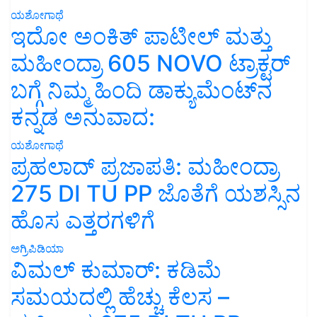
ಯಶೋಗಾಥೆ
ಇದೋ ಅಂಕಿತ್ ಪಾಟೀಲ್ ಮತ್ತು
ಮಹೀಂದ್ರಾ 605 NOVO ಟ್ರಾಕ್ಟರ್
ಬಗ್ಗೆ ನಿಮ್ಮ ಹಿಂದಿ ಡಾಕ್ಯುಮೆಂಟ್‌ನ
ಕನ್ನಡ ಅನುವಾದ:
ಯಶೋಗಾಥೆ
ಪ್ರಹಲಾದ್ ಪ್ರಜಾಪತಿ: ಮಹೀಂದ್ರಾ
275 DI TU PP ಜೊತೆಗೆ ಯಶಸ್ಸಿನ
ಹೊಸ ಎತ್ತರಗಳಿಗೆ
ಅಗ್ರಿಪಿಡಿಯಾ
ವಿಮಲ್ ಕುಮಾರ್: ಕಡಿಮೆ
ಸಮಯದಲ್ಲಿ ಹೆಚ್ಚು ಕೆಲಸ –