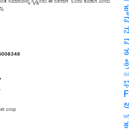
ತ ಸಮಾಜವನ್ನು ಸೃಷ್ಟಿಸಲು ಈ ಬಿಳಿರಾಗಿ ಒಂದು ಕೊಡುಗೆ ಎಂದು
ಕ
್ಲ.
ವ
ನ
ಮ
ತ
8105008348
ತ
ಸುದ
,
ಭ
.
F
ಅ
let crop
ಅಗ
ಕ