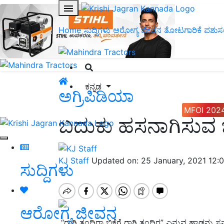
Home
ಸುದ್ದಿಗಳು
ಆರೋಗ್ಯ ಜೀವನ
ತೋಟಗಾರಿಕೆ
ಪಶುಸ
ಕನ್ನಡ
ಅಗ್ರಿಪಿಡಿಯಾ
MFOI 202
ಬದುಕು ಹಸನಾಗಿಸುವ 
KJ Staff
Updated on: 25 January, 2021 12:
ಸುದ್ದಿಗಳು
ಆರೋಗ್ಯ ಜೀವನ
“ರಾಗಿ ತಂದಿರಾ ಭಿಕ್ಷೆಗೆ ರಾಗಿ ತಂದಿರ” ಎನ್ನುವ ಹಾಡನ್ನು ಸ