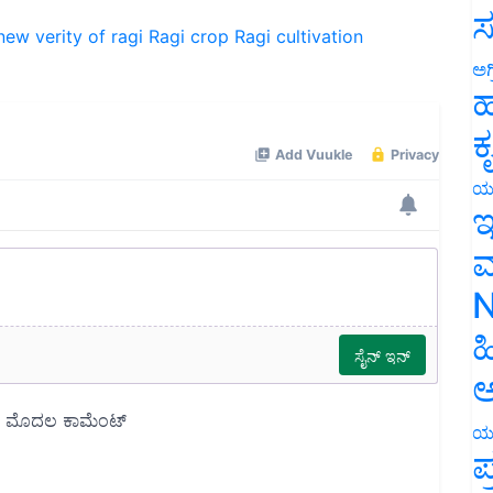
ಸ
new verity of ragi
Ragi crop
Ragi cultivation
ಅಗ
ಹ
ಕ
ಯ
ಇ
ಮ
N
ಹ
ಅ
ಯ
ಪ