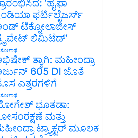
್ರಾರಂಭಿಸಿದೆ: ‘ಹೈಫಾ
ಂಡಿಯಾ ಫರ್ಟಿಲೈಜರ್ಸ್
ಂಡ್ ಟೆಕ್ನೋಲಾಜೀಸ್
್ರೈವೇಟ್ ಲಿಮಿಟೆಡ್’
ಶೋಗಾಥೆ
ಭಿಷೇಕ್ ತ್ಯಾಗಿ: ಮಹೀಂದ್ರಾ
ರ್ಜುನ್ 605 DI ಜೊತೆ
ೊಸ ಎತ್ತರಗಳಿಗೆ
ಶೋಗಾಥೆ
ೋಗೇಶ್ ಭೂತಡಾ:
ೋಸಂರಕ್ಷಣೆ ಮತ್ತು
ಹೀಂದ್ರಾ ಟ್ರ್ಯಾಕ್ಟರ್ ಮೂಲಕ