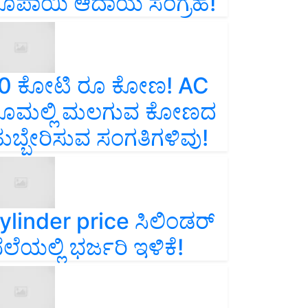
ೂಪಾಯಿ ಆದಾಯ ಸಂಗ್ರಹ!
0 ಕೋಟಿ ರೂ ಕೋಣ! AC
ೂಮಲ್ಲಿ ಮಲಗುವ ಕೋಣದ
ುಬ್ಬೇರಿಸುವ ಸಂಗತಿಗಳಿವು!
ylinder price ಸಿಲಿಂಡರ್‌
ೆಲೆಯಲ್ಲಿ ಭರ್ಜರಿ ಇಳಿಕೆ!