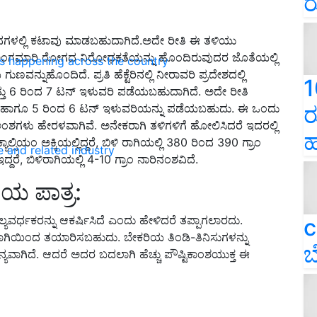
ರ
ನಗಳಲ್ಲಿ ಕಟಾವು ಮಾಡಬಹುದಾಗಿದೆ.ಅದೇ ರೀತಿ ಈ ತಳಿಯು
ತು ಅಂಗಮಾರಿ ರೋಗದ ನಿರೋಧಕತೆಯನ್ನು ಹೊಂದಿರುವುದರ ಜೊತೆಯಲ್ಲಿ
ns happening across the country
ವನ್ನುಹೊಂದಿದೆ. ಪ್ರತಿ ಹೆಕ್ಟೆರಿನಲ್ಲಿ ನೀರಾವರಿ ಪ್ರದೇಶದಲ್ಲಿ
1
್ತು 6 ರಿಂದ 7 ಟನ್ ಇಳುವರಿ ಪಡೆಯಬಹುದಾಗಿದೆ. ಅದೇ ರೀತಿ
 ಧಾನ್ಯ ಹಾಗೂ 5 ರಿಂದ 6 ಟನ್ ಇಳುವರಿಯನ್ನು ಪಡೆಯಬಹುದು. ಈ ಒಂದು
ರ
ಯಂ ಅಂಶಗಳು ಹೇರಳವಾಗಿವೆ. ಅನೇಕರಾಗಿ ತಳಿಗಳಿಗೆ ಹೋಲಿಸಿದರೆ ಇದರಲ್ಲಿ
ಹ
ಸಿಯಂ ಅಕ್ಕಿಯಲ್ಲಿದ್ದರೆ, ಬಿಳಿ ರಾಗಿಯಲ್ಲಿ 380 ರಿಂದ 390 ಗ್ರಾಂ
e and related industry
್ದರೆ, ಬಿಳಿರಾಗಿಯಲ್ಲಿ 4-10 ಗ್ರಾಂ ನಾರಿನಂಶವಿದೆ.
ಿಯ ಪಾತ್ರ:
ಯವರ್ಧಕರನ್ನು ಆಕರ್ಷಿಸಿದೆ ಎಂದು ಹೇಳಿದರೆ ತಪ್ಪಾಗಲಾರದು.
c
ಿಳಿರಾಗಿಯಿಂದ ತಯಾರಿಸಬಹುದು. ಬೇಕರಿಯ ತಿಂಡಿ-ತಿನಿಸುಗಳನ್ನು
ಬ
ಯವಾಗಿದೆ. ಆದರೆ ಅದರ ಬದಲಾಗಿ ಹೆಚ್ಚು ಪೌಷ್ಟಿಕಾಂಶಯುಕ್ತ ಈ