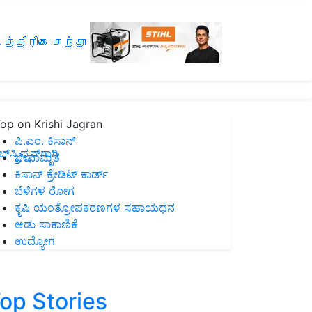
த்திரிகை சந்தா
op on Krishi Jagran
ಪಿ.ಎಂ. ಕಿಸಾನ್
ಸ್ಕ್ರಿಪ್ಷನ್‌ಗಾಗಿ
ಜೀವಾಮೃತ
ಕಿಸಾನ್ ಕ್ರೇಡಿಟ್ ಕಾರ್ಡ್
ಬೆಳೆಗಳ ರೋಗ
ಕೃಷಿ ಯಂತ್ರೋಪಕರಣಗಳ ಸಹಾಯಧನ
ಆಡು ಸಾಕಾಣಿಕೆ
ಉದ್ಯೋಗ
op Stories