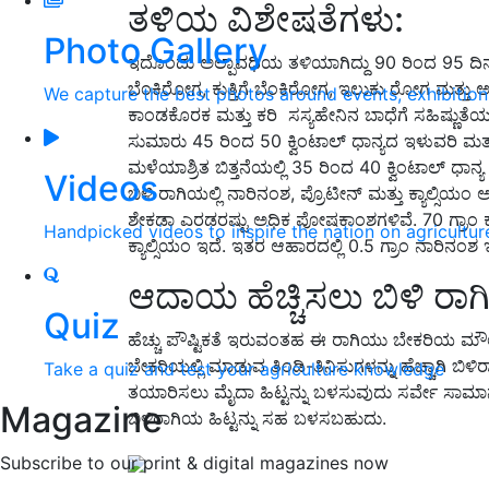
ತಳಿಯ ವಿಶೇಷತೆಗಳು:
Photo Gallery
ಇದೊಂದು ಅಲ್ಪಾವಧಿಯ ತಳಿಯಾಗಿದ್ದು 90 ರಿಂದ 95 ದಿ
ಬೆಂಕಿರೋಗ, ಕುತ್ತಿಗೆ ಬೆಂಕಿರೋಗ, ಇಲುಕು ರೋಗ ಮತ್
We capture the best photos around events, exhibitio
ಕಾಂಡಕೊರಕ ಮತ್ತು ಕರಿ ಸಸ್ಯಹೇನಿನ ಬಾಧೆಗೆ ಸಹಿಷ್ಣುತೆಯ ಗುಣ
ಸುಮಾರು 45 ರಿಂದ 50 ಕ್ವಿಂಟಾಲ್ ಧಾನ್ಯದ ಇಳುವರಿ ಮತ
ಮಳೆಯಾಶ್ರಿತ ಬಿತ್ತನೆಯಲ್ಲಿ 35 ರಿಂದ 40 ಕ್ವಿಂಟಾಲ್
Videos
ಬಿಳಿ ರಾಗಿಯಲ್ಲಿ ನಾರಿನಂಶ, ಪ್ರೊಟೀನ್ ಮತ್ತು ಕ್ಯಾಲ್ಸಿ
ಶೇಕಡಾ ಎರಡರಷ್ಟು ಅಧಿಕ ಪೋಷಕಾಂಶಗಳಿವೆ. 70 ಗ್ರಾಂ ಕ್ಯಾಲ್
Handpicked videos to inspire the nation on agricultur
ಕ್ಯಾಲ್ಸಿಯಂ ಇದೆ. ಇತರ ಆಹಾರದಲ್ಲಿ 0.5 ಗ್ರಾಂ ನಾರಿನಂಶ ಇದ
ಆದಾಯ ಹೆಚ್ಚಿಸಲು ಬಿಳಿ ರಾಗ
Quiz
ಹೆಚ್ಚು ಪೌಷ್ಟಿಕತೆ ಇರುವಂತಹ ಈ ರಾಗಿಯು ಬೇಕರಿಯ ಮೌಲ್
ಬೇಕರಿಯಲ್ಲಿ ಮಾಡುವ ತಿಂಡಿ-ತಿನಿಸುಗಳನ್ನು ಹೆಚ್ಚಾಗಿ ಬ
Take a quiz and test your agriculture knowledge
ತಯಾರಿಸಲು ಮೈದಾ ಹಿಟ್ಟನ್ನು ಬಳಸುವುದು ಸರ್ವೇ ಸಾಮಾನ್
Magazine
ಬಿಳಿರಾಗಿಯ ಹಿಟ್ಟನ್ನು ಸಹ ಬಳಸಬಹುದು.
Subscribe to our print & digital magazines now