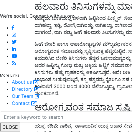
ಹಲವಾರು ತಿನಿಸುಗಳನ್ನು ಮ
We're social. Connect with us on:
ಮುದ್ದೆಯ ಜೊತೆಯಲ್ಲಿ ಬಿಳಿರಾಗಿ ಹಿಟ್ಟಿನಿಂದ ಮಿಕ್ಸ್ಚರ್, ಸೇವ್,
ರಾಗಿಹಲ್ವಾ, ಇಡ್ಲಿ, ದೋಸೆ,ರಾಗಿಲಡ್ಡು, ರಾಗಿಹಲ್ವಾ, ರಾಗಿಪಾಯಸ,
ರಾಗಿಗಂಜಿ, ರಾಗಿ ಪಡ್ಡು ಹೀಗೆ ಹಲವಾರು ತಿನಿಸುಗಳನ್ನು 
ಹೀಗೆ ಬೇಕರಿ ಹಾಗೂ ಆಹಾರೋತ್ಪನ್ನಗಳ ಮೌಲ್ಯವರ್ಧಕರನ್ನು
ಆರೋಗ್ಯವಂತ ಸಮಾಜವನ್ನು ಸೃಷ್ಟಿಸುವತ್ತ ಹೆಜ್ಜೆಯಿಟ್ಟಿದೆ
ತಯಾರಿಸಿದ ಬೇಕರಿ ತಿನಿಸುಗಳು ಹೆಚ್ಚಿನ ಜನಸಾಮಾನ್ಯರನ್ನು
ಅದರ ಹಿಟ್ಟನ್ನು ಗೋಧಿ ಮತ್ತು ಅಕ್ಕಿಯ ಹಿಟ್ಟಿಗೆ ಸಮಾನವ
ತಿನಿಸುಗಳು ಹೆಚ್ಚು ಗ್ರಾಹಕರನ್ನು ಆಕರ್ಷಿಸುತ್ತದೆ. ಅದೇ ರ
More Links
ಲಾಭಾಂಶ ನೀಡುವುದಲ್ಲದೆ, ತನ್ನ ಹಸ್ತವನ್ನು ರೈತರಿಗೂ ಸಹ
About us
ಕ್ವಿಂಟಾಲಿಗೆ 3000 ದಿಂದ 4000 ಬೆಲೆಸಿಗುತ್ತಿದ್ದು, ಗ್
Directory
ಪೂರಕವಾಗಿದೆ.
Our Team
Contact
ಆರೋಗ್ಯವಂತ ಸಮಾಜ ಸೃಷ್ಟಿಸಲ
ಹೆಚ್ಚು ಪೋಷಕಾಂಶಗಳು ಇರುವಂತಹ ಆಹಾರದ ಬದಲು, ಬಾಯ
ಯುಕ್ತ, ಕಡಿಮೆ ನಾರಿನ,
ರಾಸಾಯನಿಕ ಯುಕ್ತ ಆಹಾರ ಸೇವನ
CLOSE