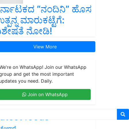
ರ್ನಾಟಕದ “ನಂದಿನಿ” ಹೊಸ
ತ್ಪನ್ನ ಮಾರುಕಟ್ಟೆಗೆ:
ಿಶೇಷತೆ ನೋಡಿ!
View More
We're on WhatsApp! Join our WhatsApp
group and get the most important
updates you need. Daily.
Join on WhatsApp
atest feeds
ಶೋಗಾಥೆ