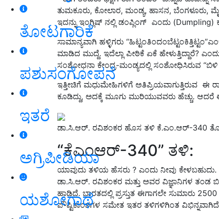
ತುಮಕೂರು, ಕೋಲಾರ, ಮಂಡ್ಯ, ಹಾಸನ, ಬೆಂಗಳೂರು, ಮೈಸೂರು,
ಇದನ್ನು ಇಂಗ್ಲಿಷ್ ನಲ್ಲಿ ಡಂಪ್ಲಿಂಗ್ ಎಂದು (Dumpling) ಕ
ತೋಟಗಾರಿಕೆ
ಸಾಮಾನ್ಯವಾಗಿ ಹಳ್ಳಿಗರು “ಹಿಟ್ಟಂತಿಂದಂಬೆಟ್ಟಂಕಿತ್ತಿಟ್ಟಂ”ಎ
ಮಾಡಿದ ಮುದ್ದೆ. ಇದೆಲ್ಲಾ ಪೀಠಿಕೆ ಏಕೆ ಹೇಳುತ್ತಿದ್ದಾರೆ
ಸಂಶೋಧನಾ ಕೇಂದ್ರ-ಮಂಡ್ಯದಲ್ಲಿ ಸಂಶೋಧಿಸಿರುವ “ಬಿಳಿ ರಾಗಿ
ಪಶುಸಂಗೋಪನೆ
ಇತ್ತೀಚಿಗೆ ಮಧುಮೇಹಿಗಳಿಗೆ ಅತಿಪ್ರಿಯವಾಗುತ್ತಿರುವ ಈ ರ
ಕೂಡಿದ್ದು, ಅದಕ್ಕೆ ಮೂಗು ಮುರಿಯುವವರು ಹೆಚ್ಚು. ಆದರೆ ಈಗ 
ಇತರೆ
ಡಾ.ಸಿ.ಆರ್. ರವಿಶಂಕರ ಹೊಸ ತಳಿ ಕೆ.ಎಂ.ಆರ್-340 ತೋರ
“ಕೆಎಂಆರ್-340” ತಳಿ:
ಅಗ್ರಿಪೀಡಿಯಾ
ಯಾವುದು ತಳಿಯ ಹೆಸರು ? ಎಂದು ನೀವು ಕೇಳಬಹುದು.
ಡಾ.ಸಿ.ಆರ್. ರವಿಶಂಕರ ಮತ್ತು ಅವರ ವಿಜ್ಞಾನಿಗಳ ತಂಡ 
ಹಾಡಿದೆ. ಭಾರತದಲ್ಲಿ ಪ್ರಸ್ತುತ ಈಗಾಗಲೇ ಸುಮಾರು 2500 ರಾ
ಯಶೋಗಾಥೆ
ಪೌಷ್ಟಿಕಾಂಶಗಳ ಸಮೇತ ಇತರ ತಳಿಗಳಿಗಿಂತ ವಿಭಿನ್ನವಾಗಿದೆ