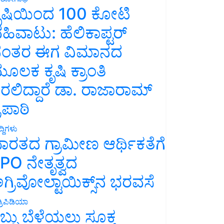
ೃಷಿಯಿಂದ 100 ಕೋಟಿ
ಹಿವಾಟು: ಹೆಲಿಕಾಪ್ಟರ್
ಂತರ ಈಗ ವಿಮಾನದ
ೂಲಕ ಕೃಷಿ ಕ್ರಾಂತಿ
ರಲಿದ್ದಾರೆ ಡಾ. ರಾಜಾರಾಮ್
್ರಿಪಾಠಿ
್ದಿಗಳು
ಾರತದ ಗ್ರಾಮೀಣ ಆರ್ಥಿಕತೆಗೆ
PO ನೇತೃತ್ವದ
ಗ್ರಿವೋಲ್ಟಾಯಿಕ್ಸ್‌ನ ಭರವಸೆ
್ರಿಪಿಡಿಯಾ
ಬ್ಬು ಬೆಳೆಯಲು ಸೂಕ್ತ