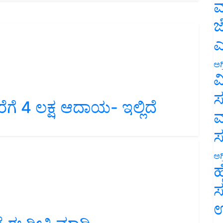
ಮ
ಜ
ಎ
ಅಗ
ವ
ಸ
ಗೆ 4 ಲಕ್ಷ ಆದಾಯ- ಇಲ್ಲಿದೆ
ಮ
ಅಗ
ಹ
ಸ
ಉ