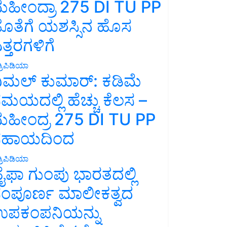
ಹೀಂದ್ರಾ 275 DI TU PP
ೊತೆಗೆ ಯಶಸ್ಸಿನ ಹೊಸ
ತ್ತರಗಳಿಗೆ
್ರಿಪಿಡಿಯಾ
ಿಮಲ್ ಕುಮಾರ್: ಕಡಿಮೆ
ಮಯದಲ್ಲಿ ಹೆಚ್ಚು ಕೆಲಸ –
ಹೀಂದ್ರ 275 DI TU PP
ಸಹಾಯದಿಂದ
್ರಿಪಿಡಿಯಾ
ೈಫಾ ಗುಂಪು ಭಾರತದಲ್ಲಿ
ಂಪೂರ್ಣ ಮಾಲೀಕತ್ವದ
ಪಕಂಪನಿಯನ್ನು