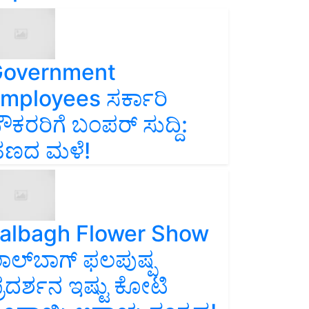
overnment
mployees ಸರ್ಕಾರಿ
ೌಕರರಿಗೆ ಬಂಪರ್‌ ಸುದ್ದಿ:
ಣದ ಮಳೆ!
albagh Flower Show
ಾಲ್‌ಬಾಗ್ ಫಲಪುಷ್ಪ
್ರದರ್ಶನ ಇಷ್ಟು ಕೋಟಿ