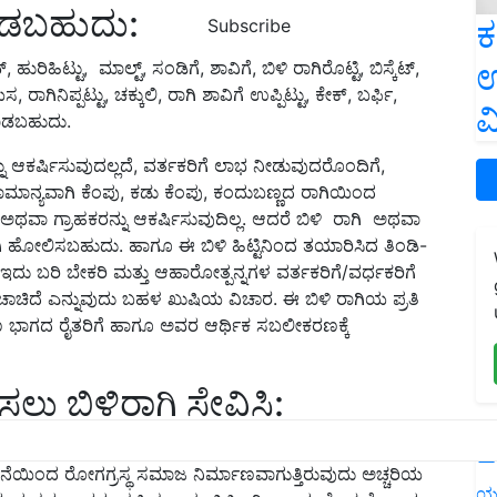
ಾಡಬಹುದು:
ಕ
Subscribe
ಉ
 ಹುರಿಹಿಟ್ಟು, ಮಾಲ್ಟ್, ಸಂಡಿಗೆ, ಶಾವಿಗೆ, ಬಿಳಿ ರಾಗಿರೊಟ್ಟಿ, ಬಿಸ್ಕೆಟ್,
 ರಾಗಿನಿಪ್ಪಟ್ಟು, ಚಕ್ಕುಲಿ, ರಾಗಿ ಶಾವಿಗೆ ಉಪ್ಪಿಟ್ಟು, ಕೇಕ್, ಬರ್ಫಿ,
ವ
ಮಾಡಬಹುದು.
 ಆಕರ್ಷಿಸುವುದಲ್ಲದೆ, ವರ್ತಕರಿಗೆ ಲಾಭ ನೀಡುವುದರೊಂದಿಗೆ,
. ಸಾಮಾನ್ಯವಾಗಿ ಕೆಂಪು, ಕಡು ಕೆಂಪು, ಕಂದುಬಣ್ಣದ ರಾಗಿಯಿಂದ
 ಅಥವಾ ಗ್ರಾಹಕರನ್ನು ಆಕರ್ಷಿಸುವುದಿಲ್ಲ. ಆದರೆ ಬಿಳಿ ರಾಗಿ ಅಥವಾ
ಾಗಿ ಹೋಲಿಸಬಹುದು. ಹಾಗೂ ಈ ಬಿಳಿ ಹಿಟ್ಟಿನಿಂದ ತಯಾರಿಸಿದ ತಿಂಡಿ-
ೀತಿ ಇದು ಬರಿ ಬೇಕರಿ ಮತ್ತು ಆಹಾರೋತ್ಪನ್ನಗಳ ವರ್ತಕರಿಗೆ/ವರ್ಧಕರಿಗೆ
 ಚಾಚಿದೆ ಎನ್ನುವುದು ಬಹಳ ಖುಷಿಯ ವಿಚಾರ. ಈ ಬಿಳಿ ರಾಗಿಯ ಪ್ರತಿ
ರಾಮೀಣ ಭಾಗದ ರೈತರಿಗೆ ಹಾಗೂ ಅವರ ಆರ್ಥಿಕ ಸಬಲೀಕರಣಕ್ಕೆ
ು ಬಿಳಿರಾಗಿ ಸೇವಿಸಿ:
L
ಿ ರುಚಿಯ ಆಹಾರ ಪದಾರ್ಥಗಳ ಹಿಂದೆ ಬಿದ್ದು ಅಧಿಕ ಗ್ಲುಕೋಸ್
ೆಯಿಂದ ರೋಗಗ್ರಸ್ಥ ಸಮಾಜ ನಿರ್ಮಾಣವಾಗುತ್ತಿರುವುದು ಅಚ್ಚರಿಯ
ಯ