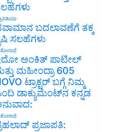
ಲಹೆಗಳು
್ರಿಪಿಡಿಯಾ
ವಾಮಾನ ಬದಲಾವಣೆಗೆ ತಕ್ಕ
ೃಷಿ ಸಲಹೆಗಳು
ಶೋಗಾಥೆ
ದೋ ಅಂಕಿತ್ ಪಾಟೀಲ್
ತ್ತು ಮಹೀಂದ್ರಾ 605
OVO ಟ್ರಾಕ್ಟರ್ ಬಗ್ಗೆ ನಿಮ್ಮ
ಿಂದಿ ಡಾಕ್ಯುಮೆಂಟ್‌ನ ಕನ್ನಡ
ನುವಾದ:
ಶೋಗಾಥೆ
್ರಹಲಾದ್ ಪ್ರಜಾಪತಿ: