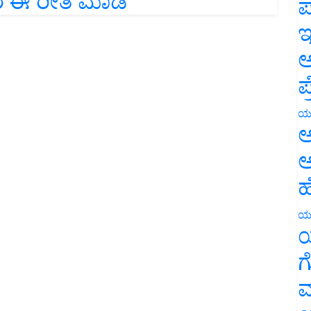
ರೆ ಈ ರೀತಿ ಮಾಡಿ
ಪ
ಇ
ಅ
ಪ
ಯ
ಅ
ಅ
ಹ
ಯ
ಯ
ಗ
ಮ