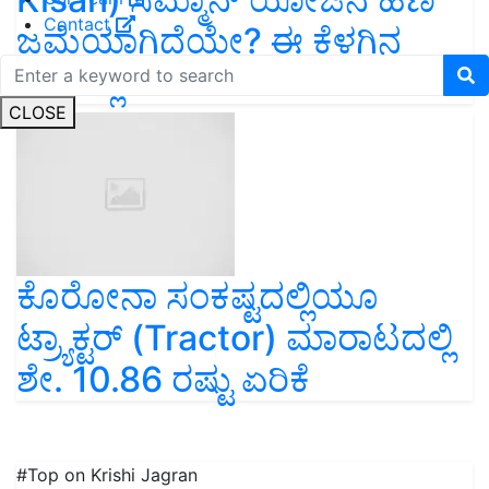
Contact
ಜಮೆಯಾಗಿದೆಯೇ? ಈ ಕೆಳಗಿನ
ಲಿಂಕ್ ಕ್ಲಿಕ್ ಮಾಡಿ
CLOSE
ಕೊರೋನಾ ಸಂಕಷ್ಟದಲ್ಲಿಯೂ
ಟ್ರ್ಯಾಕ್ಟರ್ (Tractor) ಮಾರಾಟದಲ್ಲಿ
ಶೇ. 10.86 ರಷ್ಟು ಏರಿಕೆ
#Top on Krishi Jagran