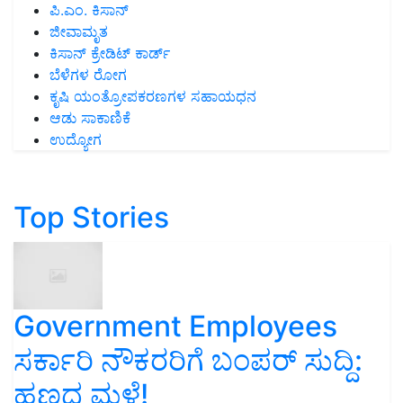
ಪಿ.ಎಂ. ಕಿಸಾನ್
ಜೀವಾಮೃತ
ಕಿಸಾನ್ ಕ್ರೇಡಿಟ್ ಕಾರ್ಡ್
ಬೆಳೆಗಳ ರೋಗ
ಕೃಷಿ ಯಂತ್ರೋಪಕರಣಗಳ ಸಹಾಯಧನ
ಆಡು ಸಾಕಾಣಿಕೆ
ಉದ್ಯೋಗ
Top Stories
Government Employees
ಸರ್ಕಾರಿ ನೌಕರರಿಗೆ ಬಂಪರ್‌ ಸುದ್ದಿ:
ಹಣದ ಮಳೆ!