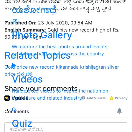
ವರ್ಷಗಳ ಬಳಿಕ ಈ ಏರಿಕೆಯಾಗಿದೆ. ಬೆಳ್ಳಿ ಒಂದು ಔನ್ಸ್ ಗೆ 21.80 ಡಾಲರ್
ಯಶೋಗಾಥೆ
ತಲುಪಿದ್ದು, ಇದು ಸಹ ಏಳು ವರ್ಷಗಳ ಬಳಿಕ ಗರಿಷ್ಠ ಮಟ್ಟದ್ದಾಗಿದೆ.
Published On:
23 July 2020, 09:54 AM
English Summary:
Gold hits new record high of Rs.
Photo Gallery
50,950 per 10gm
We capture the best photos around events,
Related Topics
exhibitions happening across the country
Gold price
new record
kjkannada
krishijagran
silver
price
ಚಿನ್ನ
ಬೆಳ್ಳಿ
Videos
Share your comments
Handpicked videos to inspire the nation on
agriculture and related industry
Quiz