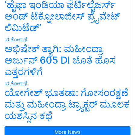
‘ಹೈಫಾ ಇಂಡಿಯಾ ಫರ್ಟಿಲೈಜರ್ಸ್
ಅಂಡ್ ಟೆಕ್ನೋಲಾಜೀಸ್ ಪ್ರೈವೇಟ್
ಲಿಮಿಟೆಡ್’
ಯಶೋಗಾಥೆ
ಅಭಿಷೇಕ್ ತ್ಯಾಗಿ: ಮಹೀಂದ್ರಾ
ಅರ್ಜುನ್ 605 DI ಜೊತೆ ಹೊಸ
ಎತ್ತರಗಳಿಗೆ
ಯಶೋಗಾಥೆ
ಯೋಗೇಶ್ ಭೂತಡಾ: ಗೋಸಂರಕ್ಷಣೆ
ಮತ್ತು ಮಹೀಂದ್ರಾ ಟ್ರ್ಯಾಕ್ಟರ್ ಮೂಲಕ
ಯಶಸ್ಸಿನ ಕಥೆ
More News