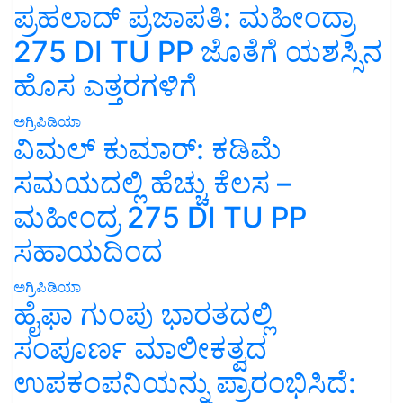
ಪ್ರಹಲಾದ್ ಪ್ರಜಾಪತಿ: ಮಹೀಂದ್ರಾ
275 DI TU PP ಜೊತೆಗೆ ಯಶಸ್ಸಿನ
ಹೊಸ ಎತ್ತರಗಳಿಗೆ
ಅಗ್ರಿಪಿಡಿಯಾ
ವಿಮಲ್ ಕುಮಾರ್: ಕಡಿಮೆ
ಸಮಯದಲ್ಲಿ ಹೆಚ್ಚು ಕೆಲಸ –
ಮಹೀಂದ್ರ 275 DI TU PP
ಸಹಾಯದಿಂದ
ಅಗ್ರಿಪಿಡಿಯಾ
ಹೈಫಾ ಗುಂಪು ಭಾರತದಲ್ಲಿ
ಸಂಪೂರ್ಣ ಮಾಲೀಕತ್ವದ
ಉಪಕಂಪನಿಯನ್ನು ಪ್ರಾರಂಭಿಸಿದೆ: