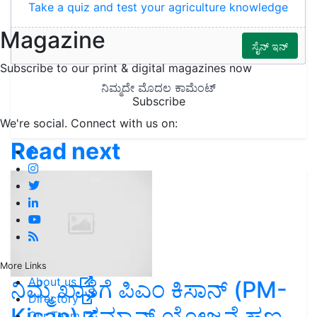
Take a quiz and test your agriculture knowledge
Magazine
Subscribe to our print & digital magazines now
Subscribe
We're social. Connect with us on:
Read next
More Links
About us
ನಿಮ್ಮ ಖಾತೆಗೆ ಪಿಎಂ ಕಿಸಾನ್ (PM-
Directory
Kisan) ಸಮ್ಮಾನ್ ಯೋಜನೆ ಹಣ
Our Team