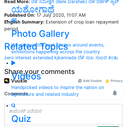
Read More:
ಬೆಳೆ ಸಮೀಕ್ಷೆಗೆ (Bele Darshak) ಬೆಳೆ ದರ್ಶಕ್ ಆ್ಯಪ್‌
ಯಶೋಗಾಥೆ
Published On:
17 July 2020, 11:07 AM
English Summary:
Extension of crop loan repayment
period
Photo Gallery
Related Topics
We capture the best photos around events,
exhibitions happening across the country
zero interest
extended
kjkannada
ಬೆಳೆ ಸಾಲ
ಸಾಲದ ಕಂತು
Share your comments
Videos
Handpicked videos to inspire the nation on
agriculture and related industry
Quiz