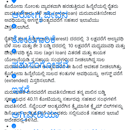
ಕೊರೋನಾ ಸೋಂಕು ವ್ಯಾಪಕವಾಗಿ ಹರಡುತ್ತಿರುವ ಹಿನ್ನೆಲೆಯಲ್ಲಿ ರೈತರು
ಆರೋಗ್ಯ ಜೀವನ
ಪಾವತಿಸಬೇಕಾದ ಬೆಳೆ ಸಾಲ (crop loan) ಮರುಪಾವತಿಸಬೇಕಾದ
ಅವಧಿಯನ್ನು ಆಗಸ್ಟ್‌ ಅಂತ್ಯದವರೆಗೆ ಸಹಕಾರ ಇಲಾಖೆಯು
ವಿಸ್ತರಿಸಲಾಗಿದೆ.
ತೋಟಗಾರಿಕೆ
ರೈತರಿಗೆ ಶೂನ್ಯ ಬಡ್ಡಿ (zero interest) ದರದಲ್ಲಿ 3 ಲಕ್ಷವರೆಗೆ ಅಲ್ಪಾವಧಿ
ಬೆಳೆ ಸಾಲ ಮತ್ತು ಶೇ 3 ಬಡ್ಡಿ ದರದಲ್ಲಿ 10 ಲಕ್ಷವರೆಗೆ ಮಧ್ಯಮಾವಧಿ ಮತ್ತು
ದೀರ್ಘಾವಧಿ ಕೃಷಿ ಸಾಲ (agri loan) ವಿತರಣೆ ಮತ್ತು ಕಾಯಕ
ಯೋಜನೆಯಡಿ ಸ್ವಸಹಾಯ ಸಂಘಗಳಿಂದ ನೀಡಲಾಗಿದ್ದ ಸಾಲ
ಪಶುಸಂಗೋಪನೆ
ಮರುಪಾವತಿಗೆ ಜೂನ್‌ ಅಂತ್ಯದವರೆಗೆ ಈ ಹಿಂದೆ ಅವಕಾಶ ನೀಡಲಾಗಿತ್ತು.
ಕೊರೋನಾ ಹಿನ್ನೆಲೆಯಲ್ಲಿ ಸಾಲದ ಕಂತುಗಳ ಅವಧಿಯನ್ನು ಆಗಸ್ಟ್ ವರೆಗೆ
(extended) ವಿಸ್ತರಿಸಲಾಗಿದೆ.
ಇತರೆ
ಮರುಪಾವತಿ ದಿನದವರೆಗೆ ಪಾವತಿಸಬೇಕಾದ ತನ್ನ ಪಾಲಿನ ಬಡ್ಡಿ
ಸಹಾಯಧನ 40.11 ಕೋಟಿಯನ್ನು ಸರ್ಕಾರವು ಸಹಕಾರ ಸಂಘಗಳಿಗೆ
ಪಾವತಿಸಲಿದೆ. ಸೆಪ್ಟೆಂಬರ್ ಅಂತ್ಯವರೆಗಿನ ತ್ರೈಮಾಸಿಕ ಕ್ಲೈಮ್‌ ಬಿಲ್‌ಗಳನ್ನು
ಅಗ್ರಿಪೀಡಿಯಾ
ಡಿಸೆಂಬರ್‌ ಅಂತ್ಯದೊಳಗೆ ನಿಬಂಧಕರು ಸಲ್ಲಿಸುವಂತೆ ಸಹಕಾರ ಇಲಾಖೆ
ಆದೇಶದಲ್ಲಿ ತಿಳಿಸಿದೆ.