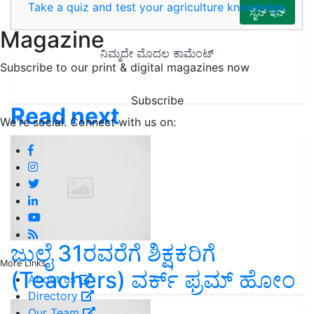
Take a quiz and test your agriculture knowledge
Magazine
Subscribe to our print & digital magazines now
Subscribe
Read next
We're social. Connect with us on:
ಜುಲೈ 31ರವರೆಗೆ ಶಿಕ್ಷಕರಿಗೆ
More Links
(Teachers) ವರ್ಕ್ ಫ್ರಮ್‌ ಹೋಂ
About us
Directory
Our Team