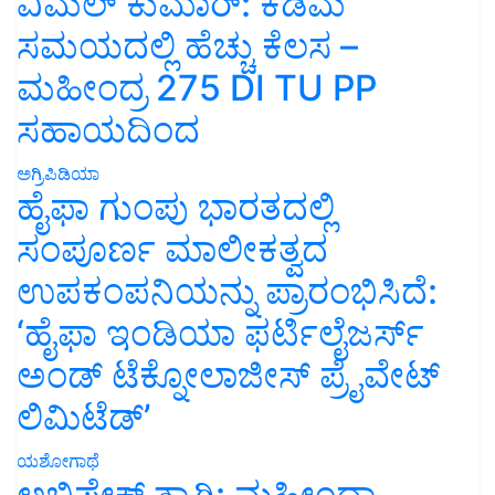
ವಿಮಲ್ ಕುಮಾರ್: ಕಡಿಮೆ
ಸಮಯದಲ್ಲಿ ಹೆಚ್ಚು ಕೆಲಸ –
ಮಹೀಂದ್ರ 275 DI TU PP
ಸಹಾಯದಿಂದ
ಅಗ್ರಿಪಿಡಿಯಾ
ಹೈಫಾ ಗುಂಪು ಭಾರತದಲ್ಲಿ
ಸಂಪೂರ್ಣ ಮಾಲೀಕತ್ವದ
ಉಪಕಂಪನಿಯನ್ನು ಪ್ರಾರಂಭಿಸಿದೆ:
‘ಹೈಫಾ ಇಂಡಿಯಾ ಫರ್ಟಿಲೈಜರ್ಸ್
ಅಂಡ್ ಟೆಕ್ನೋಲಾಜೀಸ್ ಪ್ರೈವೇಟ್
ಲಿಮಿಟೆಡ್’
ಯಶೋಗಾಥೆ
ಅಭಿಷೇಕ್ ತ್ಯಾಗಿ: ಮಹೀಂದ್ರಾ