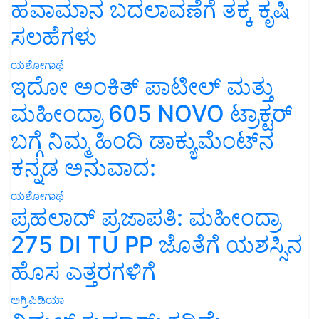
ಹವಾಮಾನ ಬದಲಾವಣೆಗೆ ತಕ್ಕ ಕೃಷಿ
ಸಲಹೆಗಳು
ಯಶೋಗಾಥೆ
ಇದೋ ಅಂಕಿತ್ ಪಾಟೀಲ್ ಮತ್ತು
ಮಹೀಂದ್ರಾ 605 NOVO ಟ್ರಾಕ್ಟರ್
ಬಗ್ಗೆ ನಿಮ್ಮ ಹಿಂದಿ ಡಾಕ್ಯುಮೆಂಟ್‌ನ
ಕನ್ನಡ ಅನುವಾದ:
ಯಶೋಗಾಥೆ
ಪ್ರಹಲಾದ್ ಪ್ರಜಾಪತಿ: ಮಹೀಂದ್ರಾ
275 DI TU PP ಜೊತೆಗೆ ಯಶಸ್ಸಿನ
ಹೊಸ ಎತ್ತರಗಳಿಗೆ
ಅಗ್ರಿಪಿಡಿಯಾ