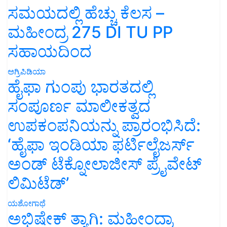
ಸಮಯದಲ್ಲಿ ಹೆಚ್ಚು ಕೆಲಸ –
ಮಹೀಂದ್ರ 275 DI TU PP
ಸಹಾಯದಿಂದ
ಅಗ್ರಿಪಿಡಿಯಾ
ಹೈಫಾ ಗುಂಪು ಭಾರತದಲ್ಲಿ
ಸಂಪೂರ್ಣ ಮಾಲೀಕತ್ವದ
ಉಪಕಂಪನಿಯನ್ನು ಪ್ರಾರಂಭಿಸಿದೆ:
‘ಹೈಫಾ ಇಂಡಿಯಾ ಫರ್ಟಿಲೈಜರ್ಸ್
ಅಂಡ್ ಟೆಕ್ನೋಲಾಜೀಸ್ ಪ್ರೈವೇಟ್
ಲಿಮಿಟೆಡ್’
ಯಶೋಗಾಥೆ
ಅಭಿಷೇಕ್ ತ್ಯಾಗಿ: ಮಹೀಂದ್ರಾ