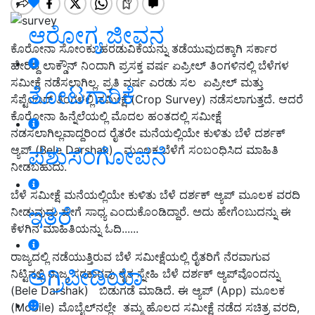
ಆರೋಗ್ಯ ಜೀವನ
ಕೊರೋನಾ ಸೋಂಕು ಹರಡುವಿಕೆಯನ್ನು ತಡೆಯುವುದಕ್ಕಾಗಿ ಸರ್ಕಾರ
ಹೇರಿದ್ದ ಲಾಕ್ಡೌನ್ ನಿಂದಾಗಿ ಪ್ರಸಕ್ತ ವರ್ಷ ಏಪ್ರೀಲ್ ತಿಂಗಳಿನಲ್ಲಿ ಬೆಳೆಗಳ
ಸಮೀಕ್ಷೆ ನಡೆಸಲಾಗಿಲ್ಲ. ಪ್ರತಿ ವರ್ಷ ಎರಡು ಸಲ ಏಪ್ರೀಲ್ ಮತ್ತು
ತೋಟಗಾರಿಕೆ
ಸೆಪ್ಟೆಂಬರ್ ತಿಂಗಳಲ್ಲಿ ಸಮೀಕ್ಷೆ (Crop Survey) ನಡೆಸಲಾಗುತ್ತದೆ. ಆದರೆ
ಕೊರೋನಾ ಹಿನ್ನೆಲೆಯಲ್ಲಿ ಮೊದಲ ಹಂತದಲ್ಲಿ ಸಮೀಕ್ಷೆ
ನಡಸಲಾಗಿಲ್ಲವಾದ್ದರಿಂದ ರೈತರೇ ಮನೆಯಲ್ಲಿಯೇ ಕುಳಿತು ಬೆಳೆ ದರ್ಶಕ್
ಪಶುಸಂಗೋಪನೆ
ಆ್ಯಪ್‌ (Bele Darshak) ಮೂಲಕ ಬೆಳೆಗೆ ಸಂಬಂಧಿಸಿದ ಮಾಹಿತಿ
ನೀಡಬಹುದು.
ಬೆಳೆ ಸಮೀಕ್ಷೆ ಮನೆಯಲ್ಲಿಯೇ ಕುಳಿತು ಬೆಳೆ ದರ್ಶಕ್ ಆ್ಯಪ್‌ ಮೂಲಕ ವರದಿ
ಇತರೆ
ನೀಡುವುದು ಹೇಗೆ ಸಾಧ್ಯ ಎಂದುಕೊಂಡಿದ್ದಾರೆ. ಅದು ಹೇಗೆಂಬುದನ್ನು ಈ
ಕೆಳಗಿನ ಮಾಹಿತಿಯನ್ನು ಓದಿ......
ರಾಜ್ಯದಲ್ಲಿ ನಡೆಯುತ್ತಿರುವ ಬೆಳೆ ಸಮೀಕ್ಷೆಯಲ್ಲಿ ರೈತರಿಗೆ ನೆರವಾಗುವ
ಅಗ್ರಿಪೀಡಿಯಾ
ನಿಟ್ಟಿನಲ್ಲಿ ರಾಜ್ಯ ಸರಕಾರವು ರೈತ ಸ್ನೇಹಿ ಬೆಳೆ ದರ್ಶಕ್ ಆ್ಯಪ್‌ವೊಂದನ್ನು
(Bele Darshak) ಬಿಡುಗಡೆ ಮಾಡಿದೆ. ಈ ಆ್ಯಪ್‌ (App) ಮೂಲಕ
(Mobile) ಮೊಬೈಲ್‌ನಲ್ಲೇ ತಮ್ಮ ಹೊಲದ ಸಮೀಕ್ಷೆ ನಡೆದ ಸಚಿತ್ರ ವರದಿ,