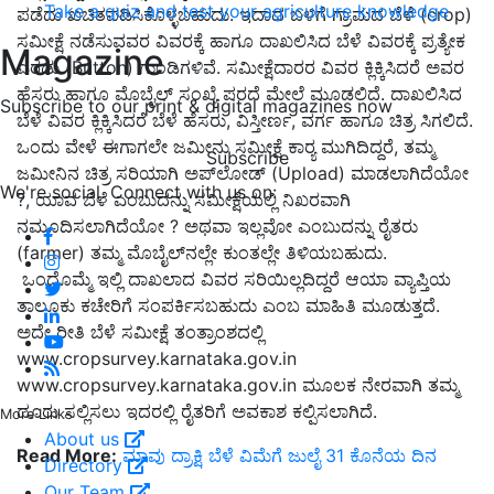
Take a quiz and test your agriculture knowledge
ಪಡೆದು ಖಚಿತಪಡಿಸಿಕೊಳ್ಳಬಹುದು. ಇದಾದ ಬಳಿಗೆ ಗ್ರಾಮದ ಬೆಳೆ (crop)
ಸಮೀಕ್ಷೆ ನಡೆಸುವವರ ವಿವರಕ್ಕೆ ಹಾಗೂ ದಾಖಲಿಸಿದ ಬೆಳೆ ವಿವರಕ್ಕೆ ಪ್ರತ್ಯೇಕ
Magazine
ಎರಡು (Button) ಗುಂಡಿಗಳಿವೆ. ಸಮೀಕ್ಷೆದಾರರ ವಿವರ ಕ್ಲಿಕ್ಕಿಸಿದರೆ ಅವರ
ಹೆಸರು ಹಾಗೂ ಮೊಬೈಲ್ ಸಂಖ್ಯೆ ಪರದೆ ಮೇಲೆ ಮೂಡಲಿದೆ. ದಾಖಲಿಸಿದ
Subscribe to our print & digital magazines now
ಬೆಳೆ ವಿವರ ಕ್ಲಿಕ್ಕಿಸಿದರೆ ಬೆಳೆ ಹೆಸರು, ವಿಸ್ತೀರ್ಣ, ವರ್ಗ ಹಾಗೂ ಚಿತ್ರ ಸಿಗಲಿದೆ.
ಒಂದು ವೇಳೆ ಈಗಾಗಲೇ ಜಮೀನು ಸಮೀಕ್ಷೆ ಕಾರ‍್ಯ ಮುಗಿದಿದ್ದರೆ, ತಮ್ಮ
Subscribe
ಜಮೀನಿನ ಚಿತ್ರ ಸರಿಯಾಗಿ ಅಪ್‌ಲೋಡ್‌ (Upload) ಮಾಡಲಾಗಿದೆಯೋ
We're social. Connect with us on:
?, ಯಾವ ಬೆಳೆ ಎಂಬುದನ್ನು ಸಮೀಕ್ಷೆಯಲ್ಲಿ ನಿಖರವಾಗಿ
ನಮೂದಿಸಲಾಗಿದೆಯೋ ? ಅಥವಾ ಇಲ್ಲವೋ ಎಂಬುದನ್ನು ರೈತರು
(farmer) ತಮ್ಮ ಮೊಬೈಲ್‌ನಲ್ಲೇ ಕುಂತಲ್ಲೇ ತಿಳಿಯಬಹುದು.
ಒಂದೊಮ್ಮೆ ಇಲ್ಲಿ ದಾಖಲಾದ ವಿವರ ಸರಿಯಿಲ್ಲದಿದ್ದರೆ ಆಯಾ ವ್ಯಾಪ್ತಿಯ
ತಾಲೂಕು ಕಚೇರಿಗೆ ಸಂಪರ್ಕಿಸಬಹುದು ಎಂಬ ಮಾಹಿತಿ ಮೂಡುತ್ತದೆ.
ಅದೇ ರೀತಿ ಬೆಳೆ ಸಮೀಕ್ಷೆ ತಂತ್ರಾಂಶದಲ್ಲಿ
www.cropsurvey.karnataka.gov.in
www.cropsurvey.karnataka.gov.in ಮೂಲಕ ನೇರವಾಗಿ ತಮ್ಮ
ದೂರು ಸಲ್ಲಿಸಲು ಇದರಲ್ಲಿ ರೈತರಿಗೆ ಅವಕಾಶ ಕಲ್ಪಿಸಲಾಗಿದೆ.
More Links
About us
Read More:
ಮಾವು ದ್ರಾಕ್ಷಿ ಬೆಳೆ ವಿಮೆಗೆ ಜುಲೈ 31 ಕೊನೆಯ ದಿನ
Directory
Our Team