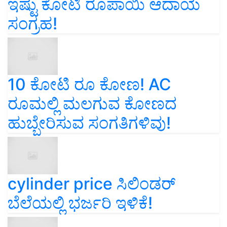
ಇಷ್ಟು ಕೋಟಿ ರೂಪಾಯಿ ಆದಾಯ
ಸಂಗ್ರಹ!
10 ಕೋಟಿ ರೂ ಕೋಣ! AC
ರೂಮಲ್ಲಿ ಮಲಗುವ ಕೋಣದ
ಹುಬ್ಬೇರಿಸುವ ಸಂಗತಿಗಳಿವು!
cylinder price ಸಿಲಿಂಡರ್‌
ಬೆಲೆಯಲ್ಲಿ ಭರ್ಜರಿ ಇಳಿಕೆ!