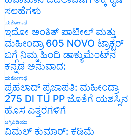
ಸಲಹೆಗಳು
ಯಶೋಗಾಥೆ
ಇದೋ ಅಂಕಿತ್ ಪಾಟೀಲ್ ಮತ್ತು
ಮಹೀಂದ್ರಾ 605 NOVO ಟ್ರಾಕ್ಟರ್
ಬಗ್ಗೆ ನಿಮ್ಮ ಹಿಂದಿ ಡಾಕ್ಯುಮೆಂಟ್‌ನ
ಕನ್ನಡ ಅನುವಾದ:
ಯಶೋಗಾಥೆ
ಪ್ರಹಲಾದ್ ಪ್ರಜಾಪತಿ: ಮಹೀಂದ್ರಾ
275 DI TU PP ಜೊತೆಗೆ ಯಶಸ್ಸಿನ
ಹೊಸ ಎತ್ತರಗಳಿಗೆ
ಅಗ್ರಿಪಿಡಿಯಾ
ವಿಮಲ್ ಕುಮಾರ್: ಕಡಿಮೆ