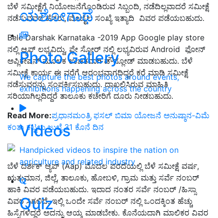
ಬೆಳೆ ಸಮೀಕ್ಷೆಗೆ ನಿಯೋಜನೆಗೊಂಡಿರುವ ಸಿಬ್ಬಂದಿ, ನಡೆದಿಲ್ಲವಾದರೆ ಸಮೀಕ್ಷೆ
ಯಶೋಗಾಥೆ
ನಡೆಸುವವರ ಹೆಸರು, ಮೊಬೈಲ ಸಂಖ್ಯೆ ಇತ್ಯಾದಿ ವಿವರ ಪಡೆಯಬಹುದು.
Bele Darshak Karnataka -2019 App Google play store
ನಲ್ಲಿ ಆ್ಯಪ್‌ ಲಭ್ಯವಿದ್ದು, ಪ್ಲೇ ಸ್ಟೋರ್ ನಲ್ಲಿ ಲಭ್ಯವಿರುವ Android ಫೋನ್
Photo Gallery
ಅಪ್ಲಿಕೇಷನ್ ಮೂಲಕ ಉಚಿತವಾಗಿ ಡೌನ್ಲೋಡ್ ಮಾಡಬಹುದು. ಬೆಳೆ
ಸಮೀಕ್ಷೆ ಕಾರ್ಯ ಈ ವರೆಗೆ ಆರಂಭವಾಗದಿದ್ದರೆ ಕರೆ ಮಾಡಿ ಸಮೀಕ್ಷೆ
We capture the best photos around events,
ನಡೆಸುವರನ್ನು ಸಂಪರ್ಕಿಸಬಹುದು. ದಾಖಲಿಸಿರುವ ಮಾಹಿತಿ
exhibitions happening across the country
ಸರಿಯಾಗಿಲ್ಲದಿದ್ದರೆ ತಾಲೂಕು ಕಚೇರಿಗೆ ದೂರು ನೀಡಬಹುದು.
Read More:
ಪ್ರಧಾನಮಂತ್ರಿ ಫಸಲ್ ಬಿಮಾ ಯೋಜನೆ ಅನುಷ್ಠಾನ-ವಿಮೆ
Videos
ಕಂತು ಕಟ್ಟಲು ಜುಲೈ 31 ಕೊನೆ ದಿನ
Handpicked videos to inspire the nation on
agriculture and related industry
ಬೆಳೆ ದರ್ಶಕ್ ಆ್ಯಪ್‌ (Aap) ಮೊದಲ ಪರದೆಯಲ್ಲಿ ಬೆಳೆ ಸಮೀಕ್ಷೆ ವರ್ಷ,
ಋತುಮಾನ, ಜಿಲ್ಲೆ, ತಾಲೂಕು, ಹೋಬಳಿ, ಗ್ರಾಮ ಮತ್ತು ಸರ್ವೆ ನಂಬರ್
ಹಾಕಿ ವಿವರ ಪಡೆಯಬಹುದು. ಇದಾದ ನಂತರ ಸರ್ವೆ ನಂಬರ್ /ಹಿಸ್ಸಾ
Quiz
ವಿವರ ಸಿಗಲಿದೆ. ಇಲ್ಲಿ ಒಂದೇ ಸರ್ವೆ ನಂಬರ್ ನಲ್ಲಿ ಒಂದಕ್ಕಿಂತ ಹೆಚ್ಚು
ಹಿಸ್ಸೆಗಳಿದ್ದರೆ ಅದನ್ನು ಆಯ್ಕ ಮಾಡಬೇಕು. ಕೊನೆಯದಾಗಿ ಮಾಲಿಕರ ವಿವರ