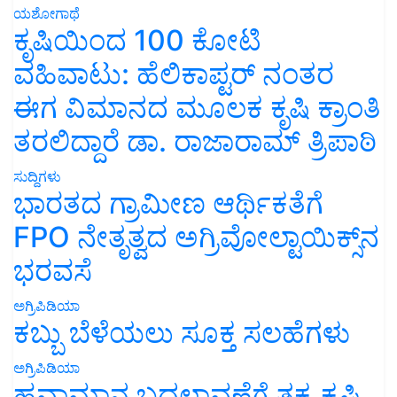
ಯಶೋಗಾಥೆ
ಕೃಷಿಯಿಂದ 100 ಕೋಟಿ
ವಹಿವಾಟು: ಹೆಲಿಕಾಪ್ಟರ್ ನಂತರ
ಈಗ ವಿಮಾನದ ಮೂಲಕ ಕೃಷಿ ಕ್ರಾಂತಿ
ತರಲಿದ್ದಾರೆ ಡಾ. ರಾಜಾರಾಮ್ ತ್ರಿಪಾಠಿ
ಸುದ್ದಿಗಳು
ಭಾರತದ ಗ್ರಾಮೀಣ ಆರ್ಥಿಕತೆಗೆ
FPO ನೇತೃತ್ವದ ಅಗ್ರಿವೋಲ್ಟಾಯಿಕ್ಸ್‌ನ
ಭರವಸೆ
ಅಗ್ರಿಪಿಡಿಯಾ
ಕಬ್ಬು ಬೆಳೆಯಲು ಸೂಕ್ತ ಸಲಹೆಗಳು
ಅಗ್ರಿಪಿಡಿಯಾ
ಹವಾಮಾನ ಬದಲಾವಣೆಗೆ ತಕ್ಕ ಕೃಷಿ