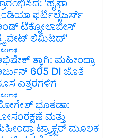
್ರಾರಂಭಿಸಿದೆ: ‘ಹೈಫಾ
ಂಡಿಯಾ ಫರ್ಟಿಲೈಜರ್ಸ್
ಂಡ್ ಟೆಕ್ನೋಲಾಜೀಸ್
್ರೈವೇಟ್ ಲಿಮಿಟೆಡ್’
ಶೋಗಾಥೆ
ಭಿಷೇಕ್ ತ್ಯಾಗಿ: ಮಹೀಂದ್ರಾ
ರ್ಜುನ್ 605 DI ಜೊತೆ
ೊಸ ಎತ್ತರಗಳಿಗೆ
ಶೋಗಾಥೆ
ೋಗೇಶ್ ಭೂತಡಾ:
ೋಸಂರಕ್ಷಣೆ ಮತ್ತು
ಹೀಂದ್ರಾ ಟ್ರ್ಯಾಕ್ಟರ್ ಮೂಲಕ