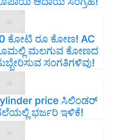
ೂಪಾಯಿ ಆದಾಯ ಸಂಗ್ರಹ!
0 ಕೋಟಿ ರೂ ಕೋಣ! AC
ೂಮಲ್ಲಿ ಮಲಗುವ ಕೋಣದ
ುಬ್ಬೇರಿಸುವ ಸಂಗತಿಗಳಿವು!
ylinder price ಸಿಲಿಂಡರ್‌
ೆಲೆಯಲ್ಲಿ ಭರ್ಜರಿ ಇಳಿಕೆ!