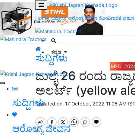
Home
ಸುದ್ದಿಗಳು
ಆರೋಗ್ಯ ಜೀವನ
ತೋಟಗಾರಿಕೆ
ಪಶುಸ
ಕನ್ನಡ
ಸುದ್ದಿಗಳು
MFOI 202
ಜುಲೈ 26 ರಂದು ರಾಜ್ಯ
ಅಲರ್ಟ್ (yellow ale
ಸುದ್ದಿಗಳು
Updated on: 17 October, 2022 11:06 AM IS
ಆರೋಗ್ಯ ಜೀವನ