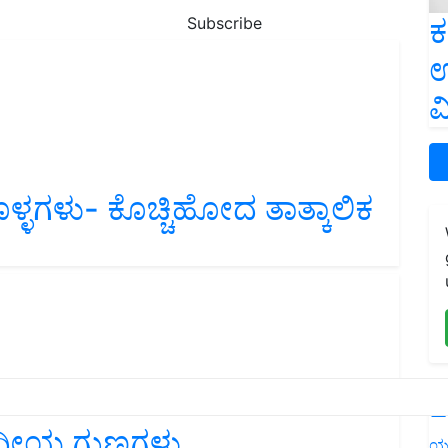
ಕ
Subscribe
ಉ
ವ
ೊಳ್ಳಗಳು- ಕೊಚ್ಚಿಹೋದ ತಾತ್ಕಾಲಿಕ
L
ಔಷಧೀಯ ಗುಣಗಳು
ಯ