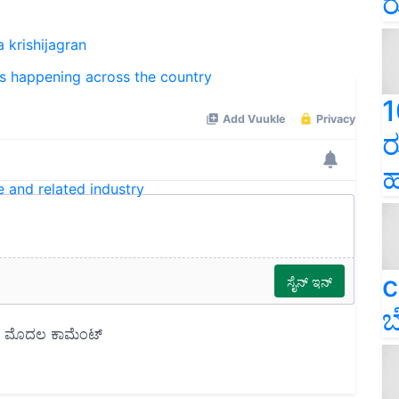
ರ
a
krishijagran
ns happening across the country
1
ರ
ಹ
e and related industry
c
ಬ