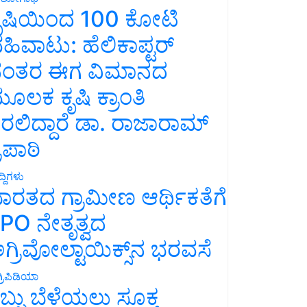
ೃಷಿಯಿಂದ 100 ಕೋಟಿ
ಹಿವಾಟು: ಹೆಲಿಕಾಪ್ಟರ್
ಂತರ ಈಗ ವಿಮಾನದ
ೂಲಕ ಕೃಷಿ ಕ್ರಾಂತಿ
ರಲಿದ್ದಾರೆ ಡಾ. ರಾಜಾರಾಮ್
್ರಿಪಾಠಿ
್ದಿಗಳು
ಾರತದ ಗ್ರಾಮೀಣ ಆರ್ಥಿಕತೆಗೆ
PO ನೇತೃತ್ವದ
ಗ್ರಿವೋಲ್ಟಾಯಿಕ್ಸ್‌ನ ಭರವಸೆ
್ರಿಪಿಡಿಯಾ
ಬ್ಬು ಬೆಳೆಯಲು ಸೂಕ್ತ