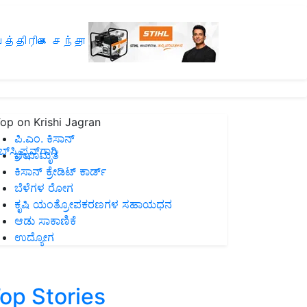
த்திரிகை சந்தா
op on Krishi Jagran
ಪಿ.ಎಂ. ಕಿಸಾನ್
ಸ್ಕ್ರಿಪ್ಷನ್‌ಗಾಗಿ
ಜೀವಾಮೃತ
ಕಿಸಾನ್ ಕ್ರೇಡಿಟ್ ಕಾರ್ಡ್
ಬೆಳೆಗಳ ರೋಗ
ಕೃಷಿ ಯಂತ್ರೋಪಕರಣಗಳ ಸಹಾಯಧನ
ಆಡು ಸಾಕಾಣಿಕೆ
ಉದ್ಯೋಗ
op Stories