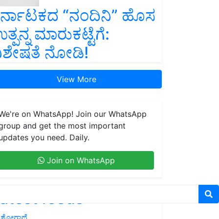
ರ್ನಾಟಕದ “ನಂದಿನಿ” ಹೊಸ
ತ್ಪನ್ನ ಮಾರುಕಟ್ಟೆಗೆ:
ಿಶೇಷತೆ ನೋಡಿ!
View More
We're on WhatsApp! Join our WhatsApp
group and get the most important
updates you need. Daily.
Join on WhatsApp
atest feeds
ಶೋಗಾಥೆ