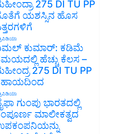
ಹೀಂದ್ರಾ 275 DI TU PP
ೊತೆಗೆ ಯಶಸ್ಸಿನ ಹೊಸ
ತ್ತರಗಳಿಗೆ
್ರಿಪಿಡಿಯಾ
ಿಮಲ್ ಕುಮಾರ್: ಕಡಿಮೆ
ಮಯದಲ್ಲಿ ಹೆಚ್ಚು ಕೆಲಸ –
ಹೀಂದ್ರ 275 DI TU PP
ಸಹಾಯದಿಂದ
್ರಿಪಿಡಿಯಾ
ೈಫಾ ಗುಂಪು ಭಾರತದಲ್ಲಿ
ಂಪೂರ್ಣ ಮಾಲೀಕತ್ವದ
ಪಕಂಪನಿಯನ್ನು