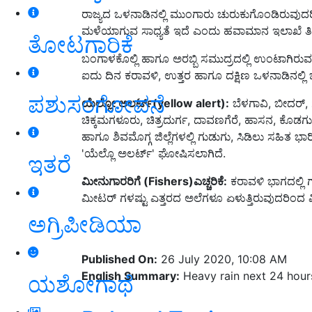
ರಾಜ್ಯದ ಒಳನಾಡಿನಲ್ಲಿ ಮುಂಗಾರು ಚುರುಕುಗೊಂಡಿರುವುದರ
ಮಳೆಯಾಗುವ ಸಾಧ್ಯತೆ ಇದೆ ಎಂದು ಹವಾಮಾನ ಇಲಾಖೆ ತಿಳಿ
ತೋಟಗಾರಿಕೆ
ಬಂಗಾಳಕೊಲ್ಲಿ ಹಾಗೂ ಅರಬ್ಬಿ ಸಮುದ್ರದಲ್ಲಿ ಉಂಟಾಗಿರುವ ಮ
ಐದು ದಿನ ಕರಾವಳಿ, ಉತ್ತರ ಹಾಗೂ ದಕ್ಷಿಣ ಒಳನಾಡಿನಲ್ಲ
ಪಶುಸಂಗೋಪನೆ
ಯೆಲ್ಲೋ ಅಲರ್ಟ್
(yellow alert)
:
ಬೆಳಗಾವಿ, ಬೀದರ್, 
ಚಿಕ್ಕಮಗಳೂರು, ಚಿತ್ರದುರ್ಗ, ದಾವಣಗೆರೆ, ಹಾಸನ, ಕೊಡಗು
ಹಾಗೂ ಶಿವಮೊಗ್ಗ ಜಿಲ್ಲೆಗಳಲ್ಲಿ ಗುಡುಗು, ಸಿಡಿಲು ಸಹಿತ
'ಯೆಲ್ಲೊ ಅಲರ್ಟ್' ಘೋಷಿಸಲಾಗಿದೆ.
ಇತರೆ
ಮೀನುಗಾರರಿಗೆ
(Fishers)
ಎಚ್ಚರಿಕೆ:
ಕರಾವಳಿ ಭಾಗದಲ್ಲಿ ಗಂ
ಮೀಟರ್ ಗಳಷ್ಟು ಎತ್ತರದ ಅಲೆಗಳೂ ಏಳುತ್ತಿರುವುದರಿಂದ
ಅಗ್ರಿಪೀಡಿಯಾ
Published On:
26 July 2020, 10:08 AM
English Summary:
Heavy rain next 24 hour
ಯಶೋಗಾಥೆ