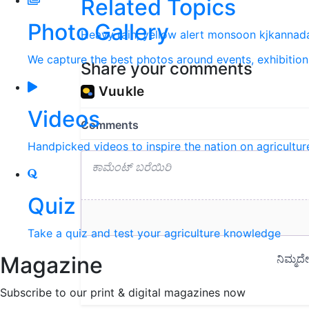
Related Topics
Photo Gallery
Heavy rain,
yellow alert
monsoon
kjkannad
We capture the best photos around events, exhibitio
Share your comments
Videos
Handpicked videos to inspire the nation on agricultur
Quiz
Take a quiz and test your agriculture knowledge
Magazine
Subscribe to our print & digital magazines now