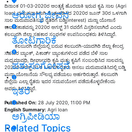
ದಿನಾಂಕ 01-03-2020ರ ಅಂತ್ಯಕ್ಕೆ ಹೊರಬಾಕಿ ಇರುವ ಕೃಷಿ ಸಾಲ (Agri
ಆರೋಗ್ಯ ಜೀವನ
loan) ಮರುಪವಾತಿಗಾಗಿ ಗೊತ್ತುಪಡಿಸಿದ 2020ರ ಜೂನ್ 30ರ ಒಳಗಾಗಿ
ಸಾಲ ಮರುಪಾವತಿಸುವ ರೈತರಿಗೆ ಬಡ್ಡಿ(interest) ಮನ್ನಾ ಯೋಜನೆ
ಕಾಲಾವಕಾಶವನ್ನು 2020ರ ಆಗಸ್ಟ್ 31 ರವರೆಗೆ ವಿಸ್ತರಿಸಲಾಗಿದೆ ಎಂದು
ಕಲಬುರಗಿ ಜಿಲ್ಲಾ ಸಹಕಾರ ಸಂಘಗಳ ಉಪನಿಬಂಧಕರು ತಿಳಿಸಿದ್ದಾರೆ.
ತೋಟಗಾರಿಕೆ
ಕಲಬುರಗಿ ಜಿಲ್ಲೆಯಲ್ಲಿ ಬರುವ ಕಲಬುರಗಿ-ಯಾದಗಿರಿ ಜಿಲ್ಲಾ ಕೇಂದ್ರ
ಸಹಕಾರ ಬ್ಯಾಂಕ್, ಪಿಕಾರ್ಡ್ ಬ್ಯಾಂಕುಗಳಿಂದ ಪಡೆದ ಬೆಳೆ ಸಾಲ
ಮಧ್ಯಮಾವಧಿ, ದೀರ್ಘಾವಧಿ ಕೃಷಿ ಮತ್ತು ಕೃಷಿಗೆ ಸಂಬಂಧಿಸಿದ ಸಾಲವನ್ನು
ಪಶುಸಂಗೋಪನೆ
2020ರ ಆಗಸ್ಟ್ 31 ರ ಒಳಗಾಗಿ ರೈತರು ಅಸಲು ಮರುಪಾವತಿಸಿದಲ್ಲಿ ಬಡ್ಡಿ
ಮನ್ನಾ ಯೋಜನೆಯ ಸೌಲಭ್ಯ ಪಡೆಯಲು ಅರ್ಹರಿರುತ್ತಾರೆ. ಕಲಬುರಗಿ
ಜಿಲ್ಲೆಯ ಎಲ್ಲಾ ರೈತರು ಇದರ ಸದುಪಯೋಗ ಪಡೆದುಕೊಳ್ಳಬೇಕೆಂದು
ಇತರೆ
ಅವರು ತಿಳಿಸಿದ್ದಾರೆ.
Published On:
28 July 2020, 11:00 PM
English Summary:
Agri loan
ಅಗ್ರಿಪೀಡಿಯಾ
Related Topics