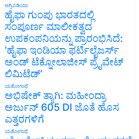
ಅಗ್ರಿಪಿಡಿಯಾ
ಹೈಫಾ ಗುಂಪು ಭಾರತದಲ್ಲಿ
ಸಂಪೂರ್ಣ ಮಾಲೀಕತ್ವದ
ಉಪಕಂಪನಿಯನ್ನು ಪ್ರಾರಂಭಿಸಿದೆ:
‘ಹೈಫಾ ಇಂಡಿಯಾ ಫರ್ಟಿಲೈಜರ್ಸ್
ಅಂಡ್ ಟೆಕ್ನೋಲಾಜೀಸ್ ಪ್ರೈವೇಟ್
ಲಿಮಿಟೆಡ್’
ಯಶೋಗಾಥೆ
ಅಭಿಷೇಕ್ ತ್ಯಾಗಿ: ಮಹೀಂದ್ರಾ
ಅರ್ಜುನ್ 605 DI ಜೊತೆ ಹೊಸ
ಎತ್ತರಗಳಿಗೆ
ಯಶೋಗಾಥೆ