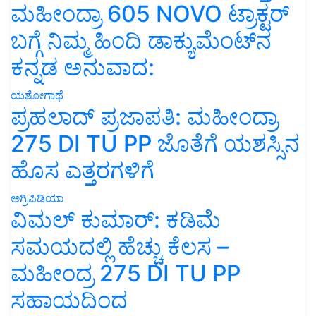
ಮಹೀಂದ್ರಾ 605 NOVO ಟ್ರಾಕ್ಟರ್
ಬಗ್ಗೆ ನಿಮ್ಮ ಹಿಂದಿ ಡಾಕ್ಯುಮೆಂಟ್‌ನ
ಕನ್ನಡ ಅನುವಾದ:
ಯಶೋಗಾಥೆ
ಪ್ರಹಲಾದ್ ಪ್ರಜಾಪತಿ: ಮಹೀಂದ್ರಾ
275 DI TU PP ಜೊತೆಗೆ ಯಶಸ್ಸಿನ
ಹೊಸ ಎತ್ತರಗಳಿಗೆ
ಅಗ್ರಿಪಿಡಿಯಾ
ವಿಮಲ್ ಕುಮಾರ್: ಕಡಿಮೆ
ಸಮಯದಲ್ಲಿ ಹೆಚ್ಚು ಕೆಲಸ –
ಮಹೀಂದ್ರ 275 DI TU PP
ಸಹಾಯದಿಂದ