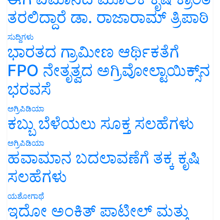
ತರಲಿದ್ದಾರೆ ಡಾ. ರಾಜಾರಾಮ್ ತ್ರಿಪಾಠಿ
ಸುದ್ದಿಗಳು
ಭಾರತದ ಗ್ರಾಮೀಣ ಆರ್ಥಿಕತೆಗೆ
FPO ನೇತೃತ್ವದ ಅಗ್ರಿವೋಲ್ಟಾಯಿಕ್ಸ್‌ನ
ಭರವಸೆ
ಅಗ್ರಿಪಿಡಿಯಾ
ಕಬ್ಬು ಬೆಳೆಯಲು ಸೂಕ್ತ ಸಲಹೆಗಳು
ಅಗ್ರಿಪಿಡಿಯಾ
ಹವಾಮಾನ ಬದಲಾವಣೆಗೆ ತಕ್ಕ ಕೃಷಿ
ಸಲಹೆಗಳು
ಯಶೋಗಾಥೆ
ಇದೋ ಅಂಕಿತ್ ಪಾಟೀಲ್ ಮತ್ತು