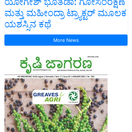
ಯೋಗೇಶ್ ಭೂತಡಾ: ಗೋಸಂರಕ್ಷಣೆ
ಮತ್ತು ಮಹೀಂದ್ರಾ ಟ್ರ್ಯಾಕ್ಟರ್ ಮೂಲಕ
ಯಶಸ್ಸಿನ ಕಥೆ
More News