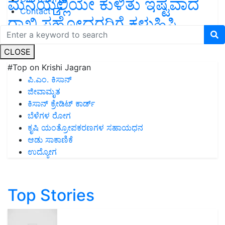
ಮನೆಯಲ್ಲಿಯೇ ಕುಳಿತು ಇಷ್ಟವಾದ
Contact
ರಾಖಿ ಸಹೋದರರಿಗೆ ಕಳುಹಿಸಿ
CLOSE
#Top on Krishi Jagran
ಪಿ.ಎಂ. ಕಿಸಾನ್
ಜೀವಾಮೃತ
ಕಿಸಾನ್ ಕ್ರೇಡಿಟ್ ಕಾರ್ಡ್
ಬೆಳೆಗಳ ರೋಗ
ಕೃಷಿ ಯಂತ್ರೋಪಕರಣಗಳ ಸಹಾಯಧನ
ಆಡು ಸಾಕಾಣಿಕೆ
ಉದ್ಯೋಗ
Top Stories