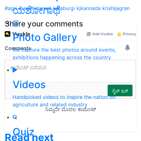
ಯಶೋಗಾಥೆ
#agri loan
#interest
kalaburgi
kjkannada
krishijagran
Share your comments
Photo Gallery
We capture the best photos around events,
exhibitions happening across the country
Videos
Handpicked videos to inspire the nation on
agriculture and related industry
Quiz
Read next