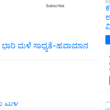
ಕ
Subscribe
ಉ
ವ
ದಿನ ಭಾರಿ ಮಳೆ ಸಾಧ್ಯತೆ-ಹವಾಮಾನ
L
ತಮ ಮಳೆ
ಯ