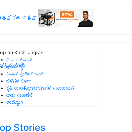
த்திரிகை சந்தா
op on Krishi Jagran
ಪಿ.ಎಂ. ಕಿಸಾನ್
ಸ್ಕ್ರಿಪ್ಷನ್‌ಗಾಗಿ
ಜೀವಾಮೃತ
ಕಿಸಾನ್ ಕ್ರೇಡಿಟ್ ಕಾರ್ಡ್
ಬೆಳೆಗಳ ರೋಗ
ಕೃಷಿ ಯಂತ್ರೋಪಕರಣಗಳ ಸಹಾಯಧನ
ಆಡು ಸಾಕಾಣಿಕೆ
ಉದ್ಯೋಗ
op Stories