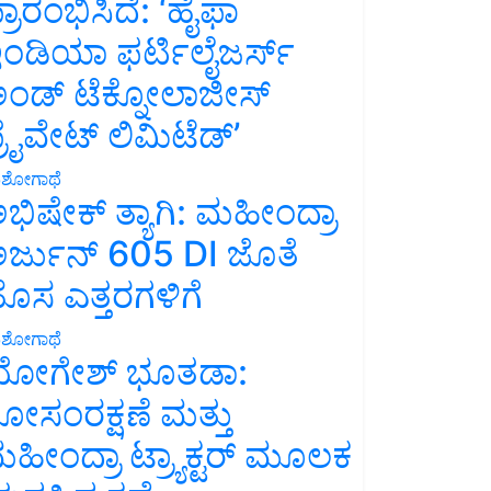
್ರಾರಂಭಿಸಿದೆ: ‘ಹೈಫಾ
ಂಡಿಯಾ ಫರ್ಟಿಲೈಜರ್ಸ್
ಂಡ್ ಟೆಕ್ನೋಲಾಜೀಸ್
್ರೈವೇಟ್ ಲಿಮಿಟೆಡ್’
ಶೋಗಾಥೆ
ಭಿಷೇಕ್ ತ್ಯಾಗಿ: ಮಹೀಂದ್ರಾ
ರ್ಜುನ್ 605 DI ಜೊತೆ
ೊಸ ಎತ್ತರಗಳಿಗೆ
ಶೋಗಾಥೆ
ೋಗೇಶ್ ಭೂತಡಾ:
ೋಸಂರಕ್ಷಣೆ ಮತ್ತು
ಹೀಂದ್ರಾ ಟ್ರ್ಯಾಕ್ಟರ್ ಮೂಲಕ