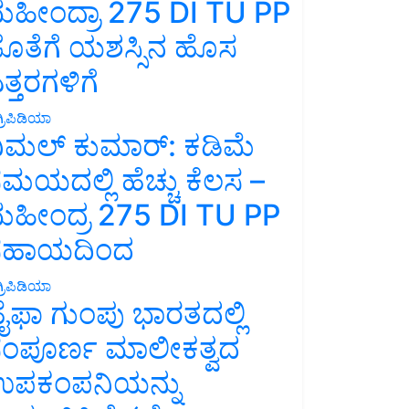
ಹೀಂದ್ರಾ 275 DI TU PP
ೊತೆಗೆ ಯಶಸ್ಸಿನ ಹೊಸ
ತ್ತರಗಳಿಗೆ
್ರಿಪಿಡಿಯಾ
ಿಮಲ್ ಕುಮಾರ್: ಕಡಿಮೆ
ಮಯದಲ್ಲಿ ಹೆಚ್ಚು ಕೆಲಸ –
ಹೀಂದ್ರ 275 DI TU PP
ಸಹಾಯದಿಂದ
್ರಿಪಿಡಿಯಾ
ೈಫಾ ಗುಂಪು ಭಾರತದಲ್ಲಿ
ಂಪೂರ್ಣ ಮಾಲೀಕತ್ವದ
ಪಕಂಪನಿಯನ್ನು