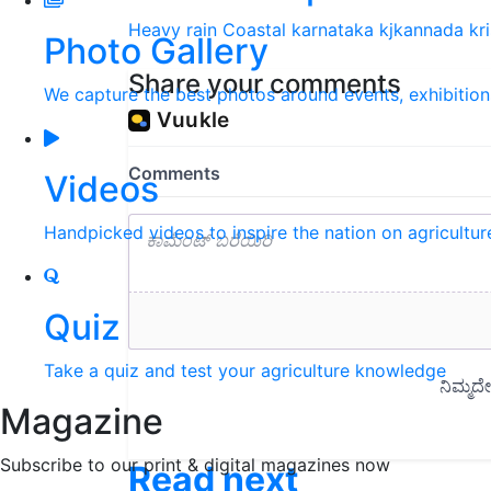
Heavy rain
Coastal karnataka
kjkannada
kr
Photo Gallery
Share your comments
We capture the best photos around events, exhibitio
Videos
Handpicked videos to inspire the nation on agricultur
Quiz
Take a quiz and test your agriculture knowledge
Magazine
Subscribe to our print & digital magazines now
Read next