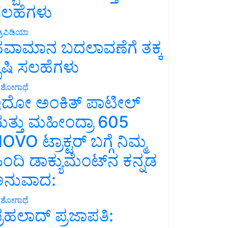
ಲಹೆಗಳು
್ರಿಪಿಡಿಯಾ
ವಾಮಾನ ಬದಲಾವಣೆಗೆ ತಕ್ಕ
ೃಷಿ ಸಲಹೆಗಳು
ಶೋಗಾಥೆ
ದೋ ಅಂಕಿತ್ ಪಾಟೀಲ್
ತ್ತು ಮಹೀಂದ್ರಾ 605
OVO ಟ್ರಾಕ್ಟರ್ ಬಗ್ಗೆ ನಿಮ್ಮ
ಿಂದಿ ಡಾಕ್ಯುಮೆಂಟ್‌ನ ಕನ್ನಡ
ನುವಾದ:
ಶೋಗಾಥೆ
್ರಹಲಾದ್ ಪ್ರಜಾಪತಿ: