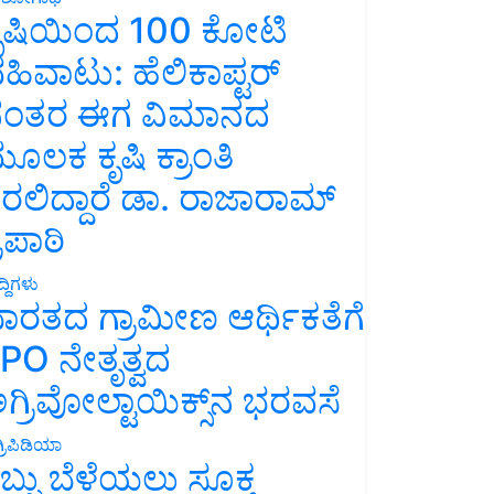
ೃಷಿಯಿಂದ 100 ಕೋಟಿ
ಹಿವಾಟು: ಹೆಲಿಕಾಪ್ಟರ್
ಂತರ ಈಗ ವಿಮಾನದ
ೂಲಕ ಕೃಷಿ ಕ್ರಾಂತಿ
ರಲಿದ್ದಾರೆ ಡಾ. ರಾಜಾರಾಮ್
್ರಿಪಾಠಿ
್ದಿಗಳು
ಾರತದ ಗ್ರಾಮೀಣ ಆರ್ಥಿಕತೆಗೆ
PO ನೇತೃತ್ವದ
ಗ್ರಿವೋಲ್ಟಾಯಿಕ್ಸ್‌ನ ಭರವಸೆ
್ರಿಪಿಡಿಯಾ
ಬ್ಬು ಬೆಳೆಯಲು ಸೂಕ್ತ