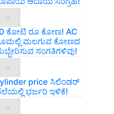
ೂಪಾಯಿ ಆದಾಯ ಸಂಗ್ರಹ!
0 ಕೋಟಿ ರೂ ಕೋಣ! AC
ೂಮಲ್ಲಿ ಮಲಗುವ ಕೋಣದ
ುಬ್ಬೇರಿಸುವ ಸಂಗತಿಗಳಿವು!
ylinder price ಸಿಲಿಂಡರ್‌
ೆಲೆಯಲ್ಲಿ ಭರ್ಜರಿ ಇಳಿಕೆ!