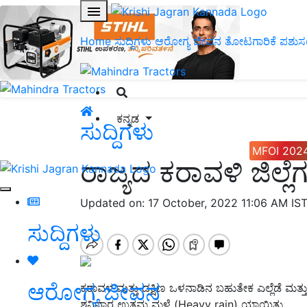
Home
ಸುದ್ದಿಗಳು
ಆರೋಗ್ಯ ಜೀವನ
ತೋಟಗಾರಿಕೆ
ಪಶುಸ
ಕನ್ನಡ
ಸುದ್ದಿಗಳು
MFOI 202
ರಾಜ್ಯದ ಕರಾವಳಿ ಜಿಲ್ಲೆ
Updated on: 17 October, 2022 11:06 AM IS
ಸುದ್ದಿಗಳು
ಆರೋಗ್ಯ ಜೀವನ
ಕರಾವಳ ಮತ್ತು ದಕ್ಷಿಣ ಒಳನಾಡಿನ ಬಹುತೇಕ ಎಲ್ಲೆಡೆ ಮತ್ತು 
ಶನಿವಾರ ಉತ್ತಮ ಮಳೆ (Heavy rain) ಯಾಯಿತು.