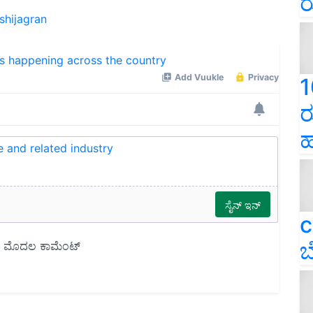
ರ
ishijagran
ns happening across the country
1
ರ
ಹ
e and related industry
c
ಬ