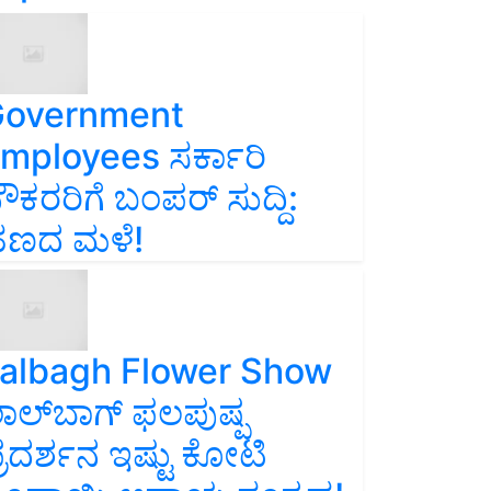
overnment
mployees ಸರ್ಕಾರಿ
ೌಕರರಿಗೆ ಬಂಪರ್‌ ಸುದ್ದಿ:
ಣದ ಮಳೆ!
albagh Flower Show
ಾಲ್‌ಬಾಗ್ ಫಲಪುಷ್ಪ
್ರದರ್ಶನ ಇಷ್ಟು ಕೋಟಿ