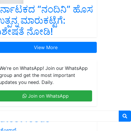
ರ್ನಾಟಕದ “ನಂದಿನಿ” ಹೊಸ
ತ್ಪನ್ನ ಮಾರುಕಟ್ಟೆಗೆ:
ಿಶೇಷತೆ ನೋಡಿ!
View More
We're on WhatsApp! Join our WhatsApp
group and get the most important
updates you need. Daily.
Join on WhatsApp
atest feeds
ಶೋಗಾಥೆ