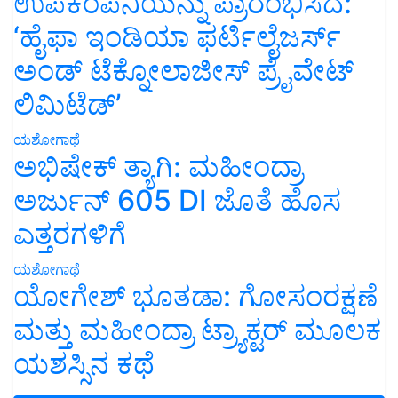
ಉಪಕಂಪನಿಯನ್ನು ಪ್ರಾರಂಭಿಸಿದೆ:
‘ಹೈಫಾ ಇಂಡಿಯಾ ಫರ್ಟಿಲೈಜರ್ಸ್
ಅಂಡ್ ಟೆಕ್ನೋಲಾಜೀಸ್ ಪ್ರೈವೇಟ್
ಲಿಮಿಟೆಡ್’
ಯಶೋಗಾಥೆ
ಅಭಿಷೇಕ್ ತ್ಯಾಗಿ: ಮಹೀಂದ್ರಾ
ಅರ್ಜುನ್ 605 DI ಜೊತೆ ಹೊಸ
ಎತ್ತರಗಳಿಗೆ
ಯಶೋಗಾಥೆ
ಯೋಗೇಶ್ ಭೂತಡಾ: ಗೋಸಂರಕ್ಷಣೆ
ಮತ್ತು ಮಹೀಂದ್ರಾ ಟ್ರ್ಯಾಕ್ಟರ್ ಮೂಲಕ
ಯಶಸ್ಸಿನ ಕಥೆ