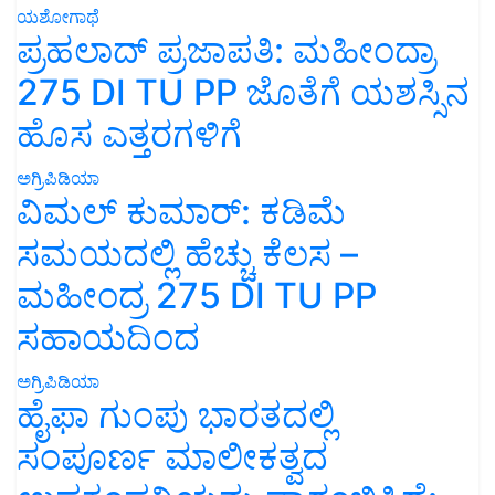
ಯಶೋಗಾಥೆ
ಪ್ರಹಲಾದ್ ಪ್ರಜಾಪತಿ: ಮಹೀಂದ್ರಾ
275 DI TU PP ಜೊತೆಗೆ ಯಶಸ್ಸಿನ
ಹೊಸ ಎತ್ತರಗಳಿಗೆ
ಅಗ್ರಿಪಿಡಿಯಾ
ವಿಮಲ್ ಕುಮಾರ್: ಕಡಿಮೆ
ಸಮಯದಲ್ಲಿ ಹೆಚ್ಚು ಕೆಲಸ –
ಮಹೀಂದ್ರ 275 DI TU PP
ಸಹಾಯದಿಂದ
ಅಗ್ರಿಪಿಡಿಯಾ
ಹೈಫಾ ಗುಂಪು ಭಾರತದಲ್ಲಿ
ಸಂಪೂರ್ಣ ಮಾಲೀಕತ್ವದ