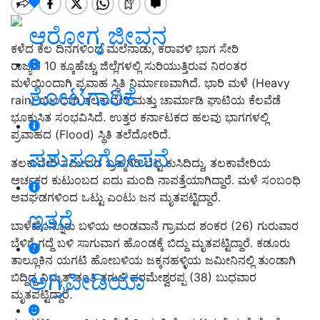
ಆರೋಗ್ಯ ಜೀವನ
ಕಳೆದ ಕೆಲ ದಿನಗಳಿಂದ ಮಲೆನಾಡು, ಕರಾವಳಿ ಭಾಗ ಸೇರಿ
ರಾಜ್ಯದ
10
ಕ್ಕೂಹೆಚ್ಚು ಜಿಲ್ಲೆಗಳಲ್ಲಿ ಸುರಿಯುತ್ತಿರುವ ನಿರಂತರ
ಮಳೆಯಿಂದಾಗಿ ಪ್ರವಾಹ ಸ್ಥಿತಿ ನಿರ್ಮಾಣವಾಗಿದೆ.
ಭಾರಿ ಮಳೆ
(Heavy
ತೋಟಗಾರಿಕೆ
rain)
ಯಿಂದಾಗಿ ತಲಕಾವೇರಿ ಮತ್ತು ಚಾರ್ಮಾಡಿ ಘಾಟಿಯ ಕೆಲವೆಡೆ
ಭೂಕುಸಿತ ಸಂಭವಿಸಿದೆ. ಉತ್ತರ ಕರ್ನಾಟಕದ ಹಲವು ಭಾಗಗಳಲ್ಲಿ
ಪ್ರವಾಹದ
(Flood)
ಸ್ಥಿತಿ ತಲೆದೋರಿದೆ.
ಪಶುಸಂಗೋಪನೆ
ತಲಕಾವೇರಿ ಸಮೀಪದ ಬ್ರಹ್ಮಗಿರಿ ಬೆಟ್ಟ ಕುಸಿದಿದ್ದು
,
ತಲಕಾವೇರಿಯ
ಅರ್ಚಕರ ಕುಟುಂಬದ ಐದು ಮಂದಿ ನಾಪತ್ತೆಯಾಗಿದ್ದಾರೆ. ಮಳೆ ಸಂಬಂಧಿ
ಅವಘಡಗಳಿಂದ ಒಟ್ಟು ಎಂಟು ಜನ ಮೃತಪಟ್ಟಿದ್ದಾರೆ.
ಇತರೆ
ಬಾಳೆಹೊನ್ನೂರು ಬಳಿಯ ಅಂಡವಾನೆ ಗ್ರಾಮದ ಶಂಕರ (
26)
ಗುರುವಾರ
ಬೆಳಿಗ್ಗೆ ಗದ್ದೆ ಬಳಿ ಸಾಗುವಾಗ ಹೊಂಡಕ್ಕೆ ಬಿದ್ದು ಮೃತಪಟ್ಟಿದ್ದಾರೆ. ಕಡೂರು
ತಾಲ್ಲೂಕಿನ ಯಗಟಿ ಹೋಬಳಿಯ ಜಕ್ಕನಹಳ್ಳಿಯ ಜಮೀನಿನಲ್ಲಿ ತುಂಡಾಗಿ
ಅಗ್ರಿಪೀಡಿಯಾ
ಬಿದ್ದಿದ್ದ ವಿದ್ಯುತ್‌ ತಂತಿ ತಗುಲಿ ಪರಮೇಶ್ವರಪ್ಪ (
38)
ಬುಧವಾರ
ಮೃತಪಟ್ಟಿದ್ದಾರೆ.