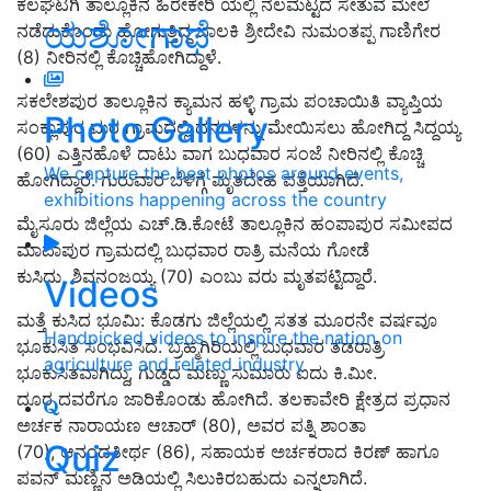
ಕಲಘಟಗಿ ತಾಲ್ಲೂಕಿನ ಹಿರೇಕೇರಿ ಯಲ್ಲಿ ನೆಲಮಟ್ಟದ ಸೇತುವೆ ಮೇಲೆ
ಯಶೋಗಾಥೆ
ನಡೆದುಕೊಂಡು ಹೋಗುತ್ತಿದ್ದ ಬಾಲಕಿ ಶ್ರೀದೇವಿ ನುಮಂತಪ್ಪ ಗಾಣಿಗೇರ
(
8)
ನೀರಿನಲ್ಲಿ ಕೊಚ್ಚಿಹೋಗಿದ್ದಾಳೆ.
ಸಕಲೇಶಪುರ ತಾಲ್ಲೂಕಿನ ಕ್ಯಾಮನ ಹಳ್ಳಿ ಗ್ರಾಮ ಪಂಚಾಯಿತಿ ವ್ಯಾಪ್ತಿಯ
Photo Gallery
ಸಂಕ್ಲಾಪುರ ಮಠ ಗ್ರಾಮದಲ್ಲಿ ದನಗಳನ್ನು ಮೇಯಿಸಲು ಹೋಗಿದ್ದ ಸಿದ್ದಯ್ಯ
(
60)
ಎತ್ತಿನಹೊಳೆ ದಾಟು ವಾಗ ಬುಧವಾರ ಸಂಜೆ ನೀರಿನಲ್ಲಿ ಕೊಚ್ಚಿ
We capture the best photos around events,
ಹೋಗಿದ್ದಾರೆ. ಗುರುವಾರ ಬೆಳಿಗ್ಗೆ ಮೃತದೇಹ ಪತ್ತೆಯಾಗಿದೆ.
exhibitions happening across the country
ಮೈಸೂರು ಜಿಲ್ಲೆಯ ಎಚ್‌.ಡಿ.ಕೋಟೆ ತಾಲ್ಲೂಕಿನ ಹಂಪಾಪುರ ಸಮೀಪದ
ಮಾದಾಪುರ ಗ್ರಾಮದಲ್ಲಿ ಬುಧವಾರ ರಾತ್ರಿ ಮನೆಯ ಗೋಡೆ
ಕುಸಿದು
,
ಶಿವನಂಜಯ್ಯ (
70)
ಎಂಬು ವರು ಮೃತಪಟ್ಟಿದ್ದಾರೆ.
Videos
ಮತ್ತೆ ಕುಸಿದ ಭೂಮಿ: ಕೊಡಗು ಜಿಲ್ಲೆಯಲ್ಲಿ ಸತತ ಮೂರನೇ ವರ್ಷವೂ
Handpicked videos to inspire the nation on
ಭೂಕುಸಿತ ಸಂಭವಿಸಿದೆ. ಬ್ರಹ್ಮಗಿರಿಯಲ್ಲಿ ಬುಧವಾರ ತಡರಾತ್ರಿ
agriculture and related industry
ಭೂಕುಸಿತವಾಗಿದ್ದು
,
ಗುಡ್ಡದ ಮಣ್ಣು ಸುಮಾರು ಐದು ಕಿ.ಮೀ.
ದೂರ
ದವರೆಗೂ ಜಾರಿಕೊಂಡು ಹೋಗಿದೆ. ತಲ‌ಕಾವೇರಿ ಕ್ಷೇತ್ರದ ಪ್ರಧಾನ
ಅರ್ಚಕ
ನಾರಾಯಣ ಆಚಾರ್‌ (
80),
ಅವರ ಪತ್ನಿ ಶಾಂತಾ
Quiz
(
70),
ಆನಂದತೀರ್ಥ (
86),
ಸಹಾಯಕ ಅರ್ಚಕರಾದ ಕಿರಣ್‌ ಹಾಗೂ
ಪವನ್‌ ಮಣ್ಣಿನ ಅಡಿಯಲ್ಲಿ ಸಿಲುಕಿರಬಹುದು ಎನ್ನಲಾಗಿದೆ.