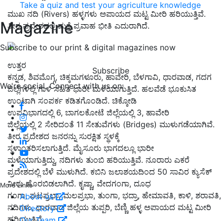
Take a quiz and test your agriculture knowledge
ಮುಖ ನದಿ
(Rivers)
ಹಳ್ಳಗಳು ಅಪಾಯದ ಮಟ್ಟ ಮೀರಿ ಹರಿಯುತ್ತಿವೆ.
Magazine
ತೀರ ಪ್ರದೇಶದಲ್ಲಿ ಮತ್ತೆ ಪ್ರವಾಹ ಭೀತಿ ಎದುರಾಗಿದೆ.
Subscribe to our print & digital magazines now
ಉತ್ತರ
Subscribe
ಕನ್ನಡ
,
ಶಿವಮೊಗ್ಗ
,
ಚಿಕ್ಕಮಗಳೂರು
,
ಹಾವೇರಿ
,
ಬೆಳಗಾವಿ
,
ಧಾರವಾಡ
,
ಗದಗ
We're social. Connect with us on:
ಜಿಲ್ಲೆಗಳಲ್ಲಿ ಗಾಳಿ ಸಹಿತ ಭಾರೀ ಮಳೆಯಾಗುತ್ತಿದೆ. ಹಲವೆಡೆ ಭೂಕುಸಿತ
ಉಂಟಾಗಿ ಸಂಪರ್ಕ ಕಡಿತಗೊಂಡಿದೆ. ಚಿಕ್ಕೋಡಿ
ಉಪವಿಭಾಗದಲ್ಲಿ
6,
ಬಾಗಲಕೋಟೆ ಜಿಲ್ಲೆಯಲ್ಲಿ
3,
ಹಾವೇರಿ
ಜಿಲ್ಲೆಯಲ್ಲಿ
2
ಸೇರಿದಂತೆ
11
ಸೇತುವೆಗಳು
(Bridges)
ಮುಳುಗಡೆಯಾಗಿವೆ.
ತೀರ ಪ್ರದೇಶದ ಜನರನ್ನು ಸುರಕ್ಷಿತ ಸ್ಥಳಕ್ಕೆ
ಸ್ಥಳಾಂತರಿಸಲಾಗುತ್ತಿದೆ.
ಮೈಸೂರು ಭಾಗದಲ್ಲೂ ಭಾರೀ
ಮಳೆಯಾಗುತ್ತಿದ್ದು
,
ನದಿಗಳು ತುಂಬಿ ಹರಿಯುತ್ತಿವೆ. ನೂರಾರು ಎಕರೆ
ಪ್ರದೇಶದಲ್ಲಿ ಬೆಳೆ ಮುಳುಗಿದೆ. ಕಬಿನಿ ಜಲಾಶಯದಿಂದ
50
ಸಾವಿರ ಕ್ಯುಸೆಕ್‌
ನೀರು ಹೊರಬಿಡಲಾಗಿದೆ.
ಕೃಷ್ಣಾ
,
ವೇದಗಂಗಾ
,
ದೂಧ
More Links
ಗಂಗಾ
,
ಘಟಪ್ರಭಾ
,
ಮಲಪ್ರಭಾ
,
ತುಂಗಾ
,
ಭದ್ರಾ
,
ಹೇಮಾವತಿ
,
ಕಾಳಿ
,
ಶರಾವತಿ
About us
ನದಿಗಳು
,
ಧಾರವಾಡ ಜಿಲ್ಲೆಯ ತುಪ್ಪರಿ
,
ಬೆಣ್ಣಿ ಹಳ್ಳ ಅಪಾಯದ ಮಟ್ಟ ಮೀರಿ
Directory
ಹರಿಯುತ್ತಿವೆ.
Our Team