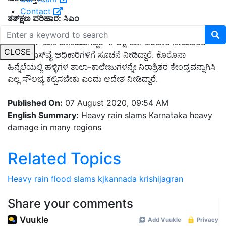
Contact
ತತ್‌ಕ್ಷಣ ಪರಿಹಾರ: ಸಿಎಂ
ಗೊಳಗಾದ ಕುಟುಂಬಗಳಿಗೆ ತತ್‌ಕ್ಷಣ 10,000 ರೂ. ಪರಿಹಾರದ ಜತೆಗೆ
ಸಂಪೂರ್ಣ ಮನೆ ಹಾನಿಯಾಗಿದ್ದರೆ 5 ಲಕ್ಷ ರೂ. ಪರಿಹಾರ ನೀಡುವಂತೆ
CLOSE
ಸಿಎಂ ಬಿಎಸ್‌ವೈ ಅಧಿಕಾರಿಗಳಿಗೆ ಸೂಚನೆ ನೀಡಿದ್ದಾರೆ. ಕೊರೊನಾ
ಹಿನ್ನೆಲೆಯಲ್ಲಿ ಹಳ್ಳಿಗಳ ಶಾಲಾ-ಕಾಲೇಜುಗಳನ್ನೇ ನಿರಾಶ್ರಿತರ ಕೇಂದ್ರವನ್ನಾಗಿಸಿ
ಎಲ್ಲ ಸೌಲಭ್ಯ ಕಲ್ಪಿಸಬೇಕು ಎಂದು ಆದೇಶ ನೀಡಿದ್ದಾರೆ.
Published On:
07 August 2020, 09:54 AM
English Summary:
Heavy rain slams Karnataka heavy
damage in many regions
Related Topics
Heavy rain
flood
slams
kjkannada
krishijagran
Share your comments