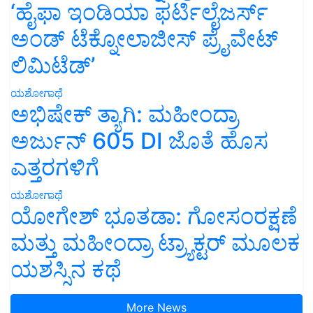
‘ಹೈಫಾ ಇಂಡಿಯಾ ಫರ್ಟಿಲೈಜರ್ಸ್
ಅಂಡ್ ಟೆಕ್ನೋಲಾಜೀಸ್ ಪ್ರೈವೇಟ್
ಲಿಮಿಟೆಡ್’
ಯಶೋಗಾಥೆ
ಅಭಿಷೇಕ್ ತ್ಯಾಗಿ: ಮಹೀಂದ್ರಾ
ಅರ್ಜುನ್ 605 DI ಜೊತೆ ಹೊಸ
ಎತ್ತರಗಳಿಗೆ
ಯಶೋಗಾಥೆ
ಯೋಗೇಶ್ ಭೂತಡಾ: ಗೋಸಂರಕ್ಷಣೆ
ಮತ್ತು ಮಹೀಂದ್ರಾ ಟ್ರ್ಯಾಕ್ಟರ್ ಮೂಲಕ
ಯಶಸ್ಸಿನ ಕಥೆ
More News