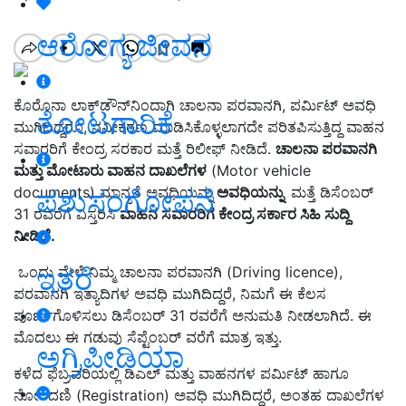
ಆರೋಗ್ಯ ಜೀವನ
ಕೊರೊನಾ ಲಾಕ್‌ಡೌನ್‌ನಿಂದಾಗಿ ಚಾಲನಾ ಪರವಾನಗಿ, ಪರ್ಮಿಟ್‌ ಅವಧಿ
ತೋಟಗಾರಿಕೆ
ಮುಗಿದಿದ್ದರೂ, ನವೀಕರಣ ಮಾಡಿಸಿಕೊಳ್ಳಲಾಗದೇ ಪರಿತಪಿಸುತ್ತಿದ್ದ ವಾಹನ
ಸವಾರರಿಗೆ ಕೇಂದ್ರ ಸರಕಾರ ಮತ್ತೆ ರಿಲೀಫ್‌ ನೀಡಿದೆ.
ಚಾಲನಾ ಪರವಾನಗಿ
ಮತ್ತು ಮೋಟಾರು ವಾಹನ ದಾಖಲೆಗಳ
(Motor vehicle
documents) ಮಾನ್ಯತೆ ಅವಧಿಯನ್ನು
ಅವಧಿಯನ್ನು
ಮತ್ತೆ ಡಿಸೆಂಬರ್
ಪಶುಸಂಗೋಪನೆ
31 ರವರೆಗೆ ವಿಸ್ತರಿಸಿ
ವಾಹನ ಸವಾರರಿಗೆ ಕೇಂದ್ರ ಸರ್ಕಾರ ಸಿಹಿ ಸುದ್ದಿ
ನೀಡಿದೆ.
ಇತರೆ
ಒಂದು ವೇಳೆ ನಿಮ್ಮ ಚಾಲನಾ ಪರವಾನಗಿ (Driving licence),
ಪರವಾನಗಿ ಇತ್ಯಾದಿಗಳ ಅವಧಿ ಮುಗಿದಿದ್ದರೆ, ನಿಮಗೆ ಈ ಕೆಲಸ
ಪೂರ್ಣಗೊಳಿಸಲು ಡಿಸೆಂಬರ್ 31 ರವರೆಗೆ ಅನುಮತಿ ನೀಡಲಾಗಿದೆ. ಈ
ಮೊದಲು ಈ ಗಡುವು ಸೆಪ್ಟೆಂಬರ್ ವರೆಗೆ ಮಾತ್ರ ಇತ್ತು.
ಅಗ್ರಿಪೀಡಿಯಾ
ಕಳೆದ ಫೆಬ್ರವರಿಯಲ್ಲಿ ಡಿಎಲ್‌ ಮತ್ತು ವಾಹನಗಳ ಪರ್ಮಿಟ್‌ ಹಾಗೂ
ನೋಂದಣಿ (Registration) ಅವಧಿ ಮುಗಿದಿದ್ದರೆ, ಅಂತಹ ದಾಖಲೆಗಳ