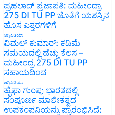
ಪ್ರಹಲಾದ್ ಪ್ರಜಾಪತಿ: ಮಹೀಂದ್ರಾ
275 DI TU PP ಜೊತೆಗೆ ಯಶಸ್ಸಿನ
ಹೊಸ ಎತ್ತರಗಳಿಗೆ
ಅಗ್ರಿಪಿಡಿಯಾ
ವಿಮಲ್ ಕುಮಾರ್: ಕಡಿಮೆ
ಸಮಯದಲ್ಲಿ ಹೆಚ್ಚು ಕೆಲಸ –
ಮಹೀಂದ್ರ 275 DI TU PP
ಸಹಾಯದಿಂದ
ಅಗ್ರಿಪಿಡಿಯಾ
ಹೈಫಾ ಗುಂಪು ಭಾರತದಲ್ಲಿ
ಸಂಪೂರ್ಣ ಮಾಲೀಕತ್ವದ
ಉಪಕಂಪನಿಯನ್ನು ಪ್ರಾರಂಭಿಸಿದೆ: