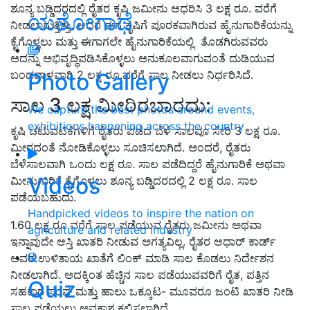
ಶೂನ್ಯ ಬಡ್ಡಿದರದಲ್ಲಿ ರೈತರ ಕೃಷಿ ಜಮೀನು ಆಧರಿಸಿ 3 ಲಕ್ಷ ರೂ. ವರೆಗೆ
ಯಶೋಗಾಥೆ
ನೀಡಲಾಗುತ್ತಿತ್ತು. ಆದರೆ ಈಗ ಕೃಷಿಗೆ ಪೂರಕವಾಗಿರುವ ಹೈನುಗಾರಿಕೆಯನ್ನು
ಕೈಗೊಳ್ಳಲು ಮತ್ತು ಈಗಾಗಲೇ ಹೈನುಗಾರಿಕೆಯಲ್ಲಿ ತೊಡಗಿರುವವರು
ಅದನ್ನು ಅಭಿವೃದ್ಧಿಪಡಿಸಿಕೊಳ್ಳಲು ಅನುಕೂಲವಾಗುವಂತೆ ದುಡಿಯುವ
ಬಂಡವಾಳವಾಗಿ 2 ಲಕ್ಷ ರೂ.ವರೆಗೆ ಸಾಲ ನೀಡಲು ನಿರ್ಧರಿಸಿದೆ.
Photo Gallery
ಸಾಲ 3 ಲಕ್ಷ ಮೀರಿರಬಾರದು:
We capture the best photos around events,
exhibitions happening across the country
ಕೃಷಿ ಚಟುವಟಿಕೆಗಳಿಗೆ ರೈತರು ಪಡೆದ ಬೆಳೆ ಸಾಲವೂ ಸೇರಿ 3 ಲಕ್ಷ ರೂ.
ಮೀರದಂತೆ ನೋಡಿಕೊಳ್ಳಲು ಸೂಚಿಸಲಾಗಿದೆ. ಅಂದರೆ, ರೈತರು
ಬೆಳೆಸಾಲವಾಗಿ ಒಂದು ಲಕ್ಷ ರೂ. ಸಾಲ ಪಡೆದಿದ್ದರೆ ಹೈನುಗಾರಿಕೆ ಅಥವಾ
Videos
ಮೀನುಗಾರಿಕೆ ಕೈಗೊಳ್ಳಲು ಶೂನ್ಯ ಬಡ್ಡಿದರದಲ್ಲಿ 2 ಲಕ್ಷ ರೂ. ಸಾಲ
ಪಡೆಯಬಹುದು.
Handpicked videos to inspire the nation on
1.60 ಲಕ್ಷ ರೂ.ವರೆಗೆ ಸಾಲ ಪಡೆಯುವ ರೈತರು ಜಮೀನು ಅಥವಾ
agriculture and related industry
ಇನ್ನಾವುದೇ ಆಸ್ತಿ ಖಾತರಿ ನೀಡುವ ಅಗತ್ಯವಿಲ್ಲ. ರೈತರ ಆಧಾರ್‌ ಕಾರ್ಡ್‌
ಅವರ ಉಳಿತಾಯ ಖಾತೆಗೆ ಲಿಂಕ್‌ ಮಾಡಿ ಸಾಲ ಕೊಡಲು ನಿರ್ದೇಶನ
ನೀಡಲಾಗಿದೆ. ಅದಕ್ಕಿಂತ ಹೆಚ್ಚಿನ ಸಾಲ ಪಡೆಯುವವರಿಗೆ ರೈತ, ಪತ್ತಿನ
Quiz
ಸಹಕಾರ ಸಂಘ ಮತ್ತು ಹಾಲು ಒಕ್ಕೂಟ- ಮೂವರೂ ಜಂಟಿ ಖಾತರಿ ನೀಡಿ
ಸಾಲ ಪಡೆಯಲು ಅವಕಾಶ ಕಲ್ಪಿಸಲಾಗಿದೆ.