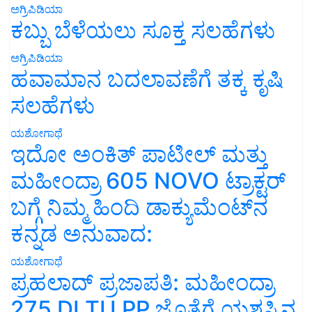
ಅಗ್ರಿಪಿಡಿಯಾ
ಕಬ್ಬು ಬೆಳೆಯಲು ಸೂಕ್ತ ಸಲಹೆಗಳು
ಅಗ್ರಿಪಿಡಿಯಾ
ಹವಾಮಾನ ಬದಲಾವಣೆಗೆ ತಕ್ಕ ಕೃಷಿ
ಸಲಹೆಗಳು
ಯಶೋಗಾಥೆ
ಇದೋ ಅಂಕಿತ್ ಪಾಟೀಲ್ ಮತ್ತು
ಮಹೀಂದ್ರಾ 605 NOVO ಟ್ರಾಕ್ಟರ್
ಬಗ್ಗೆ ನಿಮ್ಮ ಹಿಂದಿ ಡಾಕ್ಯುಮೆಂಟ್‌ನ
ಕನ್ನಡ ಅನುವಾದ:
ಯಶೋಗಾಥೆ
ಪ್ರಹಲಾದ್ ಪ್ರಜಾಪತಿ: ಮಹೀಂದ್ರಾ
275 DI TU PP ಜೊತೆಗೆ ಯಶಸ್ಸಿನ