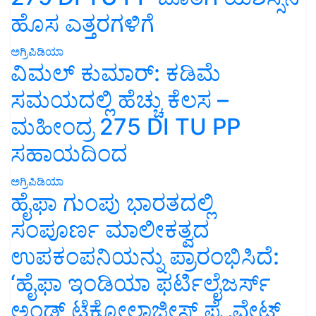
ಹೊಸ ಎತ್ತರಗಳಿಗೆ
ಅಗ್ರಿಪಿಡಿಯಾ
ವಿಮಲ್ ಕುಮಾರ್: ಕಡಿಮೆ
ಸಮಯದಲ್ಲಿ ಹೆಚ್ಚು ಕೆಲಸ –
ಮಹೀಂದ್ರ 275 DI TU PP
ಸಹಾಯದಿಂದ
ಅಗ್ರಿಪಿಡಿಯಾ
ಹೈಫಾ ಗುಂಪು ಭಾರತದಲ್ಲಿ
ಸಂಪೂರ್ಣ ಮಾಲೀಕತ್ವದ
ಉಪಕಂಪನಿಯನ್ನು ಪ್ರಾರಂಭಿಸಿದೆ:
‘ಹೈಫಾ ಇಂಡಿಯಾ ಫರ್ಟಿಲೈಜರ್ಸ್
ಅಂಡ್ ಟೆಕ್ನೋಲಾಜೀಸ್ ಪ್ರೈವೇಟ್