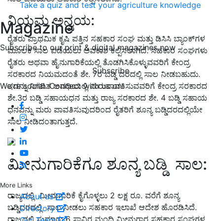
Take a quiz and test your agriculture knowledge
ನಿಯಮ ಅನ್ವಯ:
Magazine
ರೈತರು ಪ್ರಾಥಮಿಕ ಕೃಷಿ ಪತ್ತಿನ ಸಹಕಾರ ಸಂಘ ಮತ್ತು ಡಿಸಿಸಿ ಬ್ಯಾಂಕ್‌ಗಳ
Subscribe to our print & digital magazines now
ಮೂಲಕ ಸಾಲ ಪಡೆಯಲು ಅವಕಾಶ ಕಲ್ಪಿಸಲಾಗಿದೆ. ಸಹಕಾರ ಸಂಘಗಳು
ರೈತರು ಅಥವಾ ಹೈನುಗಾರಿಕೆಯಲ್ಲಿ ತೊಡಗಿಸಿಕೊಳ್ಳುವವರಿಗೆ ಕೇಂದ್ರ
Subscribe
ಸರಕಾರದ ನಿಯಮದಂತೆ ಶೇ. 7ರ ಬಡ್ಡಿ ದರದಲ್ಲಿ ಸಾಲ ನೀಡಬಹುದು.
ಇದನ್ನು ನಿಗದಿತ ಅವಧಿಯಲ್ಲಿ ಮರುಪಾವತಿಸುವವರಿಗೆ ಕೇಂದ್ರ ಸರಕಾರದ
We're social. Connect with us on:
ಶೇ.3ರ ಬಡ್ಡಿ ಸಹಾಯಧನ ಮತ್ತು ರಾಜ್ಯ ಸರಕಾರದ ಶೇ. 4 ಬಡ್ಡಿ ಸಹಾಯ
ಧನವನ್ನು ಮರು ಪಾವತಿಸುವುದರಿಂದ ರೈತರಿಗೆ ಶೂನ್ಯ ಬಡ್ಡಿದರದಲ್ಲಿಯೇ
ಸಾಲ ನೀಡಿದಂತಾಗುತ್ತದೆ.
ಮೀನುಗಾರಿಕೆಗೂ ಶೂನ್ಯ ಬಡ್ಡಿ ಸಾಲ:
More Links
ರಾಜ್ಯದಲ್ಲಿ ಮೀನುಗಾರಿಕೆ ಕೈಗೊಳ್ಳಲು 2 ಲಕ್ಷ ರೂ. ವರೆಗೆ ಶೂನ್ಯ
About us
ಬಡ್ಡಿದರದಲ್ಲಿ ಸಾಲ ನೀಡಲು ಸಹಕಾರ ಇಲಾಖೆ ಆದೇಶ ಹೊರಡಿಸಿದೆ.
Directory
ರಾಜ್ಯದಲ್ಲಿ ಸುಮಾರು 6 ಸಾವಿರ ಮಂದಿ ಮೀನುಗಾರ ಸಹಕಾರ ಸಂಘಗಳ
Our Team