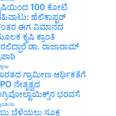
ೃಷಿಯಿಂದ 100 ಕೋಟಿ
ಹಿವಾಟು: ಹೆಲಿಕಾಪ್ಟರ್
ಂತರ ಈಗ ವಿಮಾನದ
ೂಲಕ ಕೃಷಿ ಕ್ರಾಂತಿ
ರಲಿದ್ದಾರೆ ಡಾ. ರಾಜಾರಾಮ್
್ರಿಪಾಠಿ
್ದಿಗಳು
ಾರತದ ಗ್ರಾಮೀಣ ಆರ್ಥಿಕತೆಗೆ
PO ನೇತೃತ್ವದ
ಗ್ರಿವೋಲ್ಟಾಯಿಕ್ಸ್‌ನ ಭರವಸೆ
್ರಿಪಿಡಿಯಾ
ಬ್ಬು ಬೆಳೆಯಲು ಸೂಕ್ತ