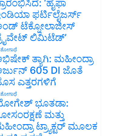
್ರಾರಂಭಿಸಿದೆ: ‘ಹೈಫಾ
ಂಡಿಯಾ ಫರ್ಟಿಲೈಜರ್ಸ್
ಂಡ್ ಟೆಕ್ನೋಲಾಜೀಸ್
್ರೈವೇಟ್ ಲಿಮಿಟೆಡ್’
ಶೋಗಾಥೆ
ಭಿಷೇಕ್ ತ್ಯಾಗಿ: ಮಹೀಂದ್ರಾ
ರ್ಜುನ್ 605 DI ಜೊತೆ
ೊಸ ಎತ್ತರಗಳಿಗೆ
ಶೋಗಾಥೆ
ೋಗೇಶ್ ಭೂತಡಾ:
ೋಸಂರಕ್ಷಣೆ ಮತ್ತು
ಹೀಂದ್ರಾ ಟ್ರ್ಯಾಕ್ಟರ್ ಮೂಲಕ