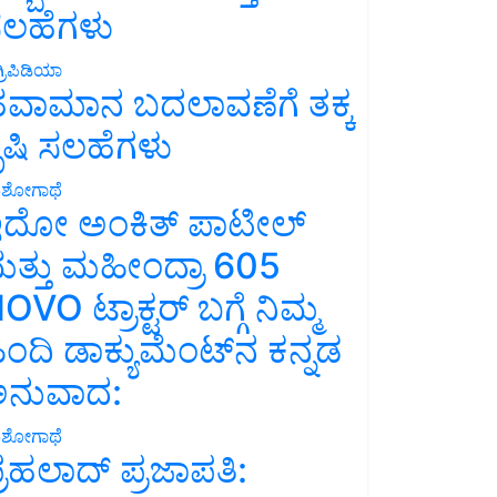
ಲಹೆಗಳು
್ರಿಪಿಡಿಯಾ
ವಾಮಾನ ಬದಲಾವಣೆಗೆ ತಕ್ಕ
ೃಷಿ ಸಲಹೆಗಳು
ಶೋಗಾಥೆ
ದೋ ಅಂಕಿತ್ ಪಾಟೀಲ್
ತ್ತು ಮಹೀಂದ್ರಾ 605
OVO ಟ್ರಾಕ್ಟರ್ ಬಗ್ಗೆ ನಿಮ್ಮ
ಿಂದಿ ಡಾಕ್ಯುಮೆಂಟ್‌ನ ಕನ್ನಡ
ನುವಾದ:
ಶೋಗಾಥೆ
್ರಹಲಾದ್ ಪ್ರಜಾಪತಿ: