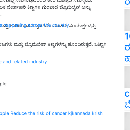
ರ
 ಜೀರ್ಣಕಾರಿ ಕಿಣ್ವಗಳ ಗುಂಪಾದ ಬ್ರೊಮೆಲೈನ್ ಅನ್ನು
.
ns happening across the country
 ಮತ್ತು ಉರಿಯೂತವನ್ನು ಕಡಿಮೆ ಮಾಡುವ ಸಂಯುಕ್ತಗಳನ್ನು
1
ಳು ಮತ್ತು ಬ್ರೊಮೆಲೇನ್ ಕಿಣ್ವಗಳನ್ನು ಹೊಂದಿರುತ್ತದೆ. ಒಟ್ಟಾಗಿ
ರ
ಹ
e and related industry
ple
c
ಬ
apple
Reduce the risk of cancer
kjkannada
krishi