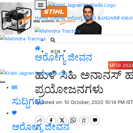
Home
ಸುದ್ದಿಗಳು
ಆರೋಗ್ಯ ಜೀವನ
ತೋಟಗಾರಿಕೆ
ಪಶುಸ
ಕನ್ನಡ
ಆರೋಗ್ಯ ಜೀವನ
MFOI 202
ಹುಳಿ ಸಿಹಿ ಅನಾನಸ್ ಹ
ಪ್ರಯೋಜನಗಳು
ಸುದ್ದಿಗಳು
Updated on: 10 October, 2020 10:14 PM IS
ಆರೋಗ್ಯ ಜೀವನ