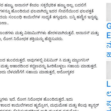
ಹಣ್ಣು. ಅನಾನಸ್ ಕೇವಲ ಸಕ್ಕರೆಭರಿತ ಹಣ್ಣು ಅಲ್ಲ, ಬದಲಿಗೆ
ಳನ್ನೂ ಹೊಂದಿರುವ ಫಲವಾಗಿದ್ದು ಇದರ ಸೇವನೆಯಿಂದ ಫಲವತ್ತತೆ
ಸಂಬಂಧಿ ಕಾಯಿಲೆಗಳ ಸಾಧ್ಯತೆ ತಗ್ಗುವುದು. ಬನ್ನಿ ಹಣ್ಣಿನ ಇನ್ನಷ್ಟು
ಡೋಣ..
G
ಜಾಂಶಗಳು ಮತ್ತು ವಿಟಾಮಿನ್‌ಗಳು ಹೇರಳವಾಗಿರುತ್ತವೆ. ಅನಾನಸ್ ಮತ್ತು
E
ರೋಗ ನಿರೋಧಕ ಶಕ್ತಿಯನ್ನು ಹೆಚ್ಚಿಸುವದು.
ನ
ಹ
ತುಂಬಿರುತ್ತದೆ. ಅವುಗಳಲ್ಲಿ ವಿಟಮಿನ್ ಸಿ ಮತ್ತು ಮ್ಯಾಂಗನಿಸ್
ೆ ಮತ್ತು ಆಹಾರದಿಂದ ಕಬ್ಬಿಣವನ್ನು ಹೀರಿಕೊಳ್ಳಲು ಸಹಾಯ ಮಾಡುತ್ತದೆ.
ು ಅದು ಬೆಳವಣಿಗೆಗೆ ಸಹಾಯ ಮಾಡುತ್ತದೆ, ಆರೋಗ್ಯಕರ
L
ಲ
ಮ್ಲಗಳು ಇದೆ. ರೋಗ ನಿರೋಧಕ ಹೊಂದಿರುತ್ತದೆ..ಇದು
ಪ
ಘಕಾಲದ ಕಾಯಿಲೆಗಳಾದ ಹೃದ್ರೋಗ, ಮಧುಮೇಹ ಮತ್ತು ಕೆಲವು ಕ್ಯಾನ್ಸರ್
 ರಸವನ್ನು ಸೇವಿಸುವುದರಿಂದ ಉರಿ ಮೂತ್ರದ ಸಮಸ್ಯೆಯು