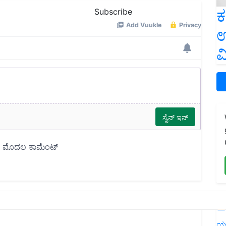
ಕ
Subscribe
ಉ
ವ
L
ಯ