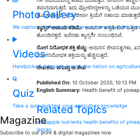
ಶಮನವಾಗುತ್ತದೆ. ಇದು ಪ್ರೋಟೀನ್ಗಆಳನ್ನು ಒಡೆಯವ ಮೂಲಕ
Photo Gallery
ಹೊಂದಿರುತ್ತದೆ. ಇದು ಜೀರ್ಣ ಕ್ರಿಯೆಗೆ ಸಹಾಯ ಮಾಡುತ್ತದೆ
We capture the best photos around events, exhibitio
ಕ್ಯಾನ್ಸರ್ ಅಪಾಯ ಕಡಿಮೆ:
ಅನಾನಸ್ ಆಕ್ಸಿಡೇಟಿವ್ ಒತ್ತಡ
ಹೊಂದಿರತ್ತದೆ. ಇವೆರಡು ಕ್ಯಾನ್ಸರ್ಗೆಿ ಸಂಬಂಧಿಸಿವೆ.
ರೋಗ ನಿರೋಧಕ ಶಕ್ತಿ ಹೆಚ್ಚು:
ಅನಾನಸ ಜೀವಸತ್ವಗಳು, ಖನಿಜಗ
Videos
ರೋಗನಿರೋಧಕ ಶಕ್ತಿಯನ್ನು ಹೆಚ್ಚಿಸುತ್ತದೆ.
Handpicked videos to inspire the nation on agricultur
ಲೇಖಕರು: ಶಗುಪ್ತಾ ಅ.ಶೇಖ
Published On:
10 October 2020, 10:13 PM
English Summary:
Health benefit of pineap
Quiz
Take a quiz and test your agriculture knowledge
Related Topics
Magazine
pineapple
nutrients
health benefits of pine
jagran
Subscribe to our print & digital magazines now