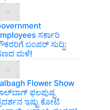
overnment
mployees ಸರ್ಕಾರಿ
ೌಕರರಿಗೆ ಬಂಪರ್‌ ಸುದ್ದಿ:
ಣದ ಮಳೆ!
albagh Flower Show
ಾಲ್‌ಬಾಗ್ ಫಲಪುಷ್ಪ
್ರದರ್ಶನ ಇಷ್ಟು ಕೋಟಿ