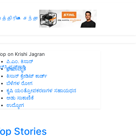
த்திரிகை சந்தா
op on Krishi Jagran
ಪಿ.ಎಂ. ಕಿಸಾನ್
ಸ್ಕ್ರಿಪ್ಷನ್‌ಗಾಗಿ
ಜೀವಾಮೃತ
ಕಿಸಾನ್ ಕ್ರೇಡಿಟ್ ಕಾರ್ಡ್
ಬೆಳೆಗಳ ರೋಗ
ಕೃಷಿ ಯಂತ್ರೋಪಕರಣಗಳ ಸಹಾಯಧನ
ಆಡು ಸಾಕಾಣಿಕೆ
ಉದ್ಯೋಗ
op Stories