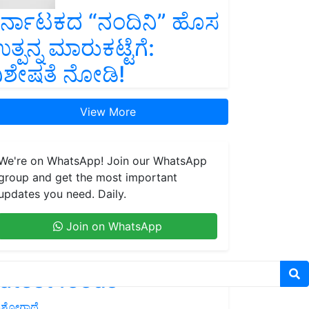
ರ್ನಾಟಕದ “ನಂದಿನಿ” ಹೊಸ
ತ್ಪನ್ನ ಮಾರುಕಟ್ಟೆಗೆ:
ಿಶೇಷತೆ ನೋಡಿ!
View More
We're on WhatsApp! Join our WhatsApp
group and get the most important
updates you need. Daily.
Join on WhatsApp
atest feeds
ಶೋಗಾಥೆ