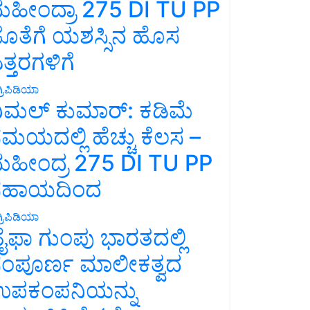
ಹೀಂದ್ರಾ 275 DI TU PP
ೊತೆಗೆ ಯಶಸ್ಸಿನ ಹೊಸ
ತ್ತರಗಳಿಗೆ
್ರಿಪಿಡಿಯಾ
ಿಮಲ್ ಕುಮಾರ್: ಕಡಿಮೆ
ಮಯದಲ್ಲಿ ಹೆಚ್ಚು ಕೆಲಸ –
ಹೀಂದ್ರ 275 DI TU PP
ಸಹಾಯದಿಂದ
್ರಿಪಿಡಿಯಾ
ೈಫಾ ಗುಂಪು ಭಾರತದಲ್ಲಿ
ಂಪೂರ್ಣ ಮಾಲೀಕತ್ವದ
ಪಕಂಪನಿಯನ್ನು