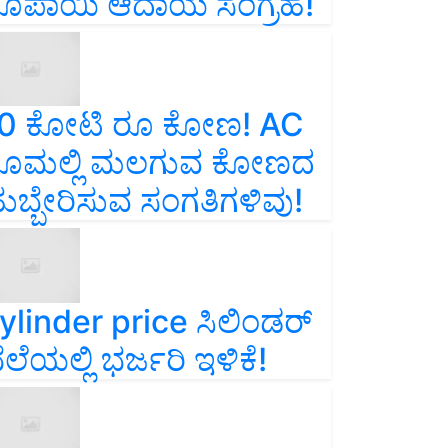
ೂಪಾಯಿ ಆದಾಯ ಸಂಗ್ರಹ!
0 ಕೋಟಿ ರೂ ಕೋಣ! AC
ೂಮಲ್ಲಿ ಮಲಗುವ ಕೋಣದ
ುಬ್ಬೇರಿಸುವ ಸಂಗತಿಗಳಿವು!
ylinder price ಸಿಲಿಂಡರ್‌
ೆಲೆಯಲ್ಲಿ ಭರ್ಜರಿ ಇಳಿಕೆ!