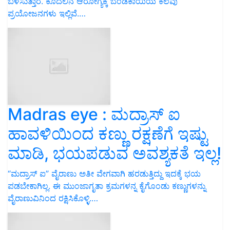
ಬಳಸುತ್ತಾರೆ. ಕೂದಲಿನ ಆರೋಗ್ಯಕ್ಕೆ ಬೆಂಡೆಕಾಯಿಯ ಕೆಲವು
ಪ್ರಯೋಜನಗಳು ಇಲ್ಲಿವೆ.…
Madras eye : ಮದ್ರಾಸ್‌ ಐ
ಹಾವಳಿಯಿಂದ ಕಣ್ಣು ರಕ್ಷಣೆಗೆ ಇಷ್ಟು
ಮಾಡಿ, ಭಯಪಡುವ ಅವಶ್ಯಕತೆ ಇಲ್ಲ!
“ಮದ್ರಾಸ್ ಐ” ವೈರಾಣು ಅತೀ ವೇಗವಾಗಿ ಹರಡುತ್ತಿದ್ದು ಇದಕ್ಕೆ ಭಯ
ಪಡಬೇಕಾಗಿಲ್ಲ. ಈ ಮುಂಜಾಗೃತಾ ಕ್ರಮಗಳನ್ನ ಕೈಗೊಂಡು ಕಣ್ಣುಗಳನ್ನು
ವೈರಾಣುವಿನಿಂದ ರಕ್ಷಿಸಿಕೊಳ್ಳಿ.…