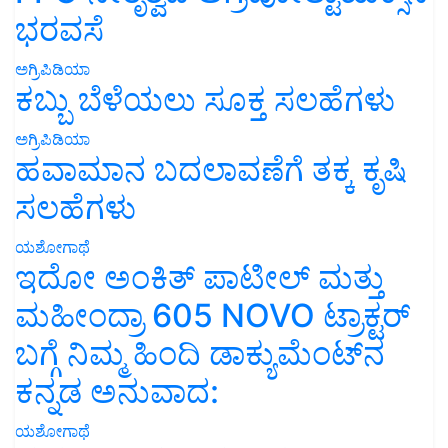
ಭರವಸೆ
ಅಗ್ರಿಪಿಡಿಯಾ
ಕಬ್ಬು ಬೆಳೆಯಲು ಸೂಕ್ತ ಸಲಹೆಗಳು
ಅಗ್ರಿಪಿಡಿಯಾ
ಹವಾಮಾನ ಬದಲಾವಣೆಗೆ ತಕ್ಕ ಕೃಷಿ
ಸಲಹೆಗಳು
ಯಶೋಗಾಥೆ
ಇದೋ ಅಂಕಿತ್ ಪಾಟೀಲ್ ಮತ್ತು
ಮಹೀಂದ್ರಾ 605 NOVO ಟ್ರಾಕ್ಟರ್
ಬಗ್ಗೆ ನಿಮ್ಮ ಹಿಂದಿ ಡಾಕ್ಯುಮೆಂಟ್‌ನ
ಕನ್ನಡ ಅನುವಾದ:
ಯಶೋಗಾಥೆ