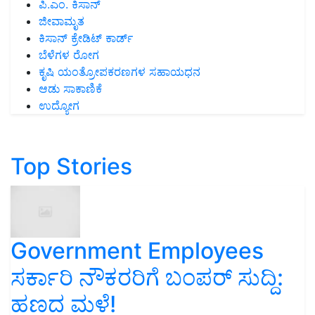
ಪಿ.ಎಂ. ಕಿಸಾನ್
ಜೀವಾಮೃತ
ಕಿಸಾನ್ ಕ್ರೇಡಿಟ್ ಕಾರ್ಡ್
ಬೆಳೆಗಳ ರೋಗ
ಕೃಷಿ ಯಂತ್ರೋಪಕರಣಗಳ ಸಹಾಯಧನ
ಆಡು ಸಾಕಾಣಿಕೆ
ಉದ್ಯೋಗ
Top Stories
Government Employees
ಸರ್ಕಾರಿ ನೌಕರರಿಗೆ ಬಂಪರ್‌ ಸುದ್ದಿ:
ಹಣದ ಮಳೆ!