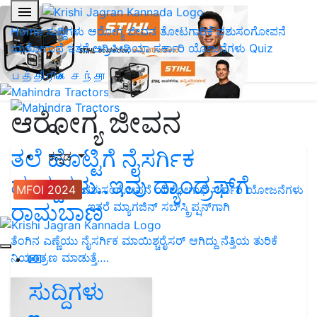
Home
ಸುದ್ದಿಗಳು
ಆರೋಗ್ಯ ಜೀವನ
ತೋಟಗಾರಿಕೆ
ಪಶುಸಂಗೋಪನೆ
ಯಶೋಗಾಥೆ
ಇತರೆ
ಅಗ್ರಿಪೀಡಿಯಾ
ಸರ್ಕಾರಿ ಯೋಜನೆಗಳು
Quiz
பத்திரிகை சந்தா
ಆರೋಗ್ಯ ಜೀವನ
ತಲೆ ಹೊಟ್ಟಿಗೆ ನೈಸರ್ಗಿಕ
ಕನ್ನಡ
ಮದ್ದುಗಳು..ಇವು ಡ್ಯಾಂಡ್ರಫ್‌ಗೆ
MFOI 2024
ಪಶುಸಂಗೋಪನೆ
ಯಶೋಗಾಥೆ
ಸರ್ಕಾರಿ ಯೋಜನೆಗಳು
ರಾಮಬಾಣ
ಇತರೆ
ಮ್ಯಾಗಜಿನ್‌ ಸಬ್‌ಸ್ಕ್ರಿಪ್ಷನ್‌ಗಾಗಿ
ತೆಂಗಿನ ಎಣ್ಣೆಯು ನೈಸರ್ಗಿಕ ಮಾಯಿಶ್ಚರೈಸರ್ ಆಗಿದ್ದು ನೆತ್ತಿಯ ತುರಿಕೆ
ನಿಯಂತ್ರಣ ಮಾಡುತ್ತೆ.…
ಸುದ್ದಿಗಳು