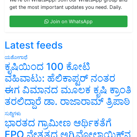
get the most important updates you need. Daily.
Join on WhatsApp
Latest feeds
ಯಶೋಗಾಥೆ
ಕೃಷಿಯಿಂದ 100 ಕೋಟಿ
ವಹಿವಾಟು: ಹೆಲಿಕಾಪ್ಟರ್ ನಂತರ
ಈಗ ವಿಮಾನದ ಮೂಲಕ ಕೃಷಿ ಕ್ರಾಂತಿ
ತರಲಿದ್ದಾರೆ ಡಾ. ರಾಜಾರಾಮ್ ತ್ರಿಪಾಠಿ
ಸುದ್ದಿಗಳು
ಭಾರತದ ಗ್ರಾಮೀಣ ಆರ್ಥಿಕತೆಗೆ
FPO ನೇತೃತ್ವದ ಅಗ್ರಿವೋಲ್ಟಾಯಿಕ್ಸ್‌ನ