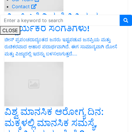
Contact
ಚೀಸ್ ಬಗ್ಗೆ ನಿಮಗೆ ತಿಳಿಯದ
ಆಶ್ಚರ್ಯಕರ ಸಂಗತಿಗಳು!
CLOSE
ಚೀಸ್ ಪ್ರಪಂಚದಾದ್ಯಂತದ ಜನರು ಇಷ್ಟಪಡುವ ಜನಪ್ರಿಯ ಮತ್ತು
ರುಚಿಕರವಾದ ಆಹಾರ ಪದಾರ್ಥವಾಗಿದೆ. ಈಗ ಸಾಮಾನ್ಯವಾಗಿ ದೋಸೆ
ಮತ್ತು ಪಿಜ್ಜಾದಲ್ಲಿ ಇದನ್ನು ಬಳಸಲಾಗುತ್ತದೆ.…
ವಿಶ್ವ ಮಾನಸಿಕ ಆರೋಗ್ಯ ದಿನ:
ಮಕ್ಕಳಲ್ಲಿ ಮಾನಸಿಕ ಸಮಸ್ಯೆ,