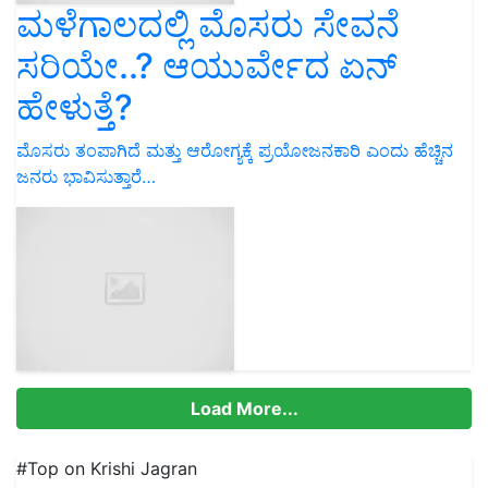
ಮಳೆಗಾಲದಲ್ಲಿ ಮೊಸರು ಸೇವನೆ
ಸರಿಯೇ..? ಆಯುರ್ವೇದ ಏನ್‌
ಹೇಳುತ್ತೆ?
ಮೊಸರು ತಂಪಾಗಿದೆ ಮತ್ತು ಆರೋಗ್ಯಕ್ಕೆ ಪ್ರಯೋಜನಕಾರಿ ಎಂದು ಹೆಚ್ಚಿನ
ಜನರು ಭಾವಿಸುತ್ತಾರೆ…
Load More...
#Top on Krishi Jagran