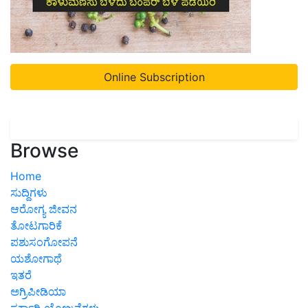
Online Subscription
Browse
Home
ಸುದ್ದಿಗಳು
ಆರೋಗ್ಯ ಜೀವನ
ತೋಟಗಾರಿಕೆ
ಪಶುಸಂಗೋಪನೆ
ಯಶೋಗಾಥೆ
ಇತರೆ
ಅಗ್ರಿಪೀಡಿಯಾ
ಸರ್ಕಾರಿ ಯೋಜನೆಗಳು