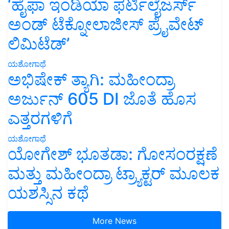
‘ಹೈಫಾ ಇಂಡಿಯಾ ಫರ್ಟಿಲೈಜರ್ಸ್
ಅಂಡ್ ಟೆಕ್ನೋಲಾಜೀಸ್ ಪ್ರೈವೇಟ್
ಲಿಮಿಟೆಡ್’
ಯಶೋಗಾಥೆ
ಅಭಿಷೇಕ್ ತ್ಯಾಗಿ: ಮಹೀಂದ್ರಾ
ಅರ್ಜುನ್ 605 DI ಜೊತೆ ಹೊಸ
ಎತ್ತರಗಳಿಗೆ
ಯಶೋಗಾಥೆ
ಯೋಗೇಶ್ ಭೂತಡಾ: ಗೋಸಂರಕ್ಷಣೆ
ಮತ್ತು ಮಹೀಂದ್ರಾ ಟ್ರ್ಯಾಕ್ಟರ್ ಮೂಲಕ
ಯಶಸ್ಸಿನ ಕಥೆ
More News