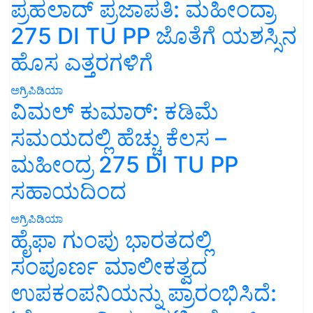
ಪ್ರಹಲಾದ್ ಪ್ರಜಾಪತಿ: ಮಹೀಂದ್ರಾ
275 DI TU PP ಜೊತೆಗೆ ಯಶಸ್ಸಿನ
ಹೊಸ ಎತ್ತರಗಳಿಗೆ
ಅಗ್ರಿಪಿಡಿಯಾ
ವಿಮಲ್ ಕುಮಾರ್: ಕಡಿಮೆ
ಸಮಯದಲ್ಲಿ ಹೆಚ್ಚು ಕೆಲಸ –
ಮಹೀಂದ್ರ 275 DI TU PP
ಸಹಾಯದಿಂದ
ಅಗ್ರಿಪಿಡಿಯಾ
ಹೈಫಾ ಗುಂಪು ಭಾರತದಲ್ಲಿ
ಸಂಪೂರ್ಣ ಮಾಲೀಕತ್ವದ
ಉಪಕಂಪನಿಯನ್ನು ಪ್ರಾರಂಭಿಸಿದೆ: