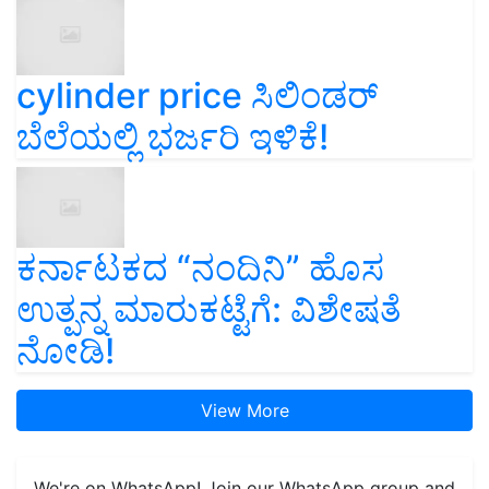
cylinder price ಸಿಲಿಂಡರ್‌
ಬೆಲೆಯಲ್ಲಿ ಭರ್ಜರಿ ಇಳಿಕೆ!
ಕರ್ನಾಟಕದ “ನಂದಿನಿ” ಹೊಸ
ಉತ್ಪನ್ನ ಮಾರುಕಟ್ಟೆಗೆ: ವಿಶೇಷತೆ
ನೋಡಿ!
View More
We're on WhatsApp! Join our WhatsApp group and