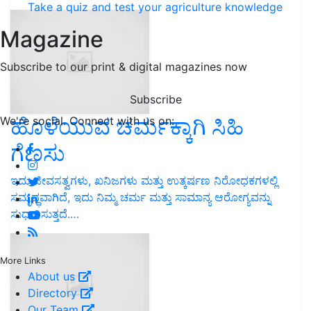
Take a quiz and test your agriculture knowledge
Magazine
Subscribe to our print & digital magazines now
Subscribe
ಹೊಳೆಯುವ ಚರ್ಮಕ್ಕಾಗಿ ಸಿಹಿ
We're social. Connect with us on:
ಗೆಣಸು
ಇದು ಜೀವಸತ್ವಗಳು, ಖನಿಜಗಳು ಮತ್ತು ಉತ್ಕರ್ಷಣ ನಿರೋಧಕಗಳಲ್ಲಿ
ಸಮೃದ್ಧವಾಗಿದೆ, ಇದು ನಿಮ್ಮ ಚರ್ಮ ಮತ್ತು ಸಾಮಾನ್ಯ ಆರೋಗ್ಯವನ್ನು
ಸುಧಾರಿಸುತ್ತದೆ.…
More Links
About us
Directory
Our Team