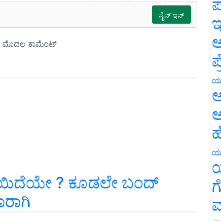
ಪ
ಇ
ಅ
ಪ
ಯ
ಅ
ಅ
ಹ
ಯ
ಯ
ೆಯಿದೆಯೇ ? ಕೂಡಲೇ ಬಂದ್
ಗ
ಾರಾಗಿ
ಮ