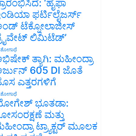
್ರಾರಂಭಿಸಿದೆ: ‘ಹೈಫಾ
ಂಡಿಯಾ ಫರ್ಟಿಲೈಜರ್ಸ್
ಂಡ್ ಟೆಕ್ನೋಲಾಜೀಸ್
್ರೈವೇಟ್ ಲಿಮಿಟೆಡ್’
ಶೋಗಾಥೆ
ಭಿಷೇಕ್ ತ್ಯಾಗಿ: ಮಹೀಂದ್ರಾ
ರ್ಜುನ್ 605 DI ಜೊತೆ
ೊಸ ಎತ್ತರಗಳಿಗೆ
ಶೋಗಾಥೆ
ೋಗೇಶ್ ಭೂತಡಾ:
ೋಸಂರಕ್ಷಣೆ ಮತ್ತು
ಹೀಂದ್ರಾ ಟ್ರ್ಯಾಕ್ಟರ್ ಮೂಲಕ