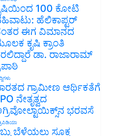
ೃಷಿಯಿಂದ 100 ಕೋಟಿ
ಹಿವಾಟು: ಹೆಲಿಕಾಪ್ಟರ್
ಂತರ ಈಗ ವಿಮಾನದ
ೂಲಕ ಕೃಷಿ ಕ್ರಾಂತಿ
ರಲಿದ್ದಾರೆ ಡಾ. ರಾಜಾರಾಮ್
್ರಿಪಾಠಿ
್ದಿಗಳು
ಾರತದ ಗ್ರಾಮೀಣ ಆರ್ಥಿಕತೆಗೆ
PO ನೇತೃತ್ವದ
ಗ್ರಿವೋಲ್ಟಾಯಿಕ್ಸ್‌ನ ಭರವಸೆ
್ರಿಪಿಡಿಯಾ
ಬ್ಬು ಬೆಳೆಯಲು ಸೂಕ್ತ