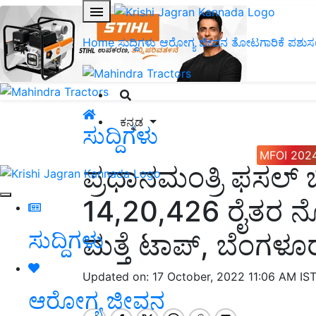
Home
ಸುದ್ದಿಗಳು
ಆರೋಗ್ಯ ಜೀವನ
ತೋಟಗಾರಿಕೆ
ಪಶುಸ
ಕನ್ನಡ
ಸುದ್ದಿಗಳು
MFOI 202
ಪ್ರಧಾನಮಂತ್ರಿ ಫಸಲ
14,20,426 ರೈತರ ನೋ
ಸುದ್ದಿಗಳು
ಮತ್ತೆ ಟಾಪ್, ಬೆಂಗ
Updated on: 17 October, 2022 11:06 AM IS
ಆರೋಗ್ಯ ಜೀವನ