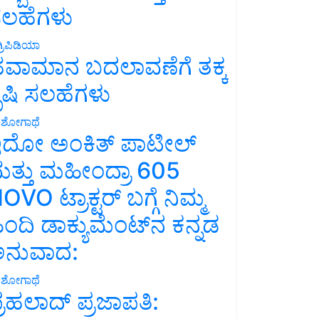
ಲಹೆಗಳು
್ರಿಪಿಡಿಯಾ
ವಾಮಾನ ಬದಲಾವಣೆಗೆ ತಕ್ಕ
ೃಷಿ ಸಲಹೆಗಳು
ಶೋಗಾಥೆ
ದೋ ಅಂಕಿತ್ ಪಾಟೀಲ್
ತ್ತು ಮಹೀಂದ್ರಾ 605
OVO ಟ್ರಾಕ್ಟರ್ ಬಗ್ಗೆ ನಿಮ್ಮ
ಿಂದಿ ಡಾಕ್ಯುಮೆಂಟ್‌ನ ಕನ್ನಡ
ನುವಾದ:
ಶೋಗಾಥೆ
್ರಹಲಾದ್ ಪ್ರಜಾಪತಿ: