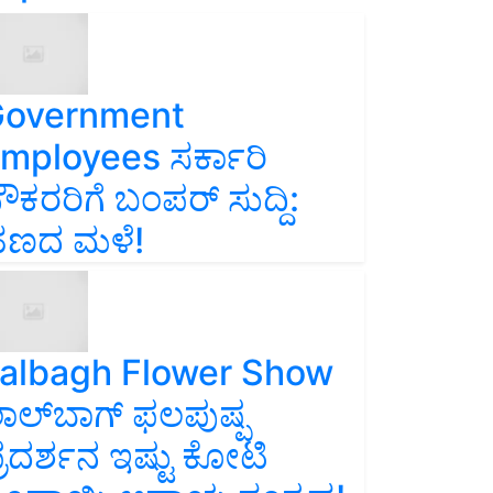
overnment
mployees ಸರ್ಕಾರಿ
ೌಕರರಿಗೆ ಬಂಪರ್‌ ಸುದ್ದಿ:
ಣದ ಮಳೆ!
albagh Flower Show
ಾಲ್‌ಬಾಗ್ ಫಲಪುಷ್ಪ
್ರದರ್ಶನ ಇಷ್ಟು ಕೋಟಿ