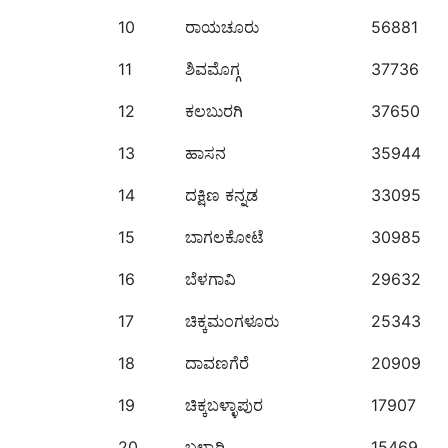
10
ರಾಯಚೂರು
56881
11
ಶಿವಮೊಗ್ಗ
37736
12
ಕಲಬುರಗಿ
37650
13
ಹಾಸನ
35944
14
ದಕ್ಷಿಣ ಕನ್ನಡ
33095
15
ಬಾಗಲಕೋಟೆ
30985
16
ಬೆಳಗಾವಿ
29632
17
ಚಿಕ್ಕಮಂಗಳೂರು
25343
18
ದಾವಣಗೆರೆ
20909
19
ಚಿಕ್ಕಬಳ್ಳಾಪುರ
17907
20
ಬಳ್ಳಾರಿ
15469