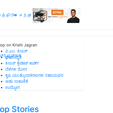
த்திரிகை சந்தா
op on Krishi Jagran
ಪಿ.ಎಂ. ಕಿಸಾನ್
ಸ್ಕ್ರಿಪ್ಷನ್‌ಗಾಗಿ
ಜೀವಾಮೃತ
ಕಿಸಾನ್ ಕ್ರೇಡಿಟ್ ಕಾರ್ಡ್
ಬೆಳೆಗಳ ರೋಗ
ಕೃಷಿ ಯಂತ್ರೋಪಕರಣಗಳ ಸಹಾಯಧನ
ಆಡು ಸಾಕಾಣಿಕೆ
ಉದ್ಯೋಗ
op Stories