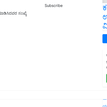
ಕ
Subscribe
ಡಿಸಿದವರ ಸಂಖ್ಯೆ
ಉ
ವ
L
ಯ