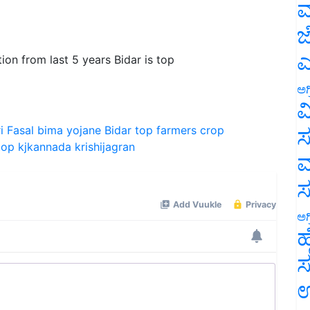
ಮ
ಜ
ಎ
ion from last 5 years Bidar is top
ಅಗ
ವ
i Fasal bima yojane
Bidar top
farmers
crop
ಸ
 top
kjkannada
krishijagran
ಮ
ಅಗ
ಹ
ಸ
ಉ