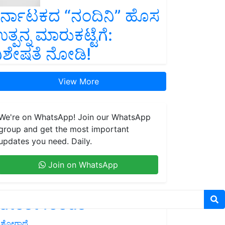
ರ್ನಾಟಕದ “ನಂದಿನಿ” ಹೊಸ
ತ್ಪನ್ನ ಮಾರುಕಟ್ಟೆಗೆ:
ಿಶೇಷತೆ ನೋಡಿ!
View More
We're on WhatsApp! Join our WhatsApp
group and get the most important
updates you need. Daily.
Join on WhatsApp
atest feeds
ಶೋಗಾಥೆ