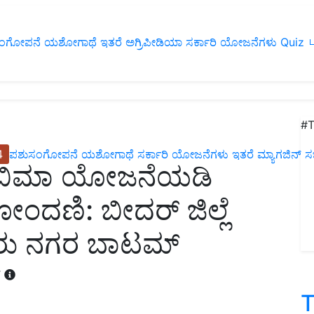
ಂಗೋಪನೆ
ಯಶೋಗಾಥೆ
ಇತರೆ
ಅಗ್ರಿಪೀಡಿಯಾ
ಸರ್ಕಾರಿ ಯೋಜನೆಗಳು
Quiz
ப
#T
4
ಪಶುಸಂಗೋಪನೆ
ಯಶೋಗಾಥೆ
ಸರ್ಕಾರಿ ಯೋಜನೆಗಳು
ಇತರೆ
ಮ್ಯಾಗಜಿನ್‌ ಸಬ್‌
್ ಬಿಮಾ ಯೋಜನೆಯಡಿ
ಂದಣಿ: ಬೀದರ್ ಜಿಲ್ಲೆ
ಳೂರು ನಗರ ಬಾಟಮ್
T
T