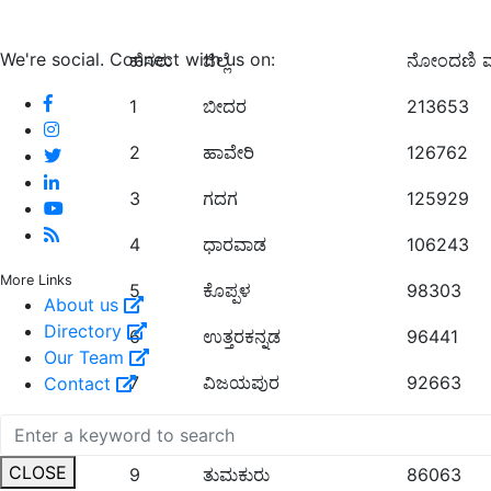
We're social. Connect with us on:
ಹೆಸರು
ಜಿಲ್ಲೆ
ನೋಂದಣಿ ಮಾ
1
ಬೀದರ
213653
2
ಹಾವೇರಿ
126762
3
ಗದಗ
125929
4
ಧಾರವಾಡ
106243
More Links
5
ಕೊಪ್ಪಳ
98303
About us
Directory
6
ಉತ್ತರಕನ್ನಡ
96441
Our Team
7
ವಿಜಯಪುರ
92663
Contact
8
ಚಿತ್ರದುರ್ಗ
92476
CLOSE
9
ತುಮಕುರು
86063