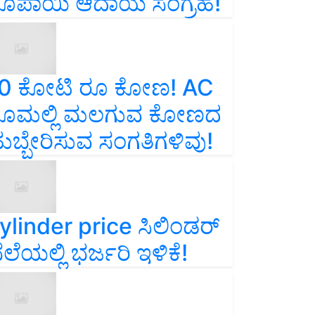
ೂಪಾಯಿ ಆದಾಯ ಸಂಗ್ರಹ!
0 ಕೋಟಿ ರೂ ಕೋಣ! AC
ೂಮಲ್ಲಿ ಮಲಗುವ ಕೋಣದ
ುಬ್ಬೇರಿಸುವ ಸಂಗತಿಗಳಿವು!
ylinder price ಸಿಲಿಂಡರ್‌
ೆಲೆಯಲ್ಲಿ ಭರ್ಜರಿ ಇಳಿಕೆ!