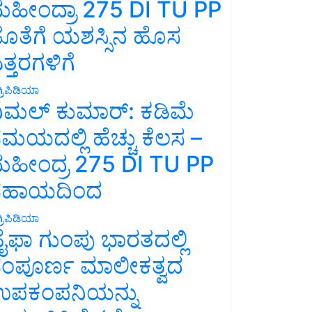
ಹೀಂದ್ರಾ 275 DI TU PP
ೊತೆಗೆ ಯಶಸ್ಸಿನ ಹೊಸ
ತ್ತರಗಳಿಗೆ
್ರಿಪಿಡಿಯಾ
ಿಮಲ್ ಕುಮಾರ್: ಕಡಿಮೆ
ಮಯದಲ್ಲಿ ಹೆಚ್ಚು ಕೆಲಸ –
ಹೀಂದ್ರ 275 DI TU PP
ಸಹಾಯದಿಂದ
್ರಿಪಿಡಿಯಾ
ೈಫಾ ಗುಂಪು ಭಾರತದಲ್ಲಿ
ಂಪೂರ್ಣ ಮಾಲೀಕತ್ವದ
ಪಕಂಪನಿಯನ್ನು