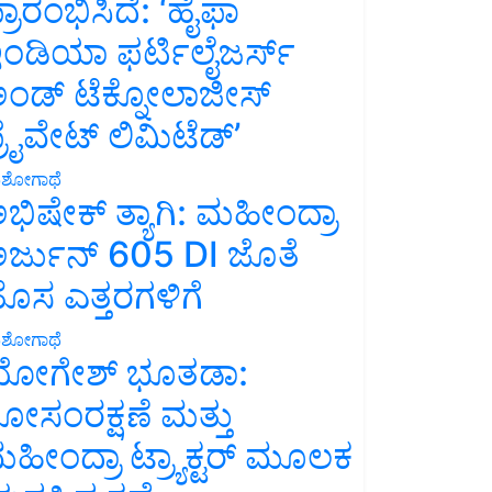
್ರಾರಂಭಿಸಿದೆ: ‘ಹೈಫಾ
ಂಡಿಯಾ ಫರ್ಟಿಲೈಜರ್ಸ್
ಂಡ್ ಟೆಕ್ನೋಲಾಜೀಸ್
್ರೈವೇಟ್ ಲಿಮಿಟೆಡ್’
ಶೋಗಾಥೆ
ಭಿಷೇಕ್ ತ್ಯಾಗಿ: ಮಹೀಂದ್ರಾ
ರ್ಜುನ್ 605 DI ಜೊತೆ
ೊಸ ಎತ್ತರಗಳಿಗೆ
ಶೋಗಾಥೆ
ೋಗೇಶ್ ಭೂತಡಾ:
ೋಸಂರಕ್ಷಣೆ ಮತ್ತು
ಹೀಂದ್ರಾ ಟ್ರ್ಯಾಕ್ಟರ್ ಮೂಲಕ