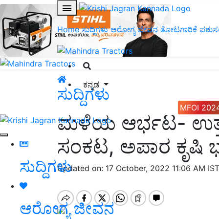
Home
ಸುದ್ದಿಗಳು
ಆರೋಗ್ಯ ಜೀವನ
ತೋಟಗಾರಿಕೆ
ಪಶುಸ
ಕನ್ನಡ
ಸುದ್ದಿಗಳು
MFOI 202
ಮಳೆಯ ಆರ್ಭಟ- ಉತ್ತರ
ಸಂಕಟ, ಅಪಾರ ಕೃಷಿ 
ಸುದ್ದಿಗಳು
Updated on: 17 October, 2022 11:06 AM IS
ಆರೋಗ್ಯ ಜೀವನ