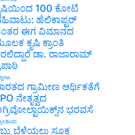
ೃಷಿಯಿಂದ 100 ಕೋಟಿ
ಹಿವಾಟು: ಹೆಲಿಕಾಪ್ಟರ್
ಂತರ ಈಗ ವಿಮಾನದ
ೂಲಕ ಕೃಷಿ ಕ್ರಾಂತಿ
ರಲಿದ್ದಾರೆ ಡಾ. ರಾಜಾರಾಮ್
್ರಿಪಾಠಿ
್ದಿಗಳು
ಾರತದ ಗ್ರಾಮೀಣ ಆರ್ಥಿಕತೆಗೆ
PO ನೇತೃತ್ವದ
ಗ್ರಿವೋಲ್ಟಾಯಿಕ್ಸ್‌ನ ಭರವಸೆ
್ರಿಪಿಡಿಯಾ
ಬ್ಬು ಬೆಳೆಯಲು ಸೂಕ್ತ