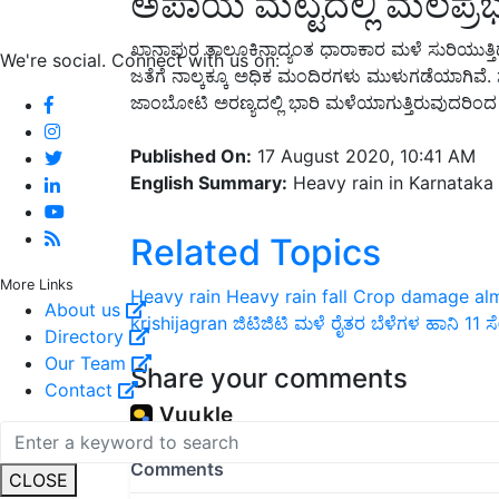
ಅಪಾಯ ಮಟ್ಟದಲ್ಲಿ ಮಲಪ್ರಭ
ಖಾನಾಪುರ ತಾಲೂಕಿನಾದ್ಯಂತ ಧಾರಾಕಾರ ಮಳೆ ಸುರಿಯುತ್ತಿ
We're social. Connect with us on:
ಜತೆಗೆ ನಾಲ್ಕಕ್ಕೂ ಅಧಿಕ ಮಂದಿರಗಳು ಮುಳುಗಡೆಯಾಗಿವೆ. ಸಾವ
ಜಾಂಬೋಟಿ ಅರಣ್ಯದಲ್ಲಿ ಭಾರಿ ಮಳೆಯಾಗುತ್ತಿರುವುದರಿಂದ 
Published On:
17 August 2020, 10:41 AM
English Summary:
Heavy rain in Karnataka
Related Topics
More Links
Heavy rain
Heavy rain fall
Crop damage
al
About us
krishijagran
ಜಿಟಿಜಿಟಿ ಮಳೆ
ರೈತರ ಬೆಳೆಗಳ ಹಾನಿ
11 ಸ
Directory
Our Team
Share your comments
Contact
CLOSE