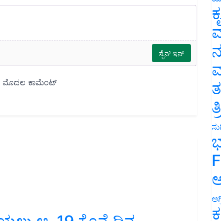
ಕ
ವ
ನ
ಮ
ತ
ತ
ಸುದ
ಭ
F
ಅ
ಅಗ
ಕ