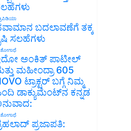
ಲಹೆಗಳು
್ರಿಪಿಡಿಯಾ
ವಾಮಾನ ಬದಲಾವಣೆಗೆ ತಕ್ಕ
ೃಷಿ ಸಲಹೆಗಳು
ಶೋಗಾಥೆ
ದೋ ಅಂಕಿತ್ ಪಾಟೀಲ್
ತ್ತು ಮಹೀಂದ್ರಾ 605
OVO ಟ್ರಾಕ್ಟರ್ ಬಗ್ಗೆ ನಿಮ್ಮ
ಿಂದಿ ಡಾಕ್ಯುಮೆಂಟ್‌ನ ಕನ್ನಡ
ನುವಾದ:
ಶೋಗಾಥೆ
್ರಹಲಾದ್ ಪ್ರಜಾಪತಿ: