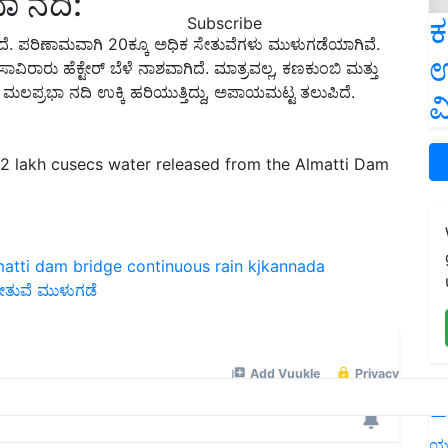
ಾ ನದಿ:
ಕ
Subscribe
ದೆ. ಪರಿಣಾಮವಾಗಿ 20ಕ್ಕೂ ಅಧಿಕ ಸೇತುವೆಗಳು ಮುಳುಗಡೆಯಾಗಿವೆ.
ಉ
ಿರಾರು ಹೆಕ್ಟೇರ್ ಬೆಳೆ ನಾಶವಾಗಿದೆ. ಮಾತ್ರವಲ್ಲ, ಕಣಕುಂಬಿ ಮತ್ತು
ಮಲಪ್ರಭಾ ನದಿ ಉಕ್ಕಿ ಹರಿಯುತ್ತಿದ್ದು, ಅಪಾಯಮಟ್ಟ ತಲುಪಿದೆ.
ವ
 2 lakh cusecs water released from the Almatti Dam
matti dam
bridge
continuous rain
kjkannada
ೇತುವೆ ಮುಳುಗಡೆ
L
ಯ