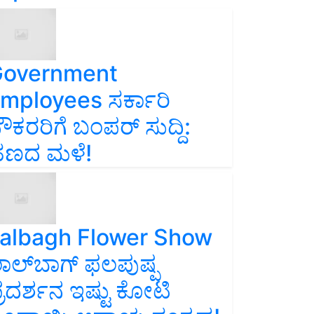
overnment
mployees ಸರ್ಕಾರಿ
ೌಕರರಿಗೆ ಬಂಪರ್‌ ಸುದ್ದಿ:
ಣದ ಮಳೆ!
albagh Flower Show
ಾಲ್‌ಬಾಗ್ ಫಲಪುಷ್ಪ
್ರದರ್ಶನ ಇಷ್ಟು ಕೋಟಿ