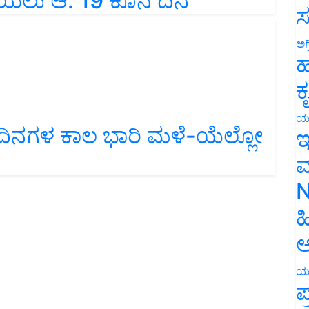
ೆಯಲು ಆ. 19 ಕೊನೆ ದಿನ
ಸ
ಅಗ
ಹ
ಕ
ಯ
ು ದಿನಗಳ ಕಾಲ ಭಾರಿ ಮಳೆ-ಯೆಲ್ಲೋ
ಇ
ಮ
N
ಹ
ಅ
ಯ
ಪ