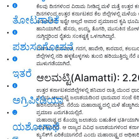
ಕೆಲವು ದಿನಗಳಿಂದ ವಿರಾಮ ನೀಡಿದ್ದ ಮಳೆ ಮತ್ತೆ ಉತ್ತರ ಕರ
ದಿನಗಳಿಂದ ಉತ್ತರ ಕರ್ನಾಟಕದ ಕೆಲ ಜಿಲ್ಲೆಗಳಲ್ಲಿ ಮಳೆಯ
ತೋಟಗಾರಿಕೆ
ಎದುರಾಗಿದೆ. ಇಷ್ಟೇ ಅಲ್ಲದೆ ಅಪಾರ ಪ್ರಮಾಣದ ಕೃಷಿ ಭೂ
ಹಾನಿಯಾಗಿದೆ. ಹೆಸರು, ಉದ್ದು, ತೊಗರಿ, ಮುಸುಕಿನ ಜೋ
ನುಗ್ಗಿದ್ದರಿಂದ ರೈತರು ಸಂಕಷ್ಟಕ್ಕೆ ಒಳಗಾಗಿದ್ದಾರೆ.
ಪಶುಸಂಗೋಪನೆ
ಬೆಳಗಾವಿ, ಧಾರವಾಡ, ಗದಗ, ಹಾವೇರಿ, ಕಾರವಾರ, ಕಲಬುರ
ಜಿಲ್ಲೆಗಳಲ್ಲಿ ನದಿ ಹಳ್ಳಕೊಳ್ಳಗಳು ತುಂಬಿ ಹರಿಯುತ್ತಿದ್ದು ನೆ
ಮುಳುಗಡೆಯಾಗಿದೆ.
ಇತರೆ
ಆಲಮಟ್ಟಿ(Alamatti): 2.20 
ಉತ್ತರ ಕರ್ನಾಟಕದಜಿಲ್ಲೆಗಳಲ್ಲಿ ಶನಿವಾರ ರಾತ್ರಿ ಯಿಂದ 
ಅಗ್ರಿಪೀಡಿಯಾ
ಜಿಲ್ಲೆಯ ಆಲಮಟ್ಟಿ ಜಲಾಶಯದಿಂದ ಭಾನುವಾರ ಸಂಜೆ 6ರಿಂದ ಎಲ
ಹರಿಸಲಾಗುತ್ತಿದೆ. ನೆರೆಯ ಮಹಾರಾಷ್ಟ್ರದಲ್ಲಿ ಮಳೆ ಹೆಚ್ಚಾ
ಪ್ರಮಾಣ ಏರುಗತಿಯಲ್ಲಿದೆ.
ಮಹಾರಾಷ್ಟ್ರದ ಕೊಯ್ನಾ ಜಲಾಶಯ ಬಹುತೇಕ ಭರ್ತಿಯಾಗಿದ್ದು
ಯಶೋಗಾಥೆ
ಮಾಡಲಾಗಿದೆ. ಆ ರಾಜ್ಯದ ವಿವಿಧ ಜಲಾಶಯಗಳಿಂದ ಕರ್ನಾಟಕಕ
ಕ್ಯುಸೆಕ್‌ಗೆ ಏರಿಕೆಯಾಗಲಿದೆ ಎಂದು ಮಹಾರಾಷ್ಟ್ರದ ಅಧಿಕಾರಿ