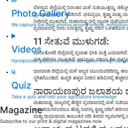
ಬೆಳಗಾವಿ ಜಿಲ್ಲೆಯಲ್ಲಿ ನಿರಂತರ ಮಳೆ ಸುರಿಯುತ್ತಿದ್ದು, 
Photo Gallery
ಪ್ರವಾಹದ ಆತಂಕ ಆವರಿಸಿದೆ. ಘಟಪ್ರಭಾ, ಕೃಷ್ಣಾ ಮತ್ತು ಮಲಪ
ನೀರಿನಲ್ಲಿ ಮುಳುಗಿವೆ. ಮಹಾರಾಷ್ಟ್ರದಲ್ಲಿ ವ್ಯಾಪಕ ಮಳೆಯಾ
We capture the best photos around events, exhibitio
ಪ್ರಮಾಣದಲ್ಲಿ ನೀರು ಬರುತ್ತಿದ್ದು, ಕೃಷ್ಣಾ ನದಿಗೆ ಒಳಹರಿವಿನ ಪ
11 ಸೇತುವೆ ಮುಳುಗಡೆ:
Videos
ಬಾಗಲಕೋಟೆ ಜಿಲ್ಲೆಯಲ್ಲಿ ಪ್ರವಾಹ ಭೀತಿ ಮತ್ತೆ ಎದುರಾಗಿದೆ. ಜ
ನುಗ್ಗಿ ಬೆಳೆಗಳು ಮುಳುಗಿವೆ. ಘಟಪ್ರಭಾ ನದಿಯ ಕೆಳ ಮಟ್ಟ
Handpicked videos to inspire the nation on agricultur
ಧಾರವಾಡ ಜಿಲ್ಲೆಯಲ್ಲಿ ಮಳೆ ಅಬ್ಬರ ಮುಂದುವರಿದಿದ್ದು, ಹ
ಸ್ಥಗಿತಗೊಂಡಿದೆ. ತುಪ್ಪರಿ ಹಳ್ಳದ ನೀರಿನ ಹರಿವಿನಲ್ಲಿ ಹೆ
Quiz
ನಾರಾಯಣಪುರ ಜಲಾಶಯ ಭರ
Take a quiz and test your agriculture knowledge
ಮಹಾರಾಷ್ಟ್ರ ರಾಜ್ಯದಲ್ಲಿ ಹೆಚ್ಚಿನ ಪ್ರಮಾಣದಲ್ಲಿ ಮಳೆ ಸುರ
Magazine
ಜಲಾಶಯಗಳಿಂದಲೂ ಹೆಚ್ಚು ನೀರನ್ನು ಕೃಷ್ಣಾ ನದಿಗೆ ಹರಿಸ
ಮತ್ತು ರಾಯಚೂರು ತಾಲೂಕಿನ ನದಿ ತೀರದ ಗ್ರಾಮಗಳಲ್ಲಿ ಮುಂ
Subscribe to our print & digital magazines now