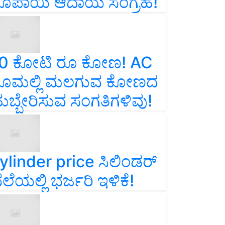
ೂಪಾಯಿ ಆದಾಯ ಸಂಗ್ರಹ!
0 ಕೋಟಿ ರೂ ಕೋಣ! AC
ೂಮಲ್ಲಿ ಮಲಗುವ ಕೋಣದ
ುಬ್ಬೇರಿಸುವ ಸಂಗತಿಗಳಿವು!
ylinder price ಸಿಲಿಂಡರ್‌
ೆಲೆಯಲ್ಲಿ ಭರ್ಜರಿ ಇಳಿಕೆ!