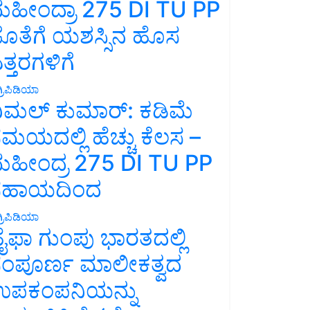
ಹೀಂದ್ರಾ 275 DI TU PP
ೊತೆಗೆ ಯಶಸ್ಸಿನ ಹೊಸ
ತ್ತರಗಳಿಗೆ
್ರಿಪಿಡಿಯಾ
ಿಮಲ್ ಕುಮಾರ್: ಕಡಿಮೆ
ಮಯದಲ್ಲಿ ಹೆಚ್ಚು ಕೆಲಸ –
ಹೀಂದ್ರ 275 DI TU PP
ಸಹಾಯದಿಂದ
್ರಿಪಿಡಿಯಾ
ೈಫಾ ಗುಂಪು ಭಾರತದಲ್ಲಿ
ಂಪೂರ್ಣ ಮಾಲೀಕತ್ವದ
ಪಕಂಪನಿಯನ್ನು