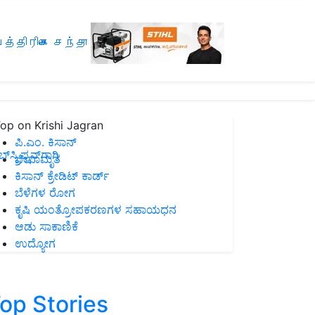
த்திரிகை சந்தா
op on Krishi Jagran
ಪಿ.ಎಂ. ಕಿಸಾನ್
ಸ್ಕ್ರಿಪ್ಷನ್‌ಗಾಗಿ
ಜೀವಾಮೃತ
ಕಿಸಾನ್ ಕ್ರೇಡಿಟ್ ಕಾರ್ಡ್
ಬೆಳೆಗಳ ರೋಗ
ಕೃಷಿ ಯಂತ್ರೋಪಕರಣಗಳ ಸಹಾಯಧನ
ಆಡು ಸಾಕಾಣಿಕೆ
ಉದ್ಯೋಗ
op Stories