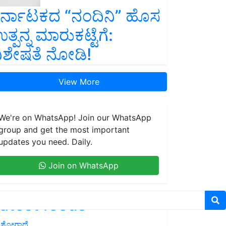
ರ್ನಾಟಕದ “ನಂದಿನಿ” ಹೊಸ
ತ್ಪನ್ನ ಮಾರುಕಟ್ಟೆಗೆ:
ಿಶೇಷತೆ ನೋಡಿ!
View More
We're on WhatsApp! Join our WhatsApp
group and get the most important
updates you need. Daily.
Join on WhatsApp
atest feeds
ಶೋಗಾಥೆ