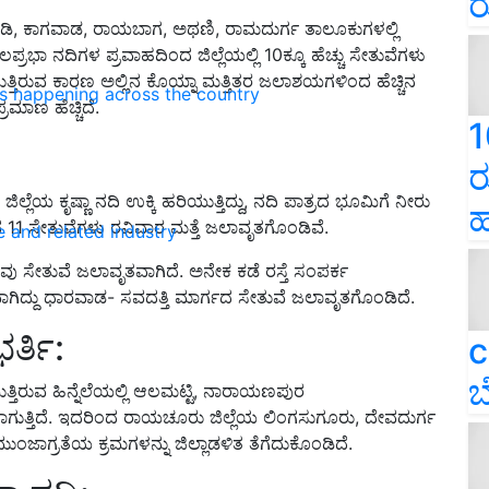
ರ
ಚಿಕ್ಕೋಡಿ, ಕಾಗವಾಡ, ರಾಯಬಾಗ, ಅಥಣಿ, ರಾಮದುರ್ಗ ತಾಲೂಕುಗಳಲ್ಲಿ
್ರಭಾ ನದಿಗಳ ಪ್ರವಾಹದಿಂದ ಜಿಲ್ಲೆಯಲ್ಲಿ 10ಕ್ಕೂ ಹೆಚ್ಚು ಸೇತುವೆಗಳು
ಗುತ್ತಿರುವ ಕಾರಣ ಅಲ್ಲಿನ ಕೊಯ್ನಾ ಮತ್ತಿತರ ಜಲಾಶಯಗಳಿಂದ ಹೆಚ್ಚಿನ
ns happening across the country
್ರಮಾಣ ಹೆಚ್ಚಿದೆ.
1
ರ
ಿಲ್ಲೆಯ ಕೃಷ್ಣಾ ನದಿ ಉಕ್ಕಿ ಹರಿಯುತ್ತಿದ್ದು, ನದಿ ಪಾತ್ರದ ಭೂಮಿಗೆ ನೀರು
ಹ
ದ 11 ಸೇತುವೆಗಳು ರವಿವಾರ ಮತ್ತೆ ಜಲಾವೃತಗೊಂಡಿವೆ.
e and related industry
ಲವು ಸೇತುವೆ ಜಲಾವೃತವಾಗಿದೆ. ಅನೇಕ ಕಡೆ ರಸ್ತೆ ಸಂಪರ್ಕ
ಚ್ಚಳವಾಗಿದ್ದು ಧಾರವಾಡ- ಸವದತ್ತಿ ಮಾರ್ಗದ ಸೇತುವೆ ಜಲಾವೃತಗೊಂಡಿದೆ.
್ತಿ:
c
ಬ
ಿಯುತ್ತಿರುವ ಹಿನ್ನೆಲೆಯಲ್ಲಿ ಆಲಮಟ್ಟಿ, ನಾರಾಯಣಪುರ
ಲಾಗುತ್ತಿದೆ. ಇದರಿಂದ ರಾಯಚೂರು ಜಿಲ್ಲೆಯ ಲಿಂಗಸುಗೂರು, ದೇವದುರ್ಗ
ಜಾಗ್ರತೆಯ ಕ್ರಮಗಳನ್ನು ಜಿಲ್ಲಾಡಳಿತ ತೆಗೆದುಕೊಂಡಿದೆ.