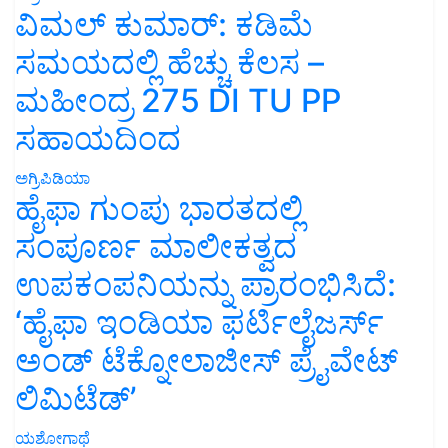
ವಿಮಲ್ ಕುಮಾರ್: ಕಡಿಮೆ
ಸಮಯದಲ್ಲಿ ಹೆಚ್ಚು ಕೆಲಸ –
ಮಹೀಂದ್ರ 275 DI TU PP
ಸಹಾಯದಿಂದ
ಅಗ್ರಿಪಿಡಿಯಾ
ಹೈಫಾ ಗುಂಪು ಭಾರತದಲ್ಲಿ
ಸಂಪೂರ್ಣ ಮಾಲೀಕತ್ವದ
ಉಪಕಂಪನಿಯನ್ನು ಪ್ರಾರಂಭಿಸಿದೆ:
‘ಹೈಫಾ ಇಂಡಿಯಾ ಫರ್ಟಿಲೈಜರ್ಸ್
ಅಂಡ್ ಟೆಕ್ನೋಲಾಜೀಸ್ ಪ್ರೈವೇಟ್
ಲಿಮಿಟೆಡ್’
ಯಶೋಗಾಥೆ