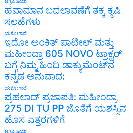
ಅಗ್ರಿಪಿಡಿಯಾ
ಹವಾಮಾನ ಬದಲಾವಣೆಗೆ ತಕ್ಕ ಕೃಷಿ
ಸಲಹೆಗಳು
ಯಶೋಗಾಥೆ
ಇದೋ ಅಂಕಿತ್ ಪಾಟೀಲ್ ಮತ್ತು
ಮಹೀಂದ್ರಾ 605 NOVO ಟ್ರಾಕ್ಟರ್
ಬಗ್ಗೆ ನಿಮ್ಮ ಹಿಂದಿ ಡಾಕ್ಯುಮೆಂಟ್‌ನ
ಕನ್ನಡ ಅನುವಾದ:
ಯಶೋಗಾಥೆ
ಪ್ರಹಲಾದ್ ಪ್ರಜಾಪತಿ: ಮಹೀಂದ್ರಾ
275 DI TU PP ಜೊತೆಗೆ ಯಶಸ್ಸಿನ
ಹೊಸ ಎತ್ತರಗಳಿಗೆ
ಅಗ್ರಿಪಿಡಿಯಾ