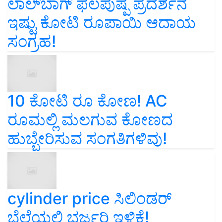
ಲಾಲ್‌ಬಾಗ್ ಫಲಪುಷ್ಪ ಪ್ರದರ್ಶನ
ಇಷ್ಟು ಕೋಟಿ ರೂಪಾಯಿ ಆದಾಯ
ಸಂಗ್ರಹ!
10 ಕೋಟಿ ರೂ ಕೋಣ! AC
ರೂಮಲ್ಲಿ ಮಲಗುವ ಕೋಣದ
ಹುಬ್ಬೇರಿಸುವ ಸಂಗತಿಗಳಿವು!
cylinder price ಸಿಲಿಂಡರ್‌
ಬೆಲೆಯಲ್ಲಿ ಭರ್ಜರಿ ಇಳಿಕೆ!