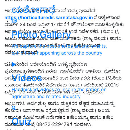
ಯಶೋಗಾಥೆ
ಅಭ್ಯರ್ಥಿಗಳು ನಿಗದಿತ ಅರ್ಜಿ ನಮೂನೆಯನ್ನು ಇಲಾಖೆಯ
https://horticulturedir.karnataka.gov.in
ವೆಬ್‍ಸೈಟ್‍ದಿಂದ
ಮಾರ್ಚ್ 24 ರಿಂದ ಏಪ್ರಿಲ್ 17 ರವರೆಗೆ ಡೌನ್‍ಲೋಡ್ ಮಾಡಿಕೊಳ್ಳಬೇಕು
ಅಥವಾ ಜಿಲ್ಲೆಯ ಆಯಾ ತೋಟಗಾರಿಕೆ ಉಪ ನಿರ್ದೇಶಕರು (ಜಿ.ಪಂ.)/,
Photo Gallery
ಹಿರಿಯ ಸಹಾಯಕ ತೋಟಗಾರಿಕೆ ನಿರ್ದೇಶಕರು (ರಾಜ್ಯ ವಲಯ) ಹಾಗೂ
ಆಯಾ ತಾಲೂಕಿನ ತಾಲೂಕಿನ ತೋಟಗಾರಿಕೆ ಕಚೇರಿಯಿಂದ
We capture the best photos around events,
ಪಡೆಯಬಹುದಾಗಿದೆ.
exhibitions happening across the country
ಭರ್ತಿ ಮಾಡಿದ ಅರ್ಜಿಯೊಂದಿಗೆ ಅಗತ್ಯ ದೃಢೀಕರಣ
ಪ್ರಮಾಣಪತ್ರಗಳೊಂದಿಗೆ ಎರಡು ಪಾಸ್‍ಪೋರ್ಟ್ ಅಳತೆಯ ಫೋಟೋ
Videos
ಲಗತ್ತಿಸಿ ಕಲಬುರಗಿ ತೋಟಗಾರಿಕೆ ಉಪ ನಿರ್ದೇಶಕರು (ಜಿ.ಪಂ.)/ಹಿರಿಯ
ಸಹಾಯಕ ತೋಟಗಾರಿಕೆ ನಿರ್ದೇಶಕರು (ರಾ.ವ.) ಕಚೇರಿಯಲ್ಲಿ 2021ರ
Handpicked videos to inspire the nation on
ಏಪ್ರಿಲ್ 17ರ ಸಂಜೆ 5 ಗಂಟೆಯೊಳಗಾಗಿ ಅರ್ಜಿ ಸಲ್ಲಿಸಬೇಕು.
agriculture and related industry
ಅಭ್ಯರ್ಥಿಗಳು ಅರ್ಜಿ ಶುಲ್ಕ ಹಾಗೂ ಮತ್ತಿತರರ ಹೆಚ್ಚಿನ ಮಾಹಿತಿಯನ್ನು
ಕಲಬುರಗಿ ಐವಾನ್‍ಶಾಹಿ ರಸ್ತೆಯಲ್ಲಿರುವ (ರಾಜ್ಯ ವಲಯ) ಹಿರಿಯ
ಸಹಾಯಕ ತೋಟಗಾರಿಕೆ ನಿರ್ದೇಶಕರ ಕಚೇರಿಯನ್ನು ಹಾಗೂ ಕಚೇರಿ
Quiz
ದೂರವಾಣಿ ಸಂಖ್ಯೆ 08472-229479ಗೆ ಸಂಪರ್ಕಿಸಿ