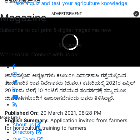
ಪಡೆಯಬಹುದಾಗಿದೆ.
Take a quiz and test your agriculture knowledge
ADVERTISEMENT
Magazine
Subscribe to our print & digital magazines now
Subscribe
We're social. Connect with us on:
ಅರ್ಜಿ ಸಲ್ಲಿಸಿದ ಅಭ್ಯರ್ಥಿಗಳು ಕಲಬುರಗಿ ಐವಾನ್‍ಶಾಹಿ ರಸ್ತೆಯಲ್ಲಿರುವ
ತೋಟಗಾರಿಕೆ ಉಪ ನಿರ್ದೇಶಕರು (ಜಿ.ಪಂ.) ಕಚೇರಿಯಲ್ಲಿ 2021ರ ಏಪ್ರಿಲ್
20 ರಂದು ಬೆಳಿಗ್ಗೆ 10 ಗಂಟೆಗೆ ನಡೆಯುವ ಸಂದರ್ಶನಕ್ಕೆ ತಮ್ಮ ಮೂಲ
ದಾಖಲಾತಿಗಳೊಂದಿಗೆ ಹಾಜರಾಗಬೇಕೆಂದು ಅವರು ತಿಳಿಸಿದ್ದಾರೆ.
Published On:
20 March 2021, 08:28 PM
More Links
English Summary:
Application invited from farmers
About us
for horticulture training to farmers
Directory
Our Team