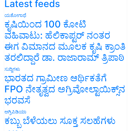
Latest feeds
ಯಶೋಗಾಥೆ
ಕೃಷಿಯಿಂದ 100 ಕೋಟಿ
ವಹಿವಾಟು: ಹೆಲಿಕಾಪ್ಟರ್ ನಂತರ
ಈಗ ವಿಮಾನದ ಮೂಲಕ ಕೃಷಿ ಕ್ರಾಂತಿ
ತರಲಿದ್ದಾರೆ ಡಾ. ರಾಜಾರಾಮ್ ತ್ರಿಪಾಠಿ
ಸುದ್ದಿಗಳು
ಭಾರತದ ಗ್ರಾಮೀಣ ಆರ್ಥಿಕತೆಗೆ
FPO ನೇತೃತ್ವದ ಅಗ್ರಿವೋಲ್ಟಾಯಿಕ್ಸ್‌ನ
ಭರವಸೆ
ಅಗ್ರಿಪಿಡಿಯಾ
ಕಬ್ಬು ಬೆಳೆಯಲು ಸೂಕ್ತ ಸಲಹೆಗಳು