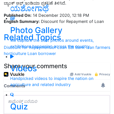
ಬ್ಯಾಂಕ್ ಆಫ್ ಇಂಡಿಯಾ ಪ್ರಕಟಣೆ ತಿಳಿಸಿದೆ.
ಯಶೋಗಾಥೆ
Published On:
14 December 2020, 12:18 PM
English Summary:
Discount for Repayment of Loan
Photo Gallery
Related Topics
We capture the best photos around events,
exhibitions happening across the country
Discount for Repayment of Loan
SBI Bank loan
farmers
horticulture
Loan borrower
Share your comments
Videos
Handpicked videos to inspire the nation on
agriculture and related industry
Quiz