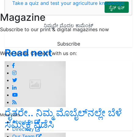
Take a quiz and test your agriculture knowledge
Magazine
Subscribe to our print & digital magazines now
Subscribe
Read next
We're social. Connect with us on:
ರೈತರೇ.. ನಿಮ್ಮ ಮೊಬೈಲ್‌ನಲ್ಲೇ‌ ಬೆಳೆ
More Links
ಸಮೀಕ್ಷೆ ನಡೆಸಿ
About us
Directory
Our Team