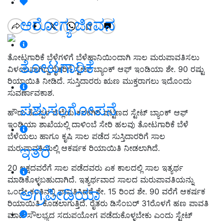
ಆರೋಗ್ಯ ಜೀವನ
ತೋಟಗಾರಿಕೆ ಬೆಳೆಗಳಿಗೆ ಬೆಳೆಹಾನಿಯಿಂದಾಗಿ ಸಾಲ ಮರುಪಾವತಿಸಲು
ತೋಟಗಾರಿಕೆ
ವಿಳಂಬವಾಗಿದ್ದ ರೈತರಿಗೆ ಸ್ಟೇಟ್ ಬ್ಯಾಂಕ್ ಆಫ್ ಇಂಡಿಯಾ ಶೇ. 90 ರಷ್ಟು
ರಿಯಾಯಿತಿ ನೀಡಿದೆ. ಸುಸ್ತಿದಾರರು ಋಣ ಮುಕ್ತರಾಗಲು ಇದೊಂದು
ಸುವರ್ಣಾವಕಾಶ.
ಪಶುಸಂಗೋಪನೆ
ಹೌದು ಕೊಪ್ಪಳ ಜಿಲ್ಲೆಯ ಕನಕಗಿರಿ ಪಟ್ಟಣದ ಸ್ಟೇಟ್ ಬ್ಯಾಂಕ್ ಆಫ್
ಇಂಡಿಯಾ ಶಾಖೆಯಲ್ಲಿ ದಾಳಿಂಬೆ ಸೇರಿ ಹಲವು ತೋಟಗಾರಿಕೆ ಬೆಳೆ
ಬೆಳೆಯಲು ಹಾಗೂ ಕೃಷಿ ಸಾಲ ಪಡೆದ ಸುಸ್ತಿದಾರರಿಗೆ ಸಾಲ
ಇತರೆ
ಮರುಪಾವತಿಯಲ್ಲಿ ಆಕರ್ಷಕ ರಿಯಾಯಿತಿ ನೀಡಲಾಗಿದೆ.
20 ಲಕ್ಷದವರೆಗೆ ಸಾಲ ಪಡೆದವರು ಏಕ ಕಾಲದಲ್ಲಿ ಸಾಲ ಇತ್ಯರ್ಥ
ಮಾಡಿಕೊಳ್ಳಬಹುದಾಗಿದೆ. ಇತ್ಯರ್ಥವಾದ ಸಾಲದ ಮರುಪಾವತಿಯನ್ನು
ಅಗ್ರಿಪೀಡಿಯಾ
ಒಂದೇ ಕಂತಿನಲ್ಲಿ ಪಾವತಿಸಿದರೆ ಶೇ. 15 ರಿಂದ ಶೇ. 90 ವರೆಗೆ ಆಕರ್ಷಕ
ರಿಯಾಯಿತಿ ಕೊಡಲಾಗುತ್ತಿದೆ. ರೈತರು ಡಿಸೆಂಬರ್ 31ರೊಳಗೆ ಹಣ ಪಾವತಿ
ಮಾಡಿ ಸೌಲಭ್ಯದ ಸದುಪಯೋಗ ಪಡೆದುಕೊಳ್ಳಬೇಕು ಎಂದು ಸ್ಟೇಟ್