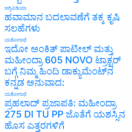
ಅಗ್ರಿಪಿಡಿಯಾ
ಹವಾಮಾನ ಬದಲಾವಣೆಗೆ ತಕ್ಕ ಕೃಷಿ
ಸಲಹೆಗಳು
ಯಶೋಗಾಥೆ
ಇದೋ ಅಂಕಿತ್ ಪಾಟೀಲ್ ಮತ್ತು
ಮಹೀಂದ್ರಾ 605 NOVO ಟ್ರಾಕ್ಟರ್
ಬಗ್ಗೆ ನಿಮ್ಮ ಹಿಂದಿ ಡಾಕ್ಯುಮೆಂಟ್‌ನ
ಕನ್ನಡ ಅನುವಾದ:
ಯಶೋಗಾಥೆ
ಪ್ರಹಲಾದ್ ಪ್ರಜಾಪತಿ: ಮಹೀಂದ್ರಾ
275 DI TU PP ಜೊತೆಗೆ ಯಶಸ್ಸಿನ
ಹೊಸ ಎತ್ತರಗಳಿಗೆ