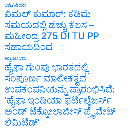
ಅಗ್ರಿಪಿಡಿಯಾ
ವಿಮಲ್ ಕುಮಾರ್: ಕಡಿಮೆ
ಸಮಯದಲ್ಲಿ ಹೆಚ್ಚು ಕೆಲಸ –
ಮಹೀಂದ್ರ 275 DI TU PP
ಸಹಾಯದಿಂದ
ಅಗ್ರಿಪಿಡಿಯಾ
ಹೈಫಾ ಗುಂಪು ಭಾರತದಲ್ಲಿ
ಸಂಪೂರ್ಣ ಮಾಲೀಕತ್ವದ
ಉಪಕಂಪನಿಯನ್ನು ಪ್ರಾರಂಭಿಸಿದೆ:
‘ಹೈಫಾ ಇಂಡಿಯಾ ಫರ್ಟಿಲೈಜರ್ಸ್
ಅಂಡ್ ಟೆಕ್ನೋಲಾಜೀಸ್ ಪ್ರೈವೇಟ್
ಲಿಮಿಟೆಡ್’