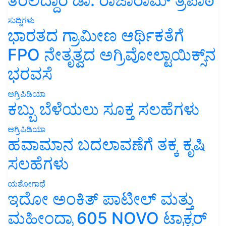
ತರಲಿದ್ದಾರೆ ಡಾ. ರಾಜಾರಾಮ್ ತ್ರಿಪಾಠಿ
ಸುದ್ದಿಗಳು
ಭಾರತದ ಗ್ರಾಮೀಣ ಆರ್ಥಿಕತೆಗೆ
FPO ನೇತೃತ್ವದ ಅಗ್ರಿವೋಲ್ಟಾಯಿಕ್ಸ್‌ನ
ಭರವಸೆ
ಅಗ್ರಿಪಿಡಿಯಾ
ಕಬ್ಬು ಬೆಳೆಯಲು ಸೂಕ್ತ ಸಲಹೆಗಳು
ಅಗ್ರಿಪಿಡಿಯಾ
ಹವಾಮಾನ ಬದಲಾವಣೆಗೆ ತಕ್ಕ ಕೃಷಿ
ಸಲಹೆಗಳು
ಯಶೋಗಾಥೆ
ಇದೋ ಅಂಕಿತ್ ಪಾಟೀಲ್ ಮತ್ತು
ಮಹೀಂದ್ರಾ 605 NOVO ಟ್ರಾಕ್ಟರ್