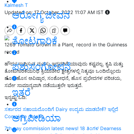
Kalmesh T
ಆರೋಗ್ಯ ಜೀವನ
Updated on: 17 October, 2022 11:07 AM IST
ತೋಟಗಾರಿಕೆ
1269 Tomato Grown in a Plant ̧ record in the Guinness
record
ಪಶುಸಂಗೋಪನೆ
ಹೌದು! ಸಾಧಿಸುವ ಮನಸ್ಸು ಇದ್ದವರಿಗೆ ಯಾವುದು ಕಷ್ಟವಲ್ಲ. ಕೃಷಿ ಮತ್ತು
ತೋಟಗಾರಿಕೆಯಂಥ ಕ್ರಿಯಾಶೀಲ ಕ್ಷೇತ್ರಗಳಲ್ಲಿ ನಿತ್ಯವೂ ಒಂದಿಲ್ಲೊಂದು
ಹೊಸ ಹೊಸ ಅವಿಷ್ಕಾರ, ಸಂಶೋಧನೆ, ಹೊಸ ಪ್ರಭೇದಗಳ ಪರಿಚಯ,
ಸರ್ವೇ ಸಾಮಾನ್ಯವಾಗಿ ನಡೆಯುತ್ತಲೇ ಇರುತ್ತವೆ.
ಇತರೆ
ಇನ್ನಷ್ಟು ಓದಿ:
ಸರ್ಕಾರದ ಸಹಾಯದೊಂದಿಗೆ Dairy ಉದ್ಯಮ ಮಾಡಬೇಕೆ? ಇಲ್ಲಿದೆ
ಅಗ್ರಿಪೀಡಿಯಾ
Complete details.
7th pay commission latest news! 18 ತಿಂಗಳ Dearness