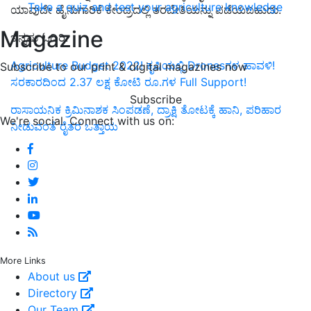
Take a quiz and test your agriculture knowledge
ಯಾವುದೇ ಹೈನುಗಾರಿಕೆ ಕೇಂದ್ರದಲ್ಲಿ ತರಬೇತಿ
ಯನ್ನು
ಪಡೆಯಬಹುದು.
Magazine
ಇನ್ನಷು ಓದಿರಿ:
Agriculture Budget 2022! ಕೃಷಿಯಲ್ಲಿ Dronesಗಳ ಹಾವಳಿ!
Subscribe to our print & digital magazines now
ಸರಕಾರದಿಂದ 2.37 ಲಕ್ಷ ಕೋಟಿ ರೂ.ಗಳ Full Support!
Subscribe
ರಾಸಾಯನಿಕ ಕ್ರಿಮಿನಾಶಕ ಸಿಂಪಡಣೆ, ದ್ರಾಕ್ಷಿ ತೋಟಕ್ಕೆ ಹಾನಿ, ಪರಿಹಾರ
We're social. Connect with us on:
ನೀಡುವಂತೆ ರೈತರ ಒತ್ತಾಯ
More Links
About us
Directory
Our Team