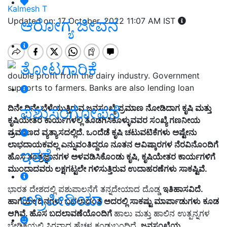
Kalmesh T
ಆರೋಗ್ಯ ಜೀವನ
Updated on: 17 October, 2022 11:07 AM IST
ತೋಟಗಾರಿಕೆ
double profit from the dairy industry. Government
supports to farmers. Banks are also lending loan
ಪಶುಸಂಗೋಪನೆ
ದಿನೇ ದಿನೇ ಬೆಳೆಯುತ್ತಿರುವ ಜನಸಂಖ್ಯೆ ಪ್ರಮಾಣ ನೋಡಿದಾಗ ಕೃಷಿ ಮತ್ತು
ಕೃಷಿಯೇತರ ಕಾರ್ಯಗಳಲ್ಲಿ ತೊಡಗಿಸಿಕೊಳ್ಳುವವರ ಸಂಖ್ಯೆ ಗಣನೀಯ
ಪ್ರಮಾಣದ ವ್ಯತ್ಯಾಸದಲ್ಲಿದೆ. ಒಂದೆಡೆ ಕೃಷಿ ಚಟುವಟಿಕೆಗಳು ಅಷ್ಟೇನು
ಲಾಭದಾಯಕವಲ್ಲ ಎನ್ನುವಂತಿದ್ದರೂ ನೂತನ ಆವಿಷ್ಕಾರಗಳ ನೆರವಿನೊಂದಿಗೆ
ಇತರೆ
ಹೊಸ ತಂತ್ರಜ್ಞಾನಗಳ ಅಳವಡಿಸಿಕೊಂಡು ಕೃಷಿ, ಕೃಷಿಯೇತರ ಕಾರ್ಯಗಳಿಗೆ
ಮುಂದಾದವರು ಲಕ್ಷಗಟ್ಟಲೇ ಗಳಿಸುತ್ತಿರುವ ಉದಾಹರಣೆಗಳು ಸಾಕಷ್ಟಿವೆ.
ಭಾರತ
ದೇಶದಲ್ಲಿ
ಪಶುಪಾಲನೆಗೆ ತನ್ನದೇಯಾದ ದೊಡ್ಡ
ಇತಿಹಾಸವಿದೆ
.
ಅಗ್ರಿಪೀಡಿಯಾ
ಹಾಗೆಯೇ ದಿನಗಳು ಬದಲಾದಂತೆ ಅದರಲ್ಲಿ ಸಾಕಷ್ಟು ಮಾರ್ಪಾಡುಗಳು ಕೂಡ
ಆಗಿವೆ. ಹೊಸ ಬದಲಾವಣೆಯೊಂದಿಗೆ
ಹಾಲು ಮತ್ತು ಹಾಲಿನ ಉತ್ಪನ್ನಗಳ
ಬೇಡಿಕೆಯಲ್ಲಿ ಸ್ಥಿರವಾದ ಹೆಚ್ಚಳ ಕಂಡುಬಂದಿದೆ.
ಜನಸಂಖ್ಯೆಯ