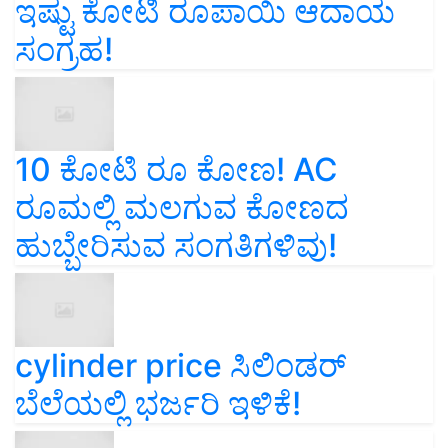
ಇಷ್ಟು ಕೋಟಿ ರೂಪಾಯಿ ಆದಾಯ
ಸಂಗ್ರಹ!
10 ಕೋಟಿ ರೂ ಕೋಣ! AC
ರೂಮಲ್ಲಿ ಮಲಗುವ ಕೋಣದ
ಹುಬ್ಬೇರಿಸುವ ಸಂಗತಿಗಳಿವು!
cylinder price ಸಿಲಿಂಡರ್‌
ಬೆಲೆಯಲ್ಲಿ ಭರ್ಜರಿ ಇಳಿಕೆ!