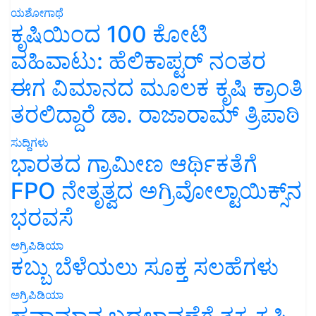
ಯಶೋಗಾಥೆ
ಕೃಷಿಯಿಂದ 100 ಕೋಟಿ
ವಹಿವಾಟು: ಹೆಲಿಕಾಪ್ಟರ್ ನಂತರ
ಈಗ ವಿಮಾನದ ಮೂಲಕ ಕೃಷಿ ಕ್ರಾಂತಿ
ತರಲಿದ್ದಾರೆ ಡಾ. ರಾಜಾರಾಮ್ ತ್ರಿಪಾಠಿ
ಸುದ್ದಿಗಳು
ಭಾರತದ ಗ್ರಾಮೀಣ ಆರ್ಥಿಕತೆಗೆ
FPO ನೇತೃತ್ವದ ಅಗ್ರಿವೋಲ್ಟಾಯಿಕ್ಸ್‌ನ
ಭರವಸೆ
ಅಗ್ರಿಪಿಡಿಯಾ
ಕಬ್ಬು ಬೆಳೆಯಲು ಸೂಕ್ತ ಸಲಹೆಗಳು
ಅಗ್ರಿಪಿಡಿಯಾ