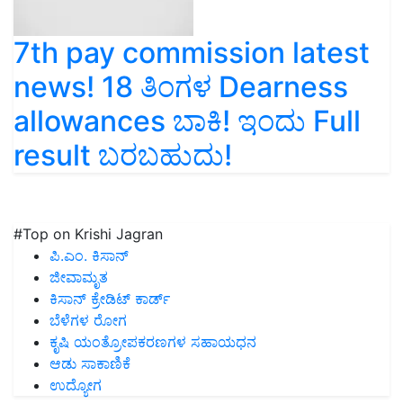
7th pay commission latest
news! 18 ತಿಂಗಳ Dearness
allowances ಬಾಕಿ! ಇಂದು Full
result ಬರಬಹುದು!
#Top on Krishi Jagran
ಪಿ.ಎಂ. ಕಿಸಾನ್
ಜೀವಾಮೃತ
ಕಿಸಾನ್ ಕ್ರೇಡಿಟ್ ಕಾರ್ಡ್
ಬೆಳೆಗಳ ರೋಗ
ಕೃಷಿ ಯಂತ್ರೋಪಕರಣಗಳ ಸಹಾಯಧನ
ಆಡು ಸಾಕಾಣಿಕೆ
ಉದ್ಯೋಗ