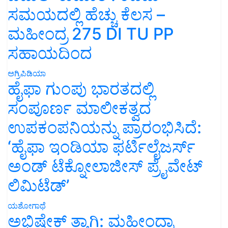
ಸಮಯದಲ್ಲಿ ಹೆಚ್ಚು ಕೆಲಸ –
ಮಹೀಂದ್ರ 275 DI TU PP
ಸಹಾಯದಿಂದ
ಅಗ್ರಿಪಿಡಿಯಾ
ಹೈಫಾ ಗುಂಪು ಭಾರತದಲ್ಲಿ
ಸಂಪೂರ್ಣ ಮಾಲೀಕತ್ವದ
ಉಪಕಂಪನಿಯನ್ನು ಪ್ರಾರಂಭಿಸಿದೆ:
‘ಹೈಫಾ ಇಂಡಿಯಾ ಫರ್ಟಿಲೈಜರ್ಸ್
ಅಂಡ್ ಟೆಕ್ನೋಲಾಜೀಸ್ ಪ್ರೈವೇಟ್
ಲಿಮಿಟೆಡ್’
ಯಶೋಗಾಥೆ
ಅಭಿಷೇಕ್ ತ್ಯಾಗಿ: ಮಹೀಂದ್ರಾ