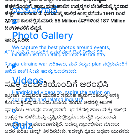
ಹೆಚ್ಚಳದೊಂದಿಗೆ
,
ಹಾಲು ಮತ್ತು ಹಾಲಿನ ಉತ್ಪನ್ನಗಳ ಬೇಡಿಕೆಯಲ್ಲಿ ಸ್ಥಿರವಾದ
ಯಶೋಗಾಥೆ
ಹೆಚ್ಚಳ ಕಂಡುಬಂದಿದೆ.
ಭಾರತದಲ್ಲಿ ಹಾಲಿನ ಉತ್ಪಾದನೆಯು
1991 ರಿಂದ
2019ರ ಕಾಲದಲ್ಲಿ ಸುಮಾರು 55 Million ಟನ್‌ಗಳಿಂದ 187 Million
ಟನ್‌ಗಳವರೆಗೆ ಹೆಚ್ಚಿದೆ.
Photo Gallery
ಇದನ್ನು ಓದಿರಿ:
We capture the best photos around events,
ATM ಸೇಫ್ಟಿಗೆ ಗ್ರಾಹಕರಿಗೆ ಪವರ್‌ಫುಲ್‌ ಟಿಪ್ಸ್‌ ನೀಡಿದ SBI
exhibitions happening across the country
Russia-ukraine war ಪರಿಣಾಮ, ಮನೆ ಕಟ್ಟುವ plan ನಲ್ಲಿರುವವರಿಗೆ
ಕಾದಿದೆ ಶಾಕ್! ನೀವು ಇದನ್ನು ಓದಲೇಬೇಕು.
Videos
ಸೂಕ್ತ ತರಬೇತಿಯೊಂದಿಗೆ ಆರಂಭಿಸಿ
Handpicked videos to inspire the nation on
ಇತ್ತೀಚಿಗೆ
ವಿದ್ಯಾವಂತ ಯುವಕರ
ಸಮೂಹ
ಹೈನುಗಾರಿಕೆಯಲ್ಲಿ ಆಸಕ್ತಿ
agriculture and related industry
ತೋ
ರಿಸು
ತ್ತಿರುವುದು
ಒಂದು ಖುಷಿಯ ಸಂಗತಿ. ಅದರಲ್ಲಿ ಆರ್ಥಿಕ
ಸಬಲತೆಯ ಅಂಶವೂ ಮುಖ್ಯವಾಗಿದೆ. ಭಾರತದಲ್ಲಿ ಹಾಲು ಮತ್ತು ಹಾಲಿನ
ಉತ್ಪನ್ನಗಳ ಬಳಕೆಯನ್ನು ದೃಷ್ಟಿಯಲ್ಲಿಟ್ಟುಕೊಂಡು ಡೈರಿ ವ್ಯವಹಾರವು
Quiz
ಲಾಭದಾಯಕ ವ್ಯವಹಾರವಾಗುತ್ತಿದೆ. ಅದನ್ನು ಪ್ರಾರಂಭಿಸುವ ಮೊದಲು,
ಅದರ ಕುರಿತು
ಚೆನ್ನಾಗಿ ತಿಳಿದಿರಬೇಕು.
ಇದಕ್ಕಾಗಿ ರೈತರು ಅಥವಾ ಯುವಕರು