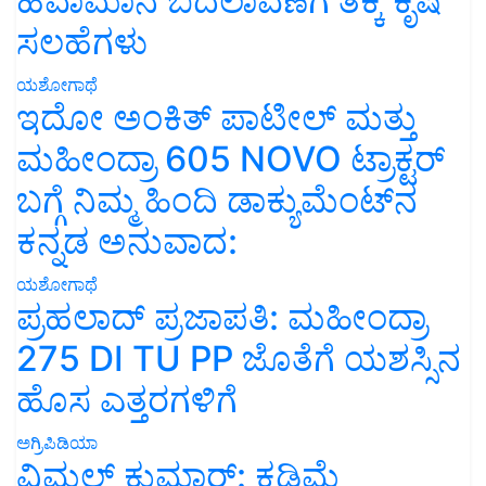
ಹವಾಮಾನ ಬದಲಾವಣೆಗೆ ತಕ್ಕ ಕೃಷಿ
ಸಲಹೆಗಳು
ಯಶೋಗಾಥೆ
ಇದೋ ಅಂಕಿತ್ ಪಾಟೀಲ್ ಮತ್ತು
ಮಹೀಂದ್ರಾ 605 NOVO ಟ್ರಾಕ್ಟರ್
ಬಗ್ಗೆ ನಿಮ್ಮ ಹಿಂದಿ ಡಾಕ್ಯುಮೆಂಟ್‌ನ
ಕನ್ನಡ ಅನುವಾದ:
ಯಶೋಗಾಥೆ
ಪ್ರಹಲಾದ್ ಪ್ರಜಾಪತಿ: ಮಹೀಂದ್ರಾ
275 DI TU PP ಜೊತೆಗೆ ಯಶಸ್ಸಿನ
ಹೊಸ ಎತ್ತರಗಳಿಗೆ
ಅಗ್ರಿಪಿಡಿಯಾ
ವಿಮಲ್ ಕುಮಾರ್: ಕಡಿಮೆ