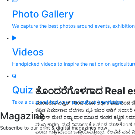
Photo Gallery
We capture the best photos around events, exhibitio
Videos
Handpicked videos to inspire the nation on agricultur
Quiz
ತೊಂದರೆಗೊಳಗಾದ Real es
Take a quiz and test your agriculture knowledge
ಮುಂಬರುವ
ಏಪ್ರಿಲ್
1
ರಿಂದ ಹೊಸ ಆರ್ಥಿಕ ವರ್ಷದಿಂದ ಬೆಲ
ಕಟ್ಟಡ ನಿರ್ಮಾಣದ ಬೆಲೆಗಳು ಪ್ರತಿ ಚದರ ಅಡಿಗೆ ಸರಾಸರಿ
Magazine
ಉಕ್ರೇನ್ ಮೇಲೆ ರಷ್ಯಾ ದಾಳಿ ಮಾಡಿದ ನಂತರ ಕಟ್ಟಡ ನಿರ್ಮಾಣ
ಮುಖ್ಯ ಕಾರಣ. ಮನೆ ನಿರ್ಮಾಣಕ್ಕೆ ಒಪ್ಪಂದ ಮಾಡಿಕೊಂಡ
ಗ
Subscribe to our print & digital magazines now
ಎಂದು ಗುತ್ತಿಗೆದಾರರು ಒತ್ತಾಯಿಸುತ್ತಿದ್ದಾರೆ. ಕೆಲವೆಡೆ
ಮನೆ
ನ