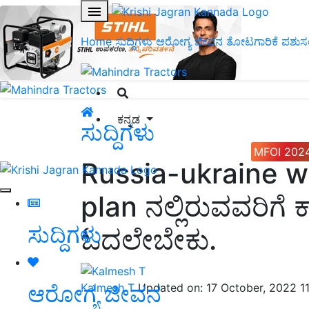
Home
ಸುದ್ದಿಗಳು
ಆರೋಗ್ಯ ಜೀವನ
ತೋಟಗಾರಿಕೆ
ಪಶುಸ
ಕನ್ನಡ
ಸುದ್ದಿಗಳು
MFOI 202
Russia-ukraine w
plan ನಲ್ಲಿರುವವರಿಗೆ 
ಸುದ್ದಿಗಳು
ಓದಲೇಬೇಕು.
ಆರೋಗ್ಯ ಜೀವನ
Kalmesh T
Updated on: 17 October, 2022 1