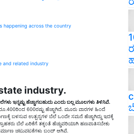
ರ
ns happening across the country
1
ರ
ಹ
e and related industry
tate industry
.
c
ೆಗಳು ಇನ್ನಷ್ಟು ಹೆಚ್ಚಾಗಬಹುದು ಎಂದು
ಬಲ್ಲ
ಮೂಲಗಳು
ತಿಳಿಸಿವೆ.
ಬ
 ರೂ.400ರಿಂದ 600ರಷ್ಟು ಹೆಚ್ಚಾಗಿದೆ. ಮೂರು ವಾರಗಳ ಹಿಂದೆ
ಕ್ಕೆ ಬಳಸುವ ಉತ್ಪನ್ನಗಳ ಬೆಲೆ ಒಂದೇ ಸಮನೆ ಹೆಚ್ಚಾಗಿದ್ದು ಇದಕ್ಕೆ
್ರಾಹಕರು ಬೆಲೆ ಏರಿಕೆಗೆ ತಕ್ಕಂತೆ ಹೆಚ್ಚುವರಿಯಾಗಿ ಹಣಪಾತಿಸಬೇಕು
ಿರ್ಮಾಣ ಚಟುವಟಕೆಗಳು
ಬಂದ್‌ ಆಗಿವೆ.