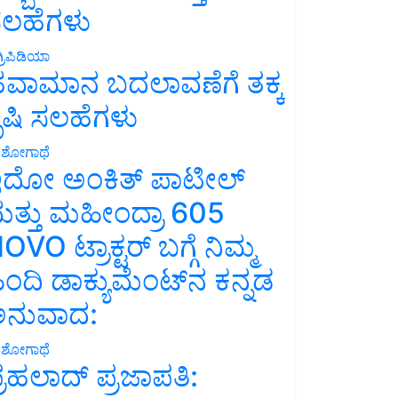
ಲಹೆಗಳು
್ರಿಪಿಡಿಯಾ
ವಾಮಾನ ಬದಲಾವಣೆಗೆ ತಕ್ಕ
ೃಷಿ ಸಲಹೆಗಳು
ಶೋಗಾಥೆ
ದೋ ಅಂಕಿತ್ ಪಾಟೀಲ್
ತ್ತು ಮಹೀಂದ್ರಾ 605
OVO ಟ್ರಾಕ್ಟರ್ ಬಗ್ಗೆ ನಿಮ್ಮ
ಿಂದಿ ಡಾಕ್ಯುಮೆಂಟ್‌ನ ಕನ್ನಡ
ನುವಾದ:
ಶೋಗಾಥೆ
್ರಹಲಾದ್ ಪ್ರಜಾಪತಿ: