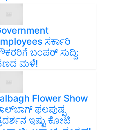
overnment
mployees ಸರ್ಕಾರಿ
ೌಕರರಿಗೆ ಬಂಪರ್‌ ಸುದ್ದಿ:
ಣದ ಮಳೆ!
albagh Flower Show
ಾಲ್‌ಬಾಗ್ ಫಲಪುಷ್ಪ
್ರದರ್ಶನ ಇಷ್ಟು ಕೋಟಿ