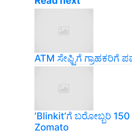
ATM ಸೇಫ್ಟಿಗೆ ಗ್ರಾಹಕರಿಗೆ ಪವ
ʼBlinkitʼಗೆ ಬರೋಬ್ಬರಿ 15
Zomato