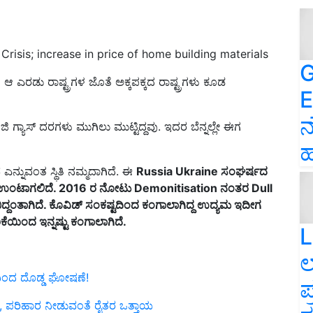
 Crisis; increase in price of home building materials
G
ಿ ಆ ಎರಡು ರಾಷ್ಟ್ರಗಳ ಜೊತೆ ಅಕ್ಕಪಕ್ಕದ ರಾಷ್ಟ್ರಗಳು ಕೂಡ
E
ನ
ಿಜಿ ಗ್ಯಾಸ್‌ ದರಗಳು ಮುಗಿಲು ಮುಟ್ಟಿದ್ದವು. ಇದರ ಬೆನ್ನಲ್ಲೇ ಈಗ
ಹ
ನುವಂತ ಸ್ಥಿತಿ ನಮ್ಮದಾಗಿದೆ. ಈ
Russia Ukraine
ಸಂಘರ್ಷದ
ಂಟಾಗಲಿದೆ. 2016
ರ ನೋಟು
Demonitisation
ನಂತರ
Dull
ಿದ್ದಂತಾಗಿದೆ.
ಕೊವಿಡ್ ಸಂಕಷ್ಟದಿಂದ ಕಂಗಾಲಾಗಿದ್ದ ಉದ್ಯಮ ಇದೀಗ
ರಿಕೆಯಿಂದ
ಇನ್ನಷ್ಟು
ಕಂಗಾಲಾಗಿದೆ.
L
ಲ
ದಿಂದ ದೊಡ್ಡ ಘೋಷಣೆ!
ಪ
ಾನಿ, ಪರಿಹಾರ ನೀಡುವಂತೆ ರೈತರ ಒತ್ತಾಯ