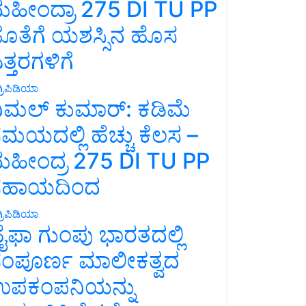
ಹೀಂದ್ರಾ 275 DI TU PP
ೊತೆಗೆ ಯಶಸ್ಸಿನ ಹೊಸ
ತ್ತರಗಳಿಗೆ
್ರಿಪಿಡಿಯಾ
ಿಮಲ್ ಕುಮಾರ್: ಕಡಿಮೆ
ಮಯದಲ್ಲಿ ಹೆಚ್ಚು ಕೆಲಸ –
ಹೀಂದ್ರ 275 DI TU PP
ಸಹಾಯದಿಂದ
್ರಿಪಿಡಿಯಾ
ೈಫಾ ಗುಂಪು ಭಾರತದಲ್ಲಿ
ಂಪೂರ್ಣ ಮಾಲೀಕತ್ವದ
ಪಕಂಪನಿಯನ್ನು