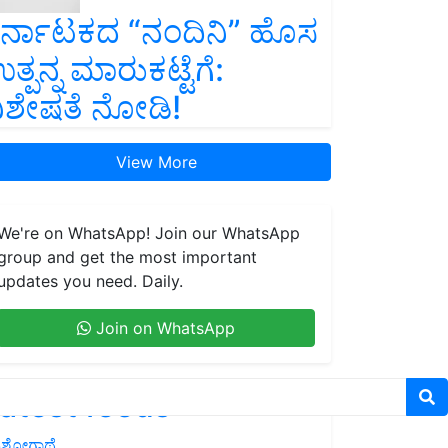
ರ್ನಾಟಕದ “ನಂದಿನಿ” ಹೊಸ
ತ್ಪನ್ನ ಮಾರುಕಟ್ಟೆಗೆ:
ಿಶೇಷತೆ ನೋಡಿ!
View More
We're on WhatsApp! Join our WhatsApp
group and get the most important
updates you need. Daily.
Join on WhatsApp
atest feeds
ಶೋಗಾಥೆ