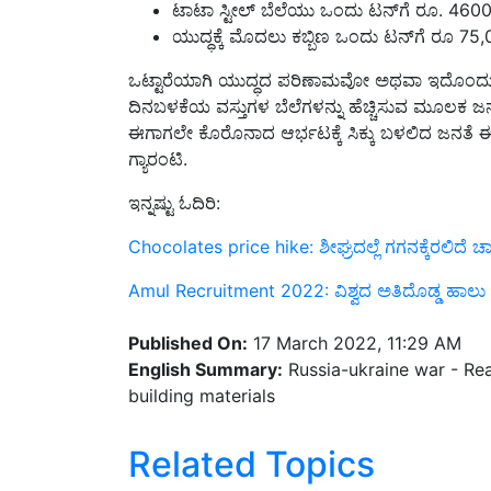
ಯುದ್ಧಕ್ಕೆ ಮೊದಲು ಕಬ್ಬಿಣ ಒಂದು ಟನ್​ಗೆ ರೂ 75,
ಒಟ್ಟಾರೆಯಾಗಿ ಯುದ್ಧದ ಪರಿಣಾಮವೋ ಅಥವಾ ಇದೊಂದು ನೆಪ
ದಿನಬಳಕೆಯ ವಸ್ತುಗಳ ಬೆಲೆಗಳನ್ನು ಹೆಚ್ಚಿಸುವ ಮೂಲಕ ಜನಸ
ಈಗಾಗಲೇ ಕೊರೊನಾದ ಆರ್ಭಟಕ್ಕೆ ಸಿಕ್ಕು ಬಳಲಿದ ಜನತೆ ಈ ಬ
ಗ್ಯಾರಂಟಿ.
ಇನ್ನಷ್ಟು ಓದಿರಿ:
Chocolates price hike: ಶೀಘ್ರದಲ್ಲೆ ಗಗನಕ್ಕೆರಲಿದೆ ಚ
Amul Recruitment 2022: ವಿಶ್ವದ ಅತಿದೊಡ್ಡ ಹಾಲು ಸಹಕಾರ
Published On:
17 March 2022, 11:29 AM
English Summary:
Russia-ukraine war - Real
building materials
Related Topics
News
CREDAI
Russia-ukraine war
Real es