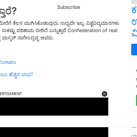
ಕ
Subscribe
ತಾರೆ?
ಉ
ಮೇರೆಗೆ
ಕೆಲಸ ಮುಗಿಸಿಕೊಡುವುದು ಸಾಧ್ಯವೇ ಇಲ್ಲ. ವಿಶ್ವವಿದ್ಯಮಾನಗಳು
ವ
 ಸಾಕಷ್ಟು
ಪರಿಣಾಮ ಬೀರಿ
ದೆ
ಎನ್ನುತ್ತಾರೆ
Confederation of real
್ಷ ಭಾಸ್ಕರ್ ನಾಗೇಂದ್ರಪ್ಪ
ಅವರು.
ದ Zomato
ೂ ಹೆಚ್ಚಿನ ಲಾಭ?
ERTISEMENT
L
ಯ