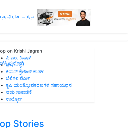
த்திரிகை சந்தா
op on Krishi Jagran
ಪಿ.ಎಂ. ಕಿಸಾನ್
ಸ್ಕ್ರಿಪ್ಷನ್‌ಗಾಗಿ
ಜೀವಾಮೃತ
ಕಿಸಾನ್ ಕ್ರೇಡಿಟ್ ಕಾರ್ಡ್
ಬೆಳೆಗಳ ರೋಗ
ಕೃಷಿ ಯಂತ್ರೋಪಕರಣಗಳ ಸಹಾಯಧನ
ಆಡು ಸಾಕಾಣಿಕೆ
ಉದ್ಯೋಗ
op Stories