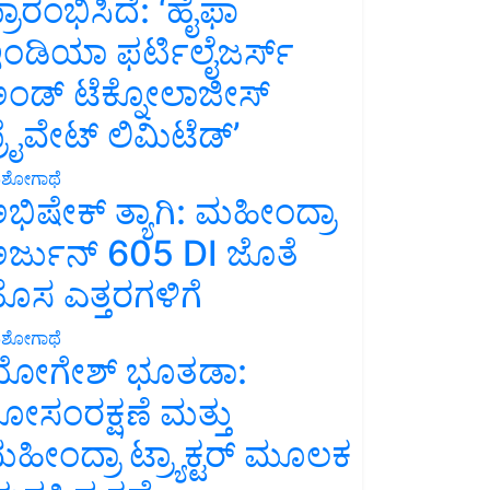
್ರಾರಂಭಿಸಿದೆ: ‘ಹೈಫಾ
ಂಡಿಯಾ ಫರ್ಟಿಲೈಜರ್ಸ್
ಂಡ್ ಟೆಕ್ನೋಲಾಜೀಸ್
್ರೈವೇಟ್ ಲಿಮಿಟೆಡ್’
ಶೋಗಾಥೆ
ಭಿಷೇಕ್ ತ್ಯಾಗಿ: ಮಹೀಂದ್ರಾ
ರ್ಜುನ್ 605 DI ಜೊತೆ
ೊಸ ಎತ್ತರಗಳಿಗೆ
ಶೋಗಾಥೆ
ೋಗೇಶ್ ಭೂತಡಾ:
ೋಸಂರಕ್ಷಣೆ ಮತ್ತು
ಹೀಂದ್ರಾ ಟ್ರ್ಯಾಕ್ಟರ್ ಮೂಲಕ