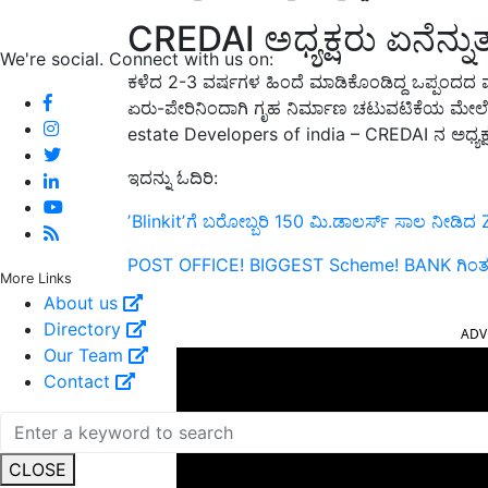
CREDAI ಅಧ್ಯಕ್ಷರು ಏನೆನ್ನುತ್
We're social. Connect with us on:
ಕಳೆದ 2-3
ವರ್ಷಗಳ ಹಿಂದೆ ಮಾಡಿಕೊಂ
ಡಿದ್ದ
ಒಪ್ಪಂದದ
ಏರು-ಪೇರಿನಿಂದಾಗಿ ಗೃಹ ನಿರ್ಮಾಣ ಚಟುವಟಿಕೆಯ ಮೇಲೆ
estate Developers of india – CREDAI ನ
ಅಧ್ಯಕ
ಇದನ್ನು ಓದಿರಿ:
ʼBlinkitʼಗೆ ಬರೋಬ್ಬರಿ 150 ಮಿ.ಡಾಲರ್ಸ್‌ ಸಾಲ ನೀಡಿ
POST OFFICE! BIGGEST Scheme! BANK ಗಿಂತಲ
More Links
About us
ADV
Directory
Our Team
Contact
CLOSE