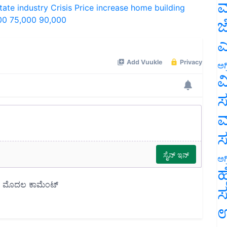
ಮ
00
75,000
90,000
ಜ
ಎ
ಅಗ
ವ
ಸ
ಮ
ಅಗ
ಹ
ಸ
ಉ