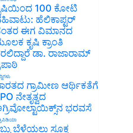
ೃಷಿಯಿಂದ 100 ಕೋಟಿ
ಹಿವಾಟು: ಹೆಲಿಕಾಪ್ಟರ್
ಂತರ ಈಗ ವಿಮಾನದ
ೂಲಕ ಕೃಷಿ ಕ್ರಾಂತಿ
ರಲಿದ್ದಾರೆ ಡಾ. ರಾಜಾರಾಮ್
್ರಿಪಾಠಿ
್ದಿಗಳು
ಾರತದ ಗ್ರಾಮೀಣ ಆರ್ಥಿಕತೆಗೆ
PO ನೇತೃತ್ವದ
ಗ್ರಿವೋಲ್ಟಾಯಿಕ್ಸ್‌ನ ಭರವಸೆ
್ರಿಪಿಡಿಯಾ
ಬ್ಬು ಬೆಳೆಯಲು ಸೂಕ್ತ