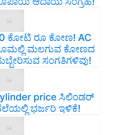
ೂಪಾಯಿ ಆದಾಯ ಸಂಗ್ರಹ!
0 ಕೋಟಿ ರೂ ಕೋಣ! AC
ೂಮಲ್ಲಿ ಮಲಗುವ ಕೋಣದ
ುಬ್ಬೇರಿಸುವ ಸಂಗತಿಗಳಿವು!
ylinder price ಸಿಲಿಂಡರ್‌
ೆಲೆಯಲ್ಲಿ ಭರ್ಜರಿ ಇಳಿಕೆ!