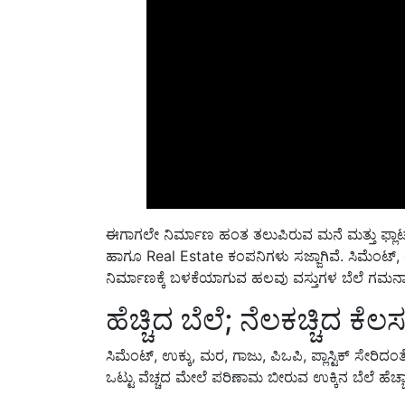
ಈಗಾಗಲೇ ನಿರ್ಮಾಣ ಹಂತ ತಲುಪಿರುವ
ಮನೆ ಮತ್ತು ಫ್ಲಾ
ಹಾಗೂ Real Estate
ಕಂಪನಿಗಳು ಸಜ್ಜಾಗಿವೆ. ಸಿಮೆಂಟ್
,
ನಿರ್ಮಾಣಕ್ಕೆ ಬಳಕೆಯಾಗುವ ಹಲವು ವಸ್ತುಗಳ ಬೆಲೆ ಗಮನಾರ್ಹ
ಹೆಚ್ಚಿದ ಬೆಲೆ; ನೆಲಕಚ್ಚಿದ ಕೆಲ
ಸಿಮೆಂಟ್, ಉಕ್ಕು, ಮರ, ಗಾಜು, ಪಿಒಪಿ, ಪ್ಲಾಸ್ಟಿಕ್ ಸೇರ
ಒಟ್ಟು ವೆಚ್ಚದ ಮೇಲೆ ಪರಿಣಾಮ ಬೀರುವ ಉಕ್ಕಿನ ಬೆಲೆ ಹೆಚ್ಚಾ
ಟಾಟಾ ಸ್ಟೀಲ್ ಬೆಲೆಯು ಒಂದು ಟನ್​ಗೆ ರೂ. 4600ರಷ್