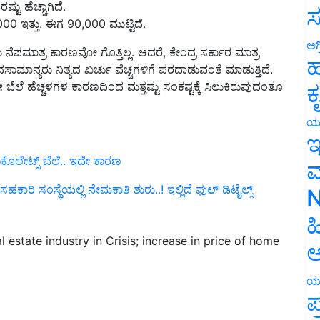
000 ಇತ್ತು. ಈಗ 90,000 ಮುಟ್ಟಿದೆ.
ಸ
ಮಾತ್ರ ಕಾರಣವೋ ಗೊತ್ತಿಲ್ಲ. ಆದರೆ, ಕೇಂದ್ರ ಸರ್ಕಾರ ಮಾತ್ರ
ಅಗ
ಾಮಾನ್ಯರು ನಿತ್ಯದ ಖರ್ಚು ವೆಚ್ಚಗಳಿಗೆ ಪರದಾಡುವಂತೆ ಮಾಡುತ್ತಿದೆ.
ಹ
ೆಲೆ ಹೆಚ್ಚಳಗಳ ಕಾರಣದಿಂದ ಮತ್ತಷ್ಟು ಸಂಕಷ್ಟಕ್ಕೆ ಸಿಲುಕಿರುವುದಂತೂ
ಕ
ಯ
ಇ
ಾಕೊಲೇಟ್ಸ್‌ ಬೆಲೆ.. ಇದೇ ಕಾರಣ
ಮ
ಿ ಸಂಸ್ಥೆಯಲ್ಲಿ ನೇಮಕಾತಿ ಶುರು..! ಇಲ್ಲಿದೆ ಫುಲ್‌ ಡಿಟೈಲ್ಸ್‌
N
ಹ
 estate industry in Crisis; increase in price of home
ಅ
ಯ
ಪ
tate industry Crisis
Price increase
home building