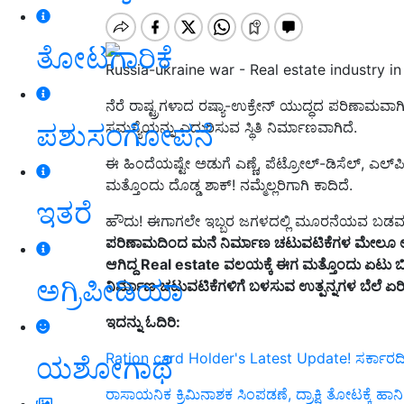
ತೋಟಗಾರಿಕೆ
Russia-ukraine war - Real estate industry in
ನೆರೆ ರಾಷ್ಟ್ರಗಳಾದ ರಷ್ಯಾ-ಉಕ್ರೇನ್‌ ಯುದ್ಧದ ಪರಿಣಾಮವಾಗ
ಪಶುಸಂಗೋಪನೆ
ಸಮಸ್ಯೆಯನ್ನು ಎದುರಿಸುವ ಸ್ಥಿತಿ ನಿರ್ಮಾಣವಾಗಿದೆ.
ಈ ಹಿಂದೆಯಷ್ಟೇ ಅಡುಗೆ ಎಣ್ಣೆ, ಪೆಟ್ರೋಲ್‌-ಡಿಸೆಲ್‌, ಎಲ್‌ಪ
ಮತ್ತೊಂದು ದೊಡ್ಡ ಶಾಕ್‌! ನಮ್ಮೆಲ್ಲರಿಗಾಗಿ ಕಾದಿದೆ.
ಇತರೆ
ಹೌದು! ಈಗಾಗಲೇ ಇಬ್ಬರ ಜಗಳದಲ್ಲಿ ಮೂರನೆಯವ ಬಡವ ಎನ್
ಪರಿಣಾಮದಿಂದ ಮನೆ
ನಿರ್ಮಾಣ ಚಟುವಟಿಕೆಗಳ
ಮೇಲೂ ಉ
ಆಗಿದ್ದ Real estate
ವಲಯಕ್ಕೆ
ಈಗ ಮತ್ತೊಂದು
ಏಟು
ಬ
ಅಗ್ರಿಪೀಡಿಯಾ
ನಿರ್ಮಾಣ ಚಟುವಟಿಕೆಗಳಿಗೆ ಬಳಸುವ ಉತ್ಪನ್ನಗಳ ಬೆಲೆ ಏ
ಇದನ್ನು ಓದಿರಿ:
Ration card Holder's Latest Update! ಸರ್ಕಾರ
ಯಶೋಗಾಥೆ
ರಾಸಾಯನಿಕ ಕ್ರಿಮಿನಾಶಕ ಸಿಂಪಡಣೆ, ದ್ರಾಕ್ಷಿ ತೋಟಕ್ಕೆ ಹ