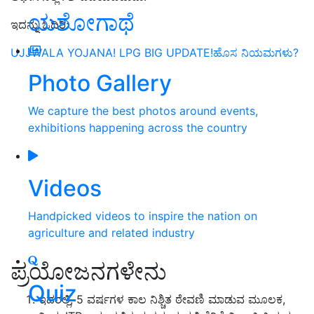
ಯಶೋಗಾಥೆ
ಇದನ್ನು ಓದಿರಿ:
UJJWALA YOJANA! LPG BIG UPDATE!ಹೊಸ ನಿಯಮಗಳು?
Photo Gallery
We capture the best photos around events,
exhibitions happening across the country
Videos
Handpicked videos to inspire the nation on
agriculture and related industry
ಪ್ರಯೋಜನಗಳೇನು
Quiz
ಇದರಲ್ಲಿ, 5 ವರ್ಷಗಳ ಕಾಲ ನಿಶ್ಚಿತ ಠೇವಣಿ ಮಾಡುವ ಮೂಲಕ,