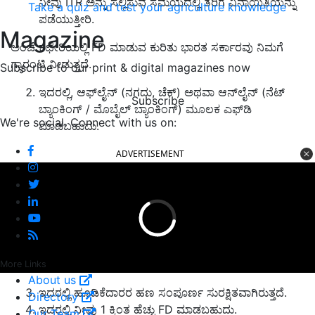
ನೀವು ITR ಅನ್ನು ಸಲ್ಲಿಸುವ ಸಮಯದಲ್ಲಿ ತೆರಿಗೆ ವಿನಾಯಿತಿಯನ್ನು
Take a quiz and test your agriculture knowledge
ಪಡೆಯುತ್ತೀರಿ.
Magazine
ಅಂಚೆ ಕಛೇರಿಯಲ್ಲಿ FD ಮಾಡುವ ಕುರಿತು ಭಾರತ ಸರ್ಕಾರವು ನಿಮಗೆ
ಗ್ಯಾರಂಟಿ ನೀಡುತ್ತದೆ.
Subscribe to our print & digital magazines now
ಇದರಲ್ಲಿ, ಆಫ್‌ಲೈನ್ (ನಗದು, ಚೆಕ್) ಅಥವಾ ಆನ್‌ಲೈನ್ (ನೆಟ್
Subscribe
ಬ್ಯಾಂಕಿಂಗ್ / ಮೊಬೈಲ್ ಬ್ಯಾಂಕಿಂಗ್) ಮೂಲಕ ಎಫ್‌ಡಿ
We're social. Connect with us on:
ಮಾಡಬಹುದು.
ADVERTISEMENT
More Links
About us
ಇದರಲ್ಲಿ ಹೂಡಿಕೆದಾರರ ಹಣ ಸಂಪೂರ್ಣ ಸುರಕ್ಷಿತವಾಗಿರುತ್ತದೆ.
Directory
ಇದರಲ್ಲಿ ನೀವು 1 ಕ್ಕಿಂತ ಹೆಚ್ಚು FD ಮಾಡಬಹುದು.
Our Team