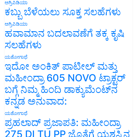
ಅಗ್ರಿಪಿಡಿಯಾ
ಕಬ್ಬು ಬೆಳೆಯಲು ಸೂಕ್ತ ಸಲಹೆಗಳು
ಅಗ್ರಿಪಿಡಿಯಾ
ಹವಾಮಾನ ಬದಲಾವಣೆಗೆ ತಕ್ಕ ಕೃಷಿ
ಸಲಹೆಗಳು
ಯಶೋಗಾಥೆ
ಇದೋ ಅಂಕಿತ್ ಪಾಟೀಲ್ ಮತ್ತು
ಮಹೀಂದ್ರಾ 605 NOVO ಟ್ರಾಕ್ಟರ್
ಬಗ್ಗೆ ನಿಮ್ಮ ಹಿಂದಿ ಡಾಕ್ಯುಮೆಂಟ್‌ನ
ಕನ್ನಡ ಅನುವಾದ:
ಯಶೋಗಾಥೆ
ಪ್ರಹಲಾದ್ ಪ್ರಜಾಪತಿ: ಮಹೀಂದ್ರಾ
275 DI TU PP ಜೊತೆಗೆ ಯಶಸ್ಸಿನ