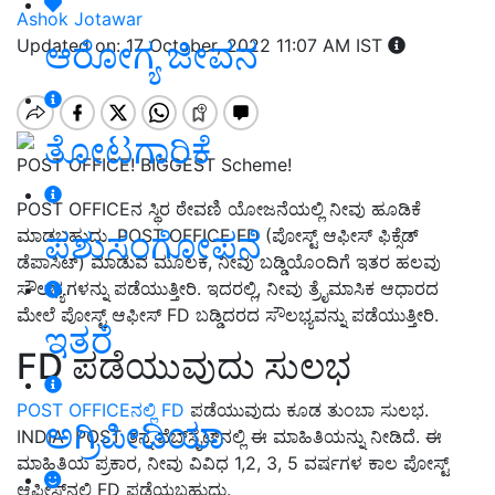
Ashok Jotawar
ಆರೋಗ್ಯ ಜೀವನ
Updated on: 17 October, 2022 11:07 AM IST
ತೋಟಗಾರಿಕೆ
POST OFFICE! BIGGEST Scheme!
POST OFFICEನ ಸ್ಥಿರ ಠೇವಣಿ ಯೋಜನೆಯಲ್ಲಿ ನೀವು ಹೂಡಿಕೆ
ಪಶುಸಂಗೋಪನೆ
ಮಾಡಬಹುದು. POST OFFICE FD (ಪೋಸ್ಟ್ ಆಫೀಸ್ ಫಿಕ್ಸೆಡ್
ಡೆಪಾಸಿಟ್) ಮಾಡುವ ಮೂಲಕ, ನೀವು ಬಡ್ಡಿಯೊಂದಿಗೆ ಇತರ ಹಲವು
ಸೌಲಭ್ಯಗಳನ್ನು ಪಡೆಯುತ್ತೀರಿ. ಇದರಲ್ಲಿ, ನೀವು ತ್ರೈಮಾಸಿಕ ಆಧಾರದ
ಮೇಲೆ ಪೋಸ್ಟ್ ಆಫೀಸ್ FD ಬಡ್ಡಿದರದ ಸೌಲಭ್ಯವನ್ನು ಪಡೆಯುತ್ತೀರಿ.
ಇತರೆ
FD ಪಡೆಯುವುದು ಸುಲಭ
POST OFFICEನಲ್ಲಿ FD
ಪಡೆಯುವುದು ಕೂಡ ತುಂಬಾ ಸುಲಭ.
ಅಗ್ರಿಪೀಡಿಯಾ
INDIA POST ತನ್ನ ವೆಬ್‌ಸೈಟ್‌ನಲ್ಲಿ ಈ ಮಾಹಿತಿಯನ್ನು ನೀಡಿದೆ. ಈ
ಮಾಹಿತಿಯ ಪ್ರಕಾರ, ನೀವು ವಿವಿಧ 1,2, 3, 5 ವರ್ಷಗಳ ಕಾಲ ಪೋಸ್ಟ್
ಆಫೀಸ್‌ನಲ್ಲಿ FD ಪಡೆಯಬಹುದು.