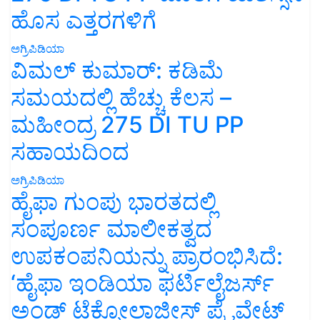
ಹೊಸ ಎತ್ತರಗಳಿಗೆ
ಅಗ್ರಿಪಿಡಿಯಾ
ವಿಮಲ್ ಕುಮಾರ್: ಕಡಿಮೆ
ಸಮಯದಲ್ಲಿ ಹೆಚ್ಚು ಕೆಲಸ –
ಮಹೀಂದ್ರ 275 DI TU PP
ಸಹಾಯದಿಂದ
ಅಗ್ರಿಪಿಡಿಯಾ
ಹೈಫಾ ಗುಂಪು ಭಾರತದಲ್ಲಿ
ಸಂಪೂರ್ಣ ಮಾಲೀಕತ್ವದ
ಉಪಕಂಪನಿಯನ್ನು ಪ್ರಾರಂಭಿಸಿದೆ:
‘ಹೈಫಾ ಇಂಡಿಯಾ ಫರ್ಟಿಲೈಜರ್ಸ್
ಅಂಡ್ ಟೆಕ್ನೋಲಾಜೀಸ್ ಪ್ರೈವೇಟ್