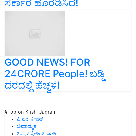
ಸರ್ಕಾರ ಹೊರಡಿಸಿದೆ!
GOOD NEWS! FOR
24CRORE People! ಬಡ್ಡಿ
ದರದಲ್ಲಿ ಹೆಚ್ಚಳ!
#Top on Krishi Jagran
ಪಿ.ಎಂ. ಕಿಸಾನ್
ಜೀವಾಮೃತ
ಕಿಸಾನ್ ಕ್ರೇಡಿಟ್ ಕಾರ್ಡ್