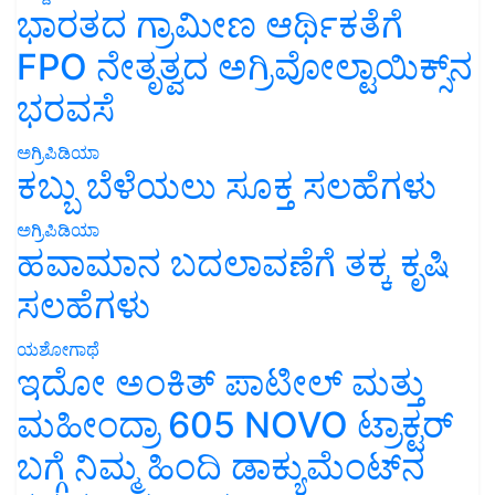
ಭಾರತದ ಗ್ರಾಮೀಣ ಆರ್ಥಿಕತೆಗೆ
FPO ನೇತೃತ್ವದ ಅಗ್ರಿವೋಲ್ಟಾಯಿಕ್ಸ್‌ನ
ಭರವಸೆ
ಅಗ್ರಿಪಿಡಿಯಾ
ಕಬ್ಬು ಬೆಳೆಯಲು ಸೂಕ್ತ ಸಲಹೆಗಳು
ಅಗ್ರಿಪಿಡಿಯಾ
ಹವಾಮಾನ ಬದಲಾವಣೆಗೆ ತಕ್ಕ ಕೃಷಿ
ಸಲಹೆಗಳು
ಯಶೋಗಾಥೆ
ಇದೋ ಅಂಕಿತ್ ಪಾಟೀಲ್ ಮತ್ತು
ಮಹೀಂದ್ರಾ 605 NOVO ಟ್ರಾಕ್ಟರ್
ಬಗ್ಗೆ ನಿಮ್ಮ ಹಿಂದಿ ಡಾಕ್ಯುಮೆಂಟ್‌ನ