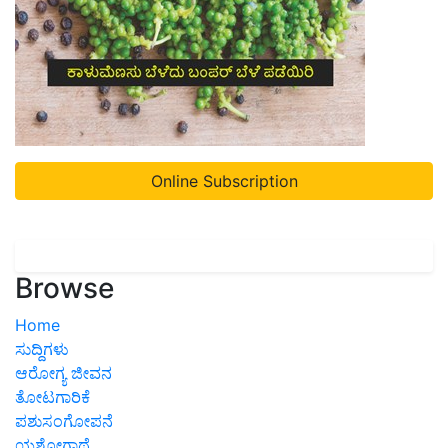
Online Subscription
Browse
Home
ಸುದ್ದಿಗಳು
ಆರೋಗ್ಯ ಜೀವನ
ತೋಟಗಾರಿಕೆ
ಪಶುಸಂಗೋಪನೆ
ಯಶೋಗಾಥೆ