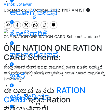
Ashok Jotawar
ಆರೋಗ್ಯ ಜೀವನ
Updated on: 17 October, 2022 11:07 AM IST
ತೋಟಗಾರಿಕೆ
ONE NATION ONE RATION CARD Scheme! Updates!
ONE NATION ONE RATION
ಪಶುಸಂಗೋಪನೆ
CARD Scheme:
ಕೇಂದ್ರ ಸರ್ಕಾರ ದೇಶದ ಹಲವು ರಾಜ್ಯಗಳಲ್ಲಿ ಉಚಿತ ಪಡಿತರ ನೀಡುತ್ತಿದೆ.
ಈಗ ಅದೇ ಸಾಲಿನಲ್ಲಿ ಹಲವು ರಾಜ್ಯಗಳಲ್ಲೂ ಉಚಿತ ಆಹಾರ ಧಾನ್ಯಗಳನ್ನು
ಇತರೆ
ನೀಡಲಾಗುತ್ತಿದೆ.
ಈ ರಾಜ್ಯದ ಜನರು
RATION
ಅಗ್ರಿಪೀಡಿಯಾ
CARD
ಇಲ್ಲದೆ Ration
ಪಡೆಯುತ್ತಿದ್ದಾರೆ!