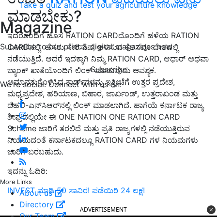
Take a quiz and test your agriculture knowledge
ಮಾಡಬೇಕು?
Magazine
ಇದರೊಂದಿಗೆ ಹೊಸ RATION CARDದೊಂದಿಗೆ ಹಳೆಯ RATION
Subscribe to our print & digital magazines now
CARDನಲ್ಲಿ ಹೆಸರು ಸೇರಿಸುವ, ಅಳಿಸುವ ಕೆಲಸವೂ ದೇಶದಲ್ಲಿ
ನಡೆಯುತ್ತಿದೆ. ಆದರೆ ಇದಕ್ಕಾಗಿ ನಿಮ್ಮ RATION CARD, ಆಧಾರ್ ಅಥವಾ
Subscribe
ಬ್ಯಾಂಕ್ ಖಾತೆಯೊಂದಿಗೆ ಲಿಂಕ್ ಮಾಡುವುದು ಅವಶ್ಯಕ.
ಅಮಾನತುಗೊಳಿಸಿದ ಕಾರ್ಡ್‌ಗಳನ್ನು ಇತ್ತೀಚೆಗೆ ಉತ್ತರ ಪ್ರದೇಶ,
We're social. Connect with us on:
ಮಧ್ಯಪ್ರದೇಶ, ಹರಿಯಾಣ, ಬಿಹಾರ, ಜಾರ್ಖಂಡ್, ಉತ್ತರಾಖಂಡ ಮತ್ತು
ದೆಹಲಿ-ಎನ್‌ಸಿಆರ್‌ನಲ್ಲಿ ಲಿಂಕ್ ಮಾಡಲಾಗಿದೆ. ಹಾಗೆಯೆ ಕರ್ನಾಟಕ ರಾಜ್ಯ
ಶೀಘ್ರದಲ್ಲಿಯೇ ಈ ONE NATION ONE RATION CARD
Scheme ಜಾರಿಗೆ ತರಲಿದೆ ಮತ್ತು ಪ್ರತಿ ರಾಜ್ಯಗಳಲ್ಲಿ ನಡೆಯುತ್ತಿರುವ
ನಿಯಮದಂತೆ ಕರ್ನಾಟಕದಲ್ಲೂ RATION CARD ಗಳ ನಿಯಮಗಳು
ಜಾರಿಗೆ ಬರಬಹುದು.
ಇದನ್ನು ಓದಿರಿ:
More Links
INVEST ಮಾಡಿ 50 ಸಾವಿರ! ಪಡೆಯಿರಿ 24 ಲಕ್ಷ!
About us
Directory
ADVERTISEMENT
Our Team