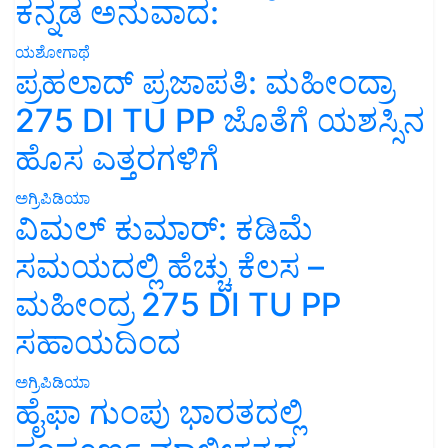
ಕನ್ನಡ ಅನುವಾದ:
ಯಶೋಗಾಥೆ
ಪ್ರಹಲಾದ್ ಪ್ರಜಾಪತಿ: ಮಹೀಂದ್ರಾ
275 DI TU PP ಜೊತೆಗೆ ಯಶಸ್ಸಿನ
ಹೊಸ ಎತ್ತರಗಳಿಗೆ
ಅಗ್ರಿಪಿಡಿಯಾ
ವಿಮಲ್ ಕುಮಾರ್: ಕಡಿಮೆ
ಸಮಯದಲ್ಲಿ ಹೆಚ್ಚು ಕೆಲಸ –
ಮಹೀಂದ್ರ 275 DI TU PP
ಸಹಾಯದಿಂದ
ಅಗ್ರಿಪಿಡಿಯಾ
ಹೈಫಾ ಗುಂಪು ಭಾರತದಲ್ಲಿ