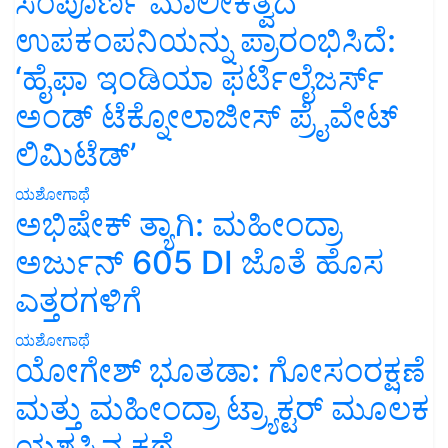
ಸಂಪೂರ್ಣ ಮಾಲೀಕತ್ವದ
ಉಪಕಂಪನಿಯನ್ನು ಪ್ರಾರಂಭಿಸಿದೆ:
‘ಹೈಫಾ ಇಂಡಿಯಾ ಫರ್ಟಿಲೈಜರ್ಸ್
ಅಂಡ್ ಟೆಕ್ನೋಲಾಜೀಸ್ ಪ್ರೈವೇಟ್
ಲಿಮಿಟೆಡ್’
ಯಶೋಗಾಥೆ
ಅಭಿಷೇಕ್ ತ್ಯಾಗಿ: ಮಹೀಂದ್ರಾ
ಅರ್ಜುನ್ 605 DI ಜೊತೆ ಹೊಸ
ಎತ್ತರಗಳಿಗೆ
ಯಶೋಗಾಥೆ
ಯೋಗೇಶ್ ಭೂತಡಾ: ಗೋಸಂರಕ್ಷಣೆ
ಮತ್ತು ಮಹೀಂದ್ರಾ ಟ್ರ್ಯಾಕ್ಟರ್ ಮೂಲಕ
ಯಶಸ್ಸಿನ ಕಥೆ