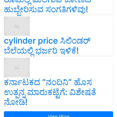
ಹುಬ್ಬೇರಿಸುವ ಸಂಗತಿಗಳಿವು!
cylinder price ಸಿಲಿಂಡರ್‌
ಬೆಲೆಯಲ್ಲಿ ಭರ್ಜರಿ ಇಳಿಕೆ!
ಕರ್ನಾಟಕದ “ನಂದಿನಿ” ಹೊಸ
ಉತ್ಪನ್ನ ಮಾರುಕಟ್ಟೆಗೆ: ವಿಶೇಷತೆ
ನೋಡಿ!
View More