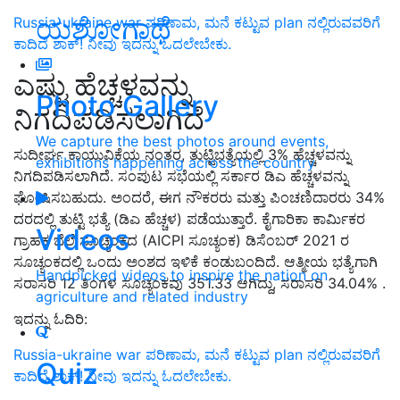
ಯಶೋಗಾಥೆ
Russia-ukraine war ಪರಿಣಾಮ, ಮನೆ ಕಟ್ಟುವ plan ನಲ್ಲಿರುವವರಿಗೆ
ಕಾದಿದೆ ಶಾಕ್! ನೀವು ಇದನ್ನು ಓದಲೇಬೇಕು.
ಎಷ್ಟು ಹೆಚ್ಚಳವನ್ನು
Photo Gallery
ನಿಗದಿಪಡಿಸಲಾಗಿದೆ
We capture the best photos around events,
ಸುದೀರ್ಘ ಕಾಯುವಿಕೆಯ ನಂತರ, ತುಟ್ಟಿಭತ್ಯೆಯಲ್ಲಿ 3% ಹೆಚ್ಚಳವನ್ನು
exhibitions happening across the country
ನಿಗದಿಪಡಿಸಲಾಗಿದೆ. ಸಂಪುಟ ಸಭೆಯಲ್ಲಿ ಸರ್ಕಾರ ಡಿಎ ಹೆಚ್ಚಳವನ್ನು
ಘೋಷಿಸಬಹುದು. ಅಂದರೆ, ಈಗ ನೌಕರರು ಮತ್ತು ಪಿಂಚಣಿದಾರರು 34%
ದರದಲ್ಲಿ ತುಟ್ಟಿ ಭತ್ಯೆ (ಡಿಎ ಹೆಚ್ಚಳ) ಪಡೆಯುತ್ತಾರೆ. ಕೈಗಾರಿಕಾ ಕಾರ್ಮಿಕರ
Videos
ಗ್ರಾಹಕ ಬೆಲೆ ಸೂಚ್ಯಂಕದ (AICPI ಸೂಚ್ಯಂಕ) ಡಿಸೆಂಬರ್ 2021 ರ
ಸೂಚ್ಯಂಕದಲ್ಲಿ ಒಂದು ಅಂಶದ ಇಳಿಕೆ ಕಂಡುಬಂದಿದೆ. ಆತ್ಮೀಯ ಭತ್ಯೆಗಾಗಿ
Handpicked videos to inspire the nation on
ಸರಾಸರಿ 12 ತಿಂಗಳ ಸೂಚ್ಯಂಕವು 351.33 ಆಗಿದ್ದು, ಸರಾಸರಿ 34.04% .
agriculture and related industry
ಇದನ್ನು ಓದಿರಿ:
Russia-ukraine war ಪರಿಣಾಮ, ಮನೆ ಕಟ್ಟುವ plan ನಲ್ಲಿರುವವರಿಗೆ
Quiz
ಕಾದಿದೆ ಶಾಕ್! ನೀವು ಇದನ್ನು ಓದಲೇಬೇಕು.