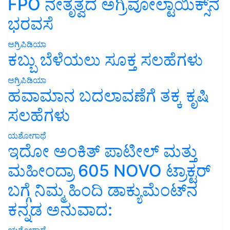
FPO ನೇತೃತ್ವದ ಅಗ್ರಿವೋಲ್ಟಾಯಿಕ್ಸ್‌ನ
ಭರವಸೆ
ಅಗ್ರಿಪಿಡಿಯಾ
ಕಬ್ಬು ಬೆಳೆಯಲು ಸೂಕ್ತ ಸಲಹೆಗಳು
ಅಗ್ರಿಪಿಡಿಯಾ
ಹವಾಮಾನ ಬದಲಾವಣೆಗೆ ತಕ್ಕ ಕೃಷಿ
ಸಲಹೆಗಳು
ಯಶೋಗಾಥೆ
ಇದೋ ಅಂಕಿತ್ ಪಾಟೀಲ್ ಮತ್ತು
ಮಹೀಂದ್ರಾ 605 NOVO ಟ್ರಾಕ್ಟರ್
ಬಗ್ಗೆ ನಿಮ್ಮ ಹಿಂದಿ ಡಾಕ್ಯುಮೆಂಟ್‌ನ
ಕನ್ನಡ ಅನುವಾದ:
ಯಶೋಗಾಥೆ