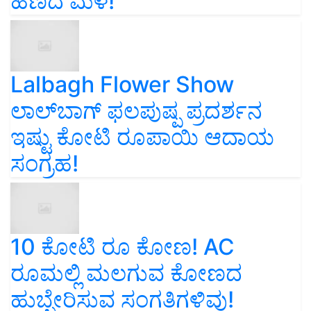
ಹಣದ ಮಳೆ!
Lalbagh Flower Show
ಲಾಲ್‌ಬಾಗ್ ಫಲಪುಷ್ಪ ಪ್ರದರ್ಶನ
ಇಷ್ಟು ಕೋಟಿ ರೂಪಾಯಿ ಆದಾಯ
ಸಂಗ್ರಹ!
10 ಕೋಟಿ ರೂ ಕೋಣ! AC
ರೂಮಲ್ಲಿ ಮಲಗುವ ಕೋಣದ
ಹುಬ್ಬೇರಿಸುವ ಸಂಗತಿಗಳಿವು!