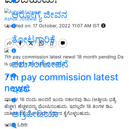
ಆರೋಗ್ಯ ಜೀವನ
Ashok Jotawar
Updated on: 17 October, 2022 11:07 AM IST
ತೋಟಗಾರಿಕೆ
7th pay commission latest news! 18 month pending Da
ಪಶುಸಂಗೋಪನೆ
is going to be issued today!
7th pay commission latest
news
:
ಇತರೆ
ಮಾರ್ಚ್ 16 ರಂದು ಅಂದರೆ ಇಂದು ಸರ್ಕಾರವು ಡಿಎ (ಆತ್ಮೀಯ ಭತ್ಯೆ
ಹೆಚ್ಚಳ) ಹೆಚ್ಚಳವನ್ನು ಘೋಷಿಸಬಹುದು. ಇದಲ್ಲದೇ 18 ತಿಂಗಳ ಡಿಎ
ಅಗ್ರಿಪೀಡಿಯಾ
ಬಾಕಿಯ ಬಗ್ಗೆಯೂ ಇಂದೇ ನಿರ್ಧಾರ ಕೈಗೊಳ್ಳಬಹುದು.
ಇದನ್ನು ಓದಿರಿ: