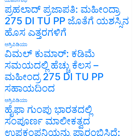
ಪ್ರಹಲಾದ್ ಪ್ರಜಾಪತಿ: ಮಹೀಂದ್ರಾ
275 DI TU PP ಜೊತೆಗೆ ಯಶಸ್ಸಿನ
ಹೊಸ ಎತ್ತರಗಳಿಗೆ
ಅಗ್ರಿಪಿಡಿಯಾ
ವಿಮಲ್ ಕುಮಾರ್: ಕಡಿಮೆ
ಸಮಯದಲ್ಲಿ ಹೆಚ್ಚು ಕೆಲಸ –
ಮಹೀಂದ್ರ 275 DI TU PP
ಸಹಾಯದಿಂದ
ಅಗ್ರಿಪಿಡಿಯಾ
ಹೈಫಾ ಗುಂಪು ಭಾರತದಲ್ಲಿ
ಸಂಪೂರ್ಣ ಮಾಲೀಕತ್ವದ
ಉಪಕಂಪನಿಯನ್ನು ಪ್ರಾರಂಭಿಸಿದೆ: