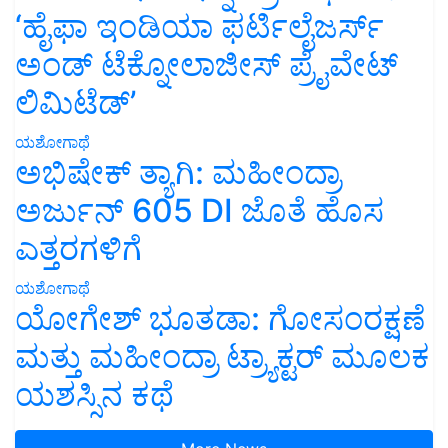
‘ಹೈಫಾ ಇಂಡಿಯಾ ಫರ್ಟಿಲೈಜರ್ಸ್
ಅಂಡ್ ಟೆಕ್ನೋಲಾಜೀಸ್ ಪ್ರೈವೇಟ್
ಲಿಮಿಟೆಡ್’
ಯಶೋಗಾಥೆ
ಅಭಿಷೇಕ್ ತ್ಯಾಗಿ: ಮಹೀಂದ್ರಾ
ಅರ್ಜುನ್ 605 DI ಜೊತೆ ಹೊಸ
ಎತ್ತರಗಳಿಗೆ
ಯಶೋಗಾಥೆ
ಯೋಗೇಶ್ ಭೂತಡಾ: ಗೋಸಂರಕ್ಷಣೆ
ಮತ್ತು ಮಹೀಂದ್ರಾ ಟ್ರ್ಯಾಕ್ಟರ್ ಮೂಲಕ
ಯಶಸ್ಸಿನ ಕಥೆ