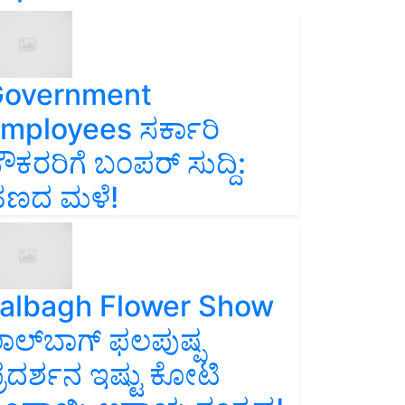
overnment
mployees ಸರ್ಕಾರಿ
ೌಕರರಿಗೆ ಬಂಪರ್‌ ಸುದ್ದಿ:
ಣದ ಮಳೆ!
albagh Flower Show
ಾಲ್‌ಬಾಗ್ ಫಲಪುಷ್ಪ
್ರದರ್ಶನ ಇಷ್ಟು ಕೋಟಿ