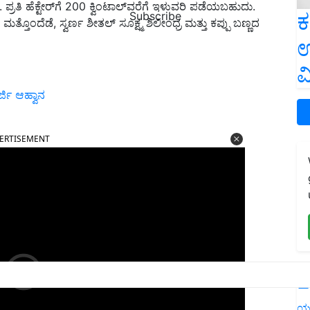
ೆ. ಪ್ರತಿ ಹೆಕ್ಟೇರ್‌ಗೆ 200 ಕ್ವಿಂಟಾಲ್‌ವರೆಗೆ ಇಳುವರಿ ಪಡೆಯಬಹುದು.
ಕ
Subscribe
ತ್ತೊಂದೆಡೆ, ಸ್ವರ್ಣ ಶೀತಲ್ ಸೂಕ್ಷ್ಮ ಶಿಲೀಂಧ್ರ ಮತ್ತು ಕಪ್ಪು ಬಣ್ಣದ
ಉ
ವ
ಜಿ ಆಹ್ವಾನ
ERTISEMENT
L
ಯ