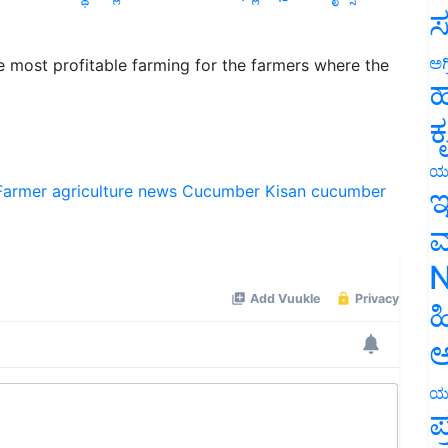
ಸ
 most profitable farming for the farmers where the
ಅಗ
ಹ
ಕ
Farmer
agriculture news
Cucumber
Kisan
cucumber
ಯ
ಇ
ಮ
N
ಹ
ಅ
ಯ
ಪ