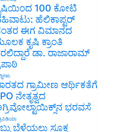
ೃಷಿಯಿಂದ 100 ಕೋಟಿ
ಹಿವಾಟು: ಹೆಲಿಕಾಪ್ಟರ್
ಂತರ ಈಗ ವಿಮಾನದ
ೂಲಕ ಕೃಷಿ ಕ್ರಾಂತಿ
ರಲಿದ್ದಾರೆ ಡಾ. ರಾಜಾರಾಮ್
್ರಿಪಾಠಿ
್ದಿಗಳು
ಾರತದ ಗ್ರಾಮೀಣ ಆರ್ಥಿಕತೆಗೆ
PO ನೇತೃತ್ವದ
ಗ್ರಿವೋಲ್ಟಾಯಿಕ್ಸ್‌ನ ಭರವಸೆ
್ರಿಪಿಡಿಯಾ
ಬ್ಬು ಬೆಳೆಯಲು ಸೂಕ್ತ