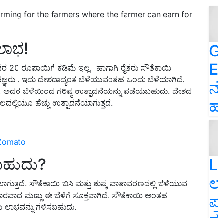
rming for the farmers where the farmer can earn for
ಲಾಭ!
G
E
 ದರ 20 ರೂಪಾಯಿಗೆ ಕಡಿಮೆ ಇಲ್ಲ. ಹಾಗಾಗಿ ರೈತರು ಸೌತೆಕಾಯಿ
 ತಜ್ಞರು . ಇದು ದೇಶದಾದ್ಯಂತ ಬೆಳೆಯುವಂತಹ ಒಂದು ಬೆಳೆಯಾಗಿದೆ.
ನ
ಸಿದರೆ, ಅದರ ಬೆಳೆಯಿಂದ ಗರಿಷ್ಠ ಉತ್ಪಾದನೆಯನ್ನು ಪಡೆಯಬಹುದು. ದೇಶದ
ಹ
ಲ್ಲಿಯೂ ಹೆಚ್ಚು ಉತ್ಪಾದನೆಯಾಗುತ್ತದೆ.
ದ Zomato
ಬಹುದು?
L
ಲ
ಾಗುತ್ತದೆ. ಸೌತೆಕಾಯಿ ಬಿಸಿ ಮತ್ತು ಶುಷ್ಕ ವಾತಾವರಣದಲ್ಲಿ ಬೆಳೆಯುವ
ವಾದ ಮಣ್ಣು ಈ ಬೆಳೆಗೆ ಸೂಕ್ತವಾಗಿದೆ. ಸೌತೆಕಾಯಿ ಅಂತಹ
ಪ
ತಮ ಲಾಭವನ್ನು ಗಳಿಸಬಹುದು.