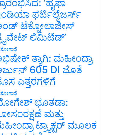
್ರಾರಂಭಿಸಿದೆ: ‘ಹೈಫಾ
ಂಡಿಯಾ ಫರ್ಟಿಲೈಜರ್ಸ್
ಂಡ್ ಟೆಕ್ನೋಲಾಜೀಸ್
್ರೈವೇಟ್ ಲಿಮಿಟೆಡ್’
ಶೋಗಾಥೆ
ಭಿಷೇಕ್ ತ್ಯಾಗಿ: ಮಹೀಂದ್ರಾ
ರ್ಜುನ್ 605 DI ಜೊತೆ
ೊಸ ಎತ್ತರಗಳಿಗೆ
ಶೋಗಾಥೆ
ೋಗೇಶ್ ಭೂತಡಾ:
ೋಸಂರಕ್ಷಣೆ ಮತ್ತು
ಹೀಂದ್ರಾ ಟ್ರ್ಯಾಕ್ಟರ್ ಮೂಲಕ