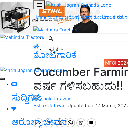
Home
ಸುದ್ದಿಗಳು
ಆರೋಗ್ಯ ಜೀವನ
ತೋಟಗಾರಿಕೆ
ಪಶುಸ
ಕನ್ನಡ
ತೋಟಗಾರಿಕೆ
MFOI 202
Cucumber Farmin
ವರ್ಷ ಗಳಿಸಬಹುದು!!
ಸುದ್ದಿಗಳು
Ashok Jotawar
Updated on: 17 March, 202
ಆರೋಗ್ಯ ಜೀವನ