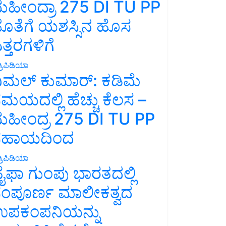
ಹೀಂದ್ರಾ 275 DI TU PP
ೊತೆಗೆ ಯಶಸ್ಸಿನ ಹೊಸ
ತ್ತರಗಳಿಗೆ
್ರಿಪಿಡಿಯಾ
ಿಮಲ್ ಕುಮಾರ್: ಕಡಿಮೆ
ಮಯದಲ್ಲಿ ಹೆಚ್ಚು ಕೆಲಸ –
ಹೀಂದ್ರ 275 DI TU PP
ಸಹಾಯದಿಂದ
್ರಿಪಿಡಿಯಾ
ೈಫಾ ಗುಂಪು ಭಾರತದಲ್ಲಿ
ಂಪೂರ್ಣ ಮಾಲೀಕತ್ವದ
ಪಕಂಪನಿಯನ್ನು