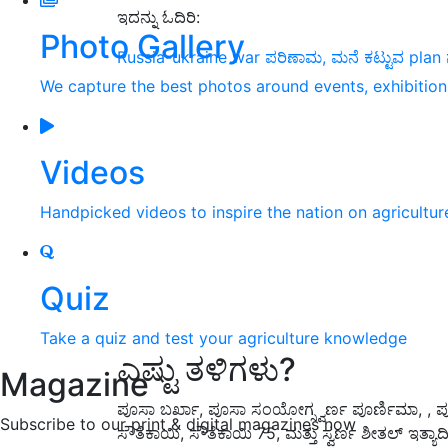
ಇದನ್ನು ಓದಿರಿ:
Photo Gallery
Russia-ukraine war ಪರಿಣಾಮ, ಮನೆ ಕಟ್ಟುವ plan ನಲ
We capture the best photos around events, exhibitio
Videos
Handpicked videos to inspire the nation on agricultur
Quiz
Take a quiz and test your agriculture knowledge
ಎಷ್ಟು ತಳಿಗಳು?
Magazine
ಪೂಸಾ ಬರ್ಖಾ, ಪೂಸಾ ಸಂಯೋಗ್ಸ್ವರ್ಣ ಪೂರ್ಣಿಮಾ, , ಪೂನ
Subscribe to our print & digital magazines now
ಸೌತೆಕಾಯಿ, ಸೌತೆಕಾಯಿ 75, ಮತ್ತು ಸ್ವರ್ಣ ಶೀತಲ್ ಇತ್