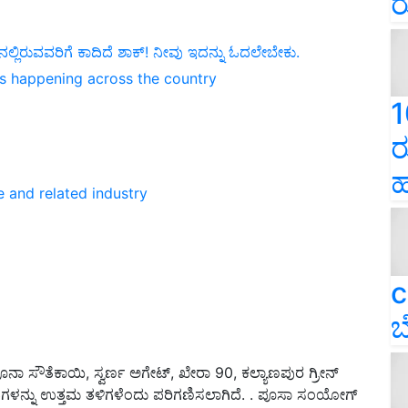
ರ
್ಲಿರುವವರಿಗೆ ಕಾದಿದೆ ಶಾಕ್! ನೀವು ಇದನ್ನು ಓದಲೇಬೇಕು.
ns happening across the country
1
ರ
ಹ
e and related industry
c
ಬ
ಾ ಸೌತೆಕಾಯಿ, ಸ್ವರ್ಣ ಅಗೇಟ್, ಖೇರಾ 90, ಕಲ್ಯಾಣಪುರ ಗ್ರೀನ್
ಯಾದಿಗಳನ್ನು ಉತ್ತಮ ತಳಿಗಳೆಂದು ಪರಿಗಣಿಸಲಾಗಿದೆ. . ಪೂಸಾ ಸಂಯೋಗ್