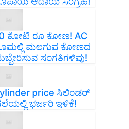
ೂಪಾಯಿ ಆದಾಯ ಸಂಗ್ರಹ!
0 ಕೋಟಿ ರೂ ಕೋಣ! AC
ೂಮಲ್ಲಿ ಮಲಗುವ ಕೋಣದ
ುಬ್ಬೇರಿಸುವ ಸಂಗತಿಗಳಿವು!
ylinder price ಸಿಲಿಂಡರ್‌
ೆಲೆಯಲ್ಲಿ ಭರ್ಜರಿ ಇಳಿಕೆ!