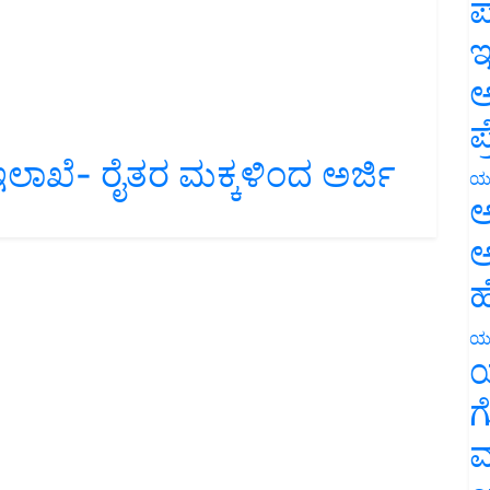
ಪ
ಇ
ಅ
ಪ
ಲಾಖೆ- ರೈತರ ಮಕ್ಕಳಿಂದ ಅರ್ಜಿ
ಯ
ಅ
ಅ
ಹ
ಯ
ಯ
ಗ
ಮ