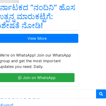
ರ್ನಾಟಕದ “ನಂದಿನಿ” ಹೊಸ
ತ್ಪನ್ನ ಮಾರುಕಟ್ಟೆಗೆ:
ಿಶೇಷತೆ ನೋಡಿ!
View More
We're on WhatsApp! Join our WhatsApp
group and get the most important
updates you need. Daily.
Join on WhatsApp
atest feeds
ಶೋಗಾಥೆ