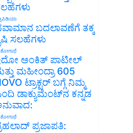
ಲಹೆಗಳು
್ರಿಪಿಡಿಯಾ
ವಾಮಾನ ಬದಲಾವಣೆಗೆ ತಕ್ಕ
ೃಷಿ ಸಲಹೆಗಳು
ಶೋಗಾಥೆ
ದೋ ಅಂಕಿತ್ ಪಾಟೀಲ್
ತ್ತು ಮಹೀಂದ್ರಾ 605
OVO ಟ್ರಾಕ್ಟರ್ ಬಗ್ಗೆ ನಿಮ್ಮ
ಿಂದಿ ಡಾಕ್ಯುಮೆಂಟ್‌ನ ಕನ್ನಡ
ನುವಾದ:
ಶೋಗಾಥೆ
್ರಹಲಾದ್ ಪ್ರಜಾಪತಿ: