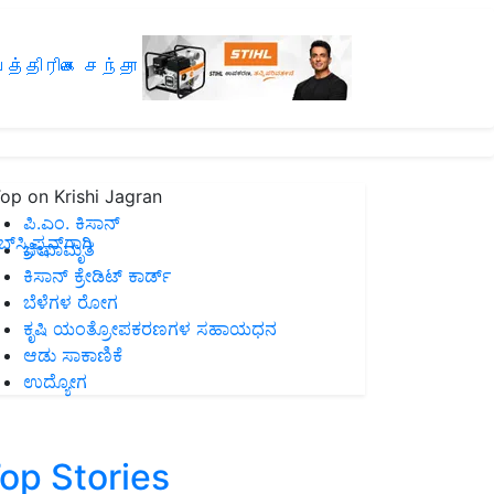
த்திரிகை சந்தா
op on Krishi Jagran
ಪಿ.ಎಂ. ಕಿಸಾನ್
ಸ್ಕ್ರಿಪ್ಷನ್‌ಗಾಗಿ
ಜೀವಾಮೃತ
ಕಿಸಾನ್ ಕ್ರೇಡಿಟ್ ಕಾರ್ಡ್
ಬೆಳೆಗಳ ರೋಗ
ಕೃಷಿ ಯಂತ್ರೋಪಕರಣಗಳ ಸಹಾಯಧನ
ಆಡು ಸಾಕಾಣಿಕೆ
ಉದ್ಯೋಗ
op Stories