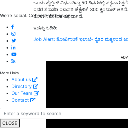
ಒಂದು ಹೈಬ್ರಿಡ್ ವಿಧವಾಗಿದ್ದು 50 ದಿನಗಳಲ್ಲಿ ಪಕ್ವವಾಗುತ್ತದ
ಇದರ ಸರಾಸರಿ ಇಳುವರಿ ಹೆಕ್ಟೇರಿಗೆ 300 ಕ್ವಿಂಟಾಲ್ ಆಗಿದೆ. ಮ
We're social. Connect with us on:
ರೋಗ ನಿರೋಧಕ ವಿಧವಾಗಿದೆ.
ಇದನ್ನು ಓದಿರಿ:
Job Alert: ತೋಟಗಾರಿಕೆ ಇಲಾಖೆ- ರೈತರ ಮಕ್ಕಳಿಂದ ಅರ್
ADV
More Links
About us
Directory
Our Team
Contact
CLOSE