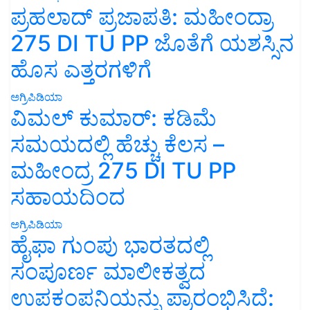
ಪ್ರಹಲಾದ್ ಪ್ರಜಾಪತಿ: ಮಹೀಂದ್ರಾ
275 DI TU PP ಜೊತೆಗೆ ಯಶಸ್ಸಿನ
ಹೊಸ ಎತ್ತರಗಳಿಗೆ
ಅಗ್ರಿಪಿಡಿಯಾ
ವಿಮಲ್ ಕುಮಾರ್: ಕಡಿಮೆ
ಸಮಯದಲ್ಲಿ ಹೆಚ್ಚು ಕೆಲಸ –
ಮಹೀಂದ್ರ 275 DI TU PP
ಸಹಾಯದಿಂದ
ಅಗ್ರಿಪಿಡಿಯಾ
ಹೈಫಾ ಗುಂಪು ಭಾರತದಲ್ಲಿ
ಸಂಪೂರ್ಣ ಮಾಲೀಕತ್ವದ
ಉಪಕಂಪನಿಯನ್ನು ಪ್ರಾರಂಭಿಸಿದೆ: