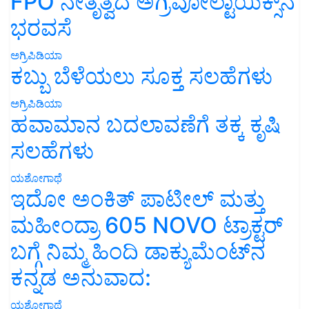
FPO ನೇತೃತ್ವದ ಅಗ್ರಿವೋಲ್ಟಾಯಿಕ್ಸ್‌ನ
ಭರವಸೆ
ಅಗ್ರಿಪಿಡಿಯಾ
ಕಬ್ಬು ಬೆಳೆಯಲು ಸೂಕ್ತ ಸಲಹೆಗಳು
ಅಗ್ರಿಪಿಡಿಯಾ
ಹವಾಮಾನ ಬದಲಾವಣೆಗೆ ತಕ್ಕ ಕೃಷಿ
ಸಲಹೆಗಳು
ಯಶೋಗಾಥೆ
ಇದೋ ಅಂಕಿತ್ ಪಾಟೀಲ್ ಮತ್ತು
ಮಹೀಂದ್ರಾ 605 NOVO ಟ್ರಾಕ್ಟರ್
ಬಗ್ಗೆ ನಿಮ್ಮ ಹಿಂದಿ ಡಾಕ್ಯುಮೆಂಟ್‌ನ
ಕನ್ನಡ ಅನುವಾದ:
ಯಶೋಗಾಥೆ