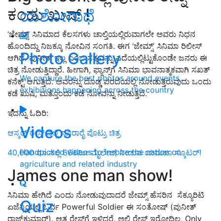
ಕಂಡು ಖುಷ್‌ !
ಯಶೋಗಾಥೆ
‘ಜೇಮ್ಸ್​’ ಸಿನಿಮಾದ ಕೆಲಸಗಳು ಚಾಲ್ತಿಯಲ್ಲಿರುವಾಗಲೇ ಅವರು ನಿಧನ
ಹೊಂದಿದ್ದು ನಿಜಕ್ಕೂ ನೋವಿನ ಸಂಗತಿ. ಈಗ ‘ಜೇಮ್ಸ್’ ಸಿನಿಮಾ ರಿಲೀಸ್
Photo Gallery
ಆಗಿದೆ. ಪುನೀತ್​ ಇಲ್ಲ ಎಂಬ ಸತ್ಯವನ್ನು ಎದೆಯಲ್ಲಿಟ್ಟುಕೊಂಡೇ ಜನರು ಈ
ಚಿತ್ರ ನೋಡುತ್ತಿದ್ದಾರೆ. ಹೀಗಾಗಿ, ಫ್ಯಾನ್ಸ್​ಗೆ ಸಿನಿಮಾ ಭಾವನಾತ್ಮಕವಾಗಿ ಸಖತ್​
We capture the best photos around events,
ಕನೆಕ್ಟ್​ ಆಗುತ್ತಿದೆ. ಅವರನ್ನು ದೊಡ್ಡ ಪರದೆಯಲ್ಲಿ ನೋಡುತ್ತಿರುವುದು ಒಂದು
exhibitions happening across the country
ಕಡೆ ಖುಷಿ, ಮತ್ತೊಂದು ಕಡೆ ನೋವನ್ನು ನೀಡುತ್ತಿದೆ.
ಇದನ್ನು ಓದಿರಿ:
Videos
ಆಸ್ಕರ್ ರೇಸ್ ನಲ್ಲಿ ಸೂರಾರೈ ಪೊಟ್ರು ಚಿತ್ರ
Handpicked videos to inspire the nation on
40,000 ರೂ.ನಲ್ಲಿ 66ಕಿಮೀ ಮೈಲೇಜ್ ನೀಡುವ ಯಮಹಾ ಸ್ಕೂಟರ್!
agriculture and related industry
James one man show!
ಸಿನಿಮಾ ಹೇಗಿದೆ ಎಂದು ನೋಡುವುದಾದರೆ ಜೇಮ್ಸ್​ ಹೆಸರಿನ ​ ಸೆಕ್ಯೂರಿಟಿ
Quiz
ಏಜೆನ್ಸಿಯಲ್ಲಿ ಓರ್ವ Powerful Soldier
​
ಈ ಸಂತೋಷ್ (ಪುನೀತ್​
ರಾಜ್​ಕುಮಾರ್​)​. ಆತ ರೇಸ್​ಗೆ ಇಳಿದರೆ, ಅಲ್ಲಿ ರೇಸ್​ ಇರೋದಿಲ್ಲ, Only