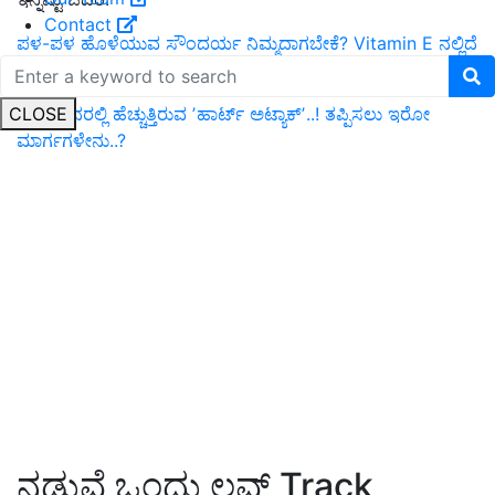
Contact
ಪಳ-ಪಳ ಹೊಳೆಯುವ ಸೌಂದರ್ಯ ನಿಮ್ಮದಾಗಬೇಕೆ? Vitamin E ನಲ್ಲಿದೆ
ರಹಸ್ಯ.
CLOSE
ಯುವಜನರಲ್ಲಿ ಹೆಚ್ಚುತ್ತಿರುವ ʼಹಾರ್ಟ್‌ ಅಟ್ಯಾಕ್‌ʼ..! ತಪ್ಪಿಸಲು ಇರೋ
ಮಾರ್ಗಗಳೇನು..?
ನಡುವೆ ಒಂದು ಲವ್​ Track