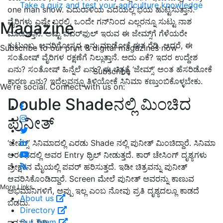
Take a quiz and test your agriculture knowledge
one man show
.
ಎದುರಾಳಿಯ ಎದೆಯಲ್ಲಿ ಭಯ ಹುಟ್ಟಿಸುತ್ತಾನೆ​.
ವೈರಿಗಳು ಎಷ್ಟೇ ಬರಲಿ, ಒಂದೇ ಗನ್​ನಿಂದ ಎಲ್ಲರನ್ನೂ ಸುಟ್ಟು ನಾಶ
Magazine
ಮಾಡುತ್ತಾನೆ. ಅಷ್ಟು ಪವರ್​ಫುಲ್​ ಇರುವ ಈ ಜೇಮ್ಸ್​ಗೆ ಗೆಳೆಯರೇ
ಕುಟುಂಬ. ಅವರಿಗೋಸ್ಕರ ಏನು ಮಾಡೋಕೆ ಈತ ರೆಡಿ. ಆದರೆ, ಈ
Subscribe to our print & digital magazines now
ಸಂತೋಷ್​​ ವೈರಿಗಳ ರಕ್ಷಣೆಗೆ ನಿಲ್ಲುತ್ತಾನೆ. ಅದು ಏಕೆ? ಇದರ ಉದ್ದೇಶ
ಏನು? ಸಂತೋಷ್​ ಹಿನ್ನೆಲೆ ಏನು? ಈ ಚಿತ್ರಕ್ಕೆ ‘ಜೇಮ್ಸ್​’ ಅಂತ ಹೆಸರಿಡೋಕೆ
Subscribe
ಕಾರಣ ಏನು? ಇದೆಲ್ಲವನ್ನೂ ತಿಳಿಯೋಕೆ ಸಿನಿಮಾ ಕಣ್ತುಂಬಿಕೊಳ್ಳಬೇಕು. ​
We're social. Connect with us on:
Double Shadeನಲ್ಲಿ ಮಿಂಚಿದ
ಪುನೀತ್
‘ಜೇಮ್ಸ್​’ ಸಿನಿಮಾದಲ್ಲಿ ಎರಡು Shade ನಲ್ಲಿ ಪುನೀತ್ ​ಮಿಂಚಿದ್ದಾರೆ. ಸಿನಿಮಾ
ಆರಂಭದಲ್ಲಿ ಅವರ Entry ಥ್ರಿಲ್​ ನೀಡುತ್ತದೆ. ಕಾರ್​ ಚೇಸಿಂಗ್​ ದೃಶ್ಯಗಳು
ಪ್ರೇಕ್ಷಕನ ಮೈಯಲ್ಲಿ ಪವರ್​ ಹರಿಸುತ್ತದೆ. ಇಡೀ ಚಿತ್ರವನ್ನು ಪುನೀತ್​
ಆವರಿಸಿಕೊಂಡಿದ್ದಾರೆ. Screen ಮೇಲೆ ಪುನೀತ್​ ಅವರನ್ನು ಕಾಣುವ
More Links
ಅಭಿಮಾನಿಗಳಿಗೆ, ಅಪ್ಪು​ ಇಲ್ಲ ಎಂಬ ನೋವು ಪ್ರತಿ ದೃಶ್ಯದಲ್ಲೂ ಕಾಡದೆ
About us
ಬಿಡದು.
Directory
Our Team
ಇನ್ನಷ್ಟು ಓದಿರಿ: