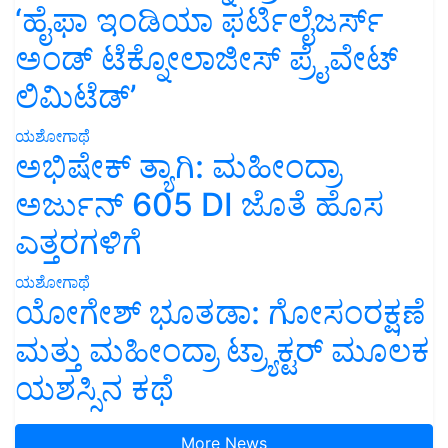
‘ಹೈಫಾ ಇಂಡಿಯಾ ಫರ್ಟಿಲೈಜರ್ಸ್
ಅಂಡ್ ಟೆಕ್ನೋಲಾಜೀಸ್ ಪ್ರೈವೇಟ್
ಲಿಮಿಟೆಡ್’
ಯಶೋಗಾಥೆ
ಅಭಿಷೇಕ್ ತ್ಯಾಗಿ: ಮಹೀಂದ್ರಾ
ಅರ್ಜುನ್ 605 DI ಜೊತೆ ಹೊಸ
ಎತ್ತರಗಳಿಗೆ
ಯಶೋಗಾಥೆ
ಯೋಗೇಶ್ ಭೂತಡಾ: ಗೋಸಂರಕ್ಷಣೆ
ಮತ್ತು ಮಹೀಂದ್ರಾ ಟ್ರ್ಯಾಕ್ಟರ್ ಮೂಲಕ
ಯಶಸ್ಸಿನ ಕಥೆ
More News