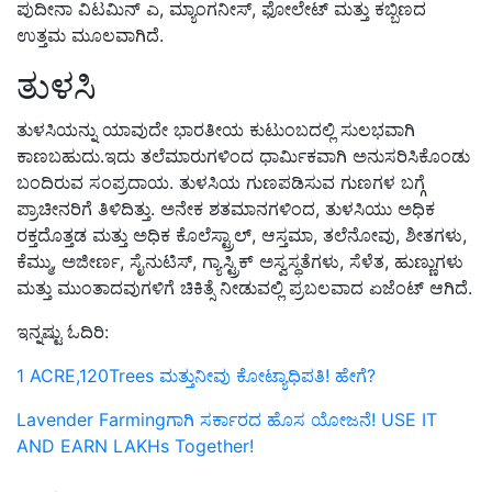
ಪುದೀನಾ ವಿಟಮಿನ್ ಎ
,
ಮ್ಯಾಂಗನೀಸ್
,
ಫೋಲೇಟ್ ಮತ್ತು ಕಬ್ಬಿಣದ
ಉತ್ತಮ ಮೂಲವಾಗಿದೆ.
ತುಳಸಿ
ತುಳಸಿಯನ್ನು ಯಾವುದೇ ಭಾರತೀಯ ಕುಟುಂಬದಲ್ಲಿ ಸುಲಭವಾಗಿ
ಕಾಣಬಹುದು.ಇದು ತಲೆಮಾರುಗಳಿಂದ ಧಾರ್ಮಿಕವಾಗಿ ಅನುಸರಿಸಿಕೊಂಡು
ಬಂದಿರುವ ಸಂಪ್ರದಾಯ. ತುಳಸಿಯ ಗುಣಪಡಿಸುವ ಗುಣಗಳ ಬಗ್ಗೆ
ಪ್ರಾಚೀನರಿಗೆ ತಿಳಿದಿತ್ತು. ಅನೇಕ ಶತಮಾನಗಳಿಂದ,
ತುಳಸಿಯು ಅಧಿಕ
ರಕ್ತದೊತ್ತಡ ಮತ್ತು ಅಧಿಕ ಕೊಲೆಸ್ಟ್ರಾಲ್
,
ಆಸ್ತಮಾ
,
ತಲೆನೋವು
,
ಶೀತಗಳು
,
ಕೆಮ್ಮು
,
ಅಜೀರ್ಣ
,
ಸೈನುಟಿಸ್
,
ಗ್ಯಾಸ್ಟ್ರಿಕ್ ಅಸ್ವಸ್ಥತೆಗಳು
,
ಸೆಳೆತ
,
ಹುಣ್ಣುಗಳು
ಮತ್ತು ಮುಂತಾದವುಗಳಿಗೆ ಚಿಕಿತ್ಸೆ ನೀಡುವಲ್ಲಿ ಪ್ರಬಲವಾದ ಏಜೆಂಟ್ ಆಗಿದೆ.
ಇನ್ನಷ್ಟು ಓದಿರಿ:
1 ACRE,120Trees ಮತ್ತುನೀವು ಕೋಟ್ಯಾಧಿಪತಿ! ಹೇಗೆ?
Lavender Farmingಗಾಗಿ ಸರ್ಕಾರದ ಹೊಸ ಯೋಜನೆ! USE IT
AND EARN LAKHs Together!