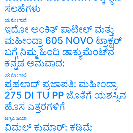
ಸಲಹೆಗಳು
ಯಶೋಗಾಥೆ
ಇದೋ ಅಂಕಿತ್ ಪಾಟೀಲ್ ಮತ್ತು
ಮಹೀಂದ್ರಾ 605 NOVO ಟ್ರಾಕ್ಟರ್
ಬಗ್ಗೆ ನಿಮ್ಮ ಹಿಂದಿ ಡಾಕ್ಯುಮೆಂಟ್‌ನ
ಕನ್ನಡ ಅನುವಾದ:
ಯಶೋಗಾಥೆ
ಪ್ರಹಲಾದ್ ಪ್ರಜಾಪತಿ: ಮಹೀಂದ್ರಾ
275 DI TU PP ಜೊತೆಗೆ ಯಶಸ್ಸಿನ
ಹೊಸ ಎತ್ತರಗಳಿಗೆ
ಅಗ್ರಿಪಿಡಿಯಾ
ವಿಮಲ್ ಕುಮಾರ್: ಕಡಿಮೆ