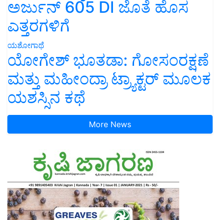
ಅರ್ಜುನ್ 605 DI ಜೊತೆ ಹೊಸ
ಎತ್ತರಗಳಿಗೆ
ಯಶೋಗಾಥೆ
ಯೋಗೇಶ್ ಭೂತಡಾ: ಗೋಸಂರಕ್ಷಣೆ
ಮತ್ತು ಮಹೀಂದ್ರಾ ಟ್ರ್ಯಾಕ್ಟರ್ ಮೂಲಕ
ಯಶಸ್ಸಿನ ಕಥೆ
More News