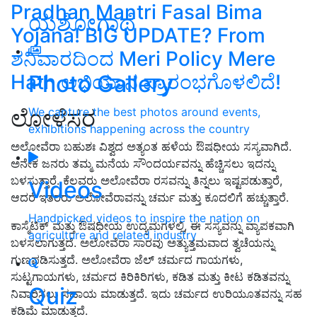
Pradhan Mantri Fasal Bima
ಯಶೋಗಾಥೆ
Yojana! BIG UPDATE? From
ಶನಿವಾರದಿಂದ Meri Policy Mere
Photo Gallery
Hath ಅಭಿಯಾನ ಪ್ರಾರಂಭಗೊಳಲಿದೆ!
We capture the best photos around events,
ಲೋಳೆಸರ
exhibitions happening across the country
ಅಲೋವೆರಾ ಬಹುಶಃ ವಿಶ್ವದ ಅತ್ಯಂತ ಹಳೆಯ ಔಷಧೀಯ ಸಸ್ಯವಾಗಿದೆ.
ಅನೇಕ ಜನರು ತಮ್ಮ ಮನೆಯ ಸೌಂದರ್ಯವನ್ನು ಹೆಚ್ಚಿಸಲು ಇದನ್ನು
ಬಳಸುತ್ತಾರೆ. ಕೆಲವರು ಅಲೋವೆರಾ ರಸವನ್ನು ತಿನ್ನಲು ಇಷ್ಟಪಡುತ್ತಾರೆ,
Videos
ಆದರೆ ಇತರರು ಅಲೋವೆರಾವನ್ನು ಚರ್ಮ ಮತ್ತು ಕೂದಲಿಗೆ ಹಚ್ಚುತ್ತಾರೆ.
Handpicked videos to inspire the nation on
ಕಾಸ್ಮೆಟಿಕ್ ಮತ್ತು ಔಷಧೀಯ ಉದ್ಯಮಗಳಲ್ಲಿ,
ಈ ಸಸ್ಯವನ್ನು ವ್ಯಾಪಕವಾಗಿ
agriculture and related industry
ಬಳಸಲಾಗುತ್ತದೆ. ಅಲೋವೆರಾ ಸಾರವು ಅತ್ಯುತ್ತಮವಾದ ತ್ವಚೆಯನ್ನು
ಗುಣಪಡಿಸುತ್ತದೆ. ಅಲೋವೆರಾ ಜೆಲ್ ಚರ್ಮದ ಗಾಯಗಳು
,
ಸುಟ್ಟಗಾಯಗಳು
,
ಚರ್ಮದ ಕಿರಿಕಿರಿಗಳು
,
ಕಡಿತ ಮತ್ತು ಕೀಟ ಕಡಿತವನ್ನು
Quiz
ನಿವಾರಿಸಲು ಸಹಾಯ ಮಾಡುತ್ತದೆ. ಇದು ಚರ್ಮದ ಉರಿಯೂತವನ್ನು ಸಹ
ಕಡಿಮೆ ಮಾಡುತ್ತದೆ.