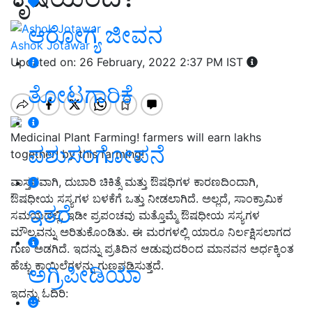
ಆರೋಗ್ಯ ಜೀವನ
Ashok Jotawar
Updated on: 26 February, 2022 2:37 PM IST
ತೋಟಗಾರಿಕೆ
Medicinal Plant Farming! farmers will earn lakhs
ಪಶುಸಂಗೋಪನೆ
together! by this farming!
ವಾಸ್ತವವಾಗಿ,
ದುಬಾರಿ ಚಿಕಿತ್ಸೆ ಮತ್ತು ಔಷಧಿಗಳ ಕಾರಣದಿಂದಾಗಿ
,
ಔಷಧೀಯ ಸಸ್ಯಗಳ ಬಳಕೆಗೆ ಒತ್ತು ನೀಡಲಾಗಿದೆ. ಅಲ್ಲದೆ
,
ಸಾಂಕ್ರಾಮಿಕ
ಇತರೆ
ಸಮಯದಲ್ಲಿ
,
ಇಡೀ ಪ್ರಪಂಚವು ಮತ್ತೊಮ್ಮೆ ಔಷಧೀಯ ಸಸ್ಯಗಳ
ಮೌಲ್ಯವನ್ನು ಅರಿತುಕೊಂಡಿತು. ಈ ಮರಗಳಲ್ಲಿ ಯಾರೂ ನಿರ್ಲಕ್ಷಿಸಲಾಗದ
ಗುಣ ಅಡಗಿದೆ. ಇದನ್ನು ಪ್ರತಿದಿನ ಆಡುವುದರಿಂದ ಮಾನವನ ಅರ್ಧಕ್ಕಿಂತ
ಹೆಚ್ಚು ಕಾಯಿಲೆಗಳನ್ನು ಗುಣಪಡಿಸುತ್ತದೆ.
ಅಗ್ರಿಪೀಡಿಯಾ
ಇದನ್ನು ಓದಿರಿ: