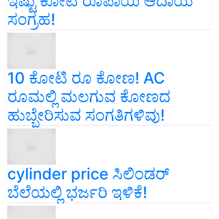
ಇಷ್ಟು ಕೋಟಿ ರೂಪಾಯಿ ಆದಾಯ
ಸಂಗ್ರಹ!
10 ಕೋಟಿ ರೂ ಕೋಣ! AC
ರೂಮಲ್ಲಿ ಮಲಗುವ ಕೋಣದ
ಹುಬ್ಬೇರಿಸುವ ಸಂಗತಿಗಳಿವು!
cylinder price ಸಿಲಿಂಡರ್‌
ಬೆಲೆಯಲ್ಲಿ ಭರ್ಜರಿ ಇಳಿಕೆ!