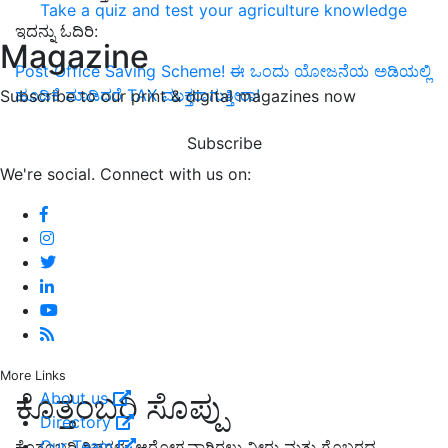
Take a quiz and test your agriculture knowledge
ಇದನ್ನು ಓದಿರಿ:
Magazine
Post Office Saving Scheme! ಈ ಒಂದು ಯೋಜನೆಯ ಅಡಿಯಲ್ಲಿ
ಹೂಡಿಕೆ ಮಾಡಿದರೆ TAX ಮುಕ್ತರಾಗುತ್ತೀರಾ!
Subscribe to our print & digital magazines now
Subscribe
We're social. Connect with us on:
More Links
About us
ಕೊತ್ತಂಬರಿ ಸೊಪ್ಪು
Directory
Our Team
ಕೊತ್ತಂಬರಿ ಗಿಡಗಳು ಆರೋಗ್ಯವಾಗಿರಲು ನೀರು ಮತ್ತು ಗೊಬ್ಬರದ