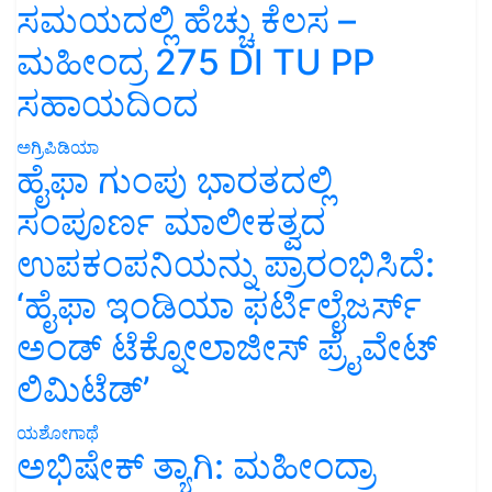
ಸಮಯದಲ್ಲಿ ಹೆಚ್ಚು ಕೆಲಸ –
ಮಹೀಂದ್ರ 275 DI TU PP
ಸಹಾಯದಿಂದ
ಅಗ್ರಿಪಿಡಿಯಾ
ಹೈಫಾ ಗುಂಪು ಭಾರತದಲ್ಲಿ
ಸಂಪೂರ್ಣ ಮಾಲೀಕತ್ವದ
ಉಪಕಂಪನಿಯನ್ನು ಪ್ರಾರಂಭಿಸಿದೆ:
‘ಹೈಫಾ ಇಂಡಿಯಾ ಫರ್ಟಿಲೈಜರ್ಸ್
ಅಂಡ್ ಟೆಕ್ನೋಲಾಜೀಸ್ ಪ್ರೈವೇಟ್
ಲಿಮಿಟೆಡ್’
ಯಶೋಗಾಥೆ
ಅಭಿಷೇಕ್ ತ್ಯಾಗಿ: ಮಹೀಂದ್ರಾ