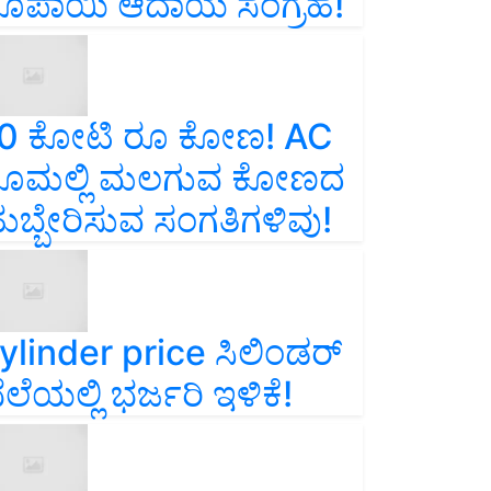
ೂಪಾಯಿ ಆದಾಯ ಸಂಗ್ರಹ!
0 ಕೋಟಿ ರೂ ಕೋಣ! AC
ೂಮಲ್ಲಿ ಮಲಗುವ ಕೋಣದ
ುಬ್ಬೇರಿಸುವ ಸಂಗತಿಗಳಿವು!
ylinder price ಸಿಲಿಂಡರ್‌
ೆಲೆಯಲ್ಲಿ ಭರ್ಜರಿ ಇಳಿಕೆ!