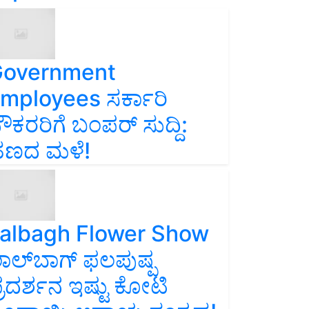
overnment
mployees ಸರ್ಕಾರಿ
ೌಕರರಿಗೆ ಬಂಪರ್‌ ಸುದ್ದಿ:
ಣದ ಮಳೆ!
albagh Flower Show
ಾಲ್‌ಬಾಗ್ ಫಲಪುಷ್ಪ
್ರದರ್ಶನ ಇಷ್ಟು ಕೋಟಿ