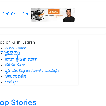
த்திரிகை சந்தா
op on Krishi Jagran
ಪಿ.ಎಂ. ಕಿಸಾನ್
ಸ್ಕ್ರಿಪ್ಷನ್‌ಗಾಗಿ
ಜೀವಾಮೃತ
ಕಿಸಾನ್ ಕ್ರೇಡಿಟ್ ಕಾರ್ಡ್
ಬೆಳೆಗಳ ರೋಗ
ಕೃಷಿ ಯಂತ್ರೋಪಕರಣಗಳ ಸಹಾಯಧನ
ಆಡು ಸಾಕಾಣಿಕೆ
ಉದ್ಯೋಗ
op Stories