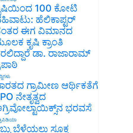
ೃಷಿಯಿಂದ 100 ಕೋಟಿ
ಹಿವಾಟು: ಹೆಲಿಕಾಪ್ಟರ್
ಂತರ ಈಗ ವಿಮಾನದ
ೂಲಕ ಕೃಷಿ ಕ್ರಾಂತಿ
ರಲಿದ್ದಾರೆ ಡಾ. ರಾಜಾರಾಮ್
್ರಿಪಾಠಿ
್ದಿಗಳು
ಾರತದ ಗ್ರಾಮೀಣ ಆರ್ಥಿಕತೆಗೆ
PO ನೇತೃತ್ವದ
ಗ್ರಿವೋಲ್ಟಾಯಿಕ್ಸ್‌ನ ಭರವಸೆ
್ರಿಪಿಡಿಯಾ
ಬ್ಬು ಬೆಳೆಯಲು ಸೂಕ್ತ