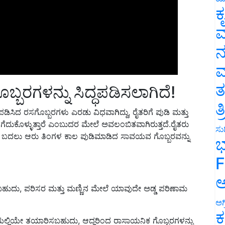
ಕ
ವ
ನ
ಮ
ರಗಳನ್ನು ಸಿದ್ಧಪಡಿಸಲಾಗಿದೆ!
ತ
ಧಪಡಿಸಿದ ರಸಗೊಬ್ಬರಗಳು ಎರಡು ವಿಧವಾಗಿದ್ದು, ರೈತರಿಗೆ ಪುಡಿ ಮತ್ತು
ತ
ತೆಗೆದುಕೊಳ್ಳುತ್ತಾರೆ ಎಂಬುದರ ಮೇಲೆ ಅವಲಂಬಿತವಾಗಿರುತ್ತದೆ.ರೈತರು
ವ ಬದಲು ಆರು ತಿಂಗಳ ಕಾಲ ಪುಡಿಮಾಡಿದ ಸಾವಯವ ಗೊಬ್ಬರವನ್ನು
ಸುದ
ಭ
F
ಹುದು, ಪರಿಸರ ಮತ್ತು ಮಣ್ಣಿನ ಮೇಲೆ ಯಾವುದೇ ಅಡ್ಡ ಪರಿಣಾಮ
ಅ
ಅಗ
ೆಯಲ್ಲಿಯೇ ತಯಾರಿಸಬಹುದು, ಆದ್ದರಿಂದ ರಾಸಾಯನಿಕ ಗೊಬ್ಬರಗಳನ್ನು
ಕ
ದರಿಂದ ರೈತರ ಖರ್ಚು ಕಡಿಮೆಯಾಗಿ ಆದಾಯ ಹೆಚ್ಚುತ್ತದೆ.