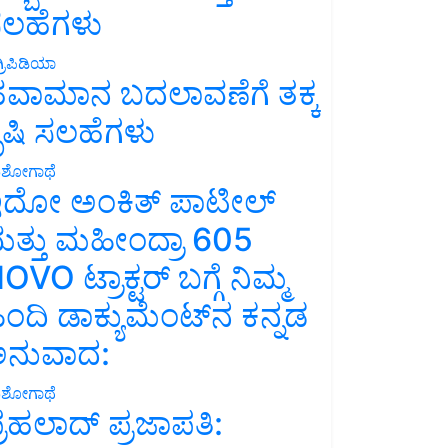
ಲಹೆಗಳು
್ರಿಪಿಡಿಯಾ
ವಾಮಾನ ಬದಲಾವಣೆಗೆ ತಕ್ಕ
ೃಷಿ ಸಲಹೆಗಳು
ಶೋಗಾಥೆ
ದೋ ಅಂಕಿತ್ ಪಾಟೀಲ್
ತ್ತು ಮಹೀಂದ್ರಾ 605
OVO ಟ್ರಾಕ್ಟರ್ ಬಗ್ಗೆ ನಿಮ್ಮ
ಿಂದಿ ಡಾಕ್ಯುಮೆಂಟ್‌ನ ಕನ್ನಡ
ನುವಾದ:
ಶೋಗಾಥೆ
್ರಹಲಾದ್ ಪ್ರಜಾಪತಿ: