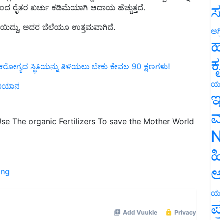
ಸ
ೆಯಿದ್ದು, ಅದರ ಬೆಲೆಯೂ ಉತ್ತಮವಾಗಿದೆ.
ಅಗ
ಹ
ಆರೋಗ್ಯದ ಸ್ಥಿತಿಯನ್ನು ತಿಳಿಯಲು ಬೇಕು ಕೇವಲ 90 ಕ್ಷಣಗಳು!
ಕ
ಅಭಿಯಾನ
ಯ
ಇ
Use The organic Fertilizers To save the Mother World
ಮ
N
ಹ
ing
ಅ
ಯ
ಪ