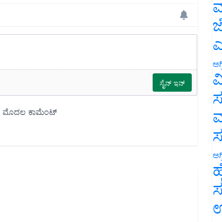
ಮ
ಜ
ಎ
ಅಗ
ವ
ಸ
ಮ
ಅಗ
ಹ
ಸ
ಉ