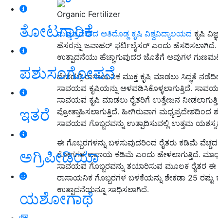
Organic Fertilizer
ತೋಟಗಾರಿಕೆ
ಮಧ್ಯಪ್ರದೇಶದ ಅತಿದೊಡ್ಡ ಕೃಷಿ ವಿಶ್ವವಿದ್ಯಾಲಯದ
ಕೃಷಿ ವಿ
ಹೆಸರನ್ನು ಜವಾಹರ್ ಫರ್ಟಿಲೈಸರ್ ಎಂದು ಹೆಸರಿಸಲಾಗಿದೆ. 
ಉತ್ಪಾದನೆಯು ಹೆಚ್ಚಾಗುವುದರ ಜೊತೆಗೆ ಅವುಗಳ ಗುಣಮಟ್ಟವ
ಪಶುಸಂಗೋಪನೆ
ದೇಶದಲ್ಲಿ ರಾಸಾಯನಿಕ ಮುಕ್ತ ಕೃಷಿ ಮಾಡಲು ಸಿದ್ಧತೆ ನಡೆ
ಸಾವಯವ ಕೃಷಿಯನ್ನು ಅಳವಡಿಸಿಕೊಳ್ಳಲಾಗುತ್ತಿದೆ. ಸಾವಯವ
ಸಾವಯವ ಕೃಷಿ ಮಾಡಲು ರೈತರಿಗೆ ಉತ್ತೇಜನ ನೀಡಲಾಗುತ್ತಿದ
ಇತರೆ
ಪ್ರೋತ್ಸಾಹಿಸಲಾಗುತ್ತಿದೆ. ಹೀಗಿರುವಾಗ ಮಧ್ಯಪ್ರದೇಶದಿಂದ ಶ
ಸಾವಯವ ಗೊಬ್ಬರವನ್ನು ಉತ್ಪಾದಿಸುವಲ್ಲಿ ಉತ್ತಮ ಯಶಸ್ಸನ್ನು
ಈ ಗೊಬ್ಬರಗಳನ್ನು ಬಳಸುವುದರಿಂದ ರೈತರು ಕಡಿಮೆ ವೆಚ್ಚದಲ
ಅಗ್ರಿಪೀಡಿಯಾ
ರೋಗಗಳ ಅಪಾಯ ಕಡಿಮೆ ಎಂದು ಹೇಳಲಾಗುತ್ತಿದೆ. ಮಾಧ್ಯಮ 
ಸಾವಯವ ಗೊಬ್ಬರವನ್ನು ತಯಾರಿಸುವ ಮೂಲಕ ರೈತರ ಈ ಸಮಸ
ರಾಸಾಯನಿಕ ಗೊಬ್ಬರಗಳ ಬಳಕೆಯನ್ನು ಶೇಕಡಾ 25 ರಷ್ಟು ಕಡಿ
ಉತ್ಪಾದನೆಯನ್ನೂ ಸಾಧಿಸಲಾಗಿದೆ.
ಯಶೋಗಾಥೆ