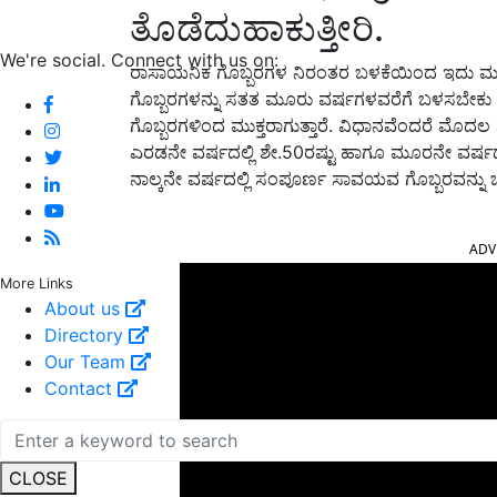
ತೊಡೆದುಹಾಕುತ್ತೀರಿ.
We're social. Connect with us on:
ರಾಸಾಯನಿಕ ಗೊಬ್ಬರಗಳ ನಿರಂತರ ಬಳಕೆಯಿಂದ ಇದು ಮಣ್ಣ
ಗೊಬ್ಬರಗಳನ್ನು ಸತತ ಮೂರು ವರ್ಷಗಳವರೆಗೆ ಬಳಸಬೇಕು
ಗೊಬ್ಬರಗಳಿಂದ ಮುಕ್ತರಾಗುತ್ತಾರೆ. ವಿಧಾನವೆಂದರೆ ಮೊದಲ ವ
ಎರಡನೇ ವರ್ಷದಲ್ಲಿ ಶೇ.50ರಷ್ಟು ಹಾಗೂ ಮೂರನೇ ವರ್ಷದಲ
ನಾಲ್ಕನೇ ವರ್ಷದಲ್ಲಿ ಸಂಪೂರ್ಣ ಸಾವಯವ ಗೊಬ್ಬರವನ್ನು ಬ
ADV
More Links
About us
Directory
Our Team
Contact
CLOSE