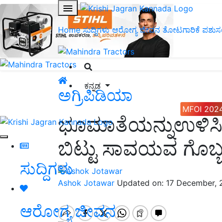
Home
ಸುದ್ದಿಗಳು
ಆರೋಗ್ಯ ಜೀವನ
ತೋಟಗಾರಿಕೆ
ಪಶುಸ
ಕನ್ನಡ
ಅಗ್ರಿಪಿಡಿಯಾ
MFOI 202
ಭೂಮಾತೆಯನ್ನುಉಳಿಸಿ
ಬಿಟ್ಟು ಸಾವಯವ ಗೊಬ್ಬ
ಸುದ್ದಿಗಳು
Ashok Jotawar
Updated on: 17 December, 
ಆರೋಗ್ಯ ಜೀವನ