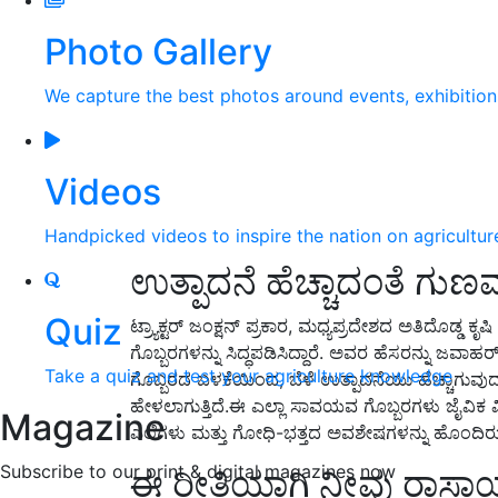
Photo Gallery
We capture the best photos around events, exhibitio
Videos
Handpicked videos to inspire the nation on agricultur
ಉತ್ಪಾದನೆ ಹೆಚ್ಚಾದಂತೆ ಗುಣಮ
Quiz
ಟ್ರ್ಯಾಕ್ಟರ್ ಜಂಕ್ಷನ್ ಪ್ರಕಾರ, ಮಧ್ಯಪ್ರದೇಶದ ಅತಿದೊಡ್ಡ 
ಗೊಬ್ಬರಗಳನ್ನು ಸಿದ್ಧಪಡಿಸಿದ್ದಾರೆ. ಅವರ ಹೆಸರನ್ನು ಜವಾಹ
Take a quiz and test your agriculture knowledge
ಗೊಬ್ಬರದ ಬಳಕೆಯಿಂದ, ಬೆಳೆ ಉತ್ಪಾದನೆಯು ಹೆಚ್ಚಾಗುವು
ಹೇಳಲಾಗುತ್ತಿದೆ.ಈ ಎಲ್ಲಾ ಸಾವಯವ ಗೊಬ್ಬರಗಳು ಜೈವಿಕ 
Magazine
ಎಲೆಗಳು ಮತ್ತು ಗೋಧಿ-ಭತ್ತದ ಅವಶೇಷಗಳನ್ನು ಹೊಂದಿರುತ್ತ
Subscribe to our print & digital magazines now
ಈ ರೀತಿಯಾಗಿ ನೀವು ರಾಸಾಯ