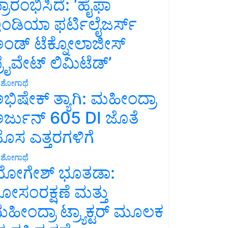
್ರಾರಂಭಿಸಿದೆ: ‘ಹೈಫಾ
ಂಡಿಯಾ ಫರ್ಟಿಲೈಜರ್ಸ್
ಂಡ್ ಟೆಕ್ನೋಲಾಜೀಸ್
್ರೈವೇಟ್ ಲಿಮಿಟೆಡ್’
ಶೋಗಾಥೆ
ಭಿಷೇಕ್ ತ್ಯಾಗಿ: ಮಹೀಂದ್ರಾ
ರ್ಜುನ್ 605 DI ಜೊತೆ
ೊಸ ಎತ್ತರಗಳಿಗೆ
ಶೋಗಾಥೆ
ೋಗೇಶ್ ಭೂತಡಾ:
ೋಸಂರಕ್ಷಣೆ ಮತ್ತು
ಹೀಂದ್ರಾ ಟ್ರ್ಯಾಕ್ಟರ್ ಮೂಲಕ