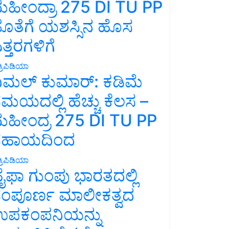
ಹೀಂದ್ರಾ 275 DI TU PP
ೊತೆಗೆ ಯಶಸ್ಸಿನ ಹೊಸ
ತ್ತರಗಳಿಗೆ
್ರಿಪಿಡಿಯಾ
ಿಮಲ್ ಕುಮಾರ್: ಕಡಿಮೆ
ಮಯದಲ್ಲಿ ಹೆಚ್ಚು ಕೆಲಸ –
ಹೀಂದ್ರ 275 DI TU PP
ಸಹಾಯದಿಂದ
್ರಿಪಿಡಿಯಾ
ೈಫಾ ಗುಂಪು ಭಾರತದಲ್ಲಿ
ಂಪೂರ್ಣ ಮಾಲೀಕತ್ವದ
ಪಕಂಪನಿಯನ್ನು