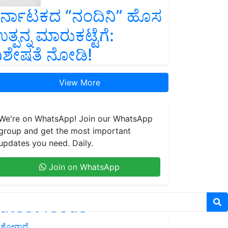
ರ್ನಾಟಕದ “ನಂದಿನಿ” ಹೊಸ
ತ್ಪನ್ನ ಮಾರುಕಟ್ಟೆಗೆ:
ಿಶೇಷತೆ ನೋಡಿ!
View More
We're on WhatsApp! Join our WhatsApp
group and get the most important
updates you need. Daily.
Join on WhatsApp
atest feeds
ಶೋಗಾಥೆ